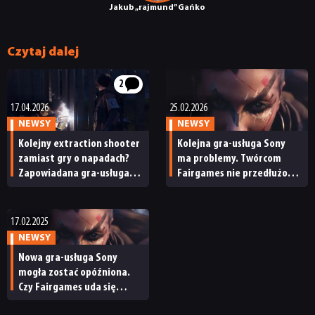
Jakub „rajmund” Gańko
DYSKUSJE
Czytaj dalej
JUŻ GRALIŚMY
2
17.04.2026
25.02.2026
SKLEP
NEWSY
NEWSY
Kolejny extraction shooter
Kolejna gra-usługa Sony
zamiast gry o napadach?
ma problemy. Twórcom
Zapowiadana gra-usługa
Fairgames nie przedłużono
Sony może iść w innym
kontraktów
kierunku niż się wydawało
17.02.2025
NEWSY
Nowa gra-usługa Sony
mogła zostać opóźniona.
Czy Fairgames uda się
uniknąć losu Concorda?