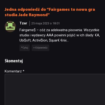
Jedna odpowiedź do “Fairgames to nowa gra
studia Jade Raymond”
Tzar
25 maja 2023 o 18:01
Fairgame$ – cóż za adekwatna pisownia. Wszystkie
studia i wydawcy AAA powinni pójść w ich ślady: €A,
Ubi$oft, Activi$ion, $quar€ €nix…
Cytuj
Odpowiedz
Skomentuj
Komentarz
Alternative:
*