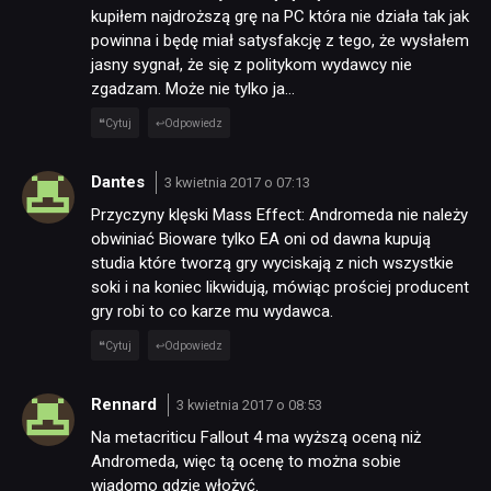
kupiłem najdroższą grę na PC która nie działa tak jak
powinna i będę miał satysfakcję z tego, że wysłałem
jasny sygnał, że się z politykom wydawcy nie
zgadzam. Może nie tylko ja…
Cytuj
Odpowiedz
Dantes
3 kwietnia 2017 o 07:13
Przyczyny klęski Mass Effect: Andromeda nie należy
obwiniać Bioware tylko EA oni od dawna kupują
studia które tworzą gry wyciskają z nich wszystkie
soki i na koniec likwidują, mówiąc prościej producent
gry robi to co karze mu wydawca.
Cytuj
Odpowiedz
Rennard
3 kwietnia 2017 o 08:53
Na metacriticu Fallout 4 ma wyższą oceną niż
Andromeda, więc tą ocenę to można sobie
wiadomo gdzie włożyć.