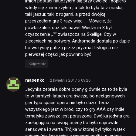
imion postaci nauczyłem się przy dwójce i dopiero
wtedy się z nimi zżyłem, a tak to była ta z maską,
taki jaszur, taki z rogami. a przed dwójką
przeszedłem grę 3 razy więc… . Mówicie, że
powtarzalne, coż taki nawet Wiedźmin 3 był.
czyszczenie „?” zwłaszcza na Skellige. Czy w
zleceniach na potwory. Andromeda dostała po dupie
bo wszyscy patrzą przez pryzmat trylogii a nie
pierwszej części jak powinno być
Odpowiedz
masenko
2 kwietnia 2017 o 09:26
Jedynka zebrała dobre oceny głównie za to że była
to w tamtych latach gra świeża, bo nextgenowych
gier typu space opera nie było dużo. Teraz
wszystkiego jest w bród, czy to gry AAA czy Indie
tematyka zawsze jest poruszona. Dwójka jedyna gra
zasługująca na swoją ocenę bo była naprawde
sensowna i zwarta. Trójka w której był tylko wątek
glówny (nie licze misji z mapami multi i…w sumie