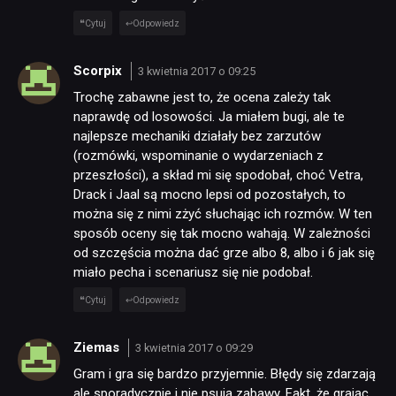
Cytuj
Odpowiedz
Scorpix
3 kwietnia 2017 o 09:25
Trochę zabawne jest to, że ocena zależy tak
naprawdę od losowości. Ja miałem bugi, ale te
najlepsze mechaniki działały bez zarzutów
(rozmówki, wspominanie o wydarzeniach z
przeszłości), a skład mi się spodobał, choć Vetra,
Drack i Jaal są mocno lepsi od pozostałych, to
można się z nimi zżyć słuchając ich rozmów. W ten
sposób oceny się tak mocno wahają. W zależności
od szczęścia można dać grze albo 8, albo i 6 jak się
miało pecha i scenariusz się nie podobał.
Cytuj
Odpowiedz
Ziemas
3 kwietnia 2017 o 09:29
Gram i gra się bardzo przyjemnie. Błędy się zdarzają
ale sporadycznie i nie psują zabawy. Fakt, że grając