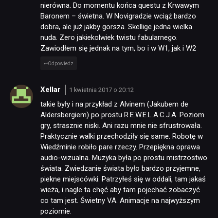
nierówna. Do momentu końca questu z Krwawym
Baronem – świetna. W Novigradzie wciąż bardzo
dobra, ale już jakby gorsza. Skellige jedna wielka
nuda. Zero jakiekolwiek twistu fabularnego.
Zawiodłem się jednak na tym, bo i w W1, jak i W2
Odpowiedz
Xellar
1 kwietnia 2017 o 20:12
takie były i na przykład z Alvinem (Jakubem de
Aldersbergiem) po prostu R.E.W.E.L.A.C.J.A. Poziom
gry, strasznie niski. Ani razu mnie nie sfrustrowała.
Praktycznie walki przechodziły się same. Robotę w
Wiedźminie robiło pare rzeczy. Przepiękna oprawa
audio-wizualna. Muzyka była po prostu mistrzostwo
świata. Zwiedzanie świata było bardzo przyjemne,
piekne miejscówki. Patrzyłeś się w oddali, tam jakaś
wieża, i nagle ta chęć aby tam pojechać zobaczyć
co tam jest. Świetny VA. Animacje na najwyższym
poziomie.