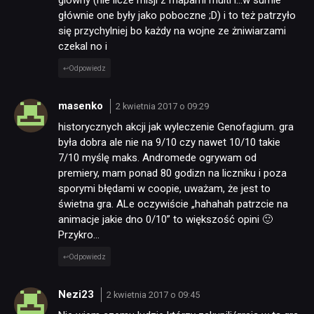
głównie one były jako poboczne ;D) i to też patrzyło
się przychylniej bo każdy na wojne ze żniwiarzami
czekal no i
Odpowiedz
masenko
2 kwietnia 2017 o 09:29
historycznych akcji jak wyleczenie Genofagium. gra
była dobra ale nie na 9/10 czy nawet 10/10 takie
7/10 myślę maks. Andromede ogrywam od
premiery, mam ponad 80 godizn na liczniku i poza
sporymi błędami w coopie, uważam, że jest to
świetna gra. ALe oczywiście „hahahah patrzcie na
animacje jakie dno 0/10” to większość opini 🙂
Przykro…
Odpowiedz
Nezi23
2 kwietnia 2017 o 09:45