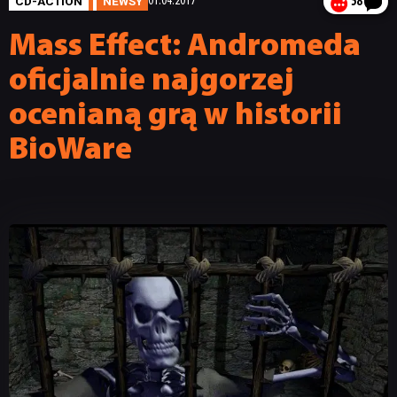
CD-ACTION
NEWSY
01.04.2017
58
Mass Effect: Andromeda
oficjalnie najgorzej
ocenianą grą w historii
BioWare