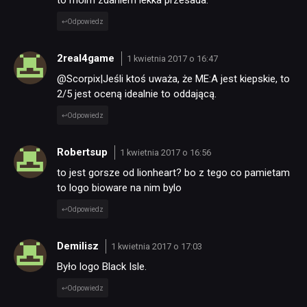
Odpowiedz
2real4game
1 kwietnia 2017 o 16:47
@Scorpix|Jeśli ktoś uważa, że ME:A jest kiepskie, to
2/5 jest oceną idealnie to oddającą.
Odpowiedz
Robertsup
1 kwietnia 2017 o 16:56
to jest gorsze od lionheart? bo z tego co pamietam
to logo bioware na nim bylo
Odpowiedz
Demilisz
1 kwietnia 2017 o 17:03
Było logo Black Isle.
Odpowiedz