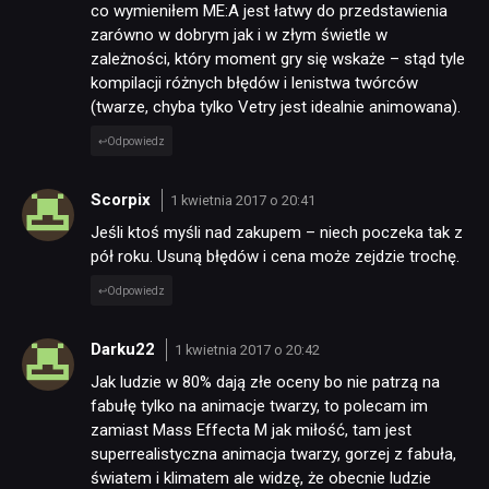
co wymieniłem ME:A jest łatwy do przedstawienia
zarówno w dobrym jak i w złym świetle w
zależności, który moment gry się wskaże – stąd tyle
kompilacji różnych błędów i lenistwa twórców
(twarze, chyba tylko Vetry jest idealnie animowana).
Odpowiedz
Scorpix
1 kwietnia 2017 o 20:41
Jeśli ktoś myśli nad zakupem – niech poczeka tak z
pół roku. Usuną błędów i cena może zejdzie trochę.
Odpowiedz
Darku22
1 kwietnia 2017 o 20:42
Jak ludzie w 80% dają złe oceny bo nie patrzą na
fabułę tylko na animacje twarzy, to polecam im
zamiast Mass Effecta M jak miłość, tam jest
superrealistyczna animacja twarzy, gorzej z fabuła,
światem i klimatem ale widzę, że obecnie ludzie