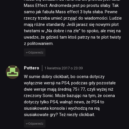
Mass Effect: Andromeda jest po prostu słaby. Tak
samo jak fabuła Mass effect 3 była słaba. Pewne
rzeczy trzeba umieć przyjąć do wiadomości. Ludzie
mają różne standardy. Jeśli jarasz się nowymi plot
twistami w „Na dobre i na złe” to spoko, ale miej na
uwadze, że gdzieś tam ktoś patrzy na te plot twisty
z politowaniem.
Odpowiedz
Pottero
1 kwietnia 2017 o 23:09
W sumie dobry clickbait, bo ocena dotyczy
wyłącznie wersji na PS4, podczas gdy pozostałe
dwie wersje mają średnią 75 i 77, czyli wyżej niż
rzeczony Sonic. Może bazując na tym, że ocena
dotyczy tylko PS4, walnąć news, że PS4 to
siusiakowata konsola i wychodzą na nią
siusiakowate gry? Też niezły clickbait.
Odpowiedz