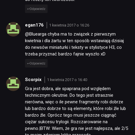
Odpowiedz
egan176
1 kwietnia 2017 o 16:26
@Bluearga chyba ma to związek z pierwszym
kwietnia i dla żartu w ten sposób wstawiają dzisiaj
do newsów miniaturki i teksty w stylistyce H3, co
trzeba przyznać bardzo fajnie wyszło xD
Odpowiedz
Scorpix
1 kwietnia 2017 o 16:40
Gra jest dobra, ale spaprana pod względem
technicznym okrutnie. Do tego jest strasznie
nierówna, więc o ile pewne fragmenty robi dobrze
lub bardzo dobrze to są elementy, które robi źle lub
bardzo źle. Oprócz tego musi jeszcze ciągnąć
ciężar sukcesu trylogii. Rozczarowanie na
pewno.|BTW: Wiem, że gra nie jest najlepsza, ale 2/5
to moim zdaniem lekka przesada.