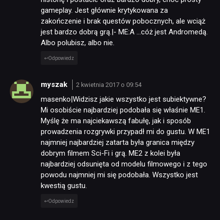
gameplay. Jest głównie krytykowana za
zakończenie i brak questów pobocznych, ale wciąż
jest bardzo dobrą grą.|- ME:A …cóż jest Andromedą.
Albo polubisz, albo nie.
Odpowiedz
myszak
2 kwietnia 2017 o 09:54
masenko|Widzisz jakie wszystko jest subiektywne?
Mi osobiście najbardziej podobała się właśnie ME1.
Myślę że ma najciekawszą fabułę, jak i sposób
prowadzenia rozgrywki przypadł mi do gustu. W ME1
najmniej najbardziej zatarta była granica między
dobrym filmem Sci-Fi i grą. ME2 z kolei była
najbardziej odsunięta od modelu filmowego i z tego
powodu najmniej mi się podobała. Wszystko jest
kwestią gustu.
Odpowiedz