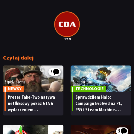
Fred
Czytaj dalej
5
3 godzin temu
7 godzin temu
NEWSY
TECHNOLOGIE
Prezes Take-Two nazywa
Sprawdziłem Halo:
netfliksowy pokaz GTA 6
Campaign Evolved na PC,
wydarzeniem
PS5 i Steam Machine.
obowiązkowym. Nawet
Wygląda świetnie,
nie wie, ilu Netflix
ale ma parę problemów
ma subskrybentów
[RECENZJA TECHNICZNA]
5