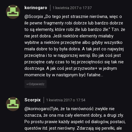
korinogaro
1 kwietnia 2017 o 17:37
@Scorpix „Do tego jest strasznie nierówna, więc o
ile pewne fragmenty robi dobrze lub bardzo dobrze
to są elementy, które robi źle lub bardzo źle.” Tzn. że
nie jest dobra. Jeśli niektóre elementy miałaby
wybitne a niektóre przeciętne albo gdyby wszystko
miała dobre to by była dobra. A tak jest co najwyżej
przeciętna i to w najgorszej wersji. Bo jak coś jest
przeciętne cały czas to tej przeciętności się tak nie
dostrzega. A jak coś jest przyzwoite+ w jednym
momencie by w następnym być fatalne…
Odpowiedz
Scorpix
1 kwietnia 2017 o 17:54
@korinogaro|Tyle, że ta nierówność zwykle nie
oznacza, że ona ma cały element dobry, a drugi zły.
Po prostu prawie każdy aspekt od dialogów, postaci,
questów itd. jest nierówny. Zdarzają się perełki, ale