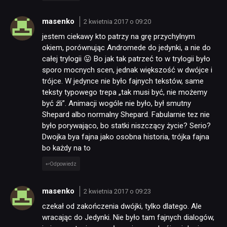
masenko
2 kwietnia 2017 o 09:20
jestem ciekawy kto patrzy na grę przychylnym
okiem, porównując Andromede do jedynki, a nie do
całej trylogii 😛 Bo jak tak patrzeć to w trylogii było
sporo mocnych scen, jednak większość w dwójce i
trójce. W jedynce nie było fajnych tekstów, same
teksty typowego trepa „tak musi być, nie możemy
być źli”. Animacji wogóle nie było, był smutny
Shepard albo normalny Shepard. Fabularnie tez nie
było porywająco, bo statki niszczący życie? Serio?
Dwojka bya fajna jako osobna historia, trójka fajna
bo każdy na to
Odpowiedz
masenko
2 kwietnia 2017 o 09:23
czekał od zakończenia dwójki, tylko dlatego. Ale
wracając do Jedynki. Nie było tam fajnych dialogów,