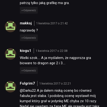
patrzą tylko jaką grafikę ma gra.
Odpowiedz
makkoj
1 kwietnia 2017 o 21:42
naprawdę ?
Odpowiedz
kiogu1
1 kwietnia 2017 o 22:08
Wielki szok…. A ja myślałem, że najgorsza gra
bioware to dragon age 2 i 3….
Odpowiedz
Fulgrim7
1 kwietnia 2017 o 22:21
@Darku22 A ja dałem niską ocenę bo również
fabuła jest słaba. I podobną ocenę wystawił mój
kumpel który grał w jedynkę ME chyba ze 10 razy.
Nadal się uważam za fana ME ale prawda jest taka: