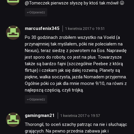
@Tomeczek pierwsze słyszę by ktoś tak mówił 😛
Odpowiedz
marcusfenix345
1 kwietnia 2017 o 19:51
Po 30 godzinach zrobiłem wszystko na Voeld (a
przynajmniej tak myślałem, póki nie poleciałem na
Nexus), teraz siedzę z powrotem na Eos. Naprawdę
jest sporo do roboty, co jest na plus. Towarzysze
także są bardzo fajni (szczególnie Peebee z którą
flirtuje) i czekam jak się dalej rozwiną. Planety są
piękne, walka soczysta, jazda Nomadem przyjemna.
Ogólnie póki co jak dla mnie mocne 9/10, na równi z
najlepszą częścią, czyli trójką.
Odpowiedz
gamingman21
1 kwietnia 2017 o 19:57
Thorongil, to oceń szachy patrząc na nie i słuchając
grających. Na pewno przednia zabawa jak i