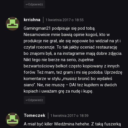
Odpowiedz
TECHNOLOGIE
krrishna
1 kwietnia 2017 o 18:55
Gamingman21 podpisuje się pod tobą.
Niesamowicie mnie bawią opinie kogoś, kto w
DYSKUSJE
produkcje nie grał, ale się wypowie bo widział na yt i
czytał rcecenzje. To tak jakby oceniać restaurację
bo znajomi byli, a na instagramie mają dobre zdjęcia.
JUŻ GRALIŚMY
Nikt tego nie bierze na serio, zupełnie
bezwartościowy bełkot często kopiowany z innych
forów. Też mam, też gram i mi się podoba. Uprzedzę
SKLEP
komentarze w stylu „musisz bronić bo wydałeś
siano”. Nie, nie muszę – DAI tez kupiłem w dwóch
kopiach i uważam grę za nudę i kupę.
Odpowiedz
Tomeczek
1 kwietnia 2017 o 18:59
A miał być killer Wiedźmina hehehe. Z taką fuszerką