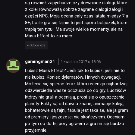
są również zapychacze czy drewniane dialogi, które
z kolei równoważą dobrze zagrane dialogi załogi i
części NPC. Moja ocena cały czas latała między 7 a
8+, bo ile gra się fajnie to jest sporo bolączek, które
trapią ten tytuł. Ma swoje wielkie momenty, ale na
Mass Effect to za mało.
Odpowiedz
NEWSY
gamingman21
1 kwietnia 2017 o 18:06
Lubisz Mass Effect? Jeśli tak to kupisz, jeśli nie to
RECENZJE
nie kupisz. Koniec dylematów, i innych dywagacji.
Możecie się spierać teraz która recenzja najbardziej
odzwierciedla wasze odczucia co do gry. Ludzików
PUBLICYSTYKA
którzy nie grali a oceniają, prosi się o opuszczenie
planety. Fakty są od dawna znane, animacje kuleją,
bohaterowie są fajni, fabuła jest taka se, ale ja gram
KULTURA
od premiery i jeszcze jej nie skończyłem. Oceniam
po tym co do tej pory ugrałem a gra mi się bardzo
przyjemnie.
RETRO