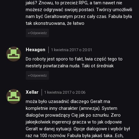
jakiś? Znowu, to przecież RPG, a tam nawet nie
możesz odgrywać swojej postaci. Twórcy umożliwili
nam być Geraltowatym przez cały czas. Fabuła była
tak skonstruowana, że łatwo
Odpowiedz
Hexagon
1 kwietnia 2017 o 20:01
Do roboty jest sporo to fakt, lwia część tego to
niestety powtarzalna nuda. Taki ot średniak
Odpowiedz
Xellar
1 kwietnia 2017 o 20:06
moża było uzasadnić dlaczego Geralt ma
kompletnie inny charakter (amnezja). System
dialogów prowadzący Cię jak po sznurku. Zero
jakiejkolwiek ingerencji gracza w to jak odpowie
Geralt w danej sytuacji. Opcje dialogowe i wybór był
raz na 100 rozmów. Fabuła była jakaś taka…Ech,