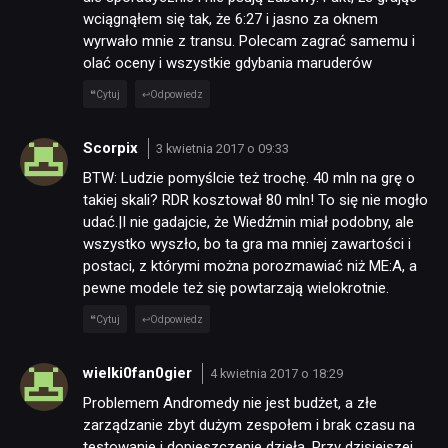
wciągnąłem się tak, że 6:27 i jasno za oknem
wyrwało mnie z transu. Polecam zagrać samemu i
olać oceny i wszystkie gdybania maruderów
Cytuj
Odpowiedz
Scorpix
3 kwietnia 2017 o 09:33
BTW: Ludzie pomyślcie też trochę. 40 mln na grę o
takiej skali? RDR kosztował 80 mln! To się nie mogło
udać.|I nie gadajcie, że Wiedźmin miał podobny, ale
wszystko wyszło, bo ta gra ma mniej zawartości i
postaci, z którymi można porozmawiać niż ME:A, a
pewne modele też się powtarzają wielokrotnie.
Cytuj
Odpowiedz
wielki0fan0gier
4 kwietnia 2017 o 18:29
Problemem Andromedy nie jest budżet, a złe
zarządzanie zbyt dużym zespołem i brak czasu na
testowanie i dopieszczenie dzieła. Przy dzisiejszej