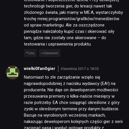
technologii tworzenia gier, do kreacji nawet tak
złożonego świata, jaki mamy w ME:A, wystarczyłoby
trochę mniej programistów/grafików/menedżerów
od spraw marketingu. Ale za oszczędzone
pieniądze należałoby kupić czas i skierować siły
tam, gdzie nie zostały one skierowane – do
testowania i usprawnienia produktu.
Cytuj
Odpowiedz
wielki0fan0gier
4 kwietnia 2017 o 18:33
Natomiast to złe zarządzanie wzięło się
najprawdopodobniej z nacisku wydawcy (EA!) na
producenta. Nie daje on deweloperom możliwości
przesuwania premiery o kilka-naście miesięcy w
razie potrzeby. EA chce osiągnąć określone z góry
zyski w określonym terminie przy danym budżecie.
Bazuje na wyrobionych wcześniej markach,
nakazując deweloperom kolejnych części gier z serii
zacisnąć pasa i wypluć gotowe produkty z