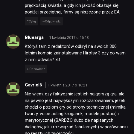
prędkością światła, a gdy ich jakość okazuje się
poniżej przeciętnej, firmy są niszczone przez EA.
Cytuj
Odpowiedz
Bluearga
1 kwietnia 2017 o 16:13
Któryś tam z redaktorów odkrył na swoich 300
letnim kompie zainstalowane Hirołsy 3 czy co wam
z nimi odwala? xD
Odpowiedz
Gavriel6
1 kwietnia 2017 o 16:21
Nie wiem, czy faktycznie jest ich najgorszą grą, ale
na pewno jest największym rozczarowaniem, jeżeli
chodzi o poziom gry od strony technicznej (mimika
twarzy, voice acting kroganek, modele postaci) i
merytorycznej (BARDZO dużo źle napisanych
dialogów, jak i rozwiązań fabularnych) w porównaniu
do reszty ich twórczości.