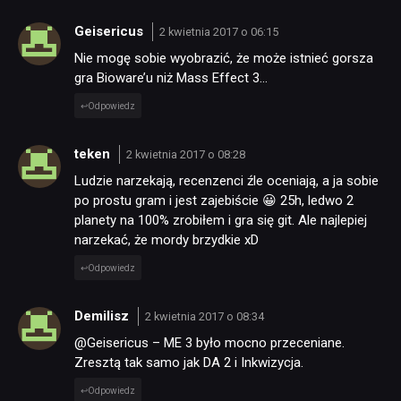
Geisericus
2 kwietnia 2017 o 06:15
Nie mogę sobie wyobrazić, że może istnieć gorsza
gra Bioware’u niż Mass Effect 3…
Odpowiedz
teken
2 kwietnia 2017 o 08:28
Ludzie narzekają, recenzenci źle oceniają, a ja sobie
po prostu gram i jest zajebiście 😀 25h, ledwo 2
planety na 100% zrobiłem i gra się git. Ale najlepiej
narzekać, że mordy brzydkie xD
Odpowiedz
Demilisz
2 kwietnia 2017 o 08:34
@Geisericus – ME 3 było mocno przeceniane.
Zresztą tak samo jak DA 2 i Inkwizycja.
Odpowiedz