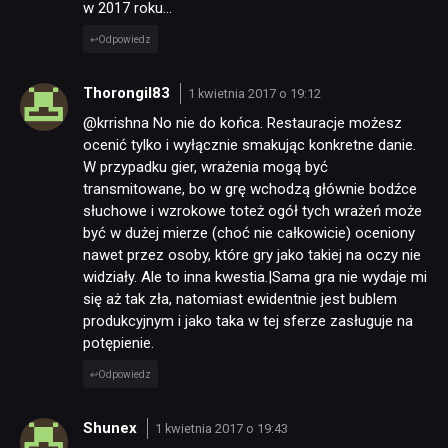
w 2017 roku…
Odpowiedz
Thorongil83
1 kwietnia 2017 o 19:12
@krrishna No nie do końca. Restauracje możesz
ocenić tylko i wyłącznie smakując konkretne danie.
W przypadku gier, wrażenia mogą być
transmitowane, bo w grę wchodzą głównie bodźce
słuchowe i wzrokowe toteż ogół tych wrażeń może
być w dużej mierze (choć nie całkowicie) oceniony
nawet przez osoby, które gry jako takiej na oczy nie
widziały. Ale to inna kwestia.|Sama gra nie wydaje mi
się aż tak zła, natomiast ewidentnie jest bublem
produkcyjnym i jako taka w tej sferze zasługuje na
potępienie.
Odpowiedz
Shunex
1 kwietnia 2017 o 19:43