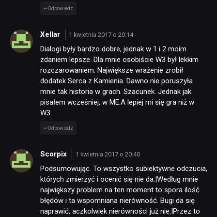
Odpowiedz
Xellar
1 kwietnia 2017 o 20:14
Dialogi były bardzo dobre, jednak w 1 i 2 moim
zdaniem lepsze. Dla mnie osobiście W3 był lekkim
rozczarowaniem. Największe wrażenie zrobił
dodatek Serca z Kamienia. Dawno nie poruszyła
mnie tak historia w grach. Szacunek. Jednak jak
pisałem wcześniej, w ME:A lepiej mi się gra niż w
W3.
Odpowiedz
Scorpix
1 kwietnia 2017 o 20:40
Podsumowując. To wszystko subiektywne odczucia,
których zmierzyć i ocenić się nie da.|Według mnie
największy problem na ten moment to spora ilość
błędów i ta wspomniana nierówność. Bugi da się
naprawić, aczkolwiek nierówności już nie.|Przez to