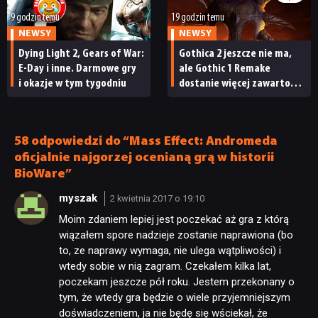
9 godzin temu
19 godzin temu
NEWSY
NEWSY
Dying Light 2, Gears of War:
Gothica 2 jeszcze nie ma,
E-Day i inne. Darmowe gry
ale Gothic 1 Remake
i okazje w tym tygodniu
dostanie więcej zawartości.
Twórcy zapowiadają
nadchodzące zmiany
58 odpowiedzi do “Mass Effect: Andromeda
oficjalnie najgorzej ocenianą grą w historii
BioWare”
myszak
2 kwietnia 2017 o 19:10
Moim zdaniem lepiej jest poczekać aż gra z którą
wiązałem spore nadzieje zostanie naprawiona (bo
to, ze naprawy wymaga, nie ulega wątpliwości) i
wtedy sobie w nią zagram. Czekałem kilka lat,
poczekam jeszcze pół roku. Jestem przekonany o
tym, że wtedy gra będzie o wiele przyjemniejszym
doświadczeniem, ja nie będę się wściekał, że