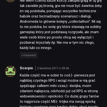
Nie wiem czemu ludzie którzy zakupili/grają w tą grę
tak zaciekle jej bronią, gra nie musi być świetna żeby
im się podobała, pomijając wszystkie techniczne
babole oraz beznadziejny scenariusz i dialogi,
Andromeda to głównie kolejny „collectathon”. Mi się
to nie podoba, bo wolę gry które stawiają na solidny
gameplay który jest podstawą rozgrywki, ale znam
wiele osób które po prostu chcą się wyłączyć i
pozbierać kryształy itp. Nie ma w tym nic złego,
każdy lubi co innego.
Odpowiedz
Scorpix
2 kwietnia 2017 o 09:46
Każda część ma w sobie to coś:|- pierwsza jest
najbliżej czystego RPG i wciąż można w nią grać
spędzając całkiem miło czas,|- dwójka, moim
zdaniem najlepsza, odchodzi już od RPG w stronę
widowiskowości i epickości. Co dużej grupy fanów
to najgorsza część ME|- trójka ma swoją epicką
historię i postacie oraz bardzo dobry, choć prosty