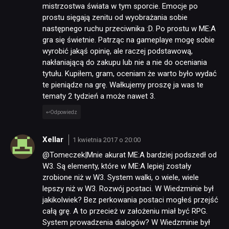
mistrzostwa świata w tym sporcie. Emocje po
prostu sięgają zenitu od wyobrażania sobie
następnego ruchu przeciwnika :D. Po prostu w ME:A
gra się świetnie. Patrząc na gameplaye mogę sobie
wyrobić jakąś opinię, ale raczej podstawową,
nakłaniającą do zakupu lub nie a nie do oceniania
tytułu. Kupiłem, gram, oceniam że warto było wydać
te pieniądze na grę. Wałkujemy proszę ja was te
tematy 2 tydzień a może nawet 3.
Odpowiedz
Xellar
1 kwietnia 2017 o 20:00
@Tomeczek|Mnie akurat ME:A bardziej podszedł od
W3. Są elementy, które w ME:A lepiej zostały
zrobione niż w W3. System walki, o wiele, wiele
lepszy niż w W3. Rozwój postaci. W Wiedzminie był
jakikolwiek? Bez perkowania postaci mogłeś przejść
całą grę. A to przecież w założeniu miał być RPG.
System prowadzenia dialogów? W Wiedzminie był