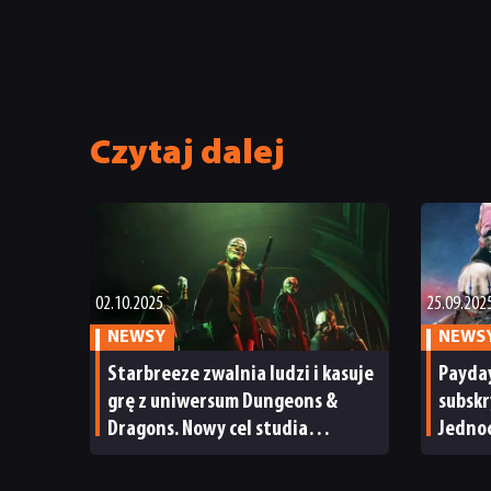
Czytaj dalej
02.10.2025
25.09.202
NEWSY
NEWS
Starbreeze zwalnia ludzi i kasuje
Payday
grę z uniwersum Dungeons &
subskr
Dragons. Nowy cel studia
Jednoc
to rozwijanie Paydaya 3
twórcó