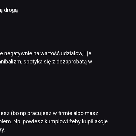
tą drogą
e negatywnie na wartość udziałów, i je
kanibalizm, spotyka się z dezaprobatą w
iesz (bo np pracujesz w firmie albo masz
oblem. Np. powiesz kumplowi żeby kupił akcje
ry.