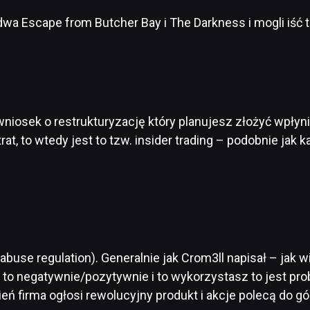
dwa Escape from Butcher Bay i The Darkness i mogli iść 
 wniosek o restrukturyzację który planujesz złożyć wpłyni
at, to wtedy jest to tzw. insider trading – podobnie jak 
buse regulation). Generalnie jak Crom3ll napisał – jak w
e to negatywnie/pozytywnie i to wykorzystasz to jest pr
ień firma ogłosi rewolucyjny produkt i akcje polecą do gó