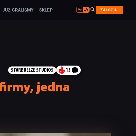

ZALOGUJ
JUŻ GRALIŚMY
SKLEP

STARBREEZE STUDIOS
13
 firmy, jedna