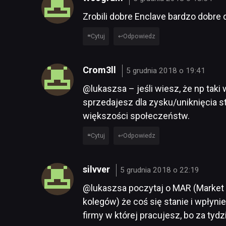
Zrobili dobre Enclave bardzo dobre 
Cytuj
Odpowiedz
Crom3ll
5 grudnia 2018 o 19:41
@lukaszsa – jeśli wiesz, że np taki
sprzedajesz dla zysku/uniknięcia str
większości społeczeństw.
Cytuj
Odpowiedz
silvver
5 grudnia 2018 o 22:19
@lukaszsa poczytaj o MAR (Market a
kolegów) że coś się stanie i wpłyni
firmy w której pracujesz, bo za tydz