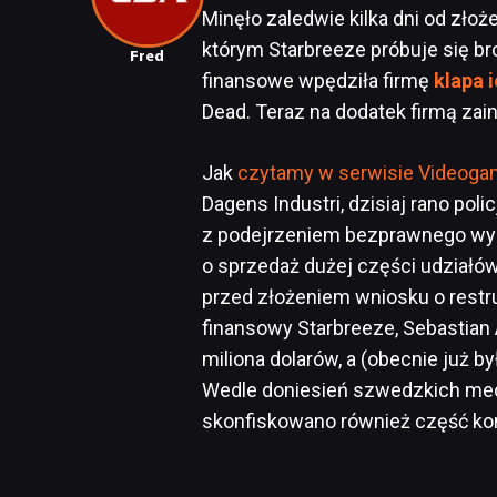
Minęło zaledwie kilka dni od złoż
którym Starbreeze próbuje się b
Fred
finansowe wpędziła firmę
klapa 
Dead. Teraz na dodatek firmą zai
Jak
czytamy w serwisie Videoga
Dagens Industri, dzisiaj rano poli
z podejrzeniem bezprawnego wyk
o sprzedaż dużej części udziałów
przed złożeniem wniosku o restru
finansowy Starbreeze, Sebastian 
miliona dolarów, a (obecnie już by
Wedle doniesień szwedzkich med
skonfiskowano również część ko