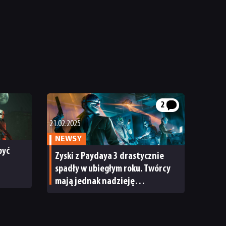
2
21.02.2025
NEWSY
być
Zyski z Paydaya 3 drastycznie
spadły w ubiegłym roku. Twórcy
mają jednak nadzieję
całej
na poprawę sytuacji