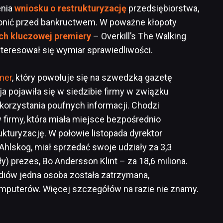
enia
wniosku o restrukturyzację
przedsiębiorstwa,
ronić przed bankructwem. W poważne kłopoty
ich kluczowej premiery
– Overkill’s The Walking
nteresował się wymiar sprawiedliwości.
mer
, który powołuje się na szwedzką gazetę
cja pojawiła się w siedzibie firmy w związku
orzystania poufnych informacji. Chodzi
 firmy, która miała miejsce bezpośrednio
kturyzację. W połowie listopada dyrektor
Ahlskog, miał sprzedać swoje udziały za 3,3
ły) prezes, Bo Andersson Klint – za 18,6 miliona.
iów jedna osoba została zatrzymana,
mputerów. Więcej szczegółów na razie nie znamy.