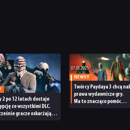
07.05.2025
NEWSY
5
Twórcy Paydaya 3 chcą na
Y
prawa wydawnicze gry.
 2 po 12 latach dostaje
Ma to znacząco pomóc
ypcję ze wszystkimi DLC.
w przyspieszeniu rozwoju 
ześnie gracze oskarżają
marki
w o próbę manipulacji