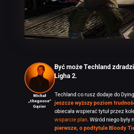
Być może Techland zdradzi
Ligha 2.
Techland co rusz dodaje do Dying
Michał
„thegoose”
jeszcze wyższy poziom trudnoś
Gąsior
obiecała wspierać tytuł przez kole
wsparcie plan
. Wśród niego były 
pierwsze, o podtytule Bloody Ti