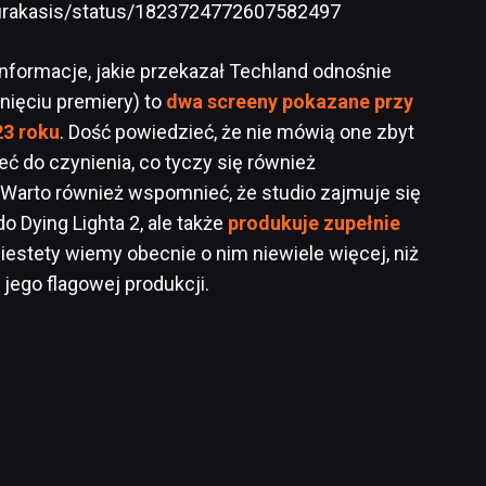
Kurakasis/status/1823724772607582497
informacje, jakie przekazał Techland odnośnie
ięciu premiery) to
dwa screeny pokazane przy
23 roku
. Dość powiedzieć, że nie mówią one zbyt
ć do czynienia, co tyczy się również
Warto również wspomnieć, że studio zajmuje się
o Dying Lighta 2, ale także
produkuje zupełnie
Niestety wiemy obecnie o nim niewiele więcej, niż
ego flagowej produkcji.