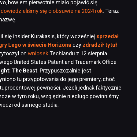
atwo, bowiem pierwotnie miało pojawić się
dowiedzieliśmy się o obsuwie na 2024 rok
. Teraz
 nazwę.
ł się insider Kurakasis, który wcześniej
sprzedał
gry Lego w świecie Horizona
czy
zdradził tytuł
rzytoczył on
wniosek
Techlandu z 12 sierpnia
wego United States Patent and Trademark Office
ight: The Beast
. Przypuszczalnie jest
yniono tu przygotowania do jego premiery, choć
stuprocentowej pewności. Jeżeli jednak faktycznie
eszcze w tym roku, względnie niedługo powinniśmy
iedzi od samego studia.