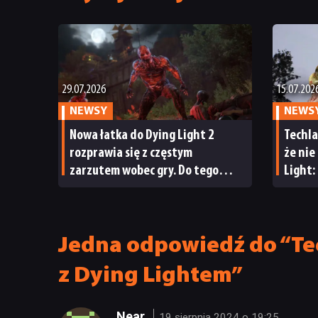
29.07.2026
15.07.202
NEWSY
NEWS
Nowa łatka do Dying Light 2
Techla
rozprawia się z częstym
że nie
zarzutem wobec gry. Do tego
Light:
Techland przygotował jeszcze
nie uk
dwie niespodzianki
poprze
Jedna odpowiedź do “Te
z Dying Lightem”
Near
19 sierpnia 2024 o 19:25