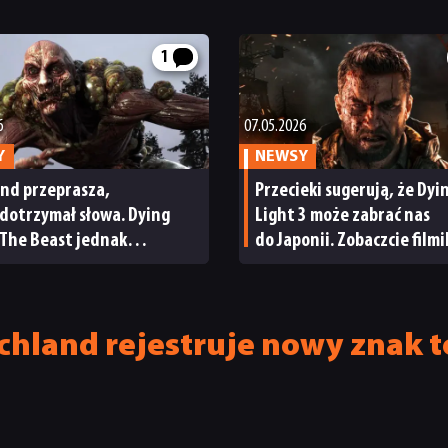
1
6
07.05.2026
Y
NEWSY
nd przeprasza,
Przecieki sugerują, że Dyi
 dotrzymał słowa. Dying
Light 3 może zabrać nas
 The Beast jednak
do Japonii. Zobaczcie filmi
aże się na konsolach
dniej generacji
chland rejestruje nowy znak