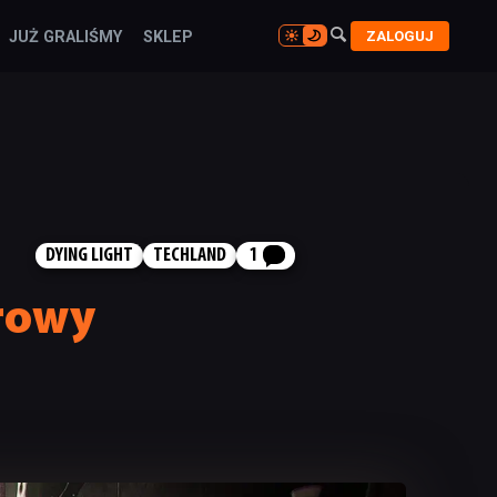

ZALOGUJ
JUŻ GRALIŚMY
SKLEP

DYING LIGHT
TECHLAND
1
arowy