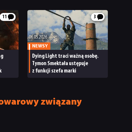
11
3
06.05.2026
NEWSY
ng
Dying Light traci ważną osobę.
Tymon Smektała ustępuje
k
z funkcji szefa marki
 towarowy związany