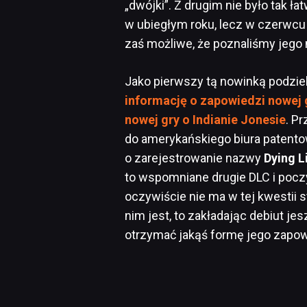
„dwójki”. Z drugim nie było tak ł
w ubiegłym roku, lecz w czerwcu
zaś możliwe, że poznaliśmy jego
Jako pierwszy tą nowinką podzieli
informację o zapowiedzi nowej 
nowej gry o Indianie Jonesie
. P
do amerykańskiego biura patento
o zarejestrowanie nazwy
Dying L
to wspomniane drugie DLC i pocz
oczywiście nie ma w tej kwestii 
nim jest, to zakładając debiut j
otrzymać jakąś formę jego zapow