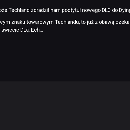
oże Techland zdradził nam podtytuł nowego DLC do Dying
wym znaku towarowym Techlandu, to już z obawą czekał
 świecie DLa. Ech…