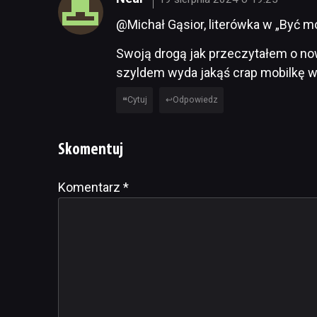
@Michał Gąsior, literówka w „Być m
Swoją drogą jak przeczytałem o no
szyldem wyda jakąś crap mobilkę w
Cytuj
Odpowiedz
Skomentuj
Komentarz
Alternative:
*