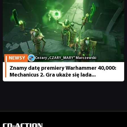
PUBLICYSTYKA
KULTURA
RETRO
NEWSY
Cezary „CZARY_MARY” Marczewski
TECHNOLOGIE
Znamy datę premiery Warhammer 40,000:
Mechanicus 2. Gra ukaże się lada...
DYSKUSJE
JUŻ GRALIŚMY
SKLEP