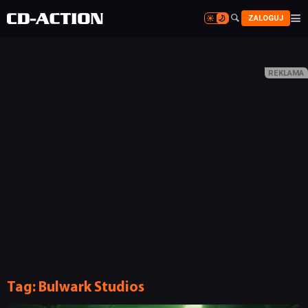


ZALOGUJ


NEWSY
RECENZJE
Tag:
Bulwark Studios