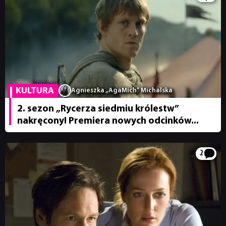
KULTURA
Agnieszka „AgaMich” Michalska
2. sezon „Rycerza siedmiu królestw”
nakręcony! Premiera nowych odcinków...
2