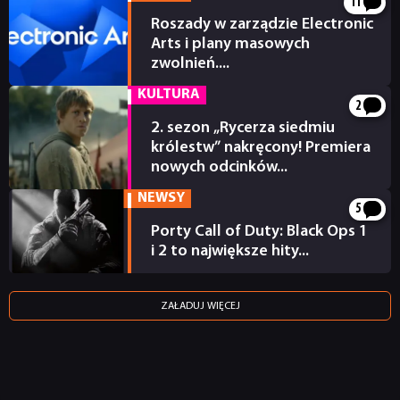
11
Roszady w zarządzie Electronic
Arts i plany masowych
zwolnień....
17 godzin temu
KULTURA
2
2. sezon „Rycerza siedmiu
królestw” nakręcony! Premiera
nowych odcinków...
17 godzin temu
NEWSY
5
Porty Call of Duty: Black Ops 1
i 2 to największe hity...
18 godzin temu
ZAŁADUJ WIĘCEJ