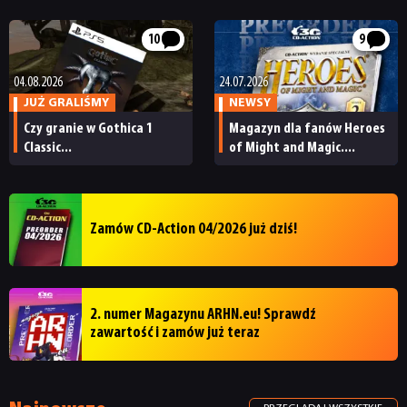
10
9
04.08.2026
24.07.2026
JUŻ GRALIŚMY
NEWSY
Czy granie w Gothica 1
Magazyn dla fanów Heroes
Classic...
of Might and Magic....
Zamów CD-Action 04/2026 już dziś!
2. numer Magazynu ARHN.eu! Sprawdź
zawartość i zamów już teraz