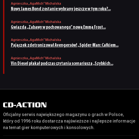
Agnieszka „AgaMich” Michalska
Nowy James Bond zostanie wybrany jeszcze w tym roku?...
Agnieszka „AgaMich” Michalska
Gwiazda „Zabawy w pochowanego” nową Emmą Frost...
Agnieszka „AgaMich” Michalska
Pajączek zdetronizował Avengersów! „Spider-Man: Całkiem...
Agnieszka „AgaMich” Michalska
Vin Diesel płakał podczas czytania scenariusza „Szybkich...
Oficjalny serwis największego magazynu o grach w Polsce,
który od 1996 roku dostarcza najświeższe i najlepsze informacje
na temat gier komputerowych i konsolowych.