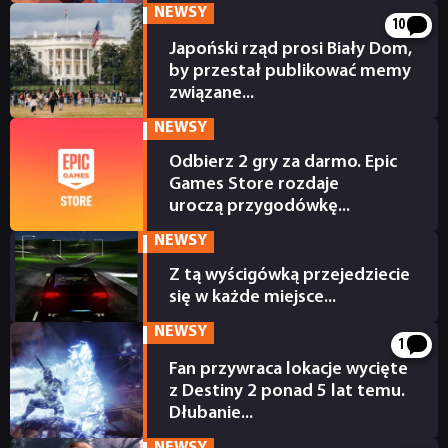
NEWSY
10
Japoński rząd prosi Biały Dom,
by przestał publikować memy
związane...
12 godzin temu
NEWSY
Odbierz 2 gry za darmo. Epic
Games Store rozdaje
uroczą przygodówkę...
13 godzin temu
NEWSY
Z tą wyścigówką przejedziecie
się w każde miejsce...
14 godzin temu
NEWSY
1
Fan przywraca lokacje wycięte
z Destiny 2 ponad 5 lat temu.
Dłubanie...
14 godzin temu