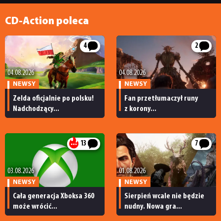
CD-Action poleca
4
2
04.08.2026
04.08.2026
NEWSY
NEWSY
Zelda oficjalnie po polsku!
Fan przetłumaczył runy
Nadchodzący...
z korony...
13
7
03.08.2026
01.08.2026
NEWSY
NEWSY
Cała generacja Xboksa 360
Sierpień wcale nie będzie
może wrócić...
nudny. Nowa gra...