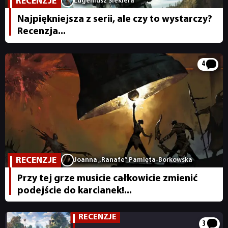
RECENZJE
Eugeniusz Siekiera
Najpiękniejsza z serii, ale czy to wystarczy?
Recenzja...
4
NEWSY
RECENZJE
Joanna „Ranafe” Pamięta-Borkowska
Przy tej grze musicie całkowicie zmienić
RECENZJE
podejście do karcianek!...
PUBLICYSTYKA
RECENZJE
3