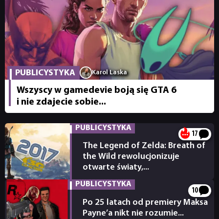
PUBLICYSTYKA
Karol Laska
Wszyscy w gamedevie boją się GTA 6
i nie zdajecie sobie...
PUBLICYSTYKA
17
The Legend of Zelda: Breath of
the Wild rewolucjonizuje
otwarte światy,...
27.07.2026
PUBLICYSTYKA
10
Po 25 latach od premiery Maksa
Payne’a nikt nie rozumie...