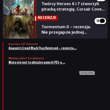
Twórcy Heroes 6 i 7 stworzyli
KULTURA
piracką strategię. Corsair Cove...
28.07.2026
RECENZJE
10
RETRO
Tormentum II – recenzja.
Nie przegapcie jednej...
27.07.2026
TECHNOLOGIE
Krystian „UV” Smoszna
Assassin’s Creed Black Flag Resynced – recenzja....
DYSKUSJE
Mikołaj „mikos” Łaszkiewicz
Może nie jest to oficjalny powrót PES-a,...
JUŻ GRALIŚMY
SKLEP