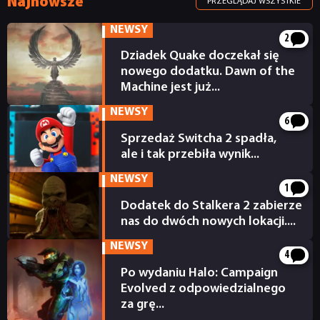
Najnowsze
PRZEGLĄDAJ WSZYSTKIE
NEWSY
2
Dziadek Quake doczekał się
nowego dodatku. Dawn of the
Machine jest już...
7 godzin temu
NEWSY
6
Sprzedaż Switcha 2 spadła,
ale i tak przebiła wynik...
10 godzin temu
NEWSY
1
Dodatek do Stalkera 2 zabierze
nas do dwóch nowych lokacji....
11 godzin temu
NEWSY
4
Po wydaniu Halo: Campaign
Evolved z odpowiedzialnego
za grę...
11 godzin temu