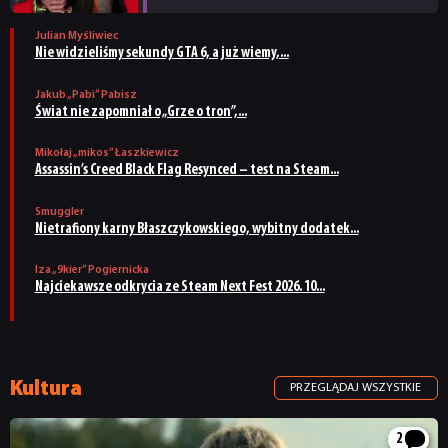
26.07.2026
Julian Myśliwiec
Nie widzieliśmy sekundy GTA 6, a już wiemy,...
Jakub „Pabi” Pabisz
Świat nie zapomniał o „Grze o tron”,...
Mikołaj „mikos” Łaszkiewicz
Assassin’s Creed Black Flag Resynced – test na Steam...
Smuggler
Nietrafiony karny Błaszczykowskiego, wybitny dodatek...
Iza „9kier” Pogiernicka
Najciekawsze odkrycia ze Steam Next Fest 2026. 10...
Kultura
PRZEGLĄDAJ WSZYSTKIE
2