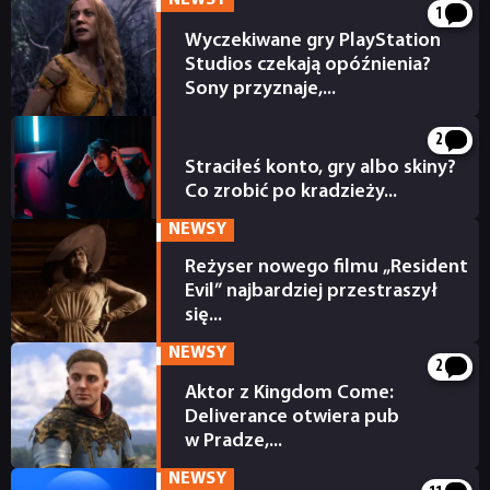
NEWSY
1
Wyczekiwane gry PlayStation
Studios czekają opóźnienia?
Sony przyznaje,...
15 godzin temu
2
Straciłeś konto, gry albo skiny?
Co zrobić po kradzieży...
15 godzin temu
NEWSY
Reżyser nowego filmu „Resident
Evil” najbardziej przestraszył
się...
15 godzin temu
NEWSY
2
Aktor z Kingdom Come:
Deliverance otwiera pub
w Pradze,...
16 godzin temu
NEWSY