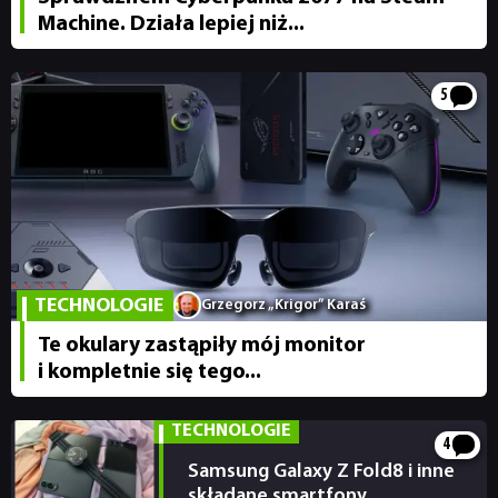
Machine. Działa lepiej niż...
5
TECHNOLOGIE
Grzegorz „Krigor” Karaś
Te okulary zastąpiły mój monitor
i kompletnie się tego...
TECHNOLOGIE
4
Samsung Galaxy Z Fold8 i inne
składane smartfony....