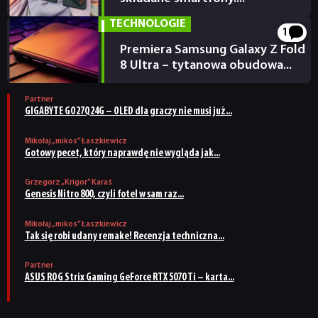
22.07.2026
TECHNOLOGIE
1
Premiera Samsung Galaxy Z Fold
8 Ultra – tytanowa obudowa...
20.07.2026
Partner
GIGABYTE GO27Q24G – OLED dla graczy nie musi już...
Mikołaj „mikos” Łaszkiewicz
Gotowy pecet, który naprawdę nie wygląda jak...
Grzegorz „Krigor” Karaś
Genesis Nitro 800, czyli fotel w sam raz...
Mikołaj „mikos” Łaszkiewicz
Tak się robi udany remake! Recenzja techniczna...
Partner
ASUS ROG Strix Gaming GeForce RTX 5070 Ti – karta...