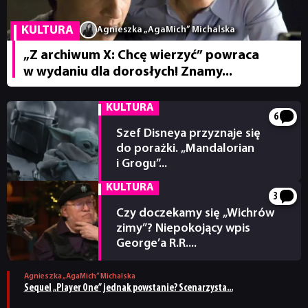
KULTURA
Agnieszka „AgaMich” Michalska
„Z archiwum X: Chcę wierzyć” powraca
w wydaniu dla dorosłych! Znamy...
KULTURA
6
Szef Disneya przyznaje się
do porażki. „Mandalorian
i Grogu”...
21 godzin temu
KULTURA
3
Czy doczekamy się „Wichrów
zimy”? Niepokojący wpis
George’a R.R....
05.08.2026
Agnieszka „AgaMich” Michalska
Sequel „Player One” jednak powstanie? Scenarzysta...