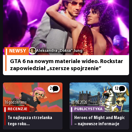
NEWSY
Aleksandra „Doksa” Jung
GTA 6 na nowym materiale wideo. Rockstar
zapowiedział „szersze spojrzenie”
2
12
16 godzin temu
05.08.2026
RECENZJE
PUBLICYSTYKA
To najlepsza strzelanka
Heroes of Might and Magic
tego roku...
– najnowsze informacje