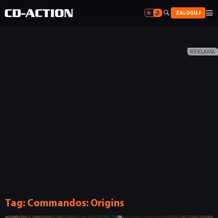


ZALOGUJ


Tag:
Commandos: Origins