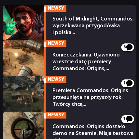
NEWSY
RECENZJE
South of Midnight, Commandos,
wyczekiwana przygodówka
i polska...
PUBLICYSTYKA
31.03.2025
NEWSY
6
KULTURA
Koniec czekania. Ujawniono
wreszcie datę premiery
Commandos: Origins,...
08.02.2025
RETRO
NEWSY
1
Premiera Commandos: Origins
TECHNOLOGIE
przesunięta na przyszły rok.
Twórcy chcą...
04.12.2024
DYSKUSJE
NEWSY
3
Commandos: Origins dostało
demo na Steamie. Misja testowa
JUŻ GRALIŚMY