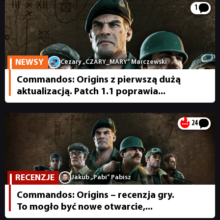
1
NEWSY
Cezary „CZARY_MARY” Marczewski
Commandos: Origins z pierwszą dużą
aktualizacją. Patch 1.1 poprawia...
24
RECENZJE
Jakub „Pabi” Pabisz
Commandos: Origins – recenzja gry.
To mogło być nowe otwarcie,...
NEWSY