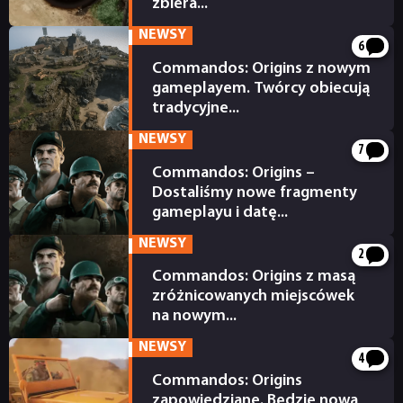
zbiera...
08.10.2024
NEWSY
SKLEP
6
Commandos: Origins z nowym
gameplayem. Twórcy obiecują
tradycyjne...
26.08.2024
NEWSY
7
Commandos: Origins –
Dostaliśmy nowe fragmenty
gameplayu i datę...
30.04.2024
NEWSY
2
Commandos: Origins z masą
zróżnicowanych miejscówek
na nowym...
18.03.2024
NEWSY
4
Commandos: Origins
zapowiedziane. Będzie nowa