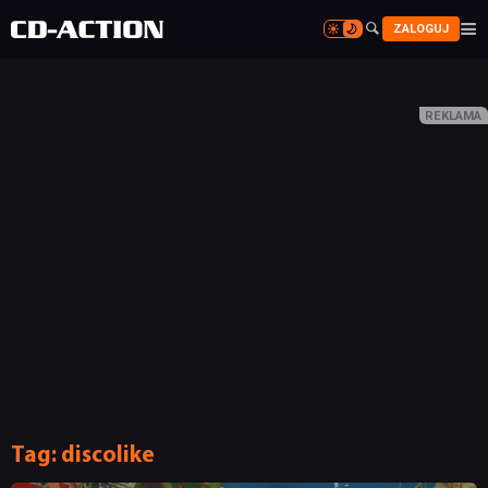


ZALOGUJ


NEWSY
RECENZJE
Tag:
discolike