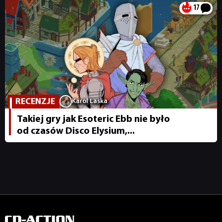
17
PUBLICYSTYKA
KULTURA
RETRO
RECENZJE
Karol Laska
TECHNOLOGIE
Takiej gry jak Esoteric Ebb nie było
od czasów Disco Elysium,...
DYSKUSJE
JUŻ GRALIŚMY
SKLEP