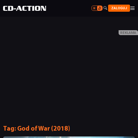


ZALOGUJ


NEWSY
RECENZJE
Tag:
God of War (2018)