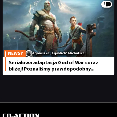
2
PUBLICYSTYKA
KULTURA
RETRO
NEWSY
Agnieszka „AgaMich” Michalska
TECHNOLOGIE
Serialowa adaptacja God of War coraz
bliżej! Poznaliśmy prawdopodobny...
DYSKUSJE
JUŻ GRALIŚMY
SKLEP