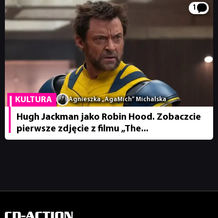
1
PUBLICYSTYKA
KULTURA
RETRO
KULTURA
Agnieszka „AgaMich” Michalska
TECHNOLOGIE
Hugh Jackman jako Robin Hood. Zobaczcie
pierwsze zdjęcie z filmu „The...
DYSKUSJE
JUŻ GRALIŚMY
SKLEP