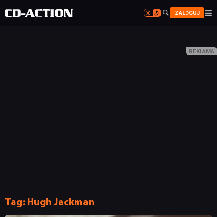


ZALOGUJ


NEWSY
RECENZJE
Tag:
Hugh Jackman