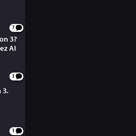
7
ion 3?
ez AI
3
 3.
t
1