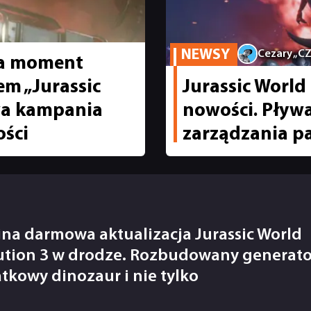
NEWSY
Cezary „C
ada moment
em „Jurassic
Jurassic Worl
wa kampania
nowości. Pływa
ości
zarządzania pa
jna darmowa aktualizacja Jurassic World
ution 3 w drodze. Rozbudowany generato
tkowy dinozaur i nie tylko