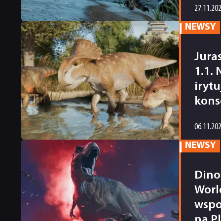
27.11.20
NEWSY
Jura
1.1.
iryt
kons
06.11.20
NEWSY
Dino
Worl
wspo
na P