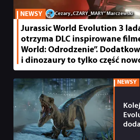
NEWSY
Cezary „CZARY_MARY” Marczewski
Jurassic World Evolution 3 l
otrzyma DLC inspirowane film
World: Odrodzenie”. Dodatko
i dinozaury to tylko część now
NEWSY
Kole
Evol
doda