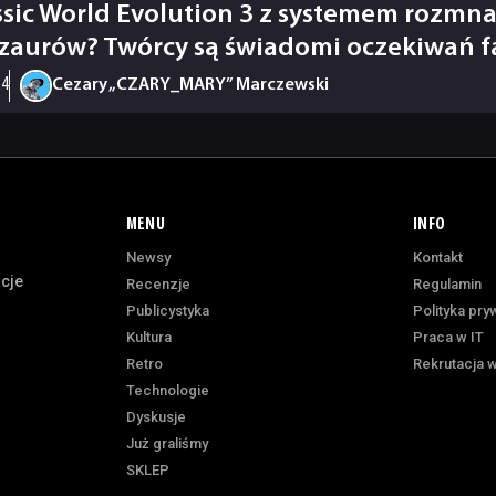
ssic World Evolution 3 z systemem rozmn
zaurów? Twórcy są świadomi oczekiwań 
24
Cezary „CZARY_MARY” Marczewski
MENU
INFO
Newsy
Kontakt
acje
Recenzje
Regulamin
Publicystyka
Polityka pry
Kultura
Praca w IT
Retro
Rekrutacja w
Technologie
Dyskusje
Już graliśmy
SKLEP