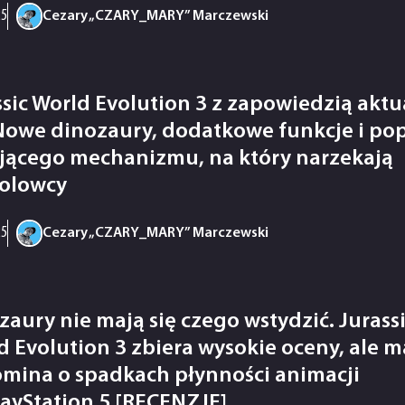
25
Cezary „CZARY_MARY” Marczewski
ssic World Evolution 3 z zapowiedzią aktua
 Nowe dinozaury, dodatkowe funkcje i po
ującego mechanizmu, na który narzekają
olowcy
25
Cezary „CZARY_MARY” Marczewski
zaury nie mają się czego wstydzić. Jurass
d Evolution 3 zbiera wysokie oceny, ale m
mina o spadkach płynności animacji
layStation 5 [RECENZJE]