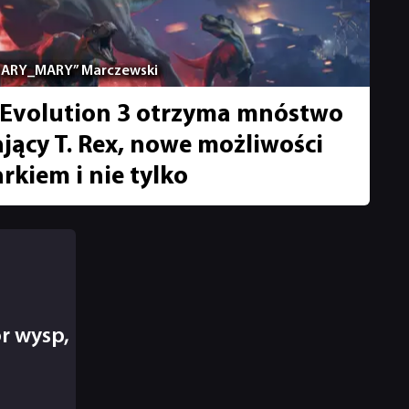
ZARY_MARY” Marczewski
d Evolution 3 otrzyma mnóstwo
jący T. Rex, nowe możliwości
rkiem i nie tylko
r wysp,