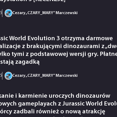
25
Cezary „CZARY_MARY” Marczewski
ssic World Evolution 3 otrzyma darmowe
alizacje z brakującymi dinozaurami z „dwó
tylko tymi z podstawowej wersji gry. Płatn
stają zagadką
25
Cezary „CZARY_MARY” Marczewski
kanie i karmienie uroczych dinozaurów
owych gameplayach z Jurassic World Evol
wórcy zadbali również o nową atrakcję