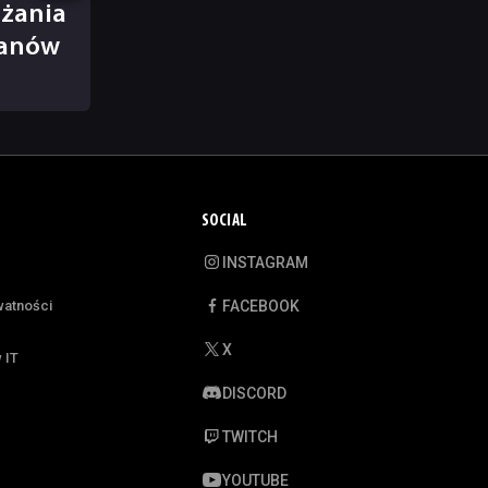
ażania
fanów
SOCIAL
INSTAGRAM
watności
FACEBOOK
X
 IT
DISCORD
TWITCH
YOUTUBE