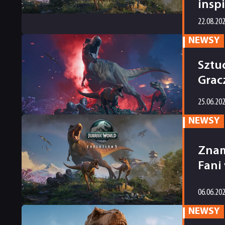
insp
22.08.20
NEWSY
Sztu
Grac
25.06.20
NEWSY
Znam
Fani 
06.06.20
NEWSY