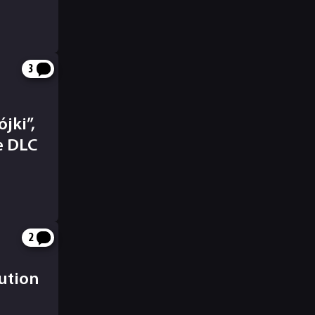
3
jki”,
e DLC
2
ution