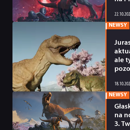
22.10.20
NEWSY
Jura
aktu
ale 
pozo
18.10.20
NEWSY
Głas
na n
3. T