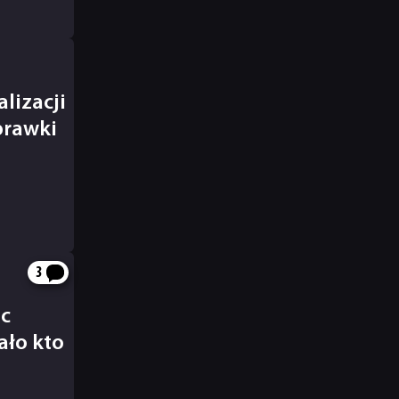
lizacji
prawki
3
ic
ało kto