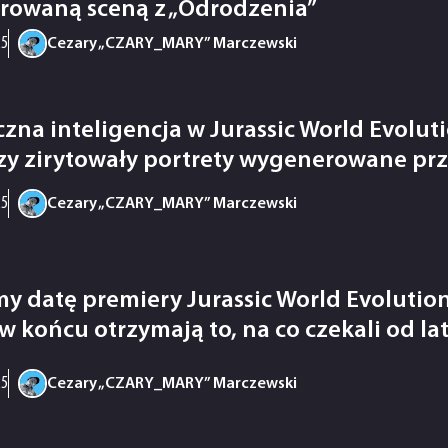
irowaną sceną z „Odrodzenia”
25
Cezary „CZARY_MARY” Marczewski
czna inteligencja w Jurassic World Evolut
zy zirytowały portrety wygenerowane prz
25
Cezary „CZARY_MARY” Marczewski
y datę premiery Jurassic World Evolution
w końcu otrzymają to, na co czekali od la
25
Cezary „CZARY_MARY” Marczewski