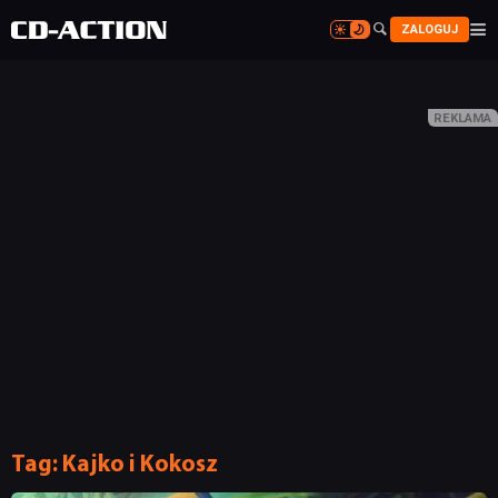


ZALOGUJ


Tag:
Kajko i Kokosz