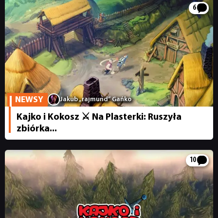
6
NEWSY
RECENZJE
PUBLICYSTYKA
NEWSY
Jakub „rajmund” Gańko
Kajko i Kokosz ⚔️ Na Plasterki: Ruszyła
KULTURA
zbiórka...
RETRO
10
TECHNOLOGIE
DYSKUSJE