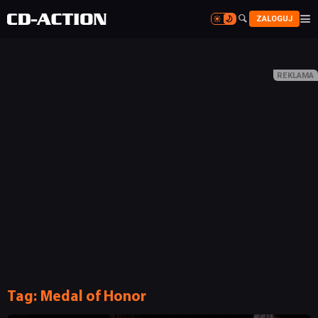


ZALOGUJ


Tag:
Medal of Honor