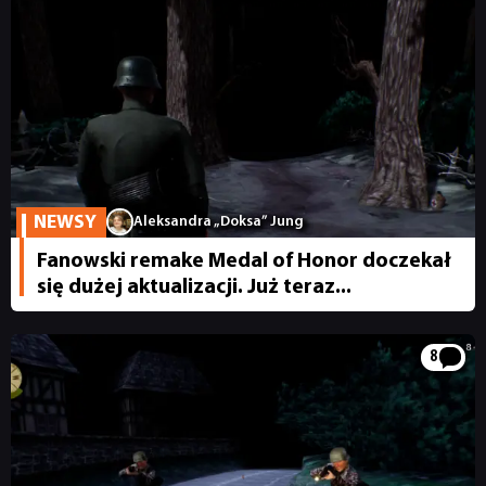
NEWSY
RECENZJE
PUBLICYSTYKA
NEWSY
Aleksandra „Doksa” Jung
Fanowski remake Medal of Honor doczekał
KULTURA
się dużej aktualizacji. Już teraz...
RETRO
8
TECHNOLOGIE
DYSKUSJE