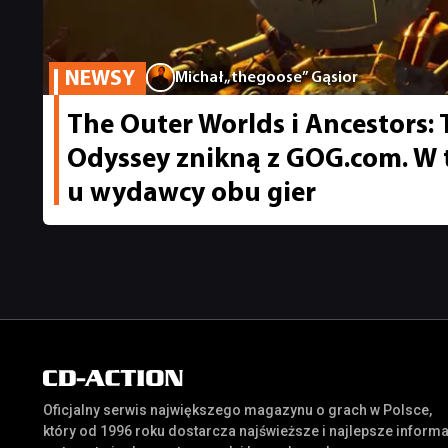
NEWSY
Michał „thegoose” Gąsior
The Outer Worlds i Ancestors
Odyssey znikną z GOG.com. W 
u wydawcy obu gier
Oficjalny serwis największego magazynu o grach w Polsce,
który od 1996 roku dostarcza najświeższe i najlepsze inform