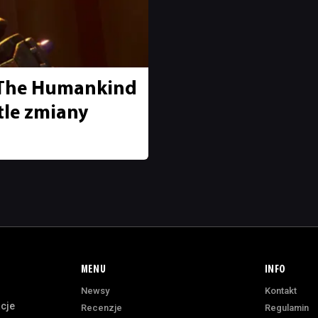
: The Humankind
tle zmiany
MENU
INFO
Newsy
Kontakt
acje
Recenzje
Regulamin