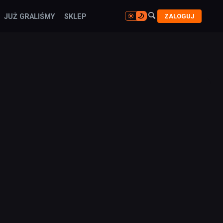

ZALOGUJ
JUŻ GRALIŚMY
SKLEP
