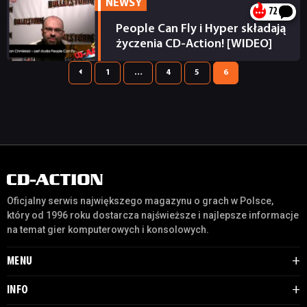
NEWSY
72
People Can Fly i Hyper składają
RETRO
życzenia CD-Action! [WIDEO]
14.03.2011

1
…
4
5
6
TECHNOLOGIE
DYSKUSJE
JUŻ GRALIŚMY
Oficjalny serwis największego magazynu o grach w Polsce,
który od 1996 roku dostarcza najświeższe i najlepsze informacje
SKLEP
na temat gier komputerowych i konsolowych.
MENU
INFO