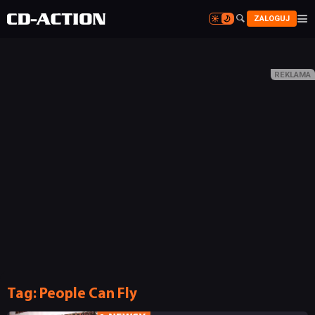


ZALOGUJ


NEWSY
RECENZJE
PUBLICYSTYKA
Tag:
People Can Fly
KULTURA