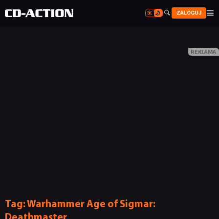


ZALOGUJ


Tag:
Warhammer Age of Sigmar:
Deathmaster