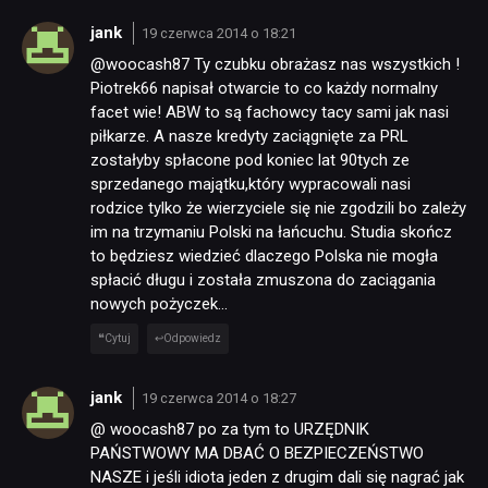
jank
19 czerwca 2014 o 18:21
@woocash87 Ty czubku obrażasz nas wszystkich !
Piotrek66 napisał otwarcie to co każdy normalny
facet wie! ABW to są fachowcy tacy sami jak nasi
piłkarze. A nasze kredyty zaciągnięte za PRL
zostałyby spłacone pod koniec lat 90tych ze
sprzedanego majątku,który wypracowali nasi
rodzice tylko że wierzyciele się nie zgodzili bo zależy
im na trzymaniu Polski na łańcuchu. Studia skończ
to będziesz wiedzieć dlaczego Polska nie mogła
spłacić długu i została zmuszona do zaciągania
nowych pożyczek…
Cytuj
Odpowiedz
jank
19 czerwca 2014 o 18:27
@ woocash87 po za tym to URZĘDNIK
PAŃSTWOWY MA DBAĆ O BEZPIECZEŃSTWO
NASZE i jeśli idiota jeden z drugim dali się nagrać jak