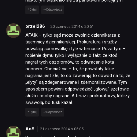
niektórym stęskniło się za państwem policyjnym.
Cytuj
Odpowiedz
orzel286
20 czerwca 2014 o 20:51
AFAIK – tylko sąd może zwolnić dziennikarza z
tajemnicy dziennikarskiej. Prokuratura i służby
odwalają samowolkę i tyle w temacie. Poza tym –
robienie dymu tylko i wyłącznie o fakt, że ktoś
nagrał tych oszołomów, to odwracanie kota
ogonem. Chociaż nie – to, że powstały takie
nagrania jest złe; to co zawierają to dowód na to, że
„elyty” są zdegenerowane i zdemoralizowane. Tym
sposobem powinni odpowiedzieć „głową” szefowie
służb i osoby nagrane. A teraz i prokuratorzy, którzy
swawolą, bo tusk kazał.
Cytuj
Odpowiedz
AoS
21 czerwca 2014 o 05:05