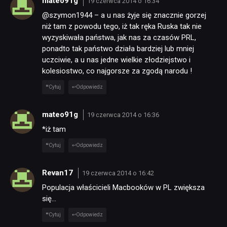
mateo91g
19 czerwca 2014 o 16:34
@szymon1944 – a u nas żyje się znacznie gorzej
niż tam z powodu tego, iż tak ręka Ruska tak nie
wyzyskiwała państwa, jak nas za czasów PRL,
ponadto tak państwo działa bardziej lub mniej
uczciwie, a u nas jedne wielkie złodziejstwo i
kolesiostwo, co najgorsze za zgodą narodu !
Cytuj
Odpowiedz
mateo91g
19 czerwca 2014 o 16:36
*iż tam
Cytuj
Odpowiedz
Revan17
19 czerwca 2014 o 16:42
Populacja właścicieli Macbooków w PL zwiększa
się…
Cytuj
Odpowiedz