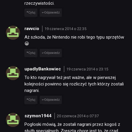
rzeczywistości.
Cytuj
Odpowiedz
ravvcio
19 czerwca 2014 o 22:35
Aż szkoda, że Nintendo nie robi tego typu sprzętów
😀
Cytuj
Odpowiedz
upadlyBankowiec
19 czerwca 2014 o 23:15
To kto nagrywał też jest ważne, ale w pierwszej
kolejności powinno się rozliczyć tych którzy zostali
nagrani.
Cytuj
Odpowiedz
szymon1944
20 czerwca 2014 o 07:37
Pogłoski mówią, że zostali nagrani przez kogoś z
służb specjalnych. Zresztą chore jest to, że rząd