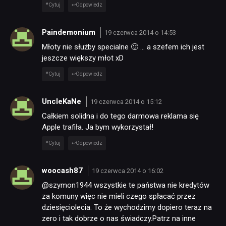
Cytuj
Odpowiedz
Paindemonium
19 czerwca 2014 o 14:53
Młoty nie służby specialne 🙂 … a szefem ich jest
jeszcze większy młot xD
Cytuj
Odpowiedz
UncleKaNe
19 czerwca 2014 o 15:12
Całkiem solidna i do tego darmowa reklama się
Apple trafiła. Ja bym wykorzystał!
Cytuj
Odpowiedz
woocash87
19 czerwca 2014 o 16:02
@szymon1944 wszystkie te państwa nie kredytów
za komuny więc nie mieli czego spłacać przez
dziesięciolecia. To że wychodzimy dopiero teraz na
zero i tak dobrze o nas świadczy.Patrz na inne