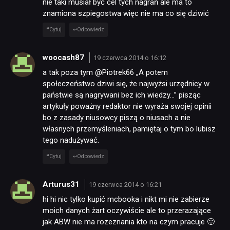
nie taki musiał być cel tych nagrań ale ma to
znamiona szpiegostwa więc nie ma co się dziwić
Cytuj
Odpowiedz
woocash87
19 czerwca 2014 o 16:12
a tak poza tym @Piotrek66 „A potem
społeczeństwo dziwi się, że najwyżsi urzędnicy w
państwie są nagrywani bez ich wiedzy…” pisząc
artykuły poważny redaktor nie wyraża swojej opinii
bo z zasady niusowcy piszą o niusach a nie
własnych przemyśleniach, pamiętaj o tym bo lubisz
tego nadużywać.
Cytuj
Odpowiedz
Arturus31
19 czerwca 2014 o 16:21
hi hi nic tylko kupić mcbooka i nikt mi nie zabierze
moich danych żart oczywiście ale to przerazające
jak ABW nie ma rozeznania kto na czym pracuje 🙂