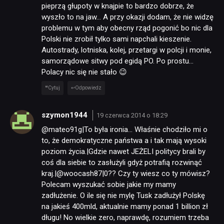
pieprzą głupoty w knajpie to bardzo dobrze, że
wyszło to na jaw… A przy okazji dodam, że nie widzę
problemu w tym aby obecny rząd pogonić bo nic dla
Polski nie zrobił tylko sami napchali kieszenie.
Autostrady, lotniska, kolej, przetargi w polcji i monie,
samorządowe sitwy pod egidą PO. Po prostu…
Polacy nic się nie stało 😉
Cytuj
Odpowiedz
szymon1944
19 czerwca 2014 o 18:29
@mateo91g|To była ironia… Właśnie chodziło mi o
to, że demokratyczne państwa a i tak mają wysoki
poziom życia.|Gdzie nawet JEŻELI politycy brali by
coś dla siebie to zasłużyli gdyż potrafią rozwinąć
kraj.|@woocash87|0?? Czy ty wiesz co ty mówisz?
Polecam wyszukać sobie jakie my mamy
zadłużenie. O ile się nie mylę Tusk zadłużył Polskę
na jakieś 400mld, aktualnie mamy ponad 1 billion zł
długu! No wielkie zero, naprawdę, rozumiem trzeba