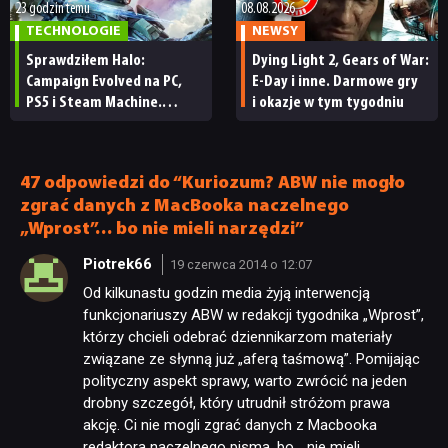
23 godzin temu
08.08.2026
TECHNOLOGIE
NEWSY
Sprawdziłem Halo:
Dying Light 2, Gears of War:
Campaign Evolved na PC,
E-Day i inne. Darmowe gry
PS5 i Steam Machine.
i okazje w tym tygodniu
Wygląda świetnie,
ale ma parę problemów
[RECENZJA TECHNICZNA]
47 odpowiedzi do “Kuriozum? ABW nie mogło
zgrać danych z MacBooka naczelnego
„Wprost”… bo nie mieli narzędzi”
Piotrek66
19 czerwca 2014 o 12:07
Od kilkunastu godzin media żyją interwencją
funkcjonariuszy ABW w redakcji tygodnika „Wprost”,
którzy chcieli odebrać dziennikarzom materiały
związane ze słynną już „aferą taśmową”. Pomijając
polityczny aspekt sprawy, warto zwrócić na jeden
drobny szczegół, który utrudnił stróżom prawa
akcję. Ci nie mogli zgrać danych z Macbooka
redaktora naczelnego pisma, bo… nie mieli