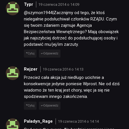
Typr
19 czerwca 2014 o 14:09
@szymon1944|Zacznijmy od tego, że ktoś
nielegalnie podsłuchiwał członków RZĄDU. Czym
się twoim zdaniem zajmuje Agencja
Bezpieczeństwa Wewnętrznego? Mają obowiązek
jak najszybciej dotrzeć do podsłuchującej osoby i
podstawić mu/jej/im zarzuty.
Cytuj
Odpowiedz
Rejzer
19 czerwca 2014 o 14:13
Przecież cała akcja już niedługo ucichnie a
konsekwencje jedynie poniesie Wprost. Nie od dziś
wiadomo że ten kraj jest chory, więc ja się nie
spodziewam innego zakończenia.
Cytuj
Odpowiedz
Paladyn_Rage
19 czerwca 2014 o 14:14