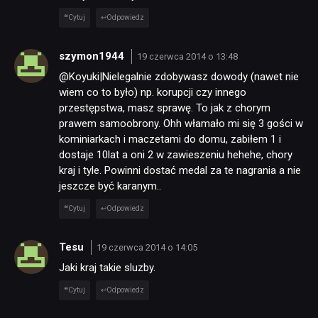
Cytuj
Odpowiedz
szymon1944
19 czerwca 2014 o 13:48
@Koyuki|Nielegalnie zdobywasz dowody (nawet nie
wiem co to było) np. korupcji czy innego
przestępstwa, masz sprawę. To jak z chorym
prawem samoobrony. Ohh włamało mi się 3 gości w
kominiarkach i maczetami do domu, zabiłem 1 i
dostaje 10lat a oni 2 w zawieszeniu hehehe, chory
kraj i tyle. Powinni dostać medal za te nagrania a nie
jeszcze być karanym..
Cytuj
Odpowiedz
Tesu
19 czerwca 2014 o 14:05
Jaki kraj takie sluzby.
Cytuj
Odpowiedz