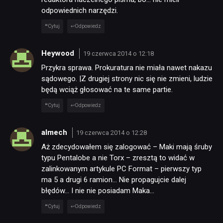
odpowiednich narzędzi.
Cytuj
Odpowiedz
Heywood
19 czerwca 2014 o 12:18
Przykra sprawa. Prokuratura nie miała nawet nakazu
sądowego. |Z drugiej strony nic się nie zmieni, ludzie
będą wciąż głosować na te same partie.
Cytuj
Odpowiedz
almech
19 czerwca 2014 o 12:28
Aż zdecydowałem się zalogować – Maki mają śruby
typu Pentalobe a nie Torx – zresztą to widać w
zalinkowanym artykule PC Format – pierwszy typ
ma 5 a drugi 6 ramion… Nie propagujcie dalej
błędów… I nie nie posiadam Maka…
Cytuj
Odpowiedz