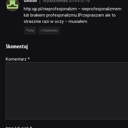
Gnosh
18 października 2014 o 07:19
http:sjp.pl/nieprofesjonalizm – nieprofesjonalizmem
lub brakiem profesjonalizmu.|Przepraszam ale to
strasznie razi w oczy – musiałem.
Cytuj
Odpowiedz
Skomentuj
Komentarz
Alternative:
*