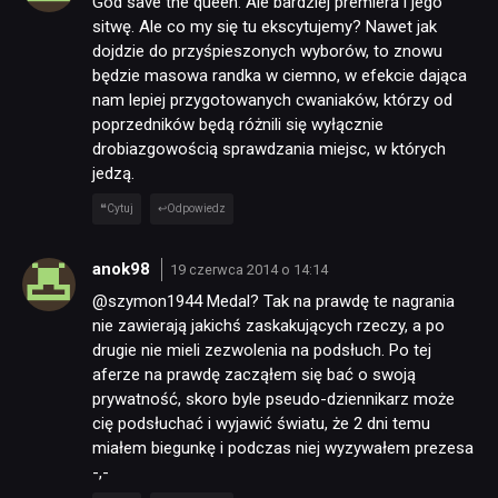
God save the queen. Ale bardziej premiera i jego
sitwę. Ale co my się tu ekscytujemy? Nawet jak
dojdzie do przyśpieszonych wyborów, to znowu
będzie masowa randka w ciemno, w efekcie dająca
nam lepiej przygotowanych cwaniaków, którzy od
poprzedników będą różnili się wyłącznie
drobiazgowością sprawdzania miejsc, w których
jedzą.
Cytuj
Odpowiedz
anok98
19 czerwca 2014 o 14:14
@szymon1944 Medal? Tak na prawdę te nagrania
nie zawierają jakichś zaskakujących rzeczy, a po
drugie nie mieli zezwolenia na podsłuch. Po tej
aferze na prawdę zacząłem się bać o swoją
prywatność, skoro byle pseudo-dziennikarz może
cię podsłuchać i wyjawić światu, że 2 dni temu
miałem biegunkę i podczas niej wyzywałem prezesa
-,-