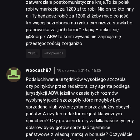
zatwardziałe postkomunistyczne kraje.To że polak
robi w markecie za 1200 zł to robi. Nie on to kto inny
a i Ty będziesz robić za 1200 zł żeby mieć co jeść.
Im więcej bezrobocia na rynku tym niższe stawki bo
pracownika za „pół darmo” złapią – ocknij się.
@Scorpix ABW to kontrwywiad nie zajmują się
przestępczością zorganizo
Cytuj
Odpowiedz
woocash87
19 czerwca 2014 o 16:08
Podsłuchiwanie urzędników wysokiego szczebla
czy polityków przez redaktora, czy agenta podlega
jurysdykcji ABW, jeżeli w czasie tych rozmów
wypłynęły jakieś szczegóły które mogłyby być
sprzedane i/lub wykorzystane przez służby obcych
państw. A czy ten redaktor nie jest klasycznym
śpiochem? Czy gościem który za kilkanaście tysięcy
dolarów byłby gotów sprzedać tajemnice
państwowe z własną matką w bonusie? Oczywiście