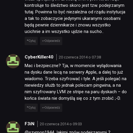
kontroluje to śledztwo skoro jest tzw. podejrzanym
tutaj. Powinna to być niezależna od rządu instytucja
a tak to zobaczycie jedynymi ukaranymi osobami
będą pewnie dziennikarze i znowu wszystko
ucichnie a im wszystko ujdzie na sucho..
Cytuj
Odpowiedz
CyberKiller40
20 czerwca 2014 o 07:38
Mac i bezpieczne? Tja, w momencie wylądowania
na dysku dane lecą na serwery Apple, a dalej to już
wiadomo. Trzeba szyfrować i tyle. A jeśli polegać na
niewiedzy służb to jednak polecam pingwina, a na
nim szyfrowany LVM ze stripe na paru dyskach – do
końca świata nie domyślą się co z tym zrobić ;-D.
Cytuj
Odpowiedz
F3iN
20 czerwca 2014 o 09:03
@szymon1944 Jakimi znów podejrzanymi ?