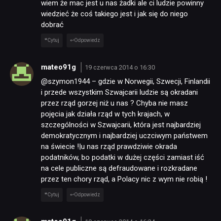
wiem że mac jest u nas żadki ale ci ludzie powinny
wiedzieć że coś takiego jest i jak się do niego
dobrać
Cytuj
Odpowiedz
mateo91g
19 czerwca 2014 o 16:30
@szymon1944 – gdzie w Norwegii, Szwecji, Finlandii
i przede wszystkim Szwajcarii ludzie są okradani
przez rząd gorzej niż u nas ? Chyba nie masz
pojęcia jak działa rząd w tych krajach, w
szczególności w Szwajcarii, która jest najbardziej
demokratycznym i najbardziej uczciwym państwem
na świecie !|u nas rząd prawdziwie okrada
podatników, bo podatki w dużej części zamiast iść
na cele publiczne są defraudowane i rozkradane
przez ten chory rząd, a Polacy nic z wym nie robią !
Cytuj
Odpowiedz