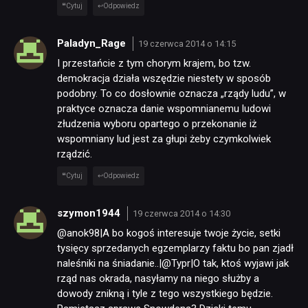
Cytuj
Odpowiedz
Paladyn_Rage
19 czerwca 2014 o 14:15
I przestańcie z tym chorym krajem, bo tzw.
demokracja działa wszędzie niestety w sposób
podobny. To co dosłownie oznacza „rządy ludu”, w
praktyce oznacza danie wspomnianemu ludowi
złudzenia wyboru opartego o przekonanie iż
wspomniany lud jest za głupi żeby czymkolwiek
rządzić.
Cytuj
Odpowiedz
szymon1944
19 czerwca 2014 o 14:30
@anok98|A bo kogoś interesuje twoje życie, setki
tysięcy sprzedanych egzemplarzy faktu bo pan zjadł
naleśniki na śniadanie..|@Typr|O tak, ktoś wyjawi jak
rząd nas okrada, nasyłamy na niego służby a
dowody znikną i tyle z tego wszystkiego będzie.