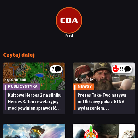
Fred
Czytaj dalej
7
33
3 godzin temu
20 godzin temu
PUBLICYSTYKA
NEWSY
Kultowe Heroes 2 na silniku
Prezes Take-Two nazywa
Heroes 3. Ten rewelacyjny
netfliksowy pokaz GTA 6
mod powinien sprawdzić
wydarzeniem
każdy fan
obowiązkowym. Nawet
nie wie, ilu Netflix
ma subskrybentów