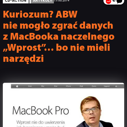
CD-ACTION
ARTYKUŁY
19.06.2014
47
Kuriozum? ABW
nie mogło zgrać danych
z MacBooka naczelnego
„Wprost”… bo nie mieli
narzędzi