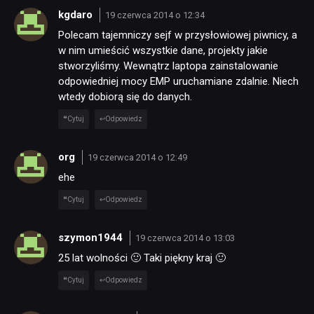
kgdaro
19 czerwca 2014 o 12:34
Polecam tajemniczy sejf w przysłowiowej piwnicy, a
w nim umieścić wszystkie dane, projekty jakie
stworzyliśmy. Wewnątrz laptopa zainstalowanie
odpowiedniej mocy EMP uruchamiane zdalnie. Niech
wtedy dobiorą się do danych.
Cytuj
Odpowiedz
org
19 czerwca 2014 o 12:49
ehe
Cytuj
Odpowiedz
szymon1944
19 czerwca 2014 o 13:03
25 lat wolności 🙂 Taki piękny kraj 🙂
Cytuj
Odpowiedz