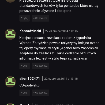
Przecież urządzenia Apple nie stosują
standardowych torxów tylko pentalobe które nie są
powszechnie używane i dostępne.
Cytuj
Odpowiedz
Konradzinski
22 czerwca 2014 o 01:02
Kolejne sensacje-rewelacje rodem z tygodnika
Wprost. Za tydzien pewnie uslyszymy kolejna czesc
tej opery mydlanej w stylu „Agenci ABW zapomnieli
adaptera do zasilacza”. Takie cedzenie bzdurnych
informacji tez jest w stylu tego szmatlawca.
Cytuj
Odpowiedz
alien102471
22 czerwca 2014 o 13:18
CD-pudelek.pl
Cytuj
Odpowiedz