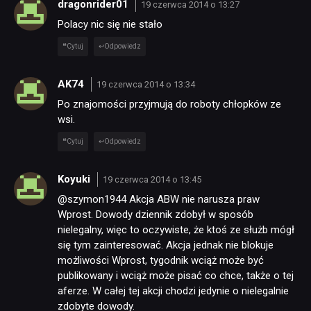
dragonrider01
19 czerwca 2014 o 13:27
Polacy nic się nie stało
Cytuj
Odpowiedz
AK74
19 czerwca 2014 o 13:34
Po znajomości przyjmują do roboty chłopków ze
wsi.
Cytuj
Odpowiedz
Koyuki
19 czerwca 2014 o 13:45
@szymon1944 Akcja ABW nie narusza praw
Wprost. Dowody dziennik zdobył w sposób
nielegalny, więc to oczywiste, że ktoś ze służb mógł
się tym zainteresować. Akcja jednak nie blokuje
możliwości Wprost, tygodnik wciąż może być
publikowany i wciąż może pisać co chce, także o tej
aferze. W całej tej akcji chodzi jedynie o nielegalnie
zdobyte dowody.