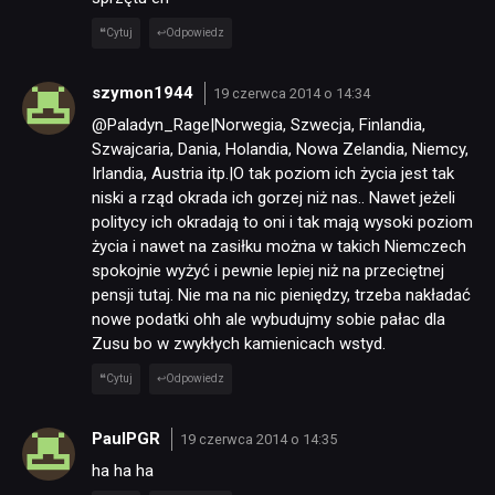
Cytuj
Odpowiedz
TECHNOLOGIE
szymon1944
19 czerwca 2014 o 14:34
@Paladyn_Rage|Norwegia, Szwecja, Finlandia,
DYSKUSJE
Szwajcaria, Dania, Holandia, Nowa Zelandia, Niemcy,
Irlandia, Austria itp.|O tak poziom ich życia jest tak
niski a rząd okrada ich gorzej niż nas.. Nawet jeżeli
JUŻ GRALIŚMY
politycy ich okradają to oni i tak mają wysoki poziom
życia i nawet na zasiłku można w takich Niemczech
spokojnie wyżyć i pewnie lepiej niż na przeciętnej
SKLEP
pensji tutaj. Nie ma na nic pieniędzy, trzeba nakładać
nowe podatki ohh ale wybudujmy sobie pałac dla
Zusu bo w zwykłych kamienicach wstyd.
Cytuj
Odpowiedz
PaulPGR
19 czerwca 2014 o 14:35
ha ha ha