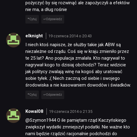
pożyczyć by się rozwinąć ale zapożyczyli a efektów
nie ma, a dług rośnie
Cytuj
Odpowiedz
elknight
19 czerwca 2014 o 20:43
I niech ktoś napisze, że służby takie jak ABW są
niezależne od rządu. Coś się w kraju zmieniło przez
te 25 lat? Ano populacja zmalała. Kto nagrywał to
nagrywał kogo to dzisiaj obchodzi? Teraz widzicie
jak politycy zwalają winę na kogoś aby uratować
sobie tyłek. ;( Niech zaczną od siebie i swojego
środowiska a nie kasowaniem dowodów i świadków.
Cytuj
Odpowiedz
Kowal08
19 czerwca 2014 o 21:35
@Szymon1944 O ile pamiętam rząd Kaczyńskiego
zwiększył wydatki zmniejszył podatki. Nie ważne kto
nami będzie rządzić racjonalnie podchodzi do