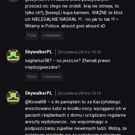
przecież nic złego nie zrobili.. kraj nie istnieje, to
tylko ch*j, [beeep] i kupa kamieni.. WAŻNE że ktoś
ich NIELEGALNIE NAGRAŁ !!!… no jak to tak !!! =
Witamy w Polsce, absurd goni absurd xD
Cytuj
Odpowiedz
SkywalkerPL
20 czerwca 2014 o 15:10
sagitarius587 – co jeszcze? Złamali prawo
międzygwiezdne?
Cytuj
Odpowiedz
SkywalkerPL
20 czerwca 2014 o 15:14
@Kowal08 – o ile pamiętam to za Kaczyńskiego
aresztowano ludzi w środku nocy, wyciągano ich w
gaciach i kajdankach z domu i urządzano regularne
areszty wydobywcze… nie wspominając o
podpuszczaniu zupełnie niewinnych ludzi. Widzę, że