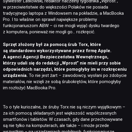
Sylwester Latkowski, redaktor naczelny tygodnika „Wprost”,
w przeciwieństwie do większości Polaków nie posiada
tradycyjnego laptopa z Windowsem na pokładzie, a MacBooka
Pro. I to właśnie on sprawił największe problemy
funkcjonariuszom ABW – ci nie mogli wyjąć dysku twardego
z komputera, ponieważ nie mogli go… rozkręcić.
Sprzęt złożony był za pomocą śrub Torx, które
są standardowo wykorzystywane przez firmę Apple.
A agenci Agencji Bezpieczeństwa Wewnętrznego,
którzy udali się do redakcji „Wprost” nie mieli przy sobie
odpowiednich narzędzi, które pomogłyby im w rozkręceniu
urządzenia.
To nie jest żart – zawodowcy, wysłani po zdobycie
materiałów, nie wzięli ze sobą śrubokrętów, które pomogłyby
im rozłożyć MacBooka Pro.
To o tyle kuriozalne, że śruby Torx nie są niczym wyjątkowym –
za ich pomocą składanych jest większość współczesnych
smartfonów i tabletów. W czasach, gdy dane przechowywane
są nie tylko na komputerach, ale także – i może przede
wszystkim – na urządzeniach mobilnych, funkcjonariusze