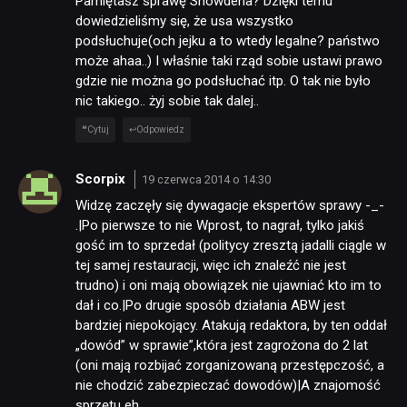
Pamiętasz sprawę Snowdena? Dzięki temu
dowiedzieliśmy się, że usa wszystko
podsłuchuje(och jejku a to wtedy legalne? państwo
może ahaa..) I właśnie taki rząd sobie ustawi prawo
gdzie nie można go podsłuchać itp. O tak nie było
nic takiego.. żyj sobie tak dalej..
Cytuj
Odpowiedz
NEWSY
Scorpix
19 czerwca 2014 o 14:30
Widzę zaczęły się dywagacje ekspertów sprawy -_-
.|Po pierwsze to nie Wprost, to nagrał, tylko jakiś
RECENZJE
gość im to sprzedał (politycy zresztą jadalli ciągle w
tej samej restauracji, więc ich znaleźć nie jest
trudno) i oni mają obowiązek nie ujawniać kto im to
PUBLICYSTYKA
dał i co.|Po drugie sposób działania ABW jest
bardziej niepokojący. Atakują redaktora, by ten oddał
KULTURA
„dowód” w sprawie”,która jest zagrożona do 2 lat
(oni mają rozbijać zorganizowaną przestępczość, a
nie chodzić zabezpieczać dowodów)|A znajomość
RETRO
sprzętu eh