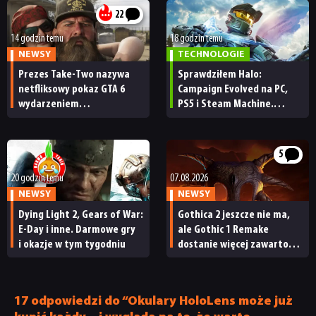
22
14 godzin temu
18 godzin temu
NEWSY
TECHNOLOGIE
Prezes Take-Two nazywa
Sprawdziłem Halo:
netfliksowy pokaz GTA 6
Campaign Evolved na PC,
wydarzeniem
PS5 i Steam Machine.
obowiązkowym. Nawet
Wygląda świetnie,
nie wie, ilu Netflix
ale ma parę problemów
ma subskrybentów
[RECENZJA TECHNICZNA]
5
20 godzin temu
07.08.2026
NEWSY
NEWSY
Dying Light 2, Gears of War:
Gothica 2 jeszcze nie ma,
E-Day i inne. Darmowe gry
ale Gothic 1 Remake
i okazje w tym tygodniu
dostanie więcej zawartości.
NEWSY
Twórcy zapowiadają
nadchodzące zmiany
RECENZJE
17 odpowiedzi do “Okulary HoloLens może już