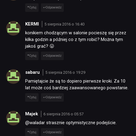
Cytuj
Odpowiedz
KERMI
5 sierpnia 2016 o 16:40
konikiem chodzącym w salonie pocieszę się przez
kilka godzin a później co z tym robić? Można tym
jakoś grać? 😛
Cytuj
Odpowiedz
sabaru
5 sierpnia 2016 o 19:29
Pamiętajcie że są to dopiero pierwsze kroki. Za 10
lat może coś bardziej zaawansowanego powstanie.
Cytuj
Odpowiedz
Majek
6 sierpnia 2016 o 05:57
@waladar strasznie optymistyczne podejście.
Cytuj
Odpowiedz