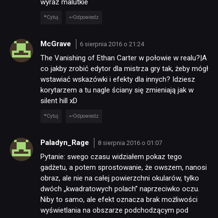
wyraz malutkie
Cytuj
Odpowiedz
McGrave
6 sierpnia 2016 o 21:24
The Vanishing of Ethan Carter w połowie w realu?|A
co jakby zrobić edytor dla mistrza gry tak, żeby mógł
wstawiać wskazówki i efekty dla innych? Idziesz
korytarzem a tu nagle ściany się zmieniają jak w
silent hill xD
Cytuj
Odpowiedz
Paladyn_Rage
8 sierpnia 2016 o 01:07
Pytanie: swego czasu widziałem pokaz tego
gadżetu, a potem sprostowanie, że owszem, nanosi
obraz, ale nie na całej powierzchni okularów, tylko
dwóch „kwadratowych polach” naprzeciwko oczu.
Niby to samo, ale efekt oznacza brak możliwości
wyświetlania na obszarze podchodzącym pod