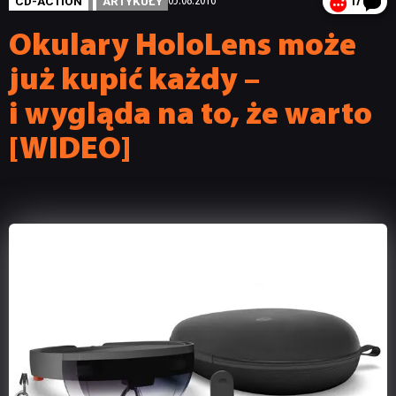
CD-ACTION
ARTYKUŁY
05.08.2016
17
Okulary HoloLens może
już kupić każdy –
i wygląda na to, że warto
[WIDEO]