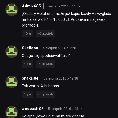
Admix665
5 sierpnia 2016 o 11:59
„Okulary HoloLens może już kupić każdy – i wygląda
na to, że warto” – 15 000 zł. Poczekam na jakieś
promocje.
Cytuj
Odpowiedz
Skelldon
5 sierpnia 2016 o 12:01
Czego się spodsiewaliście?
Cytuj
Odpowiedz
shakal84
5 sierpnia 2016 o 12:38
Tak warto :X buhahah
Cytuj
Odpowiedz
woocash87
5 sierpnia 2016 o 13:14
Kolejna „rewolucja” na miarę kinecta.