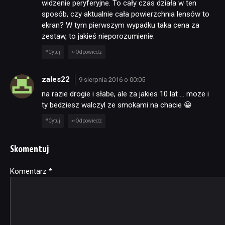
widzenie peryferyjne. To cały czas działa w ten
sposób, czy aktualnie cała powierzchnia lensów to
ekran? W tym pierwszym wypadku taka cena za
zestaw, to jakieś nieporozumienie.
Cytuj
Odpowiedz
zales22
9 sierpnia 2016 o 00:05
na razie drogie i słabe, ale za jakies 10 lat … moze i
ty bedziesz walczyl ze smokami na chacie 😀
Cytuj
Odpowiedz
Skomentuj
Komentarz
Alternative:
*