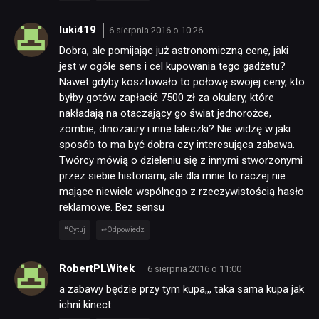
luki419
6 sierpnia 2016 o 10:26
Dobra, ale pomijając już astronomiczną cenę, jaki
jest w ogóle sens i cel kupowania tego gadżetu?
Nawet gdyby kosztowało to połowę swojej ceny, kto
byłby gotów zapłacić 7500 zł za okulary, które
nakładają na otaczający go świat jednorożce,
zombie, dinozaury i inne laleczki? Nie widzę w jaki
sposób to ma być dobra czy interesująca zabawa.
Twórcy mówią o dzieleniu się z innymi stworzonymi
przez siebie historiami, ale dla mnie to raczej nie
mające niewiele wspólnego z rzeczywistością hasło
reklamowe. Bez sensu
Cytuj
Odpowiedz
RobertPLWitek
6 sierpnia 2016 o 11:00
a zabawy będzie przy tym kupa,,, taka sama kupa jak
ichni kinect