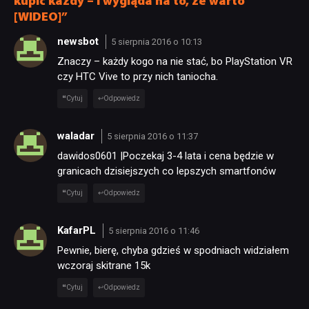
kupić każdy – i wygląda na to, że warto
[WIDEO]”
PUBLICYSTYKA
newsbot
5 sierpnia 2016 o 10:13
Znaczy – każdy kogo na nie stać, bo PlayStation VR
KULTURA
czy HTC Vive to przy nich taniocha.
Cytuj
Odpowiedz
RETRO
waladar
5 sierpnia 2016 o 11:37
TECHNOLOGIE
dawidos0601 |Poczekaj 3-4 lata i cena będzie w
granicach dzisiejszych co lepszych smartfonów
Cytuj
Odpowiedz
DYSKUSJE
KafarPL
5 sierpnia 2016 o 11:46
JUŻ GRALIŚMY
Pewnie, bierę, chyba gdzieś w spodniach widziałem
wczoraj skitrane 15k
SKLEP
Cytuj
Odpowiedz