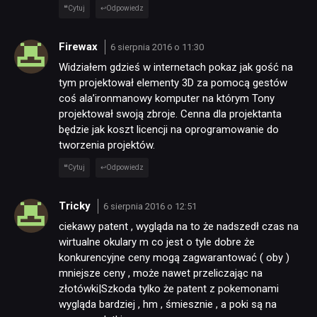
Cytuj
Odpowiedz
Firewax
6 sierpnia 2016 o 11:30
Widziałem gdzieś w internetach pokaz jak gość na
tym projektował elementy 3D za pomocą gestów
coś ala’ironmanowy komputer na którym Tony
projektował swoją zbroje. Cenna dla projektanta
będzie jak koszt licencji na oprogramowanie do
tworzenia projektów.
Cytuj
Odpowiedz
Tricky
6 sierpnia 2016 o 12:51
ciekawy patent , wygląda na to że nadszedł czas na
wirtualne okulary m co jest o tyle dobre że
konkurencyjne ceny mogą zagwarantować ( oby )
mniejsze ceny , może nawet przeliczając na
złotówki|Szkoda tylko że patent z pokemonami
wygląda bardziej , hm , śmiesznie , a poki są na