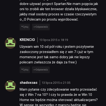
dobre używać project Spartan.Nie mam pojęcia jak
oni to zrobili ale ten browser działa błyskawicznie,
jakby miał osobny proces w czasie rzeczywistym
o_O Polecam po prostu wypróbować.
Cytuj
Odpowiedz
KRENCIO
13 lipca 2015 o 18:19
Używam win 10 od pół roku i jestem pozytywnie
zaskoczony przesiadłem się z win 7 i już w tym
momencie jest tak samo dobry jak nie lepszy
polecam zwłaszcza że daja za free:)
Cytuj
Odpowiedz
shadoxsas
13 lipca 2015 o 21:05
Mam pytanie czy zdecydowanie warto przesiadać
się z Win 7 na 10? I czy to prawda że w Win 10
Home nie będzie można sterować aktualizacjami?
W sensie że wszystko z marszu będzie się