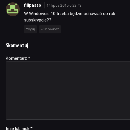
filipasso
14 lipca 2015 o 23:43
W Windowsie 10 trzeba będzie odnawiać co rok
subskrypcje??
Cytuj
Odpowiedz
Skomentuj
Komentarz
Alternative:
*
Imię lub nick
*