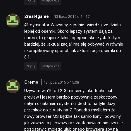
Cytuj
Odpowiedz
2real4game
13 lipca 2015 o 14:17
@toyminator|Wszyscy zgodnie twierdzą, że działa
lepiej od ósemki. Skoro lepszy system dają za
darmo, to głupio z takiej opcji nie skorzystać. Tym
bardziej, że „aktualizacja” ma się odbywać w równie
skomplikowany sposób jak aktualizacja ósemki do
8.1.
Cytuj
Odpowiedz
Cremo
13 lipca 2015 o 15:08
Używam win10 od 2-3 miesięcy jako technical
preview i jestem bardzo pozytywnie zaskoczony
całym działaniem systemu. Jest to na tyle duży
przeskok co z Visty na 7. Ponadto myślałem że
nowy browser MS będzie tak samo lipny i powolny
jak zawsze a pierwszy raz zastanawiam się czy nie
pozostawić mojego ulubionego browsera aby na