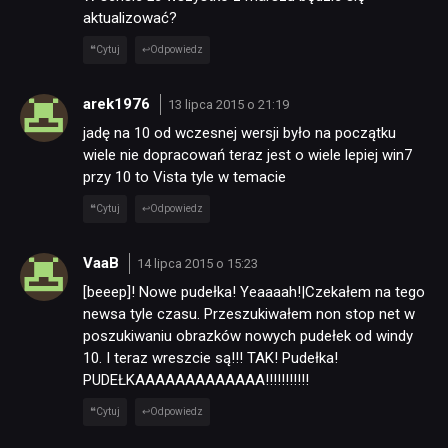
aktualizować?
Cytuj
Odpowiedz
arek1976
13 lipca 2015 o 21:19
jadę na 10 od wczesnej wersji było na początku
wiele nie dopracowań teraz jest o wiele lepiej win7
przy 10 to Vista tyle w temacie
Cytuj
Odpowiedz
VaaB
14 lipca 2015 o 15:23
[beeep]! Nowe pudełka! Yeaaaah!|Czekałem na tego
newsa tyle czasu. Przeszukiwałem non stop net w
poszukiwaniu obrazków nowych pudełek od windy
10. I teraz wreszcie są!!! TAK! Pudełka!
PUDEŁKAAAAAAAAAAAAA!!!!!!!!!!!
Cytuj
Odpowiedz