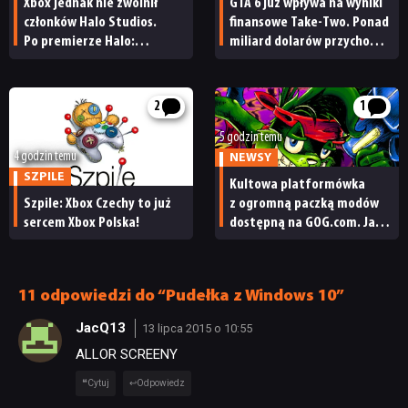
Xbox jednak nie zwolnił
GTA 6 już wpływa na wyniki
członków Halo Studios.
finansowe Take-Two. Ponad
Po premierze Halo:
miliard dolarów przychodu
Campaign Evolved z pracą
i reakcja giełdy
NEWSY
pożegnały się inne osoby
2
1
RECENZJE
5 godzin temu
4 godzin temu
NEWSY
SZPILE
Kultowa platformówka
PUBLICYSTYKA
Szpile: Xbox Czechy to już
z ogromną paczką modów
sercem Xbox Polska!
dostępną na GOG.com. Jazz
Jackrabbit 2 Plus
KULTURA
pobierzecie jednym
kliknięciem
11 odpowiedzi do “Pudełka z Windows 10”
RETRO
JacQ13
13 lipca 2015 o 10:55
ALLOR SCREENY
TECHNOLOGIE
Cytuj
Odpowiedz