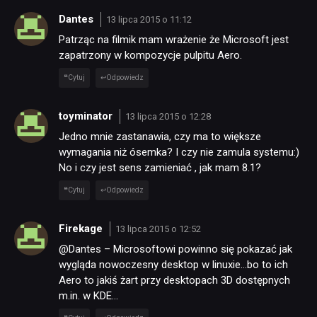
DYSKUSJE
Dantes
13 lipca 2015 o 11:12
Patrząc na filmik mam wrażenie że Microsoft jest
zapatrzony w kompozycje pulpitu Aero.
JUŻ GRALIŚMY
Cytuj
Odpowiedz
SKLEP
toyminator
13 lipca 2015 o 12:28
Jedno mnie zastanawia, czy ma to większe
wymagania niż ósemka? I czy nie zamula systemu:)
No i czy jest sens zamieniać , jak mam 8.1?
Cytuj
Odpowiedz
Firekage
13 lipca 2015 o 12:52
@Dantes – Microsoftowi powinno się pokazać jak
wygląda nowoczesny desktop w linuxie…bo to ich
Aero to jakiś żart przy desktopach 3D dostępnych
m.in. w KDE…