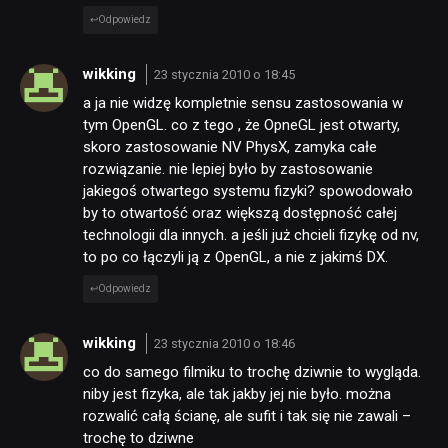
Odpowiedz
wikking
23 stycznia 2010 o 18:45
a ja nie widzę kompletnie sensu zastosowania w
tym OpenGL. co z tego , że OpneGL jest otwarty,
skoro zastosowanie NV PhysX, zamyka całe
rozwiązanie. nie lepiej było by zastosowanie
jakiegoś otwartego systemu fizyki? spowodowało
by to otwartość oraz większą dostępność całej
technologii dla innych. a jeśli już chcieli fizykę od nv,
to po co łączyli ją z OpenGL, a nie z jakimś DX.
Odpowiedz
wikking
23 stycznia 2010 o 18:46
co do samego filmiku to trochę dziwnie to wygląda.
niby jest fizyka, ale tak jakby jej nie było. można
rozwalić całą ścianę, ale sufit i tak się nie zawali –
trochę to dziwne