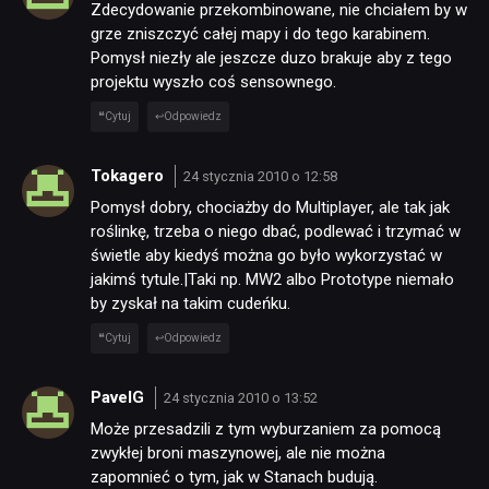
Zdecydowanie przekombinowane, nie chciałem by w
grze zniszczyć całej mapy i do tego karabinem.
Pomysł niezły ale jeszcze duzo brakuje aby z tego
projektu wyszło coś sensownego.
Cytuj
Odpowiedz
Tokagero
24 stycznia 2010 o 12:58
Pomysł dobry, chociażby do Multiplayer, ale tak jak
roślinkę, trzeba o niego dbać, podlewać i trzymać w
świetle aby kiedyś można go było wykorzystać w
jakimś tytule.|Taki np. MW2 albo Prototype niemało
by zyskał na takim cudeńku.
Cytuj
Odpowiedz
PavelG
24 stycznia 2010 o 13:52
Może przesadzili z tym wyburzaniem za pomocą
zwykłej broni maszynowej, ale nie można
zapomnieć o tym, jak w Stanach budują.