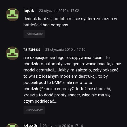
lajcik
23 stycznia 2010 o 17:02
Jednak bardziej podoba mi sie system ziszczen w
battlefield bad company
Odpowiedz
fartuess
23 stycznia 2010 o 17:10
nie czepiajcie się tego rozsypywania ścian… tu
chodziło o automatyczne generowanie miasta, a nie
model destrukcji… Jakby im zależało, żeby pokazać
to wraz z idealnym modelem destrukcji, to by
podpieli pod to DMM’a, ale nie o to tu
chodziło@koniec imprezyO to też nie chodziło,
zresztą to dość prosty shader, więc nie ma się
czym podniecać…
Odpowiedz
k4cz0r
23 stycznia 2010 o 17:16