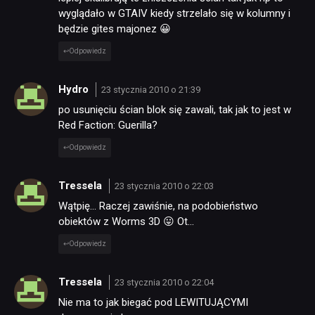
wyglądało w GTAIV kiedy strzelało się w kolumny i
będzie gites majonez 😀
Odpowiedz
Hydro
23 stycznia 2010 o 21:39
po usunięciu ścian blok się zawali, tak jak to jest w
Red Faction: Guerilla?
Odpowiedz
Tressela
23 stycznia 2010 o 22:03
Wątpię… Raczej zawiśnie, na podobieństwo
obiektów z Worms 3D 😛 Ot…
Odpowiedz
Tressela
23 stycznia 2010 o 22:04
Nie ma to jak biegać pod LEWITUJĄCYMI