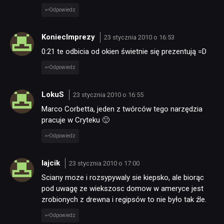
Odpowiedz
KoniecImprezy
23 stycznia 2010 o 16:53
0:21 te odbicia od okien świetnie się prezentują =D
Odpowiedz
LokuS
23 stycznia 2010 o 16:55
Marco Corbetta, jeden z twórców tego narzędzia
pracuje w Cryteku 🙂
Odpowiedz
lajcik
23 stycznia 2010 o 17:00
Sciany moze i rozsypywaly sie kiepsko, ale biorąc
pod uwagę ze wiekszosc domow w ameryce jest
zrobionych z drewna i regipsów to nie było tak źle.
Odpowiedz