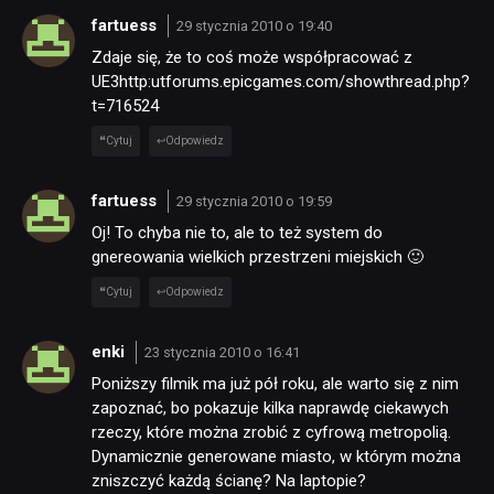
fartuess
29 stycznia 2010 o 19:40
Zdaje się, że to coś może współpracować z
TECHNOLOGIE
UE3http:utforums.epicgames.com/showthread.php?
t=716524
DYSKUSJE
Cytuj
Odpowiedz
fartuess
29 stycznia 2010 o 19:59
JUŻ GRALIŚMY
Oj! To chyba nie to, ale to też system do
gnereowania wielkich przestrzeni miejskich 🙂
SKLEP
Cytuj
Odpowiedz
enki
23 stycznia 2010 o 16:41
Poniższy filmik ma już pół roku, ale warto się z nim
zapoznać, bo pokazuje kilka naprawdę ciekawych
rzeczy, które można zrobić z cyfrową metropolią.
Dynamicznie generowane miasto, w którym można
zniszczyć każdą ścianę? Na laptopie?