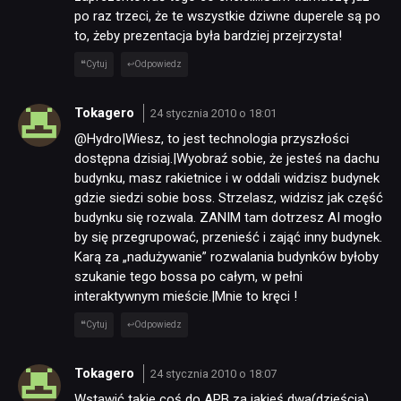
po raz trzeci, że te wszystkie dziwne duperele są po
to, żeby prezentacja była bardziej przejrzysta!
Cytuj
Odpowiedz
Tokagero
24 stycznia 2010 o 18:01
@Hydro|Wiesz, to jest technologia przyszłości
dostępna dzisiaj.|Wyobraź sobie, że jesteś na dachu
budynku, masz rakietnice i w oddali widzisz budynek
gdzie siedzi sobie boss. Strzelasz, widzisz jak część
budynku się rozwala. ZANIM tam dotrzesz AI mogło
by się przegrupować, przenieść i zająć inny budynek.
Karą za „nadużywanie” rozwalania budynków byłoby
szukanie tego bossa po całym, w pełni
interaktywnym mieście.|Mnie to kręci !
Cytuj
Odpowiedz
Tokagero
24 stycznia 2010 o 18:07
Wstawić takie coś do APB za jakieś dwa(dzieścia)