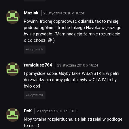
Maziak
23 stycznia 2010 o 18:24
Powinni trochę dopracować odłamki, tak to mi się
podoba ogólnie. I trochę takiego Havoka większego
by się przydało. (Mam nadzieję że mnie rozumiecie
o co chodzi 😀 )
Odpowiedz
remigiusz764
23 stycznia 2010 o 18:24
I pomyślcie sobie. Gdyby takie WSZYSTKIE w pełni
do zwiedzania domy jak tutaj były w GTA IV to by
było coś!
Odpowiedz
DsK
23 stycznia 2010 o 18:33
Niby totalna rozpierducha, ale jak strzelał w podłoge
to nic ;D