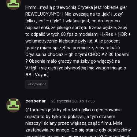
Hmm….myślą przewodnią Cryteka jest robienie gier
REWOLUCYJNYCH. Nie zważają na to „jak” i „czy”
tylko „jest – i tyle”. I właśnie jest, co do tego co
napisał enki, że jakiego sprzętu trzeba będzie, żeby
to odpalić w tych 60 fps z modelami Hi-Res + HDR +
wolumetrycznie-kłebiaste pyły itd. A ile procent
graczy miało sprzęt na premierze, żeby odpalić
Crysisa na chociaż High z tymi CHOCIAŻ 30 fpsami
? Obecnie mało graczy ma żeby go włączyć na
V.High i się cieszyć płynnością [nie wspominając o
AA i Vsync].
Odpowiedz
cespenar
23 stycznia 2010 o 17:55
@fartuess jeśli by chodziło tylko o generowanie
miasta to by tylko to pokazali, a tym czasem
niszczyli ściany przez większą część filmu. Mnie
zastanawia co innego. Co się stanie gdy odstrzelimy
wszystkie ściany na jednym poziomie? Czy budynek