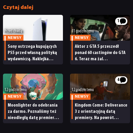
Czytaj dalej
1
Przed chwilą
11 godzin temu
NEWSY
NEWSY
Sony ostrzega kupujących
Aktor z GTA 5 przeszedł
PS5 przed własną polityką
ponad 60 castingów do GTA
wydawniczą. Naklejka
6. Teraz ma żal
na pudełku kończy dyskusję
do Rockstara
4
12 godzin temu
12 godzin temu
NEWSY
NEWSY
Moonlighter do odebrania
Kingdom Come: Deliverance
za darmo. Poznaliśmy też
3 z orientacyjną datą
nieodległą datę premiery
premiery. Na powrót
Moonlightera 2
do średniowiecznych Czech
nie będziemy czekać zbyt