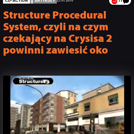
CD-ACTION
ARTYKUŁY
23.01.2010
71
Structure Procedural
System, czyli na czym
czekający na Crysisa 2
powinni zawiesić oko