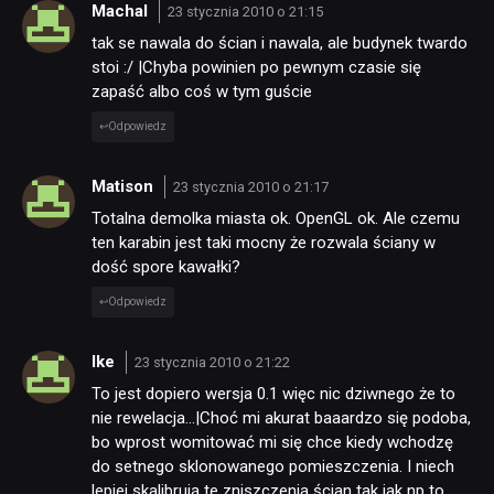
Machal
23 stycznia 2010 o 21:15
tak se nawala do ścian i nawala, ale budynek twardo
stoi :/ |Chyba powinien po pewnym czasie się
zapaść albo coś w tym guście
Odpowiedz
Matison
23 stycznia 2010 o 21:17
Totalna demolka miasta ok. OpenGL ok. Ale czemu
ten karabin jest taki mocny że rozwala ściany w
dość spore kawałki?
Odpowiedz
Ike
23 stycznia 2010 o 21:22
To jest dopiero wersja 0.1 więc nic dziwnego że to
nie rewelacja…|Choć mi akurat baaardzo się podoba,
bo wprost womitować mi się chce kiedy wchodzę
do setnego sklonowanego pomieszczenia. I niech
lepiej skalibrują te zniszczenia ścian tak jak np to