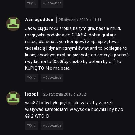
Cytuj
Odpowiedz
Asmageddon
25 stycznia 2010 o 11:11
Jak w ciągu roku zrobią na tym grę, będzie multi,
rozgrywka podobna do GTA:SA, dobra grafa(z
niższą dla słabszych kompów) z np. sprzętową
tesselacją i dynamicznymi światłami to pobiegnę to
kupić, choćbym miał na piechotę do ameryki pognać
NEWSY
i wydać na to $500(oj, ciężko by potem było…) to
KUPIĘ TO. Nie ma bata…
RECENZJE
Cytuj
Odpowiedz
lexopl
25 stycznia 2010 o 20:32
PUBLICYSTYKA
wuu87 to by było piękne ale zaraz by zaczęli
wlatywać samolotami w wysokie budynki i by bylo
KULTURA
😀 2 WTC ;D
Cytuj
Odpowiedz
RETRO