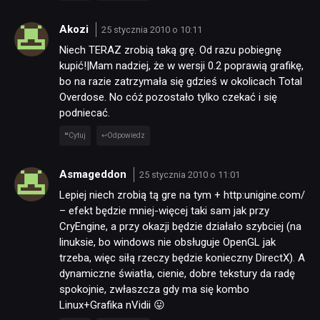
Akozi
25 stycznia 2010 o 10:11
Niech TERAZ zrobią taką grę. Od razu pobiegnę
kupić!|Mam nadziej, że w wersji 0.2 poprawią grafikę,
bo na razie zatrzymała się gdzieś w okolicach Total
Overdose. No cóż pozostało tylko czekać i się
podniecać.
Cytuj
Odpowiedz
Asmageddon
25 stycznia 2010 o 11:01
Lepiej niech zrobią tą gre na tym + http:unigine.com/
– efekt będzie mniej-więcej taki sam jak przy
CryEngine, a przy okazji będzie działało szybciej (na
linuksie, bo windows nie obsługuje OpenGL jak
trzeba, więc siłą rzeczy będzie konieczny DirectX). A
dynamiczne światła, cienie, dobre tekstury da radę
spokojnie, zwłaszcza gdy ma się kombo
Linux+Grafika nVidii 😛