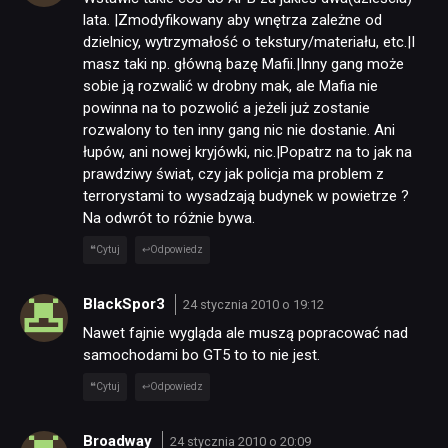
lata. |Zmodyfikowany aby wnętrza zależne od
dzielnicy, wytrzymałość o tekstury/materiału, etc.|I
masz taki np. główną bazę Mafii.|Inny gang może
sobie ją rozwalić w drobny mak, ale Mafia nie
powinna na to pozwolić a jeżeli już zostanie
rozwalony to ten inny gang nic nie dostanie. Ani
łupów, ani nowej kryjówki, nic.|Popatrz na to jak na
prawdziwy świat, czy jak policja ma problem z
terrorystami to wysadzają budynek w powietrze ?
Na odwrót to różnie bywa.
Cytuj
Odpowiedz
BlackSpor3
24 stycznia 2010 o 19:12
Nawet fajnie wygląda ale muszą popracować nad
samochodami bo GT5 to to nie jest.
Cytuj
Odpowiedz
Broadway
24 stycznia 2010 o 20:09