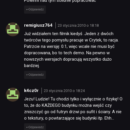
Powinni nad tym solidnie popracowac
Odpowiedz
remigiusz764
23 stycznia 2010 o 18:18
Już widziałem ten filmik kiedyś .Jeden z dwóch
twórców tego pomysłu pracuje w Crytek, to racja.
Patrzcie na wersję: 0.1, więc wcale nie musi być
dopracowana, bo to tech demo. Na pewno w
nowszych wersjach dopracują wszystko dużo
bardziej.
Odpowiedz
k4cz0r
23 stycznia 2010 o 18:24
Jezu! Ludzie! Tu chodzi tylko i wyłącznie o fizykę! O
to, że do KAŻDEGO budynku można wejść czy
zniszczyć go od futryn drzwi po sufit i ściany. A nie
o tekstury, o powtarzające się budynki itp. Ehh…
Odpowiedz