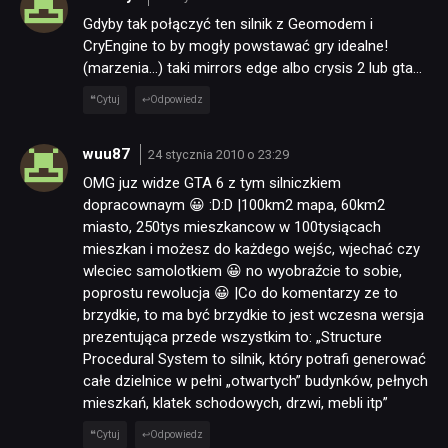
Gdyby tak połączyć ten silnik z Geomodem i
CryEngine to by mogły powstawać gry idealne!
(marzenia…) taki mirrors edge albo crysis 2 lub gta…
Cytuj
Odpowiedz
wuu87
24 stycznia 2010 o 23:29
OMG juz widze GTA 6 z tym silniczkiem
dopracownaym 😀 :D:D |100km2 mapa, 60km2
miasto, 250tys mieszkancow w 100tysiącach
mieszkan i możesz do każdego wejśc, wjechać czy
wleciec samolotkiem 😀 no wyobraźcie to sobie,
poprostu rewolucja 😀 |Co do komentarzy ze to
brzydkie, to ma być brzydkie to jest wczesna wersja
prezentująca przede wszystkim to: „Structure
Procedural System to silnik, który potrafi generować
całe dzielnice w pełni „otwartych” budynków, pełnych
mieszkań, klatek schodowych, drzwi, mebli itp”
Cytuj
Odpowiedz