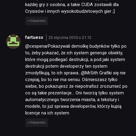
każdej gry z osobna, a takie CUDA zostawili dla
Crysisów i innych wysokobudżetowych gier ;]
Odpowiedz
fartuess
23 stycznia 2010 o 21:12
@cespenarPokazywali demolkę budynków tylko po
to, żeby pokazać, że ich system generuje obiekty,
które mogą podlegać destrukcji, a pod jaki system
destrukcji potem developerzy ten system
zmodyfikują, to ich sprawa…@MrSith Grafiki się nie
czepiaj, bo to nie ma sensu. Ośmieszasz tylko
siebie, bo pokazujesz że niepotrafisz zrozumieć po
co są takie prezentacje… Oni tworzą tylko system
automatycznego tworzenia miasta, a tekstury i
modele, to już sprawa developerów, którzy kupią
licencje na ich system
Odpowiedz