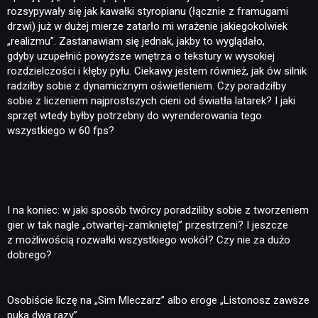
rozsypywały się jak kawałki styropianu (łącznie z framugami
drzwi) już w dużej mierze zatarło mi wrażenie jakiegokolwiek
„realizmu”. Zastanawiam się jednak, jakby to wyglądało,
gdyby uzupełnić powyższe wnętrza o tekstury w wysokiej
rozdzielczości i kłęby pyłu. Ciekawy jestem również, jak ów silnik
radziłby sobie z dynamicznym oświetleniem. Czy poradziłby
sobie z liczeniem najprostszych cieni od światła latarek? I jaki
sprzęt wtedy byłby potrzebny do wyrenderowania tego
wszystkiego w 60 fps?
I na koniec: w jaki sposób twórcy poradziliby sobie z tworzeniem
gier w tak nagle „otwartej-zamkniętej” przestrzeni? I jeszcze
z możliwością rozwałki wszystkiego wokół? Czy nie za dużo
dobrego?
Osobiście liczę na „Sim Mleczarz” albo eroge „Listonosz zawsze
puka dwa razy”…