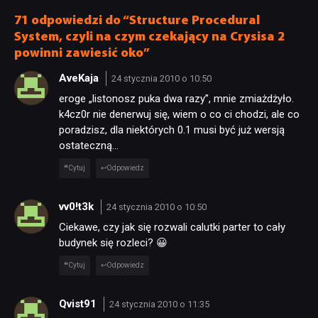
długo
71 odpowiedzi do “Structure Procedural
System, czyli na czym czekający na Crysisa 2
powinni zawiesić oko”
AveKaja
24 stycznia 2010 o 10:50
eroge „listonosz puka dwa razy”, mnie zmiażdżyło.
k4cz0r nie denerwuj się, wiem o co ci chodzi, ale co
poradzisz, dla niektórych 0.1 musi być już wersją
ostateczną…
Cytuj
Odpowiedz
vv0!t3k
24 stycznia 2010 o 10:50
Ciekawe, czy jak się rozwali calutki parter to cały
budynek się rozleci? 😀
Cytuj
Odpowiedz
Qvist91
24 stycznia 2010 o 11:35