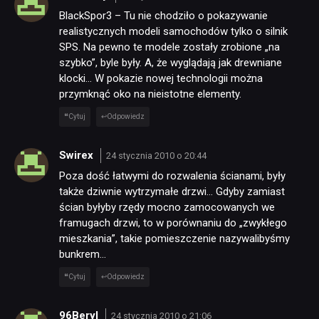
BlackSpor3 – Tu nie chodziło o pokazywanie
realistycznych modeli samochodów tylko o silnik
SPS. Na pewno te modele zostały zrobione „na
szybko”, byle były. A, że wyglądają jak drewniane
klocki… W pokazie nowej technologii można
przymknąć oko na nieistotne elementy.
Cytuj
Odpowiedz
Swirex
24 stycznia 2010 o 20:44
Poza dość łatwymi do rozwalenia ścianami, były
także dziwnie wytrzymałe drzwi… Gdyby zamiast
ścian byłyby rzędy mocno zamocowanych we
framugach drzwi, to w porównaniu do „zwykłego
mieszkania”, takie pomieszczenie nazywalibyśmy
bunkrem…
Cytuj
Odpowiedz
96Beryl
24 stycznia 2010 o 21:06