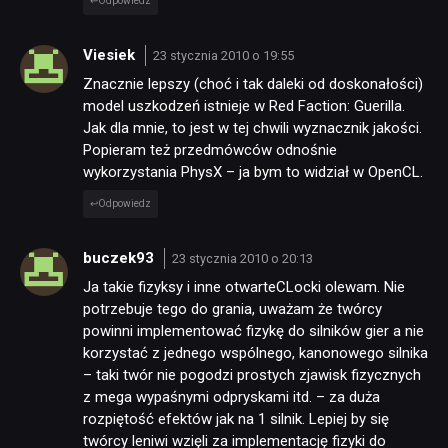
Odpowiedz
Viesiek
23 stycznia 2010 o 19:55
Znacznie lepszy (choć i tak daleki od doskonałości)
model uszkodzeń istnieje w Red Faction: Guerilla.
Jak dla mnie, to jest w tej chwili wyznacznik jakości.
Popieram też przedmówców odnośnie
wykorzystania PhysX – ja bym to widział w OpenCL.
Odpowiedz
buczek93
23 stycznia 2010 o 20:13
Ja takie fizyksy i inne otwarteCLocki olewam. Nie
potrzebuje tego do grania, uważam że twórcy
powinni implementować fizykę do silników gier a nie
korzystać z jednego wspólnego, kanonowego silnika
– taki twór nie pogodzi prostych zjawisk fizycznych
z mega wypaśnymi odpryskami itd. – za duża
rozpiętość efektów jak na 1 silnik. Lepiej by się
twórcy leniwi wzięli za implementację fizyki do