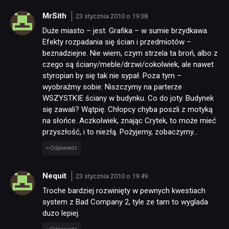
MrSith
23 stycznia 2010 o 19:38
Duże miasto – jest. Grafika – w sumie brzydkawa.
Efekty rozpadania się ścian i przedmiotów –
beznadziejne. Nie wiem, czym strzela ta broń, albo z
czego są ściany/meble/drzwi/cokolwiek, ale nawet
styropian by się tak nie sypał. Poza tym –
wyobraźmy sobie: Niszczymy na parterze
WSZYSTKIE ściany w budynku. Co do joty. Budynek
się zawali? Wątpię. Chłopcy chyba poszli z motyką
na słońce. Aczkolwiek, znając Crytek, to może mieć
przyszłość, i to niezłą. Pożyjemy, zobaczymy…
Odpowiedz
Nequit
23 stycznia 2010 o 19:49
Troche bardziej rozwinięty w pewnych kwestiach
system z Bad Company 2, tyle ze tam to wyglada
duzo lepiej.