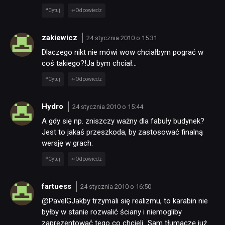
Cytuj
Odpowiedz
zakiewicz
24 stycznia 2010 o 15:31
Dlaczego nikt nie mówi wow chciałbym pograć w
coś takiego?!Ja bym chciał…
Cytuj
Odpowiedz
Hydro
24 stycznia 2010 o 15:44
A gdy się np. zniszczy ważny dla fabuły budynek?
Jest to jakaś przeszkoda, by zastosować finalną
wersję w grach.
Cytuj
Odpowiedz
fartuess
24 stycznia 2010 o 16:50
@PavelGJakby trzymali się realizmu, to karabin nie
byłby w stanie rozwalić ściany i niemogliby
zaprezentować tego co chcieli…Sam tłumaczę już