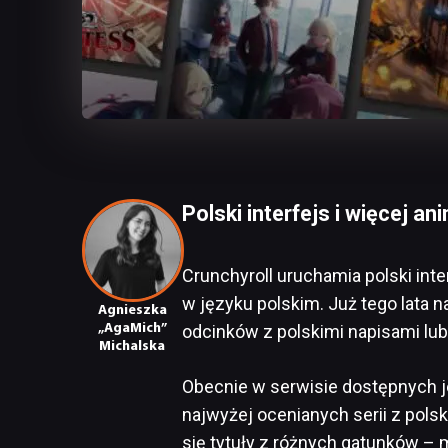
Polski interfejs i więcej a
Crunchyroll uruchamia polski inte
w języku polskim. Już tego lata 
Agnieszka
„AgaMich”
odcinków z polskimi napisami lub
Michalska
Obecnie w serwisie dostępnych je
najwyżej ocenianych serii z pols
się tytuły z różnych gatunków – m