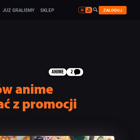

ZALOGUJ
JUŻ GRALIŚMY
SKLEP

ANIME
2
nów anime
ać z promocji