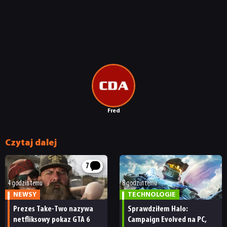
Fred
Czytaj dalej
7
4 godzin temu
8 godzin temu
NEWSY
TECHNOLOGIE
Prezes Take-Two nazywa
Sprawdziłem Halo:
netfliksowy pokaz GTA 6
Campaign Evolved na PC,