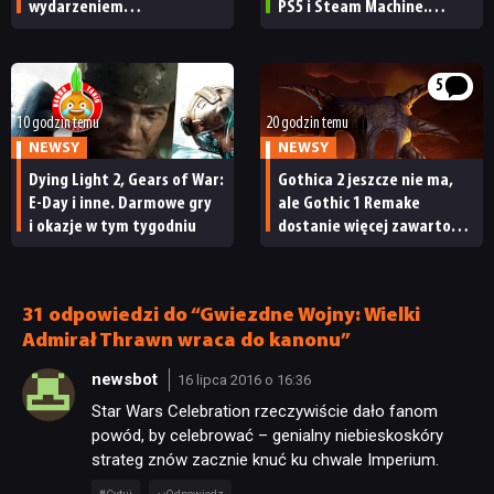
wydarzeniem
PS5 i Steam Machine.
obowiązkowym. Nawet
Wygląda świetnie,
nie wie, ilu Netflix
ale ma parę problemów
ma subskrybentów
[RECENZJA TECHNICZNA]
5
10 godzin temu
20 godzin temu
NEWSY
NEWSY
Dying Light 2, Gears of War:
Gothica 2 jeszcze nie ma,
E-Day i inne. Darmowe gry
ale Gothic 1 Remake
i okazje w tym tygodniu
dostanie więcej zawartości.
Twórcy zapowiadają
nadchodzące zmiany
31 odpowiedzi do “Gwiezdne Wojny: Wielki
Admirał Thrawn wraca do kanonu”
newsbot
16 lipca 2016 o 16:36
Star Wars Celebration rzeczywiście dało fanom
powód, by celebrować – genialny niebieskoskóry
strateg znów zacznie knuć ku chwale Imperium.