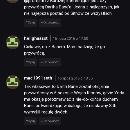
@promant12 Bardziej interesujące jest, czy
przywrócą Dartha Bane’a. Jedna z najlepszych, jak
nie najlepsza postać od Sithów ze wszystkich.
Cytuj
Odpowiedz
hellghaasst
16 lipca 2016 o 17:50
Ciekawe, co z Banem. Mam nadzieję że go
przywrócą.
Cytuj
Odpowiedz
NEWSY
mac1991seth
16 lipca 2016 o 18:35
Tak właściwie to Darth Bane został oficjalnie
RECENZJE
przywrócony w 6 sezonie Wojen Klonów, gdzie Yoda
ma okazję porozmawiać z nie-do-końca duchem
Bane, potwierdzając w dialogu, że niesławny Sith
PUBLICYSTYKA
wymyślił regułę dwóch.
Cytuj
Odpowiedz
KULTURA