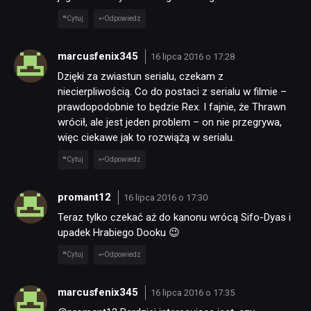
Cytuj
Odpowiedz
marcusfenix345
16 lipca 2016 o 17:28
Dzięki za zwiastun serialu, czekam z
niecierpliwością. Co do postaci z serialu w filmie –
prawdopodobnie to będzie Rex. I fajnie, że Thrawn
wrócił, ale jest jeden problem – on nie przegrywa,
więc ciekawe jak to rozwiążą w serialu.
Cytuj
Odpowiedz
promant12
16 lipca 2016 o 17:30
Teraz tylko czekać aż do kanonu wrócą Sifo-Dyas i
upadek Hrabiego Dooku 😉
Cytuj
Odpowiedz
marcusfenix345
16 lipca 2016 o 17:35