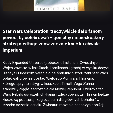
Star Wars Celebration rzeczywiście dało fanom
powód, by celebrować – genialny niebieskoskóry
strateg niedługo znów zacznie knuć ku chwale
Imperium.
Kiedy Expanded Universe (poboczne historie z Gwiezdnych
Wojen zawarte w książkach, komiksach i grach) w wyniku decyzji
Disneya i Lucasfilm wyleciało na śmietnik historii, fani Star Wars
opłakiwali głównie postać Wielkiego Admirała Thrawna,
którego sprytne intrygi w książkach Timothy’ego Zahna
stanowiły ciągłe zagrożenie dla Nowej Republiki. Twórcy Star
Wars Rebels usłyszeli ich łkania i zdecydowali, że Thrawn będzie
kluczową postacią i zagrożeniem dla głównych bohaterów
trzecim sezonie serialu. Zwiastun możecie zobaczyć poniżej: