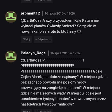
promant12
16 lipca 2016 o 19:26
@DarthKoza A czy przypadkiem Kyle Katarn nie
wykradł planów Gwiazdy Śmierci? Sorry, ale w
nowym kanonie zrobi to ktoś inny 🙂
Cytuj
Odpowiedz
Paladyn_Rage
16 lipca 2016 o 19:32
@DarthKoza|PFFFFFFFFFFFFFFFFFFF!
PFFFFFFFFFFFFFFFFFFFFFFFFF!
PFFFFFFFFFFFFFFFFFFFFFFFFFFFFFFFFFF! Gdzie
Gejlen Marek jest dobrze napisany? W miejscu gdzie
bez żadnego powodu ma poziom mocy
pozwalający na żonglerkę planetami? W miejscu
gdzie nie ma żadnych wad? W miejscu, gdzie jest
uosobieniem tysięcy bohaterów stworzonych przez
nastoletnich twórców fanficów?