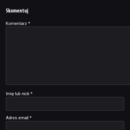
Skomentuj
Komentarz
Alternative:
*
Imię lub nick
*
Adres email
*