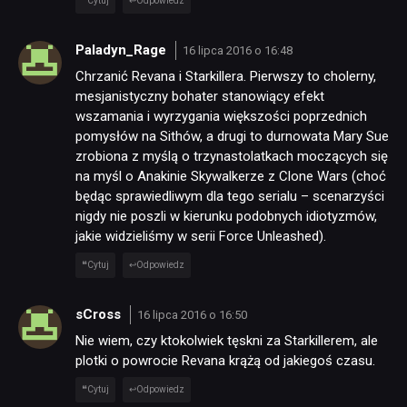
Cytuj
Odpowiedz
Paladyn_Rage
16 lipca 2016 o 16:48
Chrzanić Revana i Starkillera. Pierwszy to cholerny,
mesjanistyczny bohater stanowiący efekt
wszamania i wyrzygania większości poprzednich
pomysłów na Sithów, a drugi to durnowata Mary Sue
zrobiona z myślą o trzynastolatkach moczących się
na myśl o Anakinie Skywalkerze z Clone Wars (choć
będąc sprawiedliwym dla tego serialu – scenarzyści
nigdy nie poszli w kierunku podobnych idiotyzmów,
jakie widzieliśmy w serii Force Unleashed).
Cytuj
Odpowiedz
sCross
16 lipca 2016 o 16:50
Nie wiem, czy ktokolwiek tęskni za Starkillerem, ale
plotki o powrocie Revana krążą od jakiegoś czasu.
Cytuj
Odpowiedz