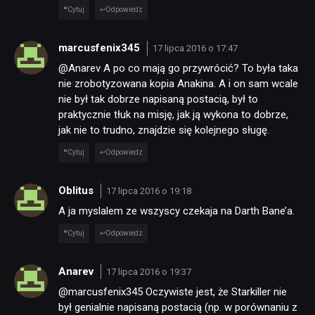
Cytuj
Odpowiedz
marcusfenix345
17 lipca 2016 o 17:47
@Anarev A po co mają go przywrócić? To była taka
nie zrobotyzowana kopia Anakina. A i on sam wcale
nie był tak dobrze napisaną postacią, był to
praktycznie tłuk na misję, jak ją wykona to dobrze,
jak nie to trudno, znajdzie się kolejnego sługę.
Cytuj
Odpowiedz
Oblitus
17 lipca 2016 o 19:18
A ja myslalem ze wszyscy czekaja na Darth Bane’a.
Cytuj
Odpowiedz
Anarev
17 lipca 2016 o 19:37
@marcusfenix345 Oczywiste jest, że Starkiller nie
był genialnie napisaną postacią (np. w porównaniu z