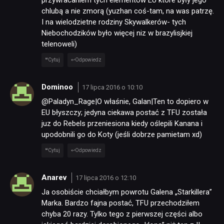
przywracaniem tych elementów EU które były jego
chlubą a nie zmorą (yuzhan coś-tam, na was patrzę.
I na wielodzietne rodziny Skywalkerów- tych
Niebochodzików było więcej niz w brazylisjkiej
telenoweli)
Cytuj
Odpowiedz
Dominoo
17 lipca 2016 o 10:10
@Paladyn_Rage|O właśnie, Galan|Ten to dopiero w
EU błyszczy; jedyna ciekawa postać z TFU została
juz do Rebels przeniesiona kiedy oślepili Kanana i
upodobnili go do Koty (jeśli dobrze pamietam xd)
Cytuj
Odpowiedz
Anarev
17 lipca 2016 o 12:10
Ja osobiście chciałbym powrotu Galena „Starkillera”
Marka. Bardzo fajna postać, TFU przechodziłem
chyba 20 razy. Tylko tego z pierwszej części albo