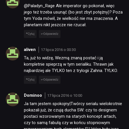
@Paladyn_Rage Ale imperator go pokonał, więc
jego też trzeba usunąć (bo jest zbyt potężny)? Poza
tym Yoda mówił, że wielkość nie ma znaczenia. A
planetami nikt jeszcze nie rzucał.
Cytuj
Odpowiedz
aliven
17 lipca 2016 o 00:30
Ta, już to widzę, Wezmą znaną postać i ją
kompletnie spieprzą w tym serialiku. Thrawn jak
najbardziej ale TYLKO ten z trylogii Zahna. TYLKO.
Cytuj
Odpowiedz
Dominoo
17 lipca 2016 o 10:00
Ja tam jestem spokojny|Twórcy serialu wielokrotnie
pokazali już, że czują ducha SW: czy to designem
postaci wzorowanym na starych koncept artach,
czy to samą fabułą czy w końcu stopniowym