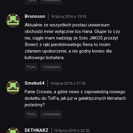
Cytuj
Odpowiedz
Bronnson
16 lipca 2016 o 19:33
Aktualnie ze wszystkich postaci uniwersum
obchodzi mnie wyłącznie los Hana. Głupie to czy
nie, ciągle mam nadzieję że Solo JAKOŚ przeżył.
Śmierć z ręki pierdołowatego Rena to moim
zdaniem upokorzenie, a nie godny koniec dla
kultowego bohatera.
Cytuj
Odpowiedz
Smoku64
16 lipca 2016 o 21:52
Panie Crossie, a gdzie news z zapowiedzią nowego
dodatku do ToR’a, jak już w galaktycznych klimatach
jesteśmy?
Cytuj
Odpowiedz
DETHKARZ
16 lipca 2016 o 22:52