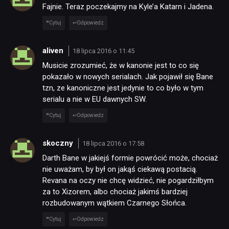
Fajnie. Teraz poczekajmy na Kyle’a Katarn i Jadena.
Cytuj
Odpowiedz
aliven
18 lipca 2016 o 11:45
Musicie zrozumieć, że w kanonie jest to co się
pokazało w nowych serialach. Jak pojawił się Bane
tzn, ze kanoniczne jest jedynie to co było w tym
serialu a nie w EU dawnych SW.
Cytuj
Odpowiedz
skoczny
18 lipca 2016 o 17:58
Darth Bane w jakiejś formie powrócić może, chociaż
nie uważam, by był on jakąś ciekawą postacią.
Revana na oczy nie chcę widzieć, nie pogardziłbym
za to Xizorem, albo chociaż jakimś bardziej
rozbudowanym wątkiem Czarnego Słońca.
Cytuj
Odpowiedz