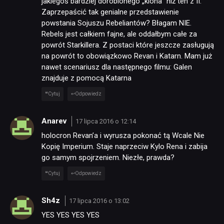
jakiegoś bardziej dorobionego „klona” niż ten z II.
Zaprzepaścić tak genialne przedstawienie
powstania Sojuszu Rebeliantów? Błagam NIE.
Rebels jest całkiem fajne, ale oddałbym całe za
powrót Starkillera. Z postaci które jeszcze zasługują
na powrót to obowiązkowo Revan i Katarn. Mam już
nawet scenariusz dla następnego filmu: Galen
znajduje z pomocą Katarna
Cytuj
Odpowiedz
Anarev
17 lipca 2016 o 12:14
holocron Revan’a i wyrusza pokonać tą Wcale Nie
Kopię Imperium. Staje naprzeciw Kylo Rena i zabija
go samym spojrzeniem. Niezłe, prawda?
Cytuj
Odpowiedz
Sh4z
17 lipca 2016 o 13:02
YES YES YES YES