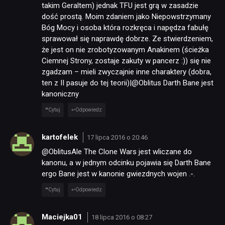
takim Geraltem) jednak TFU jest grą w zasadzie
dość prostą. Moim zdaniem jako Niepowstrzymany
Bóg Mocy i osoba która rozkręca i napędza fabułę
sprawował się naprawdę dobrze. Ze stwierdzeniem,
że jest on nie zrobotyzowanym Anakinem (ścieżka
Ciemnej Strony, zostaje zakuty w pancerz :)) się nie
zgadzam – mieli zwyczajnie inne charaktery (dobra,
ten z II pasuje do tej teorii)|@Oblitus Darth Bane jest
kanoniczny
Cytuj
Odpowiedz
kartofelek
17 lipca 2016 o 20:46
@OblitusAle The Clone Wars jest wliczane do
kanonu, a w jednym odcinku pojawia się Darth Bane
ergo Bane jest w kanonie gwiezdnych wojen .-.
Cytuj
Odpowiedz
Maciejka01
18 lipca 2016 o 08:27