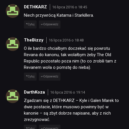
DETHKARZ
16 lipca 2016 o 18:45
Niech przywrócą Katarna i Starkillera.
RETRO
Cytuj
Odpowiedz
TECHNOLOGIE
TheBizzy
16 lipca 2016 o 18:48
O ile bardzo chciałbym doczekać się powrotu
DYSKUSJE
Revana do kanonu, tak wolałbym żeby The Old
Republic pozostało poza nim (to co zrobili tam z
Revanem woła o pomstę do nieba).
JUŻ GRALIŚMY
Cytuj
Odpowiedz
SKLEP
DarthKoza
16 lipca 2016 o 19:14
Zgadzam się z DETHKARZ – Kyle i Galen Marek to
dwie postacie, które musowo powinny być w
kanonie – są zbyt dobrze napisane, aby z nich
zrezygnować.
Cytuj
Odpowiedz