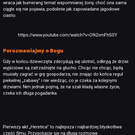
wraca jak bumerang temat wspomnianej żony, choć ona sama
ciągle się nie pojawia, podobnie jak zapowiadane jagodowe
ciasto.
https://www.youtube.com/watch?v=O9i2vmFhSSY
Porozmawiajmy o Bogu
Gdy w końcu dziewczęta zdecydują się ulotnić, odkryją że drzwi
wyjściowe są zatrzaśnięte na głucho. Chcąc nie chcąc, będą
musiały zagrać w grę gospodarza, nie znając do końca reguł
piekielnej „zabawy” i nie wiedząc, co je czeka za kolejnymi
drzwiami. Nim jednak pojmą, że na szali kładą własne życie,
czeka ich długa pogadanka.
Pierwszy akt „Heretica” to najlepsza i najbardziej błyskotliwa
część filmu. Przygotujcie się na długą rozmowę