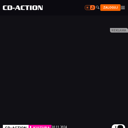


ZALOGUJ


CD-ACTION
KULTURA
30.11.2024