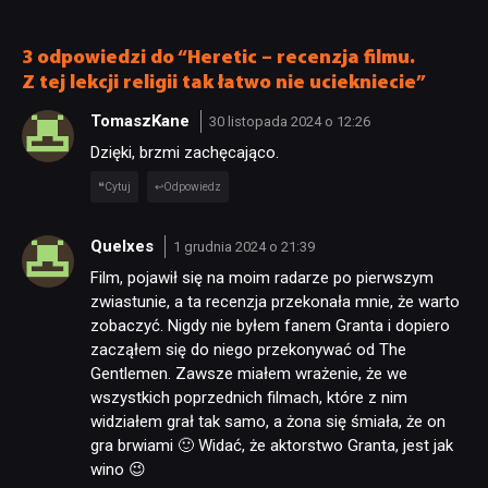
pożegnały się inne osoby
3 odpowiedzi do “Heretic – recenzja filmu.
Z tej lekcji religii tak łatwo nie uciekniecie”
TomaszKane
30 listopada 2024 o 12:26
Dzięki, brzmi zachęcająco.
Cytuj
Odpowiedz
Quelxes
1 grudnia 2024 o 21:39
Film, pojawił się na moim radarze po pierwszym
zwiastunie, a ta recenzja przekonała mnie, że warto
zobaczyć. Nigdy nie byłem fanem Granta i dopiero
zacząłem się do niego przekonywać od The
Gentlemen. Zawsze miałem wrażenie, że we
wszystkich poprzednich filmach, które z nim
widziałem grał tak samo, a żona się śmiała, że on
gra brwiami 🙂 Widać, że aktorstwo Granta, jest jak
wino 😉