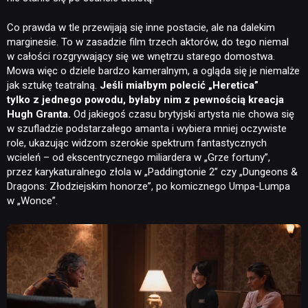
Co prawda w tle przewijają się inne postacie, ale na dalekim
marginesie. To w zasadzie film trzech aktorów, do tego niemal
w całości rozgrywający się we wnętrzu starego domostwa.
Mowa więc o dziele bardzo kameralnym, a ogląda się je niemalże
jak sztukę teatralną.
Jeśli miałbym polecić „Heretica”
tylko z jednego powodu, byłaby nim z pewnością kreacja
Hugh Granta.
Od jakiegoś czasu brytyjski artysta nie chowa się
w szufladzie podstarzałego amanta i wybiera mniej oczywiste
role, ukazując widzom szerokie spektrum fantastycznych
wcieleń – od ekscentrycznego miliardera w „Grze fortuny”,
przez karykaturalnego złola w „Paddingtonie 2” czy „Dungeons &
Dragons: Złodziejskim honorze”, po komicznego Umpa-Lumpa
w „Wonce”.