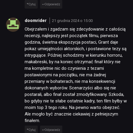
Cytuj
Odpowiedz
doomrider
21 grudnia 2024 o 15:00
Obejrzałem i zgadzam się zdecydowanie z całością
recenzji, najlepszy jest początek filmu, pierwsza
godzina, świetna ekspozycja postaci, Grant daje
pokaz umiejątności aktorskich, i postawione tezy są
intrygujące. Później schodzimy w kierunku horroru,
makabreski, by na koniec otrzymać finał który nie
ma kompletnie nic do czynienia z tezami
postawionymi na początku, nie ma żadnej
przemiany w bohaterach, nie ma konsekwencji
dokonanych wyborów. Scenarzyści albo się nie
postarali, albo finał został zmodyfikowany. Szkoda,
bo gdyby nie te słabe ostatnie kadry, ten film byłby w
moim top 3 tego roku. Na pewno warto obejrzeć.
Ale mogło być znacznie ciekawiej z pełniejszym
finałem.
Cytuj
Odpowiedz