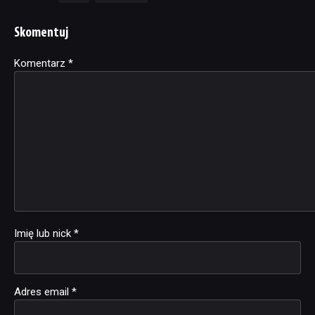
Skomentuj
Komentarz
Alternative:
*
Imię lub nick
*
Adres email
*