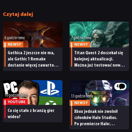
Czytaj dalej
6 godzin temu
7 godzin temu
NEWSY
NEWSY
Gothica 2 jeszcze nie ma,
Titan Quest 2 doczekał się
ale Gothic 1 Remake
kolejnej aktualizacji.
dostanie więcej zawartości.
Można już testować nową
Twórcy zapowiadają
specjalizację oraz system
nadchodzące zmiany
craftingu
4
10 godzin temu
13 godzin temu
YOUTUBE
NEWSY
Co się stało z branżą gier
Xbox jednak nie zwolnił
wideo?
członków Halo Studios.
Po premierze Halo:
Campaign Evolved z pracą