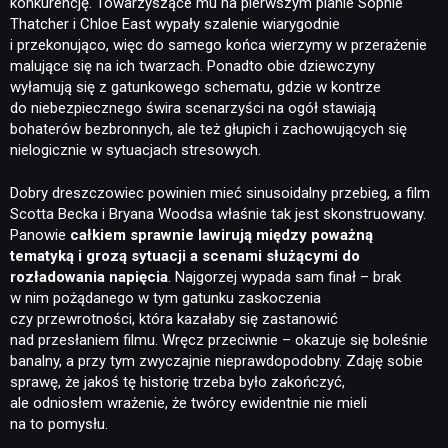
konkurencję. Towarzyszące mu na pierwszym planie Sophie
Thatcher i Chloe East wypały szalenie wiarygodnie
JUŻ GRALIŚMY
i przekonująco, więc do samego końca wierzymy w przerażenie
malujące się na ich twarzach. Ponadto obie dziewczyny
wyłamują się z gatunkowego schematu, gdzie w kontrze
SKLEP
do niebezpiecznego świra scenarzyści na ogół stawiają
bohaterów bezbronnych, ale też głupich i zachowujących się
nielogicznie w sytuacjach stresowych.
Dobry dreszczowiec powinien mieć sinusoidalny przebieg, a film
Scotta Becka i Bryana Woodsa właśnie tak jest skonstruowany.
Panowie
całkiem sprawnie lawirują między poważną
tematyką i grozą sytuacji a scenami służącymi do
rozładowania napięcia
. Najgorzej wypada sam finał – brak
w nim pożądanego w tym gatunku zaskoczenia
czy przewrotności, która kazałaby się zastanowić
nad przesłaniem filmu. Wręcz przeciwnie – okazuje się boleśnie
banalny, a przy tym zwyczajnie nieprawdopodobny. Zdaję sobie
sprawę, że jakoś tę historię trzeba było zakończyć,
ale odniosłem wrażenie, że twórcy ewidentnie nie mieli
na to pomysłu.