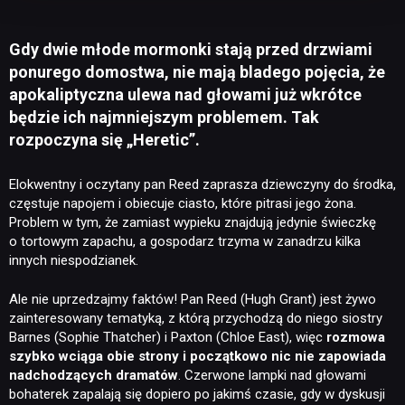
Gdy dwie młode mormonki stają przed drzwiami
ponurego domostwa, nie mają bladego pojęcia, że
apokaliptyczna ulewa nad głowami już wkrótce
będzie ich najmniejszym problemem. Tak
rozpoczyna się „Heretic”.
Elokwentny i oczytany pan Reed zaprasza dziewczyny do środka,
częstuje napojem i obiecuje ciasto, które pitrasi jego żona.
Problem w tym, że zamiast wypieku znajdują jedynie świeczkę
o tortowym zapachu, a gospodarz trzyma w zanadrzu kilka
innych niespodzianek.
Ale nie uprzedzajmy faktów! Pan Reed (Hugh Grant) jest żywo
zainteresowany tematyką, z którą przychodzą do niego siostry
Barnes (Sophie Thatcher) i Paxton (Chloe East), więc
rozmowa
szybko wciąga obie strony i początkowo nic nie zapowiada
nadchodzących dramatów
. Czerwone lampki nad głowami
bohaterek zapalają się dopiero po jakimś czasie, gdy w dyskusji