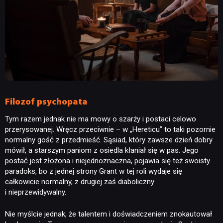
NEWSY
RECENZJE
PUBLICYSTYKA
Filozof psychopata
KULTURA
Tym razem jednak nie ma mowy o szarży i postaci celowo
przerysowanej. Wręcz przeciwnie – w „Hereticu” to taki pozornie
normalny gość z przedmieść. Sąsiad, który zawsze dzień dobry
RETRO
mówił, a starszym paniom z osiedla kłaniał się w pas. Jego
postać jest złożona i niejednoznaczna, pojawia się też swoisty
paradoks, bo z jednej strony Grant w tej roli wydaje się
TECHNOLOGIE
całkowicie normalny, z drugiej zaś diaboliczny
i nieprzewidywalny.
DYSKUSJE
Nie myślcie jednak, że talentem i doświadczeniem znokautował