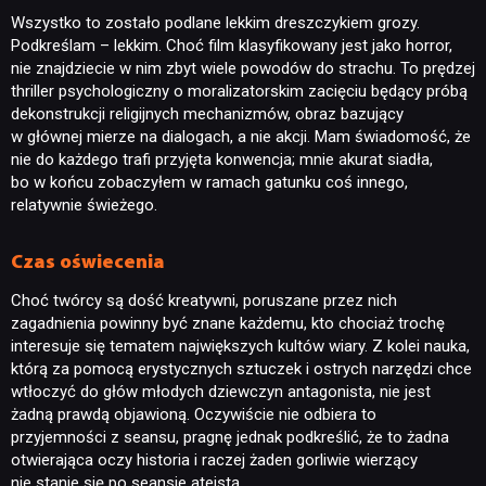
Wszystko to zostało podlane lekkim dreszczykiem grozy.
Podkreślam – lekkim. Choć film klasyfikowany jest jako horror,
nie znajdziecie w nim zbyt wiele powodów do strachu. To prędzej
thriller psychologiczny o moralizatorskim zacięciu będący próbą
dekonstrukcji religijnych mechanizmów, obraz bazujący
w głównej mierze na dialogach, a nie akcji. Mam świadomość, że
nie do każdego trafi przyjęta konwencja; mnie akurat siadła,
bo w końcu zobaczyłem w ramach gatunku coś innego,
relatywnie świeżego.
Czas oświecenia
Choć twórcy są dość kreatywni, poruszane przez nich
zagadnienia powinny być znane każdemu, kto chociaż trochę
interesuje się tematem największych kultów wiary. Z kolei nauka,
którą za pomocą erystycznych sztuczek i ostrych narzędzi chce
wtłoczyć do głów młodych dziewczyn antagonista, nie jest
żadną prawdą objawioną. Oczywiście nie odbiera to
przyjemności z seansu, pragnę jednak podkreślić, że to żadna
otwierająca oczy historia i raczej żaden gorliwie wierzący
nie stanie się po seansie ateistą.