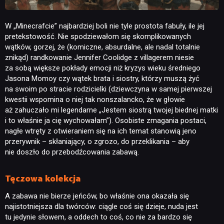
W „Minecrafcie” najbardziej boli nie tyle prostota fabuły, ile jej
pretekstowość. Nie spodziewałom się skomplikowanych
wątków, gorzej, że (komiczne, absurdalne, ale nadal totalnie
znikąd) randkowanie Jennifer Coolidge z villagerem niesie
za sobą większe pokłady emocji niż kryzys wieku średniego
Jasona Momoy czy wątek brata i siostry, którzy muszą żyć
na swoim po stracie rodzicielki (dziewczyna w samej pierwszej
kwestii wspomina o niej tak nonszalancko, że w głowie
aż zahuczało mi legendarne „Jestem siostrą twojej biednej matki
i to właśnie ja cię wychowałam”). Osobiste zmagania postaci,
nagłe wtręty z otwieraniem się na ich temat stanowią jeno
przerywnik – skłaniający, o zgrozo, do przeklikania – aby
nie doszło do przebodźcowania zabawą.
Tęczowa kolekcja
A zabawa nie bierze jeńców, bo właśnie ona okazała się
najistotniejsza dla twórców: ciągle coś się dzieje, nuda jest
tu jedynie słowem, a oddech to coś, co nie za bardzo się