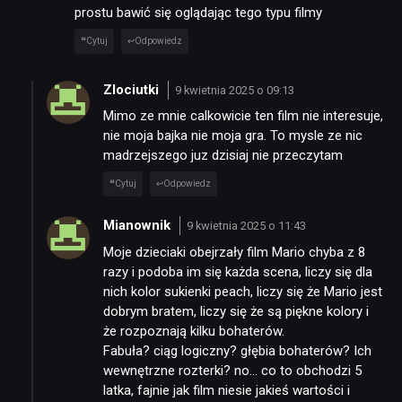
prostu bawić się oglądając tego typu filmy
Cytuj
Odpowiedz
Zlociutki
9 kwietnia 2025 o 09:13
Mimo ze mnie calkowicie ten film nie interesuje,
nie moja bajka nie moja gra. To mysle ze nic
madrzejszego juz dzisiaj nie przeczytam
Cytuj
Odpowiedz
Mianownik
9 kwietnia 2025 o 11:43
Moje dzieciaki obejrzały film Mario chyba z 8
razy i podoba im się każda scena, liczy się dla
nich kolor sukienki peach, liczy się że Mario jest
dobrym bratem, liczy się że są piękne kolory i
że rozpoznają kilku bohaterów.
Fabuła? ciąg logiczny? głębia bohaterów? Ich
wewnętrzne rozterki? no… co to obchodzi 5
latka, fajnie jak film niesie jakieś wartości i