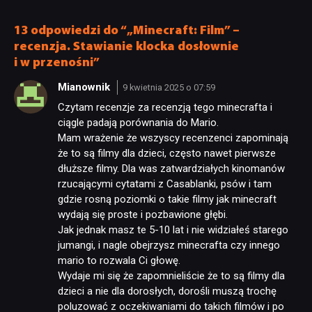
13 odpowiedzi do “„Minecraft: Film” –
recenzja. Stawianie klocka dosłownie
i w przenośni”
Mianownik
9 kwietnia 2025 o 07:59
Czytam recenzje za recenzją tego minecrafta i
ciągle padają porównania do Mario.
Mam wrażenie że wszyscy recenzenci zapominają
że to są filmy dla dzieci, często nawet pierwsze
dłuższe filmy. Dla was zatwardziałych kinomanów
rzucającymi cytatami z Casablanki, psów i tam
gdzie rosną poziomki o takie filmy jak minecraft
wydają się proste i pozbawione głębi.
Jak jednak masz te 5-10 lat i nie widziałeś starego
jumangi, i nagle obejrzysz minecrafta czy innego
mario to rozwala Ci głowę.
Wydaje mi się że zapomnieliście że to są filmy dla
dzieci a nie dla dorosłych, dorośli muszą trochę
poluzować z oczekiwaniami do takich filmów i po