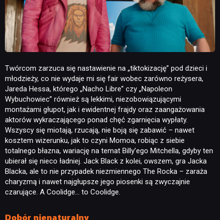
Twórcom zarzuca się nastawienie na „tiktokizację” pod dzieci i
młodzieży, co nie wydaje mi się fair wobec zarówno reżysera,
Jareda Hessa, którego „Nacho Libre” czy „Napoleon
Wybuchowiec” również są lekkimi, niezobowiązującymi
montażami głupot, jak i ewidentnej frajdy oraz zaangażowania
aktorów wykraczającego ponad chęć zgarnięcia wypłaty.
Wszyscy się miotają, rzucają, nie boją się zabawić – nawet
kosztem wizerunku, jak to czyni Momoa, robiąc z siebie
totalnego błazna, wariację na temat Billy’ego Mitchella, gdyby ten
ubierał się nieco ładniej. Jack Black z kolei, owszem, gra Jacka
Blacka, ale to nie przypadek niezmiennego The Rocka – zaraża
charyzmą i nawet najgłupsze jego piosenki są zwyczajnie
czarujące. A Coolidge… to Coolidge.
Dobór nienaturalny