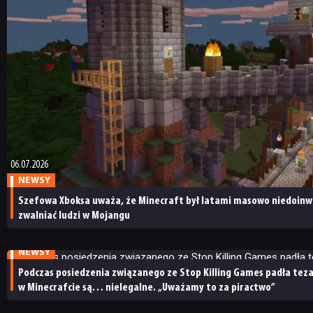
DYSKUSJE
JUŻ GRALIŚMY
SKLEP
06.07.2026
NEWSY
Szefowa Xboksa uważa, że Minecraft był latami masowo niedoinw
zwalniać ludzi w Mojangu
01.07.2026
NEWSY
Podczas posiedzenia związanego ze Stop Killing Games padła tez
w Minecrafcie są… nielegalne. „Uważamy to za piractwo”