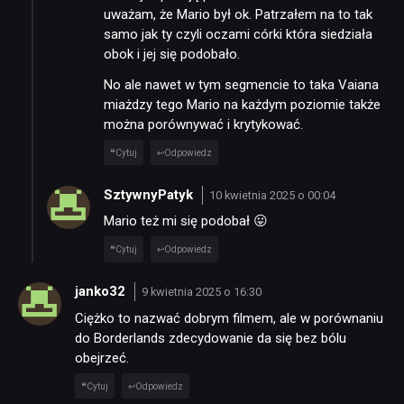
uważam, że Mario był ok. Patrzałem na to tak
samo jak ty czyli oczami córki która siedziała
obok i jej się podobało.
No ale nawet w tym segmencie to taka Vaiana
miażdzy tego Mario na każdym poziomie także
można porównywać i krytykować.
Cytuj
Odpowiedz
SztywnyPatyk
10 kwietnia 2025 o 00:04
Mario też mi się podobał 😛
Cytuj
Odpowiedz
janko32
9 kwietnia 2025 o 16:30
Ciężko to nazwać dobrym filmem, ale w porównaniu
do Borderlands zdecydowanie da się bez bólu
obejrzeć.
Cytuj
Odpowiedz