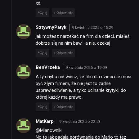
xd.
Cytuj
Odpowiedz
SztywnyPatyk
9 kwietnia 2025 o 15:29
jak możesz narzekać na film dla dzieci, miałeś
dobrze się na nim bawi–a nie, czekaj
Cytuj
Odpowiedz
BenVrzeka
9 kwietnia 2025 o 19:09
A ty chyba nie wiesz, że film dla dzieci nie musi
być złym filmem, że nie jest to żadne
usprawiedliwienie, a tylko ucinanie krytyki, do
której każdy ma prawo.
Cytuj
Odpowiedz
MatKarp
9 kwietnia 2025 o 22:53
@Mianownik
No to jak padają porównania do Mario to też