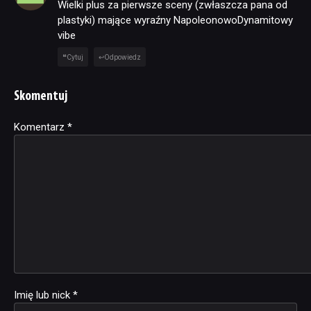
Wielki plus za pierwsze sceny (zwłaszcza pana od
plastyki) mające wyraźny NapoleonowoDynamitowy
vibe
Cytuj
Odpowiedz
Skomentuj
Komentarz
Alternative:
*
Imię lub nick
*