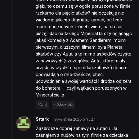
głębi, to czemu są w ogóle poruszone w filmie
rzekomo dla pięciolatków? nie oczekuję nie
wiadomo jakiego dramatu, kaman, od tego
mam masę innych źródeł i wiem, na co się
piszę, idąc na takiego Minecrafta czy oglądając
jakąś komedię z Adamem Sandlerem. moimi
pierwszymi dłuższymi filmami była Planeta
skarbów czy Auta, a te mimo aspektów czysto
zabawowych (szczególnie Auta, które miały
przede wszystkim sprzedać zabawki) dobrze
opowiadają o młodzieńczej chęci
udowodnienia swojej wartości i drodze od zera
do bohatera — czyli wątkach poruszonych w
Minecrafcie :p
Cytuj
Odpowiedz
Sttark
9 kwietnia 2025 o 15:24
Zazdrosze dobrej zabawy na autach. Ja
zasnąłem z nudów na tym filmie za dzieciaka