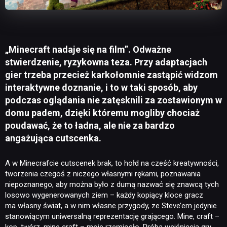
„Minecraft nadaje się na film”. Odważne
stwierdzenie, ryzykowna teza. Przy adaptacjach
gier trzeba przecież karkołomnie zastąpić widzom
interaktywne doznanie, i to w taki sposób, aby
podczas oglądania nie zatęsknili za zostawionym w
domu padem, dzięki któremu mogliby chociaż
poudawać, że to ładna, ale nie za bardzo
angażująca cutscenka.
A w Minecrafcie cutscenek brak, to hołd na cześć kreatywności,
tworzenia czegoś z niczego własnymi rękami, poznawania
niepoznanego, aby można było z dumą nazwać się znawcą tych
losowo wygenerowanych ziem – każdy kopiący kloce gracz
ma własny świat, a w nim własne przygody, ze Steve’em jedynie
stanowiącym uniwersalną reprezentację grającego. Mine, craft –