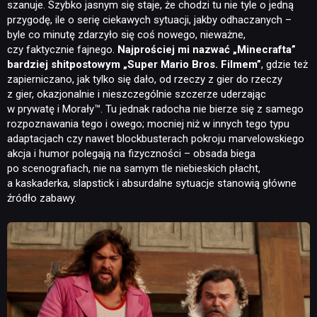
szanuje. Szybko jasnym się staje, że chodzi tu nie tyle o jedną
przygodę, ile o serię ciekawych sytuacji, jakby odhaczanych –
byle co minutę zdarzyło się coś nowego, nieważne,
czy faktycznie fajnego.
Najprościej mi nazwać „Minecrafta”
bardziej shitpostowym „Super Mario Bros. Filmem”
, gdzie też
zapierniczano, jak tylko się dało, od rzeczy z gier do rzeczy
z gier, okazjonalnie i nieszczególnie szczerze uderzając
w prywatę i Morały™. Tu jednak radocha nie bierze się z samego
rozpoznawania tego i owego; mocniej niż w innych tego typu
adaptacjach czy nawet blockbusterach pokroju marvelowskiego
akcja i humor polegają na fizyczności – obsada biega
po scenografiach, nie na samym tle niebieskich płacht,
a kaskaderka, slapstick i absurdalne sytuacje stanowią główne
źródło zabawy.