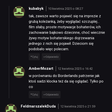
kubabyk
10 kwietnia 2025 o 08:27
tak, zawsze warto pojawić się na imprezie z
grubą koleżanką, żeby wyglądać szczuplej…
film słaby, proste motywacje bohaterów, ich
zachowanie bajkowo dziecinne, choć wiecznie
żywy motyw bohaterskiego dojrzewania
jednego z nich się pojawił. Dzieciom się
podobało więc polecam.
Cytuj
Odpowiedz
AmberMozart
12 kwietnia 2025 o 16:42
w porównaniu do Borderlands patrzenie jak
ktoś sadzi klocka też da się oglądać. Tylko po
co
Cytuj
Odpowiedz
FeldmarszalekDuda
12 kwietnia 2025 o 21:59