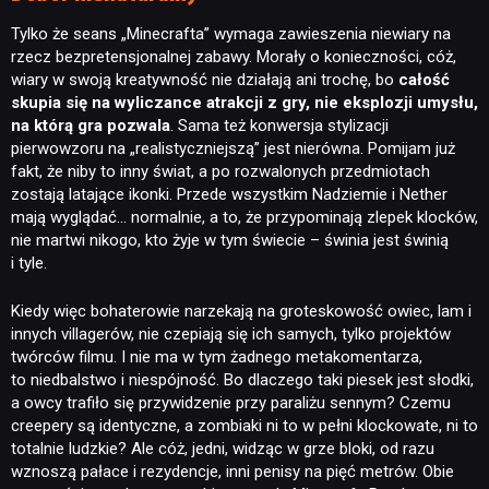
Tylko że seans „Minecrafta” wymaga zawieszenia niewiary na
rzecz bezpretensjonalnej zabawy. Morały o konieczności, cóż,
wiary w swoją kreatywność nie działają ani trochę, bo
całość
skupia się na wyliczance atrakcji z gry, nie eksplozji umysłu,
na którą gra pozwala
. Sama też konwersja stylizacji
pierwowzoru na „realistyczniejszą” jest nierówna. Pomijam już
fakt, że niby to inny świat, a po rozwalonych przedmiotach
zostają latające ikonki. Przede wszystkim Nadziemie i Nether
mają wyglądać… normalnie, a to, że przypominają zlepek klocków,
nie martwi nikogo, kto żyje w tym świecie – świnia jest świnią
i tyle.
Kiedy więc bohaterowie narzekają na groteskowość owiec, lam i
innych villagerów, nie czepiają się ich samych, tylko projektów
twórców filmu. I nie ma w tym żadnego metakomentarza,
to niedbalstwo i niespójność. Bo dlaczego taki piesek jest słodki,
a owcy trafiło się przywidzenie przy paraliżu sennym? Czemu
creepery są identyczne, a zombiaki ni to w pełni klockowate, ni to
totalnie ludzkie? Ale cóż, jedni, widząc w grze bloki, od razu
wznoszą pałace i rezydencje, inni penisy na pięć metrów. Obie