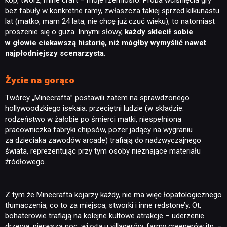
kop, twórz, mine craft – moje rzemiosło. Próba wciśnięcia gry
bez fabuły w konkretne ramy, zwłaszcza takiej sprzed kilkunastu
lat (matko, mam 24 lata, nie chcę już czuć wieku), to natomiast
proszenie się o guza. Innymi słowy,
każdy sklecił sobie
w głowie ciekawszą historię, niż mógłby wymyślić nawet
najpłodniejszy scenarzysta
.
Życie na gorąco
Twórcy „Minecrafta” postawili zatem na sprawdzonego
hollywoodzkiego isekaia: przeciętni ludzie (w składzie:
rodzeństwo w żałobie po śmierci matki, niespełniona
pracowniczka fabryki chipsów, pozer jadący na wygraniu
za dzieciaka zawodów arcade) trafiają do nadzwyczajnego
świata, reprezentując przy tym osoby nieznające materiału
źródłowego.
Z tym że Minecrafta kojarzy każdy, nie ma więc łopatologicznego
tłumaczenia, co to za miejsca, stworki i inne redstone’y. Ot,
bohaterowie trafiają na kolejne kultowe atrakcje – uderzenie
drzewa, pierwsza noc, wizyta u villagerów, farmy creeperów itp. –