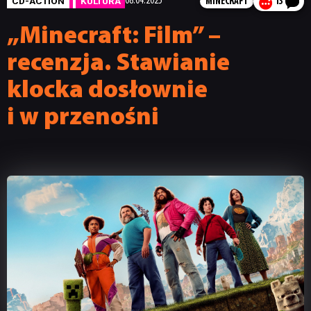
CD-ACTION
KULTURA
08.04.2025
MINECRAFT
13
„Minecraft: Film” –
recenzja. Stawianie
klocka dosłownie
i w przenośni