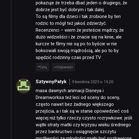
pokazuje że trzeba dbać jeden o drugiego, że
dobrze jest być dobrym i tak dalej.
To są filmy dla dzieci i tak zrobione by ten
rodzic to mógł też jakoś zdzierżyć.
Recenzenci – wiem że jesteście mądrzy, że
dużo widzieliści i że znacie się na kinie, ale
kurcze te filmy nie są po to byście w nie
boksowali swoją mądrością, ale po to by
spędzić rodzinny czas przed TV
Cytuj
Odpowiedz
SztywnyPatyk
9 kwietnia 2025 o 15:20
masa dawnych animacji Disneya i
Dreamworksa też leci od sceny do sceny,
często nawet bez żadnego większego
przejścia, a i tak są w stanie opowiedzieć coś
więcej niż tylko rzeczy czysto rozrywkowe. jeśli
wątki straty matki czy kryzysu wieku średniego
przez bankructwo i osiągnięcie szczytu
możliwości za młodości miały być pozbawione