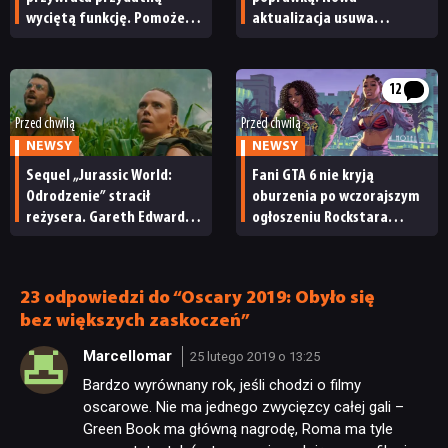
wyciętą funkcję. Pomoże
aktualizacja usuwa
przygotować się na nowy
poważne błędy i naprawia
dodatek Pieśni przeszłości
problemy poprzedniego
patcha
12
Przed chwilą
Przed chwilą
NEWSY
NEWSY
Sequel „Jurassic World:
Fani GTA 6 nie kryją
Odrodzenie” stracił
oburzenia po wczorajszym
reżysera. Gareth Edwards
ogłoszeniu Rockstara
opuszcza świat dinozaurów
i Netfliksa. „To
niewyobrażalnie podłe”
23 odpowiedzi do “Oscary 2019: Obyło się
bez większych zaskoczeń”
Marcellomar
25 lutego 2019 o 13:25
Bardzo wyrównany rok, jeśli chodzi o filmy
oscarowe. Nie ma jednego zwycięzcy całej gali –
Green Book ma główną nagrodę, Roma ma tyle