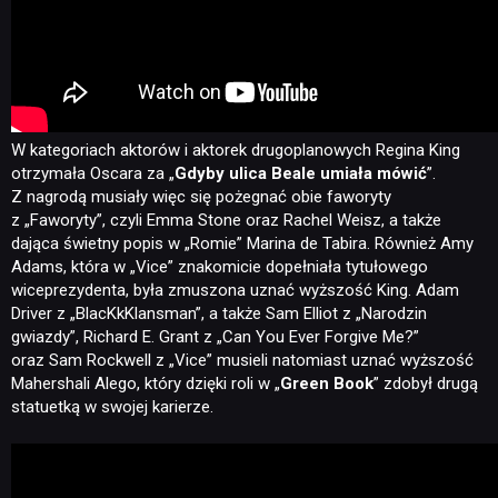
W kategoriach aktorów i aktorek drugoplanowych Regina King
otrzymała Oscara za „
Gdyby ulica Beale umiała mówić
”.
Z nagrodą musiały więc się pożegnać obie faworyty
z „Faworyty”, czyli Emma Stone oraz Rachel Weisz, a także
dająca świetny popis w „Romie” Marina de Tabira. Również Amy
Adams, która w „Vice” znakomicie dopełniała tytułowego
wiceprezydenta, była zmuszona uznać wyższość King. Adam
Driver z „BlacKkKlansman”, a także Sam Elliot z „Narodzin
gwiazdy”, Richard E. Grant z „Can You Ever Forgive Me?”
oraz Sam Rockwell z „Vice” musieli natomiast uznać wyższość
Mahershali Alego, który dzięki roli w „
Green Book
” zdobył drugą
statuetką w swojej karierze.