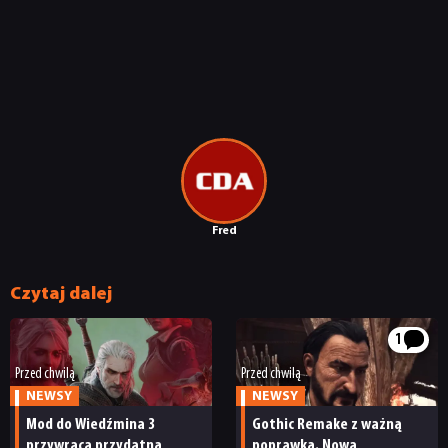
Fred
Czytaj dalej
1
Przed chwilą
Przed chwilą
NEWSY
NEWSY
Mod do Wiedźmina 3
Gothic Remake z ważną
przywraca przydatną
poprawką. Nowa