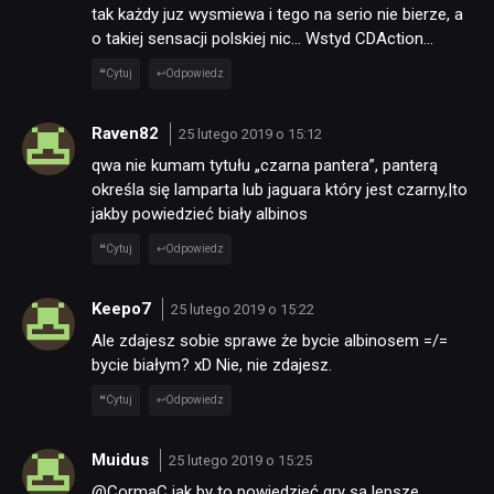
tak każdy juz wysmiewa i tego na serio nie bierze, a
o takiej sensacji polskiej nic… Wstyd CDAction…
Cytuj
Odpowiedz
Raven82
25 lutego 2019 o 15:12
qwa nie kumam tytułu „czarna pantera”, panterą
określa się lamparta lub jaguara który jest czarny,|to
jakby powiedzieć biały albinos
Cytuj
Odpowiedz
Keepo7
25 lutego 2019 o 15:22
Ale zdajesz sobie sprawe że bycie albinosem =/=
bycie białym? xD Nie, nie zdajesz.
Cytuj
Odpowiedz
Muidus
25 lutego 2019 o 15:25
@CormaC jak by to powiedzieć gry są lepsze