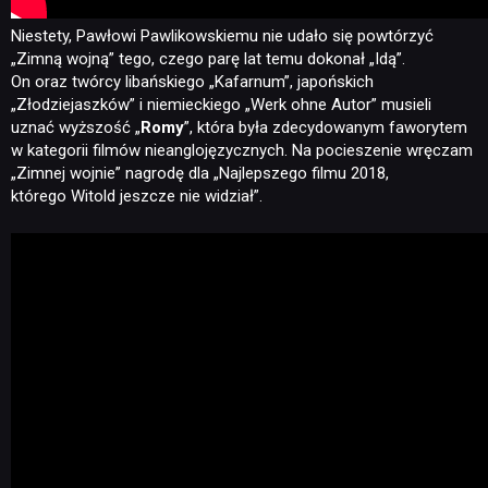
Niestety, Pawłowi Pawlikowskiemu nie udało się powtórzyć
„Zimną wojną” tego, czego parę lat temu dokonał „Idą”.
On oraz twórcy libańskiego „Kafarnum”, japońskich
„Złodziejaszków” i niemieckiego „Werk ohne Autor” musieli
uznać wyższość „
Romy
”, która była zdecydowanym faworytem
w kategorii filmów nieanglojęzycznych. Na pocieszenie wręczam
„Zimnej wojnie” nagrodę dla „Najlepszego filmu 2018,
którego Witold jeszcze nie widział”.