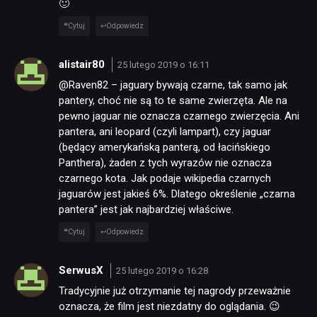
🙂
Cytuj
Odpowiedz
alistair80
25 lutego 2019 o 16:11
@Raven82 – jaguary bywają czarne, tak samo jak
pantery, choć nie są to te same zwierzęta. Ale na
pewno jaguar nie oznacza czarnego zwierzęcia. Ani
pantera, ani leopard (czyli lampart), czy jaguar
(będący amerykańską panterą, od łacińskiego
Panthera), żaden z tych wyrazów nie oznacza
czarnego kota. Jak podaje wikipedia czarnych
jaguarów jest jakieś 6%. Dlatego określenie „czarna
pantera” jest jak najbardziej właściwe.
Cytuj
Odpowiedz
SerwusX
25 lutego 2019 o 16:28
Tradycyjnie już otrzymanie tej nagrody przeważnie
oznacza, że film jest niezdatny do oglądania. 😉