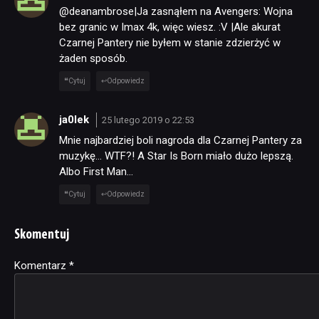
@deanambrose|Ja zasnąłem na Avengers: Wojna
bez granic w Imax 4k, więc wiesz. :V |Ale akurat
Czarnej Pantery nie byłem w stanie zdzierżyć w
żaden sposób.
Cytuj
Odpowiedz
ja0lek
25 lutego 2019 o 22:53
Mnie najbardziej boli nagroda dla Czarnej Pantery za
muzykę… WTF?! A Star Is Born miało dużo lepszą.
Albo First Man…
Cytuj
Odpowiedz
Skomentuj
Komentarz
Alternative:
*