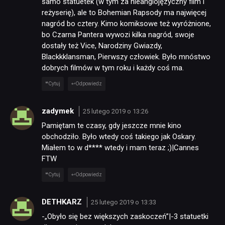
samo statuetek (w tym za nieanglojęzyczny film i
reżyserię), ale to Bohemian Rapsody ma najwięcej
nagród bo cztery. Kimo komiksowe też wyróżnione,
bo Czarna Pantera wywozi kilka nagród, swoje
dostały też Vice, Narodziny Gwiazdy,
Blackkklansman, Pierwszy człowiek. Było mnóstwo
dobrych filmów w tym roku i każdy coś ma.
Cytuj
Odpowiedz
zadymek
25 lutego 2019 o 13:26
Pamiętam te czasy, gdy jeszcze mnie kino
obchodziło. Było wtedy coś takiego jak Oskary.
Miałem to w d**** wtedy i mam teraz ;)|Cannes
FTW
Cytuj
Odpowiedz
DETHKARZ
25 lutego 2019 o 13:33
-„Obyło się bez większych zaskoczeń”|-3 statuetki