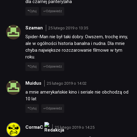
dla czarnej pantery|aha
Cytuj
Odpowiedz
Szaman
25 lutego 2019 o 13:35
Spider-Man nie był taki dobry. Owszem, trochę inny,
ale w ogólności historia banalna i nudna. Dla mnie
chyba największe rozczarowanie filmowe w tym
roku.
Cytuj
Odpowiedz
Muidus
25 lutego 2019 o 14:02
a mnie amerykańskie kino i seriale nie obchodzą od
10 lat
Cytuj
Odpowiedz
CormaC
25 lutego 2019 o 14:25