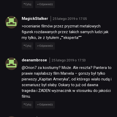
Cytuj
Odpowiedz
MagickStalker
25 lutego 2019 o 17:05
>ocenianie filmów przez pryzmat metalowych
figurek rozdawanych przez takich samych ludzi jak
my tylko, że z tytułem „””eksperta”””
Cytuj
Odpowiedz
deanambrose
25 lutego 2019 o 17:53
@Orion7 za kostiumy? Może. Ale reszta? Pantera to
prawie najsłabszy film Marvela – gorszy był tylko
pierwszy „Kapitan Ameryka”, od którego wiało nudą i
scenariusz był słaby. Oskary to już od dawna
tragedia i ŻADEN wyznacznik w stosunku do jakości
filmu.
Cytuj
Odpowiedz