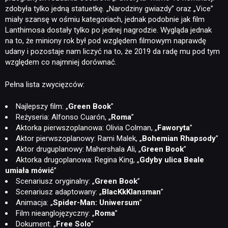
zdobyła tylko jedną statuetkę. „Narodziny gwiazdy” oraz „Vice”
miały szansę w ośmiu kategoriach, jednak podobnie jak film
PUBLICYSTYKA
Lanthimosa dostały tylko po jednej nagrodzie. Wygląda jednak
na to, że miniony rok był pod względem filmowym naprawdę
udany i pozostaje nam liczyć na to, że 2019 da radę mu pod tym
KULTURA
względem co najmniej dorównać.
Pełna lista zwycięzców:
RETRO
Najlepszy film: „
Green Book
”
Reżyseria: Alfonso Cuarón, „
Roma
”
TECHNOLOGIE
Aktorka pierwszoplanowa: Olivia Colman, „
Faworyta
”
Aktor pierwszoplanowy: Rami Malek,
„
Bohemian Rhapsody
”
Aktor druguplanowy: Mahershala Ali, „
Green Book
”
DYSKUSJE
Aktorka drugoplanowa: Regina King,
„
Gdyby ulica Beale
umiała mówić
”
Scenariusz oryginalny: „
Green Book
”
JUŻ GRALIŚMY
Scenariusz adaptowany: „
BlacKkKlansman
”
Animacja: „
Spider-Man: Uniwersum
”
Film nieanglojęzyczny: „
Roma
”
SKLEP
Dokument: „
Free Solo
”