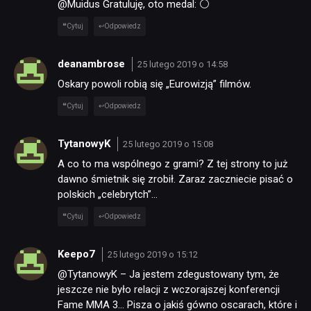
@Muidus Gratuluję, oto medal: ⚪
Cytuj
Odpowiedz
deanambrose
25 lutego 2019 o 14:58
Oskary powoli robią się „Eurowizją” filmów.
Cytuj
Odpowiedz
TytanowyK
25 lutego 2019 o 15:08
A co to ma wspólnego z grami? Z tej strony to już
dawno śmietnik się zrobił. Zaraz zaczniecie pisać o
polskich „celebrytch”…
Cytuj
Odpowiedz
Keepo7
25 lutego 2019 o 15:12
@TytanowyK – Ja jestem zdegustowany tym, że
jeszcze nie było relacji z wczorajszej konferencji
Fame MMA 3… Pisza o jakiś gówno oscarach, które i