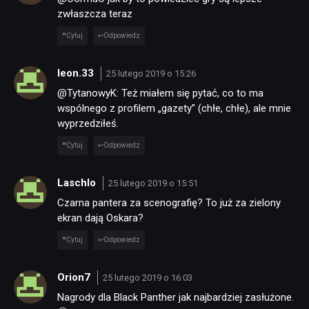
zwłaszcza teraz
Cytuj
Odpowiedz
leon.33
25 lutego 2019 o 15:26
@TytanowyK: Też miałem się pytać, co to ma
wspólnego z profilem „gazety” (chłe, chłe), ale mnie
wyprzedziłeś.
Cytuj
Odpowiedz
Laschlo
25 lutego 2019 o 15:51
Czarna pantera za scenografię? To już za zielony
ekran dają Oskara?
Cytuj
Odpowiedz
Orion7
25 lutego 2019 o 16:03
Nagrody dla Black Panther jak najbardziej zasłużone.