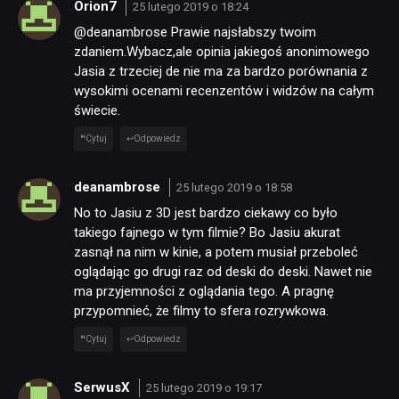
Orion7
25 lutego 2019 o 18:24
@deanambrose Prawie najsłabszy twoim
zdaniem.Wybacz,ale opinia jakiegoś anonimowego
Jasia z trzeciej de nie ma za bardzo porównania z
wysokimi ocenami recenzentów i widzów na całym
świecie.
Cytuj
Odpowiedz
deanambrose
25 lutego 2019 o 18:58
No to Jasiu z 3D jest bardzo ciekawy co było
takiego fajnego w tym filmie? Bo Jasiu akurat
zasnął na nim w kinie, a potem musiał przeboleć
oglądając go drugi raz od deski do deski. Nawet nie
ma przyjemności z oglądania tego. A pragnę
przypomnieć, że filmy to sfera rozrywkowa.
Cytuj
Odpowiedz
SerwusX
25 lutego 2019 o 19:17