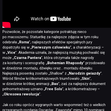
Pozwolicie, że pozostałe kategorie potraktuję nieco
po macoszemu. Statuetkę za najlepsze zdjęcia w tym roku
odebrała „
Roma
”, najlepszych efektów specjalnych jury
dopatrzyło się w „
Pierwszym człowieku
”, a charakteryzacji –
w „
Vice
”. Akademia uznała, że najlepszą muzyką pochwalić się
może „
Czarna Pantera
”, która otrzymała także nagrody
za kostiumy i scenografię. „
Bohemian Rhapsody
” przodowało
w dziedzinie montażu, dźwięku oraz… montażu dźwięku.
Najlepszą piosenką zostało „Shallow” z „
Narodzin gwiazdy
”.
Wśród filmów krótkometrażowych triumfowało „
Skin
”,
w dziedzinie krótkiej animacji „
Bao
”, zaś za najlepszy dokument
pełnometrażowy uznano „
Free Solo
”, a krótkometrażowy –
NEWSY
„
Okresowa rewolucja
”.
Jak co roku oprócz wygranych warto wspomnieć też o wielkich
RECENZJE
przegranych rozdania Oscarów. „Faworyta” mimo 10 nominacji