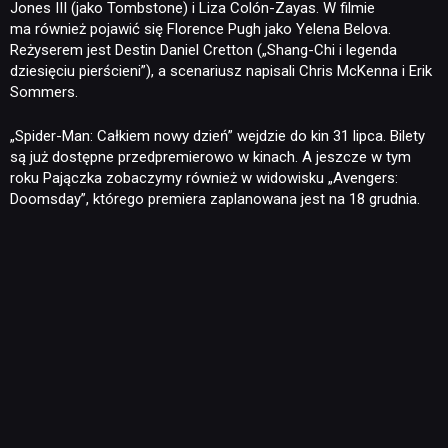
Jones III (jako Tombstone) i Liza Colón-Zayas. W filmie
ma również pojawić się Florence Pugh jako Yelena Belova.
Reżyserem jest Destin Daniel Cretton („Shang-Chi i legenda
DYSKUSJE
dziesięciu pierścieni”), a scenariusz napisali Chris McKenna i Erik
Sommers.
JUŻ GRALIŚMY
„Spider-Man: Całkiem nowy dzień” wejdzie do kin 31 lipca. Bilety
są już dostępne przedpremierowo w kinach. A jeszcze w tym
roku Pajączka zobaczymy również w widowisku „Avengers:
SKLEP
Doomsday”, którego premiera zaplanowana jest na 18 grudnia.