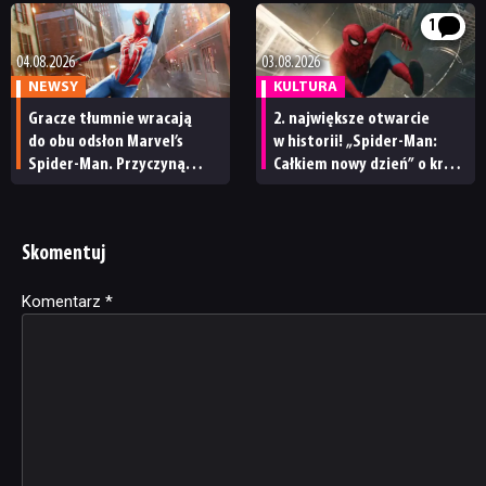
1
04.08.2026
03.08.2026
NEWSY
KULTURA
Gracze tłumnie wracają
2. największe otwarcie
do obu odsłon Marvel’s
w historii! „Spider-Man:
Spider-Man. Przyczyną
Całkiem nowy dzień” o krok
spektakularny sukces
od rekordu „Avengersów:
„Całkiem nowego dnia”
Końca gry”
Skomentuj
Komentarz
Alternative:
*