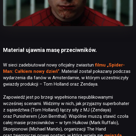
Materiał ujawnia masę przeciwników.
W sieci zadebiutował nowy oficjalny zwiastun
filmu „Spider-
Man: Całkiem nowy dzień”
. Materiał został pokazany podczas
wydarzenia dla fanów w Amsterdamie, w którym uczestniczyły
gwiazdy produkcji – Tom Holland oraz Zendaya.
Zapowiedź jest po brzegi wypełniona niepublikowanymi
wcześniej scenami. Widzimy w nich, jak przyjazny superbohater
z sąsiedztwa (Tom Holland) łączy siły z MJ (Zendaya)
oraz Punisherem (Jon Bernthal). Wspólnie muszą stawić czoła
całej masie przeciwników – w tym Hulkowi (Mark Ruffalo),
Skorpionowi (Michael Mando), organizacji The Hand
oraz tajemniczej nowej postaci, w którą wciela się
gwiazda