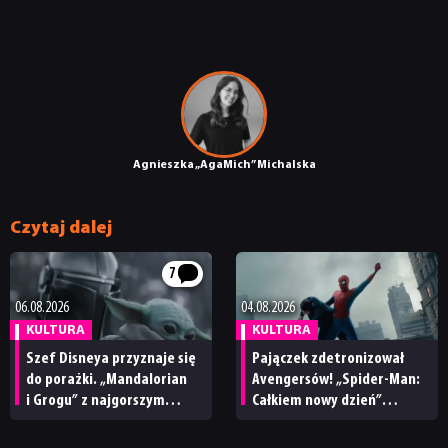
Agnieszka „AgaMich” Michalska
Czytaj dalej
7
06.08.2026
04.08.2026
KULTURA
KULTURA
Szef Disneya przyznaje się
Pajączek zdetronizował
do porażki. „Mandalorian
Avengersów! „Spider-Man:
i Grogu” z najgorszym
Całkiem nowy dzień”
wynikiem w historii Star
z największym otwarciem
Wars
w historii kina