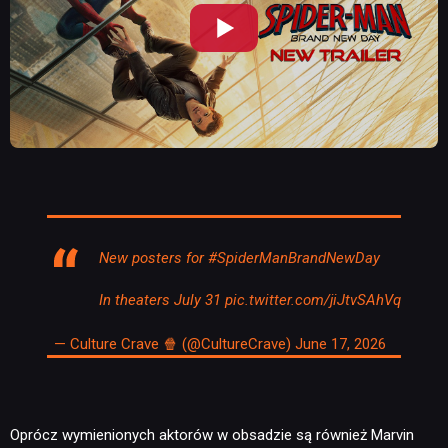
NEWSY
RECENZJE
PUBLICYSTYKA
New posters for
#SpiderManBrandNewDay
In theaters July 31
pic.twitter.com/jiJtvSAhVq
KULTURA
— Culture Crave 🍿 (@CultureCrave)
June 17, 2026
RETRO
Oprócz wymienionych aktorów w obsadzie są również Marvin
TECHNOLOGIE