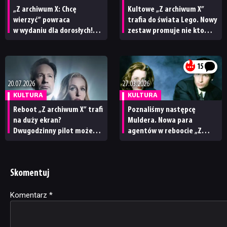
„Z archiwum X: Chcę
Kultowe „Z archiwum X”
wierzyć” powraca
trafia do świata Lego. Nowy
w wydaniu dla dorosłych!
zestaw promuje nie kto
Znamy datę premiery
inny, jak sama agentka
wersji reżyserskiej filmu
Scully
15
20.07.2026
27.03.2026
KULTURA
KULTURA
Reboot „Z archiwum X” trafi
Poznaliśmy następcę
na duży ekran?
Muldera. Nowa para
Dwugodzinny pilot może
agentów w reboocie „Z
stać się filmem kinowym
archiwum X” w komplecie
Skomentuj
Komentarz
Alternative:
*