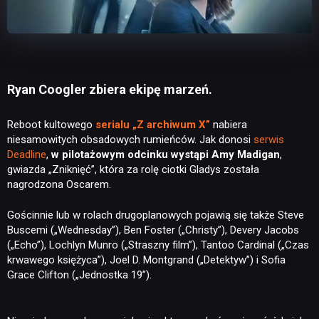
Ryan Coogler zbiera ekipę marzeń.
Reboot kultowego
serialu „Z archiwum X”
nabiera
niesamowitych obsadowych rumieńców. Jak donosi
serwis
Deadline
,
w pilotażowym odcinku wystąpi Amy Madigan
,
gwiazda „Zniknięć”, która za rolę ciotki Gladys została
nagrodzona Oscarem.
Gościnnie lub w rolach drugoplanowych pojawią się także Steve
Buscemi („Wednesday”), Ben Foster („Christy”), Devery Jacobs
(„Echo”), Lochlyn Munro („Straszny film”), Tantoo Cardinal („Czas
krwawego księżyca”), Joel D. Montgrand („Detektyw”) i Sofia
Grace Clifton („Jednostka 19”).