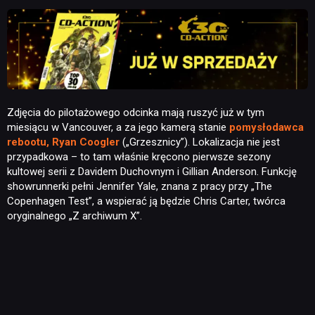
TECHNOLOGIE
DYSKUSJE
JUŻ GRALIŚMY
Zdjęcia do pilotażowego odcinka mają ruszyć już w tym
miesiącu w Vancouver, a za jego kamerą stanie
pomysłodawca
rebootu, Ryan Coogler
(„Grzesznicy”). Lokalizacja nie jest
SKLEP
przypadkowa – to tam właśnie kręcono pierwsze sezony
kultowej serii z Davidem Duchovnym i Gillian Anderson. Funkcję
showrunnerki pełni Jennifer Yale, znana z pracy przy „The
Copenhagen Test”, a wspierać ją będzie Chris Carter, twórca
oryginalnego „Z archiwum X”.