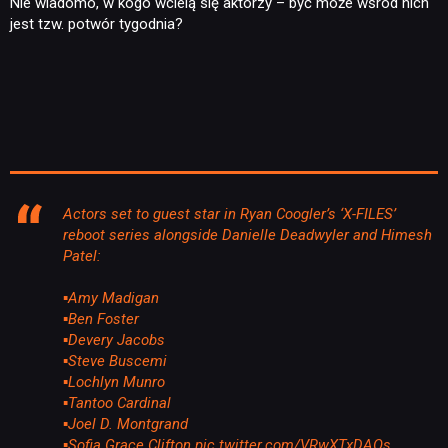
Nie wiadomo, w kogo wcielą się aktorzy – być może wśród nich
jest tzw. potwór tygodnia?
Actors set to guest star in Ryan Coogler’s ‘X-FILES’
reboot series alongside Danielle Deadwyler and Himesh
Patel:
▪️Amy Madigan
▪️Ben Foster
▪️Devery Jacobs
▪️Steve Buscemi
▪️Lochlyn Munro
▪️Tantoo Cardinal
▪️Joel D. Montgrand
▪️Sofia Grace Clifton
pic.twitter.com/VRwXTxDAOs