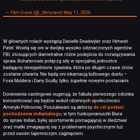
— Film Crave (@_filmcrave)
May 11, 2026
W głównych rolach wystąpią Danielle Deadwyler oraz Himesh
NEWSY
Patel. Wcielą się oni w dwójkę wysoko odznaczonych agentów
FBI, stosujących diametralnie różne podejścia do rozwiązywania
spraw. Bohaterowie połączą siły w specjalnej jednostce
RECENZJE
badającej niewyjaśnione zjawiska, która po długim czasie znów
zostanie otwarta. Nie będą oni inkarnacją kultowego duetu –
Foxa Muldera i Dany Scully, tylko zupełnie nowymi postaciami.
PUBLICYSTYKA
Doniesienia castingowe sugerują, że fabuła pierwszego odcinka
koncentrować się będzie wokół rdzennych społeczności
KULTURA
Ameryki Północnej. Poszukiwani są aktorzy
do ról postaci
pochodzenia indiańskiego
, w tym funkcjonariuszki Biura
do spraw Indian, byłej sportsmenki pomagającej w śledztwie
RETRO
oraz matki zmagającej się z problemami psychicznymi tuż
przed swoim tajemniczym zaginięciem.