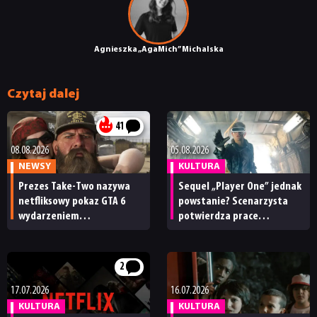
Agnieszka „AgaMich” Michalska
Czytaj dalej
41
08.08.2026
05.08.2026
NEWSY
KULTURA
Prezes Take-Two nazywa
Sequel „Player One” jednak
netfliksowy pokaz GTA 6
powstanie? Scenarzysta
wydarzeniem
potwierdza prace
obowiązkowym. Nawet
nad kontynuacją
nie wie, ilu Netflix
ma subskrybentów
2
17.07.2026
16.07.2026
KULTURA
KULTURA