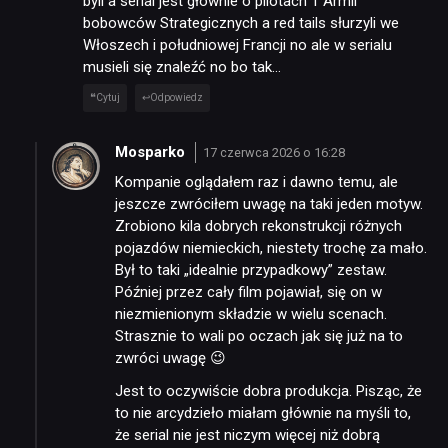
byli a serial jest głównie o pilotach 1 Armii
bobowców Strategicznych a red tails słurzyli we
Włoszech i południowej Francji no ale w serialu
musieli się znaleźć no bo tak…
Cytuj
Odpowiedz
Mosparko
17 czerwca 2026 o 16:28
Kompanie oglądałem raz i dawno temu, ale
jeszcze zwróciłem uwagę na taki jeden motyw.
Zrobiono kila dobrych rekonstrukcji różnych
pojazdów niemieckich, niestety trochę za mało.
Był to taki „idealnie przypadkowy” zestaw.
Później przez cały film pojawiał, się on w
niezmienionym składzie w wielu scenach.
Strasznie to wali po oczach jak się już na to
zwróci uwagę 😉
Jest to oczywiście dobra produkcja. Pisząc, że
to nie arcydzieło miałam głównie na myśli to,
że serial nie jest niczym więcej niż dobrą