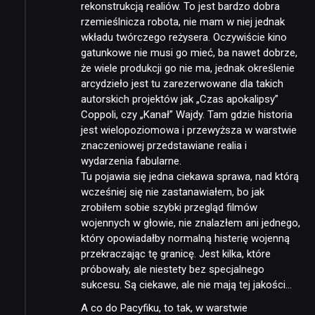
rekonstrukcją realiów. To jest bardzo dobra
rzemieślnicza robota, nie mam w niej jednak
wkładu twórczego reżysera. Oczywiście kino
gatunkowe nie musi go mieć, ba nawet dobrze,
że wiele produkcji go nie ma, jednak określenie
arcydzieło jest tu zarezerwowane dla takich
autorskich projektów jak „Czas apokalipsy”
Coppoli, czy „Kanał” Wajdy. Tam gdzie historia
jest wielopoziomowa i przewyższa w warstwie
znaczeniowej przedstawiane realia i
wydarzenia fabularne.
Tu pojawia się jedna ciekawa sprawa, nad którą
wcześniej się nie zastanawiałem, bo jak
zrobiłem sobie szybki przegląd filmów
wojennych w głowie, nie znalazłem ani jednego,
który opowiadałby normalną histerię wojenną
przekraczając tę granicę. Jest kilka, które
próbowały, ale niestety bez specjalnego
sukcesu. Są ciekawe, ale nie mają tej jakości…
A co do Pacyfiku, to tak, w warstwie