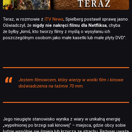
Teraz, w rozmowie z
ITV News
, Spielberg postawił sprawę jasno.
Oświadczył, że
nigdy nie nakręci filmu dla Netfliksa
, chyba
że byłby „kimś, kto tworzy filmy z myślą o wysyłaniu ich
poszczególnym osobom jako małe kasetki lub małe płyty DVD”:
Jestem filmowcem, który wierzy w wielki film i kinowe
doświadczenia na taśmie 70 mm.
Jego nieugięte stanowisko wynika z wiary w unikalną energię
„wypełnionej po brzegi sali kinowej” – miejsca, gdzie obcy sobie
ludzie wspólnie się śmieją lub krzyczą ze strachu. Reżyser uważa