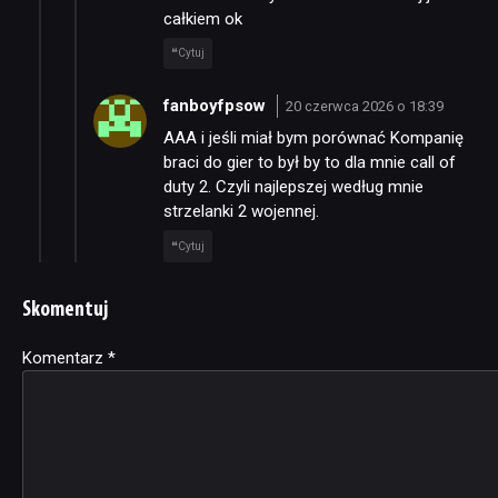
całkiem ok
Cytuj
fanboyfpsow
20 czerwca 2026 o 18:39
AAA i jeśli miał bym porównać Kompanię
braci do gier to był by to dla mnie call of
duty 2. Czyli najlepszej według mnie
strzelanki 2 wojennej.
Cytuj
Skomentuj
Komentarz
Alternative:
*