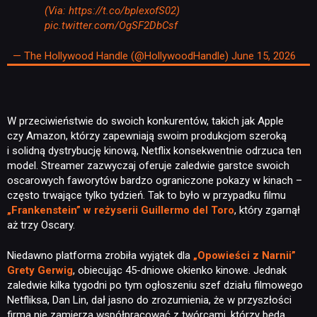
(Via:
https://t.co/bplexofS02
)
pic.twitter.com/OgSF2DbCsf
— The Hollywood Handle (@HollywoodHandle)
June 15, 2026
W przeciwieństwie do swoich konkurentów, takich jak Apple
czy Amazon, którzy zapewniają swoim produkcjom szeroką
i solidną dystrybucję kinową, Netflix konsekwentnie odrzuca ten
model. Streamer zazwyczaj oferuje zaledwie garstce swoich
oscarowych faworytów bardzo ograniczone pokazy w kinach –
często trwające tylko tydzień. Tak to było w przypadku filmu
„Frankenstein” w reżyserii Guillermo del Toro
, który zgarnął
aż trzy Oscary.
Niedawno platforma zrobiła wyjątek dla
„Opowieści z Narnii”
Grety Gerwig
, obiecując 45-dniowe okienko kinowe. Jednak
zaledwie kilka tygodni po tym ogłoszeniu szef działu filmowego
Netfliksa, Dan Lin, dał jasno do zrozumienia, że w przyszłości
firma nie zamierza współpracować z twórcami, którzy będą