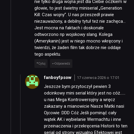
nie tylko druga wojna jest dla Ciebie oczkiem w
głowie, to jest świetny miniserial „Generation
Kill: Czas wojny”. U nas przeszedł prawie
niezauważony, a debilny tytuł też nie zachęca…
Jest mocna na faktach i doskonale
odtworzono np wojskowy slang. Kolega
(Amerykanin) jest w niego mocno wkręcony i
twierdzi, że żaden film tak dobrze nie oddaje
tego aspektu.
Cytuj
Odpowiedz
fanboyfpsow
17 czerwca 2026 o 17:01
Jeszcze bym przytoczył pewien 3
odcinkowy mini serial który jest no cóż……
u nas Mega Kontrowersyjny a wręcz
zakazany a mianowicie Nasze Matki nasi
Ojcowie :DDD Cóż Jeśli pominąć cały
wątek AK i wybielanie Wermachtu i inne
przeinaczenia i przekręcenia Historii to ten
serial od strony wizualno Efektowej jest