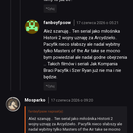
Cytuj
fanboyfpsow
17 czerwca 2026 o 05:21
Ależ szanuję… Ten serial jako miłośnika
NEWSY
Historii 2 wojny uznaję za Arcydzieło..
Pacyfik nieco słabszy ale nadal wybitny
tylko Masters of the Air take se mocno
RECENZJE
bym powiedział ale nadal godne obejrzenia
… Takich filmów i seriali Jak Kompania
Braci Pacyfik i Szer Ryan już nie ma i nie
PUBLICYSTYKA
będzie.
Cytuj
KULTURA
Mosparko
17 czerwca 2026 o 09:20
RETRO
fanboyfpsow napisał(a):
Ależ szanuję… Ten serial jako miłośnika Historii 2
wojny uznaję za Arcydzieło.. Pacyfik nieco słabszy ale
nadal wybitny tylko Masters of the Air take se mocno
TECHNOLOGIE