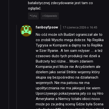
batalistycznej zdecydowanie jest tam co
oglądać.
Cytuj
Odpowiedz
fanboyfpsow
17 czerwca 2026 o 16:45
No cóż może ich Budżet ograniczał ale to
co zrobili Wyszło mega dobrze. Np Replika
Tygrysa w Kompanii a dajmy na to Replika
w Szer Ryanie.. A ten sam reżyser …. a też
czasowo dużo tych produkcji nie dzieli a
Budrzety też różne…. Moim zdaniem
Kompania jest Może nie Arcydziełem ale
dziełem jako serial Strikte wojenny który
skupia się bezpośrednio na działaniach
wojennych. Nie ma patosu nie ma
upolityczniania nie ma jakiegoś nie wiem
Uporczywego pokazywania jaty co są Hiro
Amerykanie a Niemcy totalni idioci nooo
może po za jedną sceną Gdzie była Scena