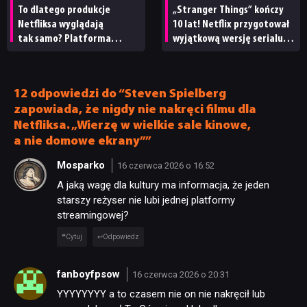
To dlatego produkcje
„Stranger Things” kończy
Netfliksa wyglądają
10 lat! Netflix przygotował
tak samo? Platforma
wyjątkową wersję serialu
przyznała, ile jej tytułów
na rocznicę
powstało z pomocą AI
12 odpowiedzi do “Steven Spielberg
zapowiada, że nigdy nie nakręci filmu dla
Netfliksa. „Wierzę w wielkie sale kinowe,
a nie domowe ekrany””
Mosparko
16 czerwca 2026 o 16:52
A jaką wagę dla kultury ma informacja, że jeden
starszy reżyser nie lubi jednej platformy
streamingowej?
Cytuj
Odpowiedz
fanboyfpsow
16 czerwca 2026 o 20:31
YYYYYYYY a to czasem nie on nie nakręcił lub