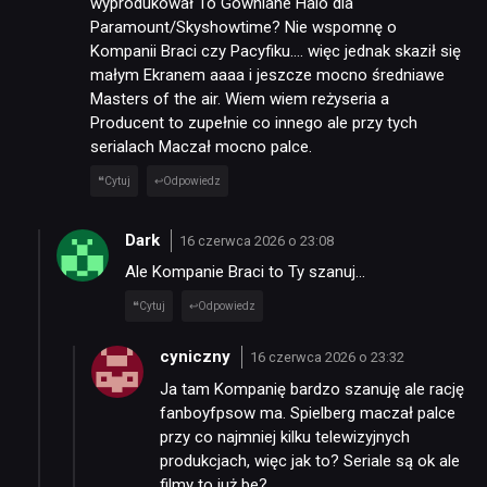
wyprodukował To Gówniane Halo dla
Paramount/Skyshowtime? Nie wspomnę o
Kompanii Braci czy Pacyfiku…. więc jednak skaził się
małym Ekranem aaaa i jeszcze mocno średniawe
Masters of the air. Wiem wiem reżyseria a
Producent to zupełnie co innego ale przy tych
serialach Maczał mocno palce.
Cytuj
Odpowiedz
Dark
16 czerwca 2026 o 23:08
Ale Kompanie Braci to Ty szanuj…
Cytuj
Odpowiedz
cyniczny
16 czerwca 2026 o 23:32
Ja tam Kompanię bardzo szanuję ale rację
fanboyfpsow ma. Spielberg maczał palce
przy co najmniej kilku telewizyjnych
produkcjach, więc jak to? Seriale są ok ale
filmy to już be?