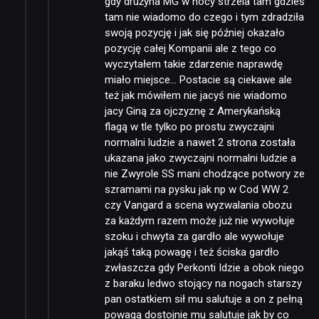
gdy drużyna MG w nocy strzela tam gdzieś
tam nie wiadomo do czego i tym zdradziła
swoją pozycję i jak się później okazało
pozycję całej Kompanii ale z tego co
wyczytałem takie zdarzenie naprawdę
miało miejsce… Postacie są ciekawe ale
też jak mówiłem nie jacyś nie wiadomo
jacy Giną za ojczyznę z Amerykańską
flagą w tle tylko po prostu zwyczajni
normalni ludzie a nawet 2 strona została
ukazana jako zwyczajni normalni ludzie a
nie Zwyrole SS mani chodzące potwory ze
szramami na pysku jak np w Cod WW 2
czy Vangard a scena wyzwalania obozu
za każdym razem może już nie wywołuje
szoku i chwyta za gardło ale wywołuje
jakąś taką powagę i też ściska gardło
zwłaszcza gdy Perkonti Idzie a obok niego
z baraku ledwo stojący na nogach starszy
pan ostatkiem sił mu salutuje a on z pełną
powagą dostojnie mu salutuje jak by co