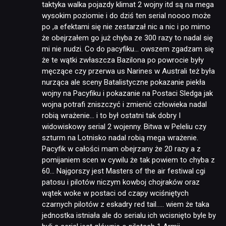
taktyka walka pojazdy klimat 2 wojny itd są na mega
wysokim poziomie i do dziś ten serial noooo może
po ,a efektami się nie zestarzał nic a nic i po mimo
że obejrzałem go już chyba ze 300 razy to nadal się
mi nie nudzi. Co do pacyfiku… owszem zgadzam się
że te wątki zwłaszcza Bazilona po powrocie były
męczące czy przerwa us Narines w Australi też była
nurząca ale sceny Batalistyczne pokazanie piekła
wojny na Pacyfiku i pokazanie na Postaci Sledga jak
wojna potrafi zniszczyć i zmienić człowieka nadal
robią wrażenie… i to był ostatni tak dobry I
widowiskowy serial 2 wojenny. Bitwa w Peleliu czy
szturm na Lotnisko nadal robią mega wrażenie.
Pacyfik w całości mam obejrzany że 20 razy a z
pomijaniem scen w cywilu że tak powiem to chyba z
60… Najgorszy jest Masters of the air festiwal cgi
patosu i pilotów niczym kowboj chojraków oraz
wątek woke w postaci od czapy wciśniętych
czarnych pilotów z eskadry red tail….. wiem że taka
jednostka istniała ale do serialu ich wcisnięto byle by