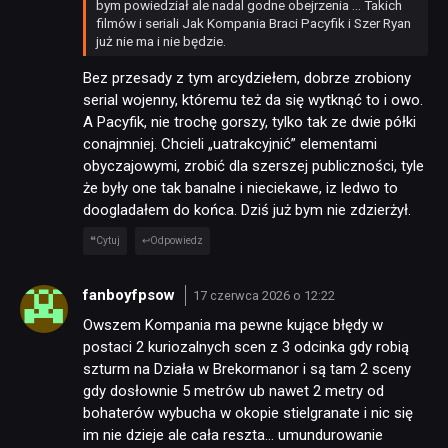
bym powiedział ale nadal godne obejrzenia … Takich
filmów i seriali Jak Kompania Braci Pacyfik i Szer Ryan
już nie ma i nie będzie.
DYSKUSJE
Bez przesady z tym arcydziełem, dobrze zrobiony
serial wojenny, któremu też da się wytknąć to i owo.
JUŻ GRALIŚMY
A Pacyfik, nie trochę gorszy, tylko tak ze dwie półki
conajmniej. Chcieli „uatrakcyjnić” elementami
obyczajowymi, zrobić dla szerszej publiczności, tyle
SKLEP
że były one tak banalne i nieciekawe, iz ledwo to
doogladałem do końca. Dziś już bym nie zdzierżył.
Cytuj
Odpowiedz
fanboyfpsow
17 czerwca 2026 o 12:22
Owszem Kompania ma pewne kujące błędy w
postaci 2 kuriozalnych scen z 3 odcinka gdy robią
szturm na Działa w Brekormanor i są tam 2 sceny
gdy dosłownie 5 metrów ub nawet 2 metry od
bohaterów wybucha w okopie stielgranate i nic się
im nie dzieje ale cała reszta… umundurowanie