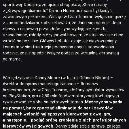
sportowej. Dodajmy, że ojciec chłopaków, Steve (znany
z „Krwawego diamentu” Djimon Hounsou), sam był kiedyś
zawodowym piłkarzem. Widząc w Gran Turismo wyłącznie gierkę
z samochodzikami, rodziciel uważa, że Jann się marnuje. Jego
obawy o niepewną przyszłość syna wydają się zresztą
uzasadnione, młody zrezygnował bowiem ze studiów i nie chce
wrócić na uczelnię. Główny bohater czuje się niezrozumiany
i narasta w nim frustracja podsycana chęcią udowodnienia
rodzinie, że nie spędził tysięcy godzin za wirtualną kierownicą
na marne.
W międzyczasie Danny Moore (w tej roli Orlando Bloom) –
dyrektor do spraw marketingu Nissana – tłumaczy
biznesmenom, że w Gran Turismo, złożony symulator wyścigów
na PlayStation, gra aż 80 mln fanów motoryzacji kochających
rywalizować ze sobą na cyfrowych torach.
Mężczyzna wpada
na pomysł, by rozpocząć eliminacje do serii zawodów
mających wyłonić najlepszych kierowców z owej gry,
a następnie… podjąć próbę zrobienia z nich profesjonalnych
kierowców wyścigowych.
Danny zdaje sobie sprawę, że jego