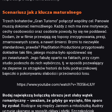
Scenariusz jak z klucza maturalnego
Trzech bohaterów „Gran Turismo” połączył wspólny cel. Panowie
muszą dokonać niemożliwego. Każdy z nich ma inne motywacje,
cechy osobowości oraz osobiste powody, by się nie poddawać.
Dodam, że w filmie przewijają się toposy zrezygnowania, presji,
zmarnowanych szans, a nawet śmierci. Brzmi to niezwykle
standardowo, prawda? PlayStation Productions przygotowało
dokładnie taki film, jakiego można było spodziewać się
po zwiastunach. Jego fabułę oparto na faktach, przy czym
studio podeszło do nich wybiórczo, tj. w sposób pozwalający
na zlepienie ze strzępków historii do bólu podręcznikowej
bajeczki o pokonywaniu słabości i przeciwności losu.
https://www.youtube.com/watch?v=7lI356vLlUY
Bodaj
największą bolączką obrazu jest słaby wątek
romantyczny – uważam, że gdyby go wycięto, film sporo
by zyskał
.
Rodzące się między Jannem a młodziutką Audrey
uczucie ukazano w sposób ckliwy i płytki. Szczękościsk