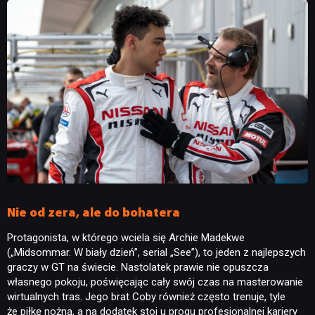
Nie od zera, ale do bohatera
Protagonista, w którego wciela się Archie Madekwe
(„Midsommar. W biały dzień”, serial „See”), to jeden z najlepszych
graczy w GT na świecie. Nastolatek prawie nie opuszcza
własnego pokoju, poświęcając cały swój czas na masterowanie
wirtualnych tras. Jego brat Coby również często trenuje, tyle
że piłkę nożną, a na dodatek stoi u progu profesjonalnej kariery