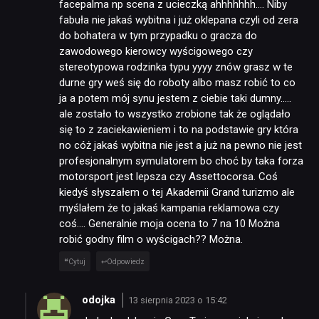
facepalma np scena z ucieczką ahhhhhhh…. Niby
fabuła nie jakaś wybitna i już oklepana czyli od zera
do bohatera w tym przypadku o gracza do
zawodowego kierowcy wyścigowego czy
stereotypowa rodzinka typu yyyy znów grasz w te
durne gry weś się do roboty albo masz robić to co
ja a potem mój synu jestem z ciebie taki dumny…..
ale zostało to wszystko zrobione tak że oglądało
się to z zaciekawieniem i to na podstawie gry która
no cóż jakaś wybitna nie jest a już na pewno nie jest
profesjonalnym symulatorem bo choć by taka forza
motorsport jest lepsza czy Assettocorsa. Coś
kiedyś słyszałem o tej Akademii Grand turizmo ale
myślałem że to jakaś kampania reklamowa czy
coś…. Generalnie moja ocena to 7 na 10 Można
robić godny film o wyścigach?? Można.
Cytuj
Odpowiedz
odojka
13 sierpnia 2023 o 15:42