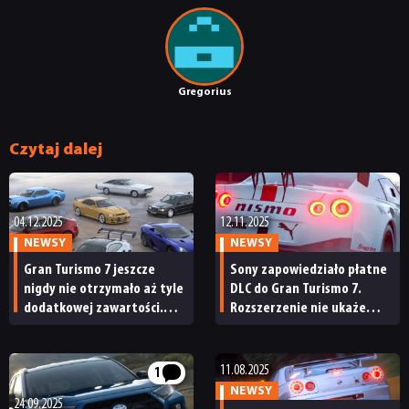
Gregorius
Czytaj dalej
04.12.2025
12.11.2025
NEWSY
NEWSY
Gran Turismo 7 jeszcze
Sony zapowiedziało płatne
nigdy nie otrzymało aż tyle
DLC do Gran Turismo 7.
dodatkowej zawartości.
Rozszerzenie nie ukaże
Płatne DLC i darmowa
się na PS4
aktualizacja już dostępne
11.08.2025
1
NEWSY
24.09.2025