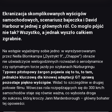
Ekranizacja skomplikowanych wyścigów
samochodowych, scenariusz bajeczka i David
Harbour w jednej z głównych ról. Co mogło pójść
nie tak? Wszystko, a jednak wyszło całkiem
zgrabnie.
Na wstępie wyjaśnijmy sobie jedno: w wyreżyserowanym
przez Neilla Blomkampa („Dystrykt 9”, „Chappie”) obrazie
nie uświadczycie wielogodzinnych rozważań o aerodynamice
czy optymalnym torze jazdy po szykanach Nürburgringu.
T
ypowo pitstopowy żargon pojawia się to tu, to tam,
jednakże kluczową dla kinowej adaptacji GT sprawą
pozostaje piękno wyścigów.
Widać to szczególnie w drugiej
połowie filmu. Wówczas rola rozpędzających się do 300 km/h
samochodów staje się równie ważna, co wyboista droga
do sukcesu, którą kroczy Jann Mardenborough – główny bohater
tej opowieści.