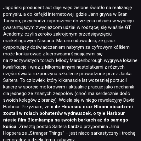
Japoński producent aut daje więc zielone światło na realizację
pomysłu, a do kafejki internetowej, gdzie Jann grywa w Gran
Turismo, przychodzi zaproszenie do wzięcia udziału w wyścigu
gwarantującym zwycięzcom udział w rodzącej się właśnie GT
Academy, czyli szeroko zakrojonym przedsięwzięciu
marketingowym Nissana. Ma ono udowodnić, że gracz
dysponujący doświadczeniem nabytym za cyfrowym kółkiem
może konkurować z kierowcami ścigającymi się
na rzeczywistych torach. Młody Mardenborough wygrywa lokalne
kwalifikacje i wraz z kilkoma innymi nastolatkami z różnych
części świata rozpoczyna szkolenie prowadzone przez Jacka
Saltera. To człowiek, który kilkanaście lat wcześniej porzucił
karierę w sporcie motorowym i aktualnie pracuje jako mechanik
dla jednego ze znanych zespołów (choć ma serdecznie dość
swoich kolegów z branży). Wciela się w niego rewelacyjny David
Harbour. Przyznam, że
o ile Hounsou oraz Bloom obsadzeni
zostali w rolach bohaterów wydmuszek, o tyle Harbour
niesie film Blomkampa na swoich barkach aż do samego
końca
.
Zresztą postać Saltera bardzo przypomina Jima
Hoppera ze „Stranger Things” – jest nieco sarkastyczny i trochę
nieporadny, a dzięki temu zabawny.