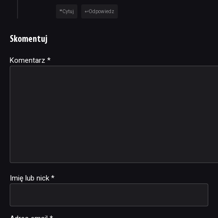
Cytuj
Odpowiedz
Skomentuj
Komentarz
Alternative:
*
Imię lub nick
*