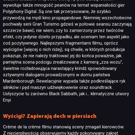
wywołuje także mnogość peanów na temat wspaniałości gier
Polyphony Digital. Są one tak przerysowane, że szybko
przywodzą na myśl kino propagandowe. Niemniej wszechobecne
pochwały serii Gran Turismo gdzieś w połowie seansu zaczynają
szczerze bawić; nie wiem, czy to zamierzony przez twórców
efekt, czy jedynie dzieło przypadku, ale oceniam ten aspekt jako
coś pozytywnego. Najlepszymi fragmentami filmu, oprócz
wyścigów (więcej o nich niżej), są chwile, w których produkcja
pokazuje, że nie należy traktować jej do końca poważnie, jak
pamiętna scena pościgu zrealizowana z kamerą „zza wozu”,
świetnie rozładowująca narastający krindż spowodowany
sztywnymi dialogami prowadzonymi w domu państwa
NEWSY
Mardenborough. Rewelacyjnie wypada także podkreślające ryk
silników i pęd maszyn udźwiękowienie oraz soundtrack.
Usłyszycie tu zarówno Black Sabbath, jak i… klimatyczne utwory
RECENZJE
Enyi.
Wyścigi? Zapierają dech w piersiach
PUBLICYSTYKA
Crème de la crème filmu stanowią sceny zmagań kierowców.
Z niecierpliwością obserwujemy każdy pokonywany zakręt