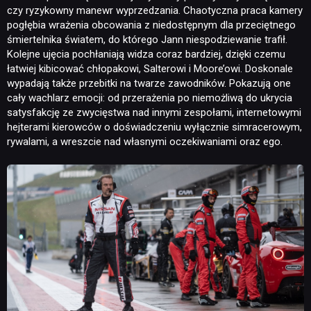
KULTURA
czy ryzykowny manewr wyprzedzania. Chaotyczna praca kamery
pogłębia wrażenia obcowania z niedostępnym dla przeciętnego
śmiertelnika światem, do którego Jann niespodziewanie trafił.
RETRO
Kolejne ujęcia pochłaniają widza coraz bardziej, dzięki czemu
łatwiej kibicować chłopakowi, Salterowi i Moore’owi. Doskonale
wypadają także przebitki na twarze zawodników. Pokazują one
TECHNOLOGIE
cały wachlarz emocji: od przerażenia po niemożliwą do ukrycia
satysfakcję ze zwycięstwa nad innymi zespołami, internetowymi
hejterami kierowców o doświadczeniu wyłącznie simracerowym,
rywalami, a wreszcie nad własnymi oczekiwaniami oraz ego.
DYSKUSJE
JUŻ GRALIŚMY
SKLEP