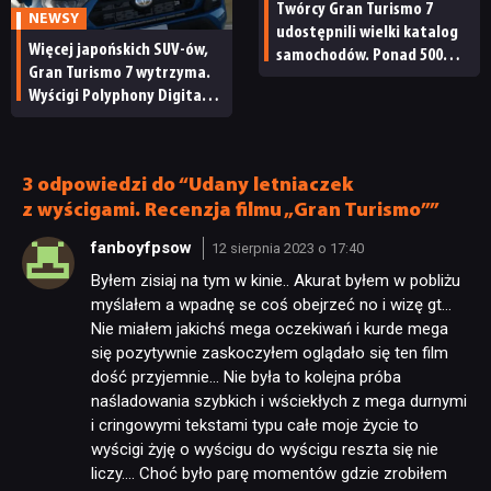
Twórcy Gran Turismo 7
NEWSY
udostępnili wielki katalog
Więcej japońskich SUV-ów,
samochodów. Ponad 500
Gran Turismo 7 wytrzyma.
modeli, galeria zdjęć, dane
Wyścigi Polyphony Digital
techniczne i nie tylko
właśnie otrzymały
najnowszą aktualizację
3 odpowiedzi do “Udany letniaczek
z wyścigami. Recenzja filmu „Gran Turismo””
fanboyfpsow
12 sierpnia 2023 o 17:40
Byłem zisiaj na tym w kinie.. Akurat byłem w pobliżu
myślałem a wpadnę se coś obejrzeć no i wizę gt…
Nie miałem jakichś mega oczekiwań i kurde mega
się pozytywnie zaskoczyłem oglądało się ten film
dość przyjemnie… Nie była to kolejna próba
naśladowania szybkich i wściekłych z mega durnymi
i cringowymi tekstami typu całe moje życie to
wyścigi żyję o wyścigu do wyścigu reszta się nie
liczy…. Choć było parę momentów gdzie zrobiłem