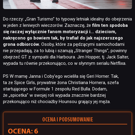
Do rzeczy: „Gran Turismo” to typowy letniak idealny do obejrzenia
w jeden z leniwych wieczorów. Zaznaczę, że
film ten spodoba
się raczej wyłącznie fanom motoryzacji i… dzieciom,
nakręcono go bowiem tak, by trafiał do jak najszerszego
grona odbiorców
.
Osoby, które za pędzącymi samochodami
nie przepadają, za to lubią i szanują „Stranger Things”, powinny
obejrzeć GT z sympatii dla Harboura. Jim Hopper, tj. Jack Salter,
wypada tu równie przekonująco, co w słynnym serialu Netflixa.
PS W mamę Janna i Coby’ego wcieliła się Geri Horner. Tak,
ta ze Spice Girls, prywatnie żona Christiana Hornera, szefa
startującego w Formule 1 zespołu Red Bulla. Dodam,
że „spicetka” w swojej roli wypada znacznie bardziej
przekonująco niż chociażby Hounsou grający jej męża.
OCENA I PODSUMOWANIE
OCENA: 6