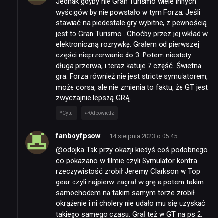
Jednak gdyby nie Gran Turismo wiele innych
wyścigów by nie powstało w tym Forza. Jeśli
stawiać na piedestale gry wybitne, z pewnością
jest to Gran Turismo . Choćby przez jej wkład w
elektroniczną rozrywkę. Grałem od pierwszej
części nieprzerwanie do 3. Potem niestety
długa przerwa, i teraz katuje 7 część. Świetna
gra. Forza również nie jest stricte symulatorem,
może corsa, ale nie zmienia to faktu, że GT jest
zwyczajnie lepszą GRĄ.
Cytuj
Odpowiedz
fanboyfpsow
14 sierpnia 2023 o 05:45
@odojka Tak przy okazji kiedyś coś podobnego
co pokazano w filmie czyli Symulator kontra
rzeczywistość zrobił Jeremy Clarkson w Top
gear czyli najpierw zagrał w grę a potem takim
samochodem na takim samym torze zrobił
okrążenie i ni cholery nie udało mu się uzyskać
takiego samego czasu. Grał też w GT na ps 2.