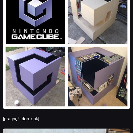
[pragnę! -dop. spk]