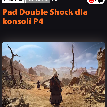
CD-ACTION
NADGODZINY
21.08.2016
43
Pad Double Shock dla
konsoli P4