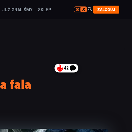

ZALOGUJ
JUŻ GRALIŚMY
SKLEP

42
a fala