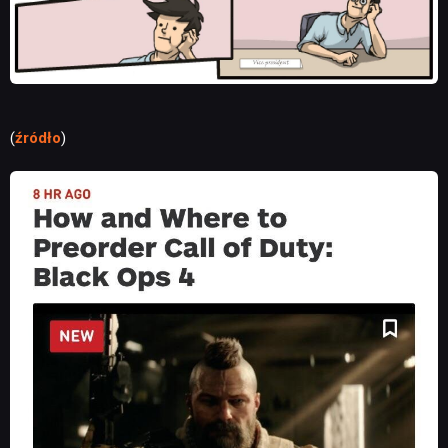
(
źródło
)