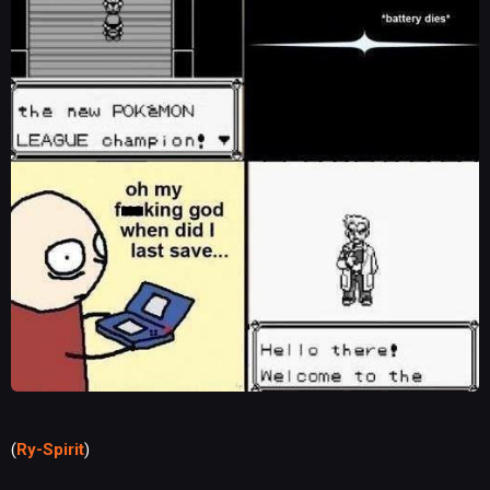
(
Ry-Spirit
)