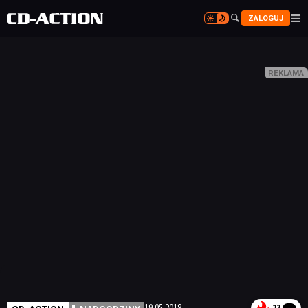


ZALOGUJ

