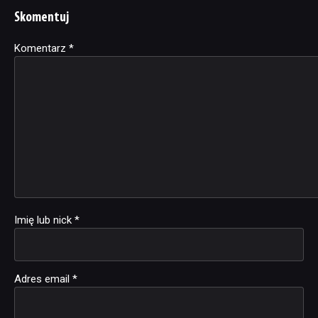
Skomentuj
Komentarz
Alternative:
*
Imię lub nick
*
Adres email
*