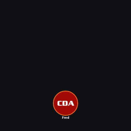
RECENZJE
PUBLICYSTYKA
KULTURA
RETRO
TECHNOLOGIE
DYSKUSJE
Fred
JUŻ GRALIŚMY