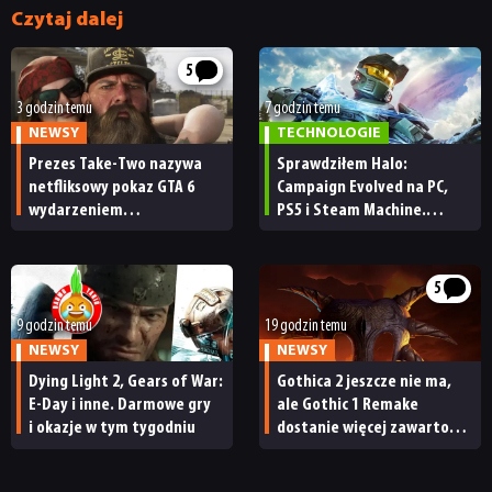
Czytaj dalej
SKLEP
5
3 godzin temu
7 godzin temu
NEWSY
TECHNOLOGIE
Prezes Take-Two nazywa
Sprawdziłem Halo:
netfliksowy pokaz GTA 6
Campaign Evolved na PC,
wydarzeniem
PS5 i Steam Machine.
obowiązkowym. Nawet
Wygląda świetnie,
nie wie, ilu Netflix
ale ma parę problemów
ma subskrybentów
[RECENZJA TECHNICZNA]
5
9 godzin temu
19 godzin temu
NEWSY
NEWSY
Dying Light 2, Gears of War:
Gothica 2 jeszcze nie ma,
E-Day i inne. Darmowe gry
ale Gothic 1 Remake
i okazje w tym tygodniu
dostanie więcej zawartości.
Twórcy zapowiadają
nadchodzące zmiany