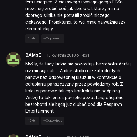
tym ucierpieć. Z ciekawego i wciągającego FPSa,
może się zrobić coś jak dzieła CI, którzy mimo
JUŻ GRALIŚMY
dobrego silnika nie potrafili zrobić niczego
ciekawego. Projektanci, to wg. mnie najważniejszy
element ekipy.
SKLEP
Cytuj
Odpowiedz
BAMsE
13 kwietnia 2010 o 14:31
Myślę, że tacy ludzie nie pozostają bezrobotni dłużej
niż miesiąc, ale… Żadne studio nie zatrudni tych
panów bez odpowiedniej klauzuli w kontrakcie o
odrabianiu pańszczyzny przez powiedzmy rok. Z
kolei ci panowie takiego kontraktu nie podpiszą.
Widzę to tak: przez pół roku pozostaną oficjalnie
bezrobotni ale będą już dłubać coś dla Respawn
Entertainment.
Cytuj
Odpowiedz