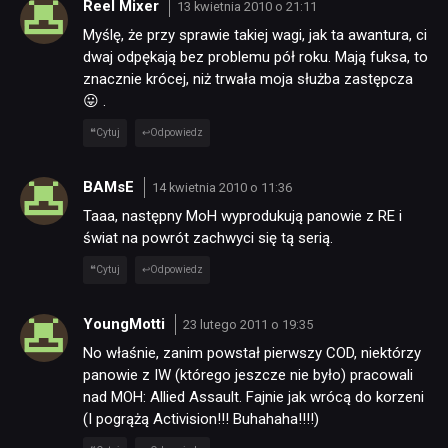
Reel Mixer
13 kwietnia 2010 o 21:11
Myślę, że przy sprawie takiej wagi, jak ta awantura, ci
dwaj odpękają bez problemu pół roku. Mają fuksa, to
znacznie krócej, niż trwała moja służba zastępcza
😛 .
Cytuj
Odpowiedz
BAMsE
14 kwietnia 2010 o 11:36
Taaa, następny MoH wyprodukują panowie z RE i
świat na powrót zachwyci się tą serią.
Cytuj
Odpowiedz
YoungMotti
23 lutego 2011 o 19:35
No właśnie, zanim powstał pierwszy COD, niektórzy
panowie z IW (którego jeszcze nie było) pracowali
nad MOH: Allied Assault. Fajnie jak wrócą do korzeni
(I pogrążą Activision!!! Buhahaha!!!!)