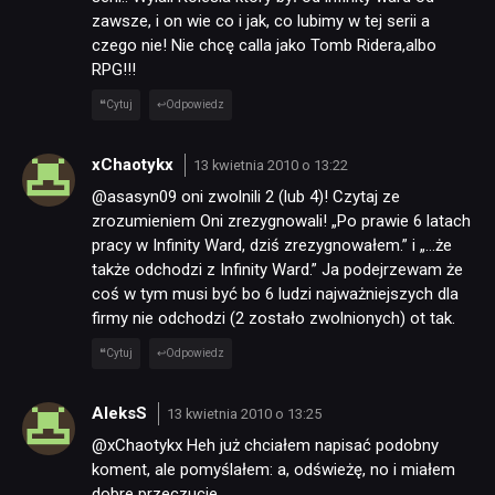
zawsze, i on wie co i jak, co lubimy w tej serii a
czego nie! Nie chcę calla jako Tomb Ridera,albo
RPG!!!
Cytuj
Odpowiedz
xChaotykx
13 kwietnia 2010 o 13:22
@asasyn09 oni zwolnili 2 (lub 4)! Czytaj ze
zrozumieniem Oni zrezygnowali! „Po prawie 6 latach
pracy w Infinity Ward, dziś zrezygnowałem.” i „…że
także odchodzi z Infinity Ward.” Ja podejrzewam że
coś w tym musi być bo 6 ludzi najważniejszych dla
firmy nie odchodzi (2 zostało zwolnionych) ot tak.
Cytuj
Odpowiedz
AleksS
13 kwietnia 2010 o 13:25
@xChaotykx Heh już chciałem napisać podobny
koment, ale pomyślałem: a, odświeżę, no i miałem
dobre przeczucie.