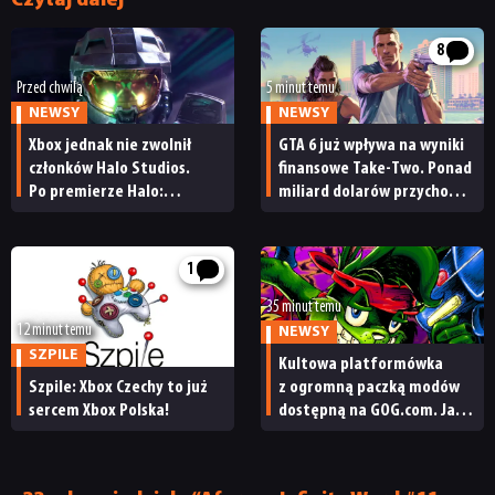
Czytaj dalej
8
Przed chwilą
5 minut temu
NEWSY
NEWSY
Xbox jednak nie zwolnił
GTA 6 już wpływa na wyniki
członków Halo Studios.
finansowe Take-Two. Ponad
Po premierze Halo:
miliard dolarów przychodu
Campaign Evolved z pracą
i reakcja giełdy
pożegnały się inne osoby
1
35 minut temu
12 minut temu
NEWSY
SZPILE
Kultowa platformówka
Szpile: Xbox Czechy to już
z ogromną paczką modów
sercem Xbox Polska!
dostępną na GOG.com. Jazz
Jackrabbit 2 Plus
pobierzecie jednym
kliknięciem