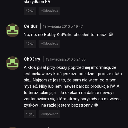
skrzydłami EA.
Cytuj
Odpowiedz
Celdur
13 kwietnia 2010 o 19:47
No, no, no Bobby Kut*siku chciałeś to masz! 😀
Cytuj
Odpowiedz
Ch33rry
13 kwietnia 2010 o 21:05
A ktoś pisał przy okazji poprzedniej informacji, że
jest ciekaw czy ktoś jeszcze odejdzie… proszę stało
się… Najgorsze jest to, że sam nie wiem co o tym
myśleć. Niby lubiłem, nawet bardzo produkcję IW. A
tu teraz takie jaja… Ja czekam na dalsze newsy i
zastanawiam się która strony barykady da mi więcej
zysków… na razie jestem bezstronny 😛
Cytuj
Odpowiedz