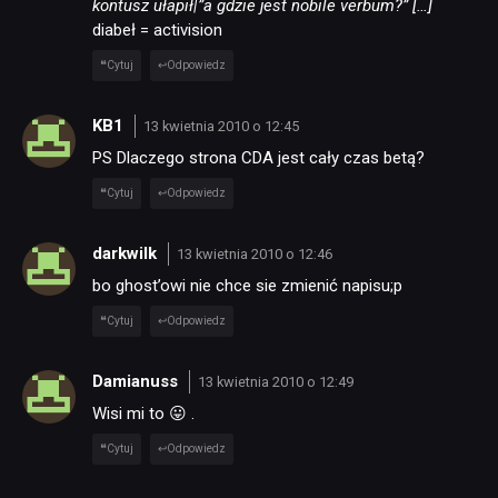
kontusz ułapił|”a gdzie jest nobile verbum?” […]
diabeł = activision
Cytuj
Odpowiedz
KB1
13 kwietnia 2010 o 12:45
PS Dlaczego strona CDA jest cały czas betą?
Cytuj
Odpowiedz
darkwilk
13 kwietnia 2010 o 12:46
bo ghost’owi nie chce sie zmienić napisu;p
Cytuj
Odpowiedz
Damianuss
13 kwietnia 2010 o 12:49
Wisi mi to 😛 .
Cytuj
Odpowiedz