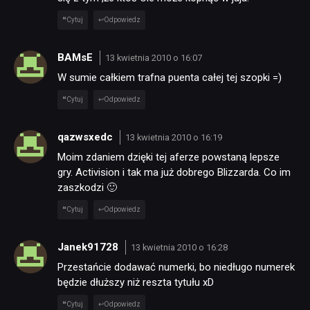
Cytuj
Odpowiedz
BAMsE
13 kwietnia 2010 o 16:07
W sumie całkiem trafna puenta całej tej szopki =)
Cytuj
Odpowiedz
qazwsxedc
13 kwietnia 2010 o 16:19
Moim zdaniem dzięki tej aferze powstaną lepsze
gry. Activision i tak ma już dobrego Blizzarda. Co im
zaszkodzi 🙂
Cytuj
Odpowiedz
Janek91728
13 kwietnia 2010 o 16:28
Przestańcie dodawać numerki, bo niedługo numerek
będzie dłuższy niż reszta tytułu xD
Cytuj
Odpowiedz