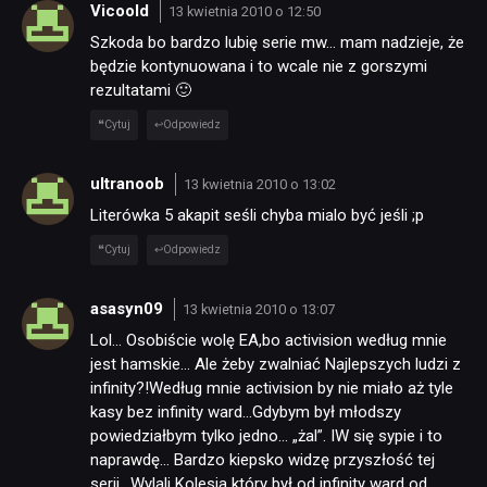
Vicoold
13 kwietnia 2010 o 12:50
Szkoda bo bardzo lubię serie mw… mam nadzieje, że
będzie kontynuowana i to wcale nie z gorszymi
rezultatami 🙂
Cytuj
Odpowiedz
ultranoob
13 kwietnia 2010 o 13:02
Literówka 5 akapit seśli chyba mialo być jeśli ;p
Cytuj
Odpowiedz
asasyn09
13 kwietnia 2010 o 13:07
Lol… Osobiście wolę EA,bo activision według mnie
jest hamskie… Ale żeby zwalniać Najlepszych ludzi z
infinity?!Według mnie activision by nie miało aż tyle
kasy bez infinity ward…Gdybym był młodszy
powiedziałbym tylko jedno… „żal”. IW się sypie i to
naprawdę… Bardzo kiepsko widzę przyszłość tej
serii.. Wylali Kolesia który był od infinity ward od