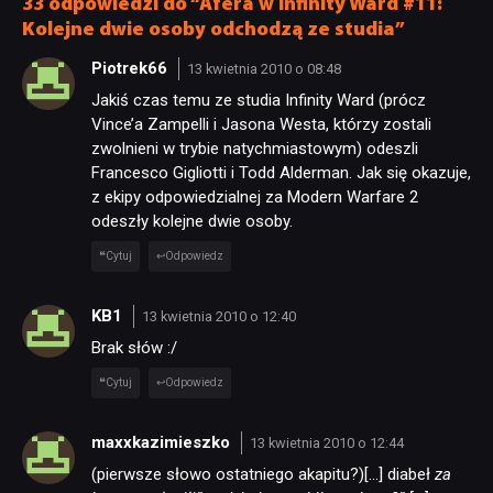
33 odpowiedzi do “Afera w Infinity Ward #11:
Kolejne dwie osoby odchodzą ze studia”
Piotrek66
13 kwietnia 2010 o 08:48
Jakiś czas temu ze studia Infinity Ward (prócz
Vince’a Zampelli i Jasona Westa, którzy zostali
zwolnieni w trybie natychmiastowym) odeszli
Francesco Gigliotti i Todd Alderman. Jak się okazuje,
z ekipy odpowiedzialnej za Modern Warfare 2
odeszły kolejne dwie osoby.
Cytuj
Odpowiedz
KB1
13 kwietnia 2010 o 12:40
Brak słów :/
Cytuj
Odpowiedz
maxxkazimieszko
13 kwietnia 2010 o 12:44
(pierwsze słowo ostatniego akapitu?)[…] diabeł
za