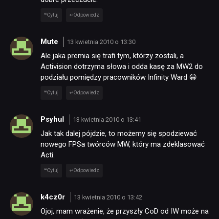
NEWSY
Cytuj
Odpowiedz
Mute
13 kwietnia 2010 o 13:30
RECENZJE
Ale jaka premia się trafi tym, którzy zostali, a
Activision dotrzyma słowa i odda kasę za MW2 do
podziału pomiędzy pracowników Infinity Ward 😀
PUBLICYSTYKA
Cytuj
Odpowiedz
KULTURA
Psyhul
13 kwietnia 2010 o 13:41
Jak tak dalej pójdzie, to możemy się spodziewać
RETRO
nowego FPSa twórców MW, który ma zdeklasować
Acti.
Cytuj
Odpowiedz
TECHNOLOGIE
k4cz0r
13 kwietnia 2010 o 13:42
DYSKUSJE
Ojoj, mam wrażenie, że przyszły CoD od IW może na