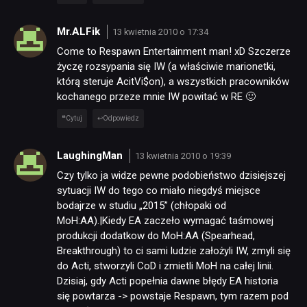
Mr.ALFik
13 kwietnia 2010 o 17:34
Come to Respawn Entertainment man! xD Szczerze
życzę rozsypania się IW (a właściwie marionetki,
którą steruje AcitVi$on), a wszystkich pracowników
kochanego przeze mnie IW powitać w RE 🙂
Cytuj
Odpowiedz
LaughingMan
13 kwietnia 2010 o 19:39
Czy tylko ja widze pewne podobieństwo dzisiejszej
sytuacji IW do tego co miało niegdyś miejsce
bodajrze w studiu „2015” (chłopaki od
MoH:AA).|Kiedy EA zaczeło wymagać taśmowej
produkcji dodatkow do MoH:AA (Spearhead,
Breakthrough) to ci sami ludzie założyli IW, zmyli się
do Acti, stworzyli CoD i zmietli MoH na całej linii.
Dzisiaj, gdy Acti popełnia dawne błędy EA historia
się powtarza -> powstaje Respawn, tym razem pod