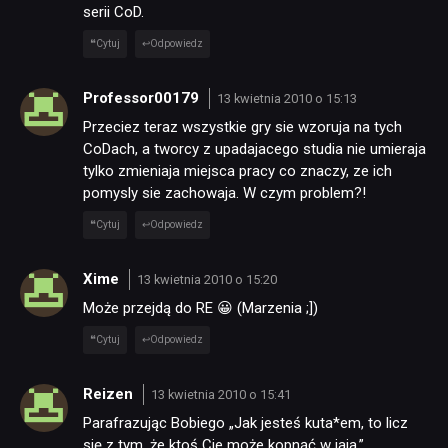
serii CoD.
Cytuj
Odpowiedz
Professor00179
13 kwietnia 2010 o 15:13
Przeciez teraz wszystkie gry sie wzoruja na tych
CoDach, a tworcy z upadajacego studia nie umieraja
tylko zmieniaja miejsca pracy co znaczy, ze ich
pomysly sie zachowaja. W czym problem?!
Cytuj
Odpowiedz
Xime
13 kwietnia 2010 o 15:20
Może przejdą do RE 😀 (Marzenia ;])
Cytuj
Odpowiedz
Reizen
13 kwietnia 2010 o 15:41
Parafrazując Bobiego „Jak jesteś kuta*em, to licz
się z tym ,że ktoś Cie może kopnąć w jaja.”