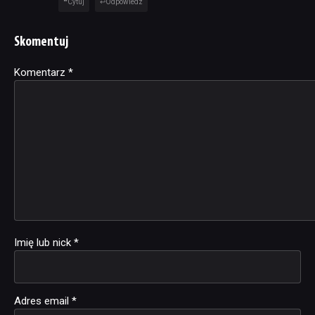
Cytuj
Odpowiedz
Skomentuj
Komentarz
Alternative:
*
Imię lub nick
*
Adres email
*