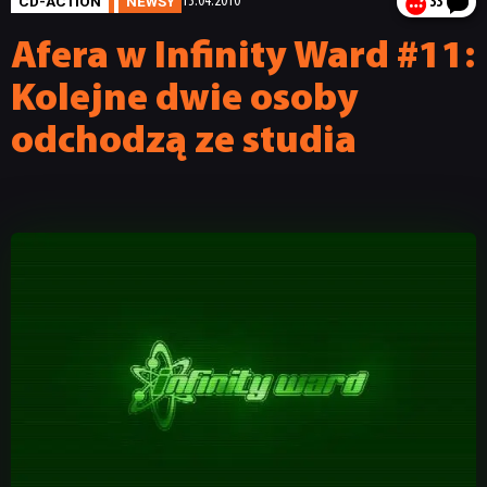
CD-ACTION
NEWSY
13.04.2010
33
Afera w Infinity Ward #11:
Kolejne dwie osoby
odchodzą ze studia