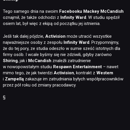
Tego samego dnia na swoim
Facebooku Mackey McCandish
oznajmił, że także odchodzi z
Infinity Ward
. W studiu spędził
osiem lat, był więc z ekipą od początku jej istnienia.
Jeśli tak dalej pójdzie,
Activision
może utracić wszystkie
najważniejsze osoby z zespołu
Infinity Ward
. Przypomnijmy,
że do tej pory, ze studia odeszło w sumie sześć istotnych dla
firmy osób. I wcale byśmy się nie zdziwili, gdyby zarówno
Shiring
, jak i
McCandish
znaleźli zatrudnienie
w nowopowstałym studiu
Respawn Entertainment
– nawet
mimo tego, że jak twierdzi
Activision
, kontrakt z
Westem
i
Zampellą
zakazuje im zatrudniania byłych współpracowników
przez pół roku od zmiany pracodawcy.
§