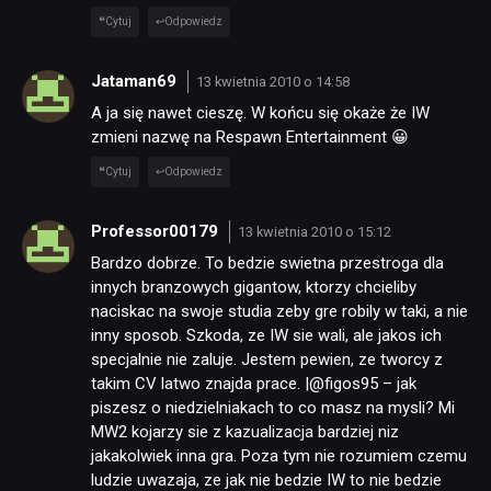
Cytuj
Odpowiedz
Jataman69
13 kwietnia 2010 o 14:58
A ja się nawet cieszę. W końcu się okaże że IW
zmieni nazwę na Respawn Entertainment 😀
Cytuj
Odpowiedz
Professor00179
13 kwietnia 2010 o 15:12
Bardzo dobrze. To bedzie swietna przestroga dla
innych branzowych gigantow, ktorzy chcieliby
naciskac na swoje studia zeby gre robily w taki, a nie
inny sposob. Szkoda, ze IW sie wali, ale jakos ich
specjalnie nie zaluje. Jestem pewien, ze tworcy z
takim CV latwo znajda prace. |@figos95 – jak
piszesz o niedzielniakach to co masz na mysli? Mi
MW2 kojarzy sie z kazualizacja bardziej niz
jakakolwiek inna gra. Poza tym nie rozumiem czemu
ludzie uwazaja, ze jak nie bedzie IW to nie bedzie