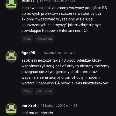
BAMsE
13 kwietnia 2010 o 14:33
Inną kwestią jest, że znamy wszyscy podejście EA
do nowych projektów i szczerze wątpię, by byli
skłonni inwestować w „szalone wizje ludzi
spuszczonych ze smyczy” jakimi zdaje się być
powstające Respawn Entertainment 😉
Cytuj
Odpowiedz
figos95
13 kwietnia 2010 o 14:50
szok,jeśli jeszcze tak z 10 osób odejdzie któży
współtworzyli serię call of duty to niestety możemy
pożegnać sie z tym genialny shotterem oraz
wspaniała seria jaką bylo call of duty i modern
warfare ;[ napewno EA powoła jakis niedzielniaków
Cytuj
Odpowiedz
bart-2pl
13 kwietnia 2010 o 14:55
acti ma co chciało …