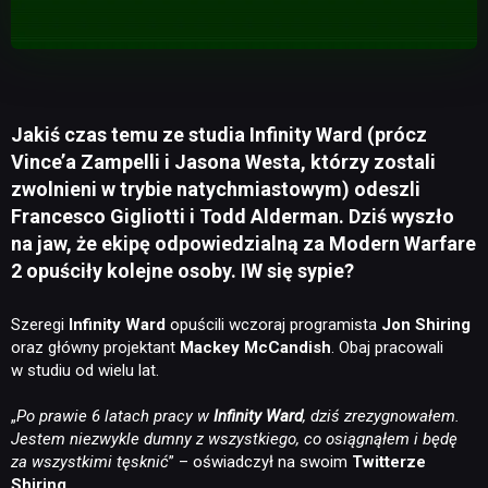
Jakiś czas temu ze studia Infinity Ward (prócz
Vince’a Zampelli i Jasona Westa, którzy zostali
zwolnieni w trybie natychmiastowym) odeszli
Francesco Gigliotti i Todd Alderman. Dziś wyszło
na jaw, że ekipę odpowiedzialną za Modern Warfare
2 opuściły kolejne osoby. IW się sypie?
Szeregi
Infinity Ward
opuścili wczoraj programista
Jon Shiring
oraz główny projektant
Mackey McCandish
. Obaj pracowali
w studiu od wielu lat.
„
Po prawie 6 latach pracy w
Infinity Ward
, dziś zrezygnowałem.
Jestem niezwykle dumny z wszystkiego, co osiągnąłem i będę
za wszystkimi tęsknić
” – oświadczył na swoim
Twitterze
Shiring
.