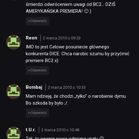
śmierdzi odwróceniem uwagi od BC2… DZIŚ
AMERYKAŃSKA PREMIERA! 🙂 )
Odpowiedz
Reon
2 marca 2010 o 09:53
IMO to jest Celowe posuniecie głównego
konkurenta DICE. Chca narobic szumu by przyćmić
premiere BC2 x)
Odpowiedz
Bombaj
2 marca 2010 o 10:33
Mam ndzieję, że chodzi „tylko” o narobienie dymu.
Bo szkoda by było ;/.
Odpowiedz
t.U.r.
2 marca 2010 o 10:48
Tak, to pewnie nowa odmiana viralu 😉