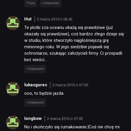
Cytuj
Odpowiedz
Hut
2 marca 2010 o 06:42
Te plotki zza oceanu okażą się prawdziwe (już
okazały się prawdziwe), coś bardzo złego dzieje się
w studiu, które stworzyło najgłośniejszą grę
minionego roku. W jego siedzibie pojawili się
ochroniarze, szukając założycieli firmy. Ci przepadli
bez wieści…
Odpowiedz
lukasgures
2 marca 2010 o 07:00
ooo, to będzie jazda
Odpowiedz
longbow
2 marca 2010 o 07:03
No i skończyło się rumakowanie.|Coś nie chcę mi