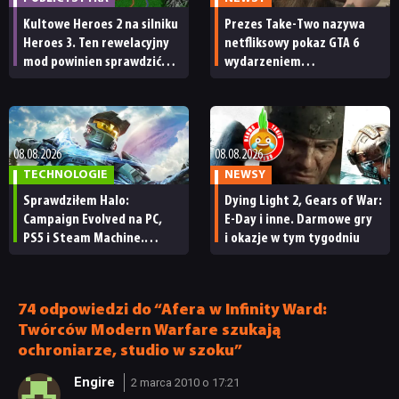
Kultowe Heroes 2 na silniku
Prezes Take-Two nazywa
Heroes 3. Ten rewelacyjny
netfliksowy pokaz GTA 6
mod powinien sprawdzić
wydarzeniem
każdy fan
obowiązkowym. Nawet
nie wie, ilu Netflix
ma subskrybentów
08.08.2026
08.08.2026
TECHNOLOGIE
NEWSY
Sprawdziłem Halo:
Dying Light 2, Gears of War:
Campaign Evolved na PC,
E-Day i inne. Darmowe gry
PS5 i Steam Machine.
i okazje w tym tygodniu
Wygląda świetnie,
ale ma parę problemów
[RECENZJA TECHNICZNA]
74 odpowiedzi do “Afera w Infinity Ward:
Twórców Modern Warfare szukają
ochroniarze, studio w szoku”
Engire
2 marca 2010 o 17:21