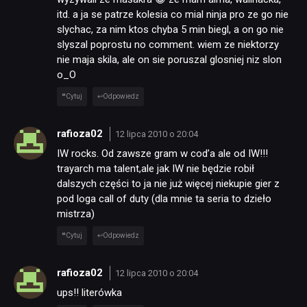
itd. a ja se patrze kolesia co mial ninja pro ze go nie
slychac, za nim ktos chyba 5 min biegl, a on go nie
TECHNOLOGIE
slyszal poprostu no comment. wiem ze niektorzy
nie maja skila, ale on sie poruszal glosniej niz slon
o_O
DYSKUSJE
Cytuj
Odpowiedz
JUŻ GRALIŚMY
rafioza02
12 lipca 2010 o 20:04
IW rocks. Od zawsze gram w cod’a ale od IW!!!
trayarch ma talent,ale jak IW nie będzie robił
SKLEP
dalszych części to ja nie już więcej niekupie gier z
pod loga call of duty (dla mnie ta seria to dzieło
mistrza)
Cytuj
Odpowiedz
rafioza02
12 lipca 2010 o 20:04
ups!! literówka