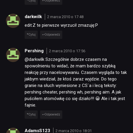
Cytuj
Odpowiedz
darkwilk
2 marca 2010 o 17:48
edit:Z te pierwsze wyrzucił zmazuję:P
Cytuj
Odpowiedz
Pershing
2 marca 2010 o 17:56
@darkwilk Szczególnie dobrze czasem na
spowolnieniu to widać, że mam bardzo szybką
reakcję przy nacelowywaniu. Czasem wygląda to tak
jakbym wiedział, że ktoś zaraz wyjdzie. Do tego
granie na słuch wyniesione z CS`a i lecą teksty:
pershing cheater, pershing wh, pershing aim. A jak
puściłem atomówkę co się działo!!! 😀 Ale i tak jest
fajnie.
Cytuj
Odpowiedz
AdamsS123
2 marca 2010 o 18:01