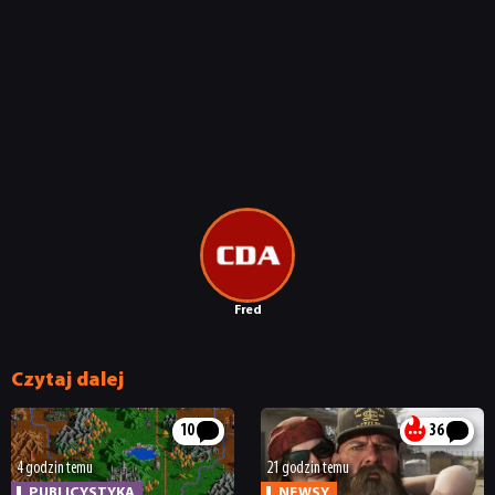
Fred
Czytaj dalej
10
36
4 godzin temu
21 godzin temu
PUBLICYSTYKA
NEWSY