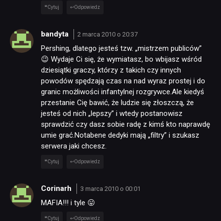
Cytuj
Odpowiedz
bandyta
2 marca 2010 o 20:37
Pershing, dlatego jesteś tzw. „mistrzem publiców”
😉 Wydaje Ci się, że wymiatasz, bo wbijasz wśród
dziesiątki graczy, którzy z takich czy innych
powodów spędzają czas na nad wyraz prostej i do
granic możliwości infantylnej rozgrywce.Ale kiedyś
przestanie Cię bawić, że ludzie się złoszczą, że
jesteś od nich „lepszy” i wtedy postanowisz
sprawdzić czy dasz sobie radę z kimś kto naprawdę
umie grać.Notabene dedyki mają „filtry” i szukasz
serwera jaki chcesz.
Cytuj
Odpowiedz
Corinarh
3 marca 2010 o 00:01
MAFIA!!! i tyle 😛
Cytuj
Odpowiedz