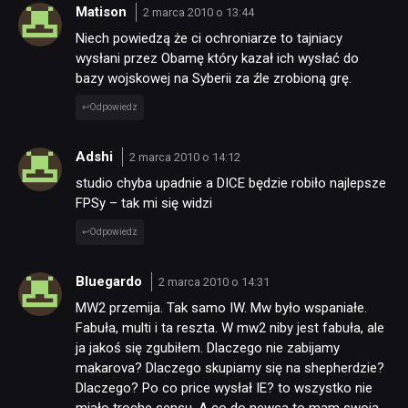
Matison
2 marca 2010 o 13:44
Niech powiedzą że ci ochroniarze to tajniacy
wysłani przez Obamę który kazał ich wysłać do
bazy wojskowej na Syberii za źle zrobioną grę.
Odpowiedz
Adshi
2 marca 2010 o 14:12
studio chyba upadnie a DICE będzie robiło najlepsze
FPSy – tak mi się widzi
Odpowiedz
Bluegardo
2 marca 2010 o 14:31
MW2 przemija. Tak samo IW. Mw było wspaniałe.
Fabuła, multi i ta reszta. W mw2 niby jest fabuła, ale
ja jakoś się zgubiłem. Dlaczego nie zabijamy
makarova? Dlaczego skupiamy się na shepherdzie?
Dlaczego? Po co price wysłał IE? to wszystko nie