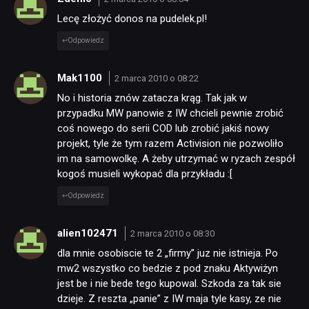
Lecę złożyć donos na pudelek.pl!
Odpowiedz
Mak1100
2 marca 2010 o 08:22
No i historia znów zatacza krąg. Tak jak w
przypadku MW panowie z IW chcieli pewnie zrobić
coś nowego do serii COD lub zrobić jakiś nowy
projekt, tyle że tym razem Activision nie pozwoliło
im na samowolkę. A żeby utrzymać w ryzach zespół
kogoś musieli wykopać dla przykładu :[
Odpowiedz
alien102471
2 marca 2010 o 08:30
dla mnie osobiscie te 2 „firmy” juz nie istnieja. Po
mw2 wszystko co bedzie z pod znaku Aktywiżyn
jest be i nie bede tego kupowal. Szkoda za tak sie
dzieje. Z reszta „panie” z IW maja tyle kasy, ze nie