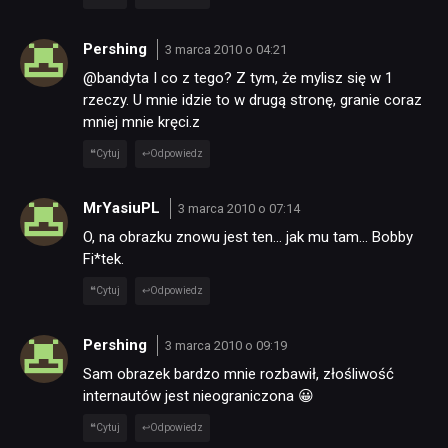
Pershing
3 marca 2010 o 04:21
@bandyta I co z tego? Z tym, że mylisz się w 1
rzeczy. U mnie idzie to w drugą stronę, granie coraz
mniej mnie kręci.z
Cytuj
Odpowiedz
MrYasiuPL
3 marca 2010 o 07:14
O, na obrazku znowu jest ten… jak mu tam… Bobby
Fi*tek.
Cytuj
Odpowiedz
Pershing
3 marca 2010 o 09:19
Sam obrazek bardzo mnie rozbawił, złośliwość
internautów jest nieograniczona 😀
Cytuj
Odpowiedz