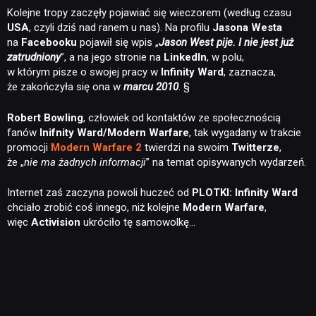
Kolejne tropy zaczęły pojawiać się wieczorem (według czasu
USA
, czyli dziś nad ranem u nas). Na profilu
Jasona Westa
na
Facebooku
pojawił się wpis „
Jason West pije. I nie jest już
zatrudniony
”, a na jego stronie na
LinkedIn
, w polu,
w którym pisze o swojej pracy w
Infinity Ward
, zaznacza,
że zakończyła się ona w
marcu 2010
. §
Robert Bowling
, człowiek od kontaktów ze społecznością
fanów
Inifnity Ward/Modern Warfare
, tak wygadany w trakcie
promocji
Modern Warfare 2
twierdzi na swoim
Twitterze
,
że „
nie ma żadnych informacji
” na temat opisywanych wydarzeń.
Internet zaś zaczyna powoli huczeć od
PLOTKI:
Infinity Ward
chciało zrobić coś innego, niż kolejne
Modern Warfare
,
więc
Activision
ukróciło tę samowolkę…