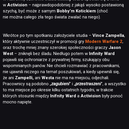
w
Activision
– najprawdopodobniej z jakąś wysoko postawioną
szychą, być może z samym
Bobby’m Kotickiem
(choć
nie można całego zła tego świata zwalać na niego).
Wkrótce po tym spotkaniu założyciele studia –
Vince Zampella
,
który aktywnie uczestniczył w promocji gry
Modern Warfare 2
,
oraz trochę mniej znany szerokiej społeczności graczy
Jason
West
– zniknęli bez śladu. Niedługo potem w
Infinity Ward
pojawili się ochroniarze z prywatnej firmy, szukający obu
wspomnianych panów. Nie chcieli rozmawiać z pracownikami,
nie ujawnili niczego na temat poszukiwań, a kiedy upewnili się,
że ani
Zampelli,
ani
Westa
nie ma na miejscu, odjechali.
Pracownicy są podobno „
zagubieni
” i „
przestraszeni
”, a wszystko
to ma miejsce po okresie kilku ostatnich tygodni, w trakcie
których stosunki między
Inifnity Ward
a
Activision
były ponoć
mocno napięte.