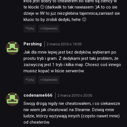
ktoś jest dobry to cheaterem bo sami są cienćy w
te klocki 🙂 (darkwilk to tak nawiasem :)A to co sie
dzieje w IW to juz niezgłebina tajemnica,zamiast sie
kłucic to by zrobili dedyki, hehe 🙂
Cytuj
Odpowiedz
Pershing
2 marca 2010 o 19:09
Jak dla mnie lepiej jest bez dedyków, wybieram po
prostu tryb i gram. Z dedykami jest taki problem, że
zazwyczaj jest 1 tryb i kilka map. Chcesz coś innego
musisz kopać w liście serwerów.
Cytuj
Odpowiedz
codename666
2 marca 2010 o 20:30
Swoją drogą nigdy nie cheatowałem, i co ciekawsze
nie wiem jak cheatować na Steamie. Dziwią mnie
ludzie, którzy wyzywają innych (często nawet mnie)
od cheaterów.