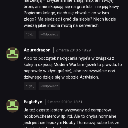
narzekają – zwykle ani nie znają map, ani swojej
broni, ani nie skupiają się na grze lub… nie piją kawy.
Popieram kolegę, niech się chwali – co w tym
złego? Ma siedzieć i grać dla siebie? Niech ludzie
wiedzą jakie imiona miotą na serwerach.
Cytuj
Odpowiedz
Azuredragon
2 marca 2010 o 18:29
Albo to początek nakręcania hype’a w związku z
kolejną częścią Modern Warfare (jeżeli to prawda, to
naprawdę w złym guście), albo rzeczywiście coś
dziwnego dzieje się w obozie Activision.
Cytuj
Odpowiedz
EagleEye
2 marca 2010 o 18:51
Ja też często jestem wyzywany od camperow,
noobow,cheaterow itp. itd. Ale to chyba normalne
jesli jest sie lepszym.Nooby Tłumaczą sobie tak ze