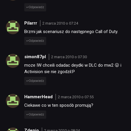
Odpowiedz
Pilarrr
2 marca 2010 o 07:24
Brzmi jak scenariusz do następnego Call of Duty.
Odpowiedz
simon87pl
2 marca 2010 o 07:30
moze IW chceili odadac deydki w DLC do mw2 😛 i
Activision sie nie zgodzil:P
Odpowiedz
HammerHead
2 marca 2010 o 07:55
Ciekawe co w ten sposób promują?
Odpowiedz
Zdenio
2 marca 2010 o 08:04