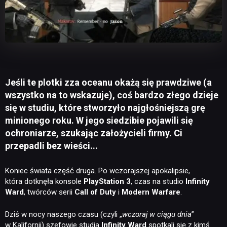
Jeśli te plotki zza oceanu okażą się prawdziwe (a
wszystko na to wskazuje), coś bardzo złego dzieje
się w studiu, które stworzyło najgłośniejszą grę
minionego roku. W jego siedzibie pojawili się
ochroniarze, szukając założycieli firmy. Ci
przepadli bez wieści...
Koniec świata część druga. Po wczorajszej apokalipsie,
która dotknęła konsole
PlayStation 3
, czas na studio
Infinity
Ward
, twórców serii
Call of Duty
i
Modern Warfare
.
Dziś w nocy naszego czasu (czyli „
wczoraj w ciągu dnia
”
w Kalifornii) szefowie studia
Infinity Ward
spotkali się z kimś