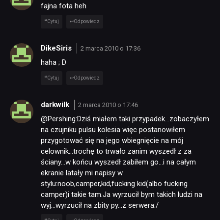
fajna fota heh
Cytuj
Odpowiedz
DikeSiris
2 marca 2010 o 17:36
haha ; D
Cytuj
Odpowiedz
darkwilk
2 marca 2010 o 17:46
@Pershing:Dziś miałem taki przypadek…zobaczyłem
na czujniku pulsu kolesia więc postanowiłem
przygotować się na jego wbiegnięcie na mój
celownik…trochę to trwało zanim wyszedł z za
ściany…w końcu wyszedł zabiłem go…i na całym
ekranie latały mi napisy w
stylu:noob,camper,kid,fucking kid(albo fucking
camper)i takie tam.Ja wyrzucił bym takich ludzi na
wyj…wyrzucił na zbity py…z serwera:/