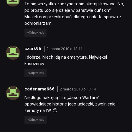
To się wszystko zaczyna robić skomplikowane. No,
po prostu „co się dzieje w państwie duńskim”.
Musieli coś przeskrobać, dlatego cała ta sprawa z
ochroniarzami.
Odpowiedz
szark95
2 marca 2010 o 13:11
I dobrze. Niech idą na emeryture. Najwięksi
kasożercy
Odpowiedz
codename666
2 marca 2010 o 13:14
Niedługo nakręcą film „Jason Warfare”
opowiadające historie jego ucieczki, zwolnienia i
zemsty na IW. 🙂
Odpowiedz