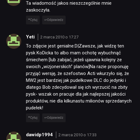
Ta wiadomość jakos nieszczególnie mnie
zaskoczyła.
Cytuj
Odpowiedz
Yeti
2 marca 2010 o 17:27
To zdjęcie jest genialne:D|Zawsze, jak widzę ten
pysk KoDicka to albo mam ochotę wybuchnąć
śmiechem [lub zabijać, jeżeli ujawnia kolejny ze
swoich „wizjonerskich” planów]Na razie proponuję
przyjąć wersję, że szefostwo Acti wkurzyło się, że
MW2 jest bardziej jak pudełkowe DLC do jedynki i
dlatego Bob zdecydował się ich wyrzucić na zbity
pysk- wszak on pracuje dla jak najlepszej jakości
produktów, nie dla kilkunastu milionów sprzedanych
pudełek!
Cytuj
Odpowiedz
dawidp1994
2 marca 2010 o 17:33