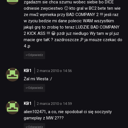
zgadazm sie chca szumu wobec siebie bo DICE
odniesie zwyciestwo 🙂 kto gral w BC2 bete ten wie
ze mw2 wymieka przy BAD COMPANY 2 !!! jesli raz
w zyciu bedzie mi dane polecic WAM wszystkim
jakąś grę to zrobię to teraz LUDZIE BAD COMPANY
2 KICK ASS !!! 😀 pzdr juz niedlugo Wy tam w pl juz
macie gre taK ? zazdroszcze ;P ja msuze czekac do
4 ;p
Odpowiedz
KB1
2 marca 2010 o 14:56
Żal mi Westa :/
Odpowiedz
KB1
2 marca 2010 o 14:59
alien102471, a co, nie spodobał ci się soczysty
gameplay z MW 2???
Odpowiedz