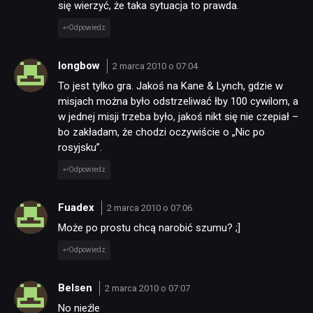
się wierzyć, że taka sytuacja to prawda.
Odpowiedz
longbow
2 marca 2010 o 07:04
To jest tylko gra. Jakoś na Kane & Lynch, gdzie w
misjach można było odstrzeliwać łby 100 cywilom, a
w jednej misji trzeba było, jakoś nikt się nie czepiał –
bo zakładam, że chodzi oczywiście o „Nic po
rosyjsku”.
Odpowiedz
Fuadex
2 marca 2010 o 07:06
Może po prostu chcą narobić szumu? ;]
Odpowiedz
Belsen
2 marca 2010 o 07:07
No nieźle