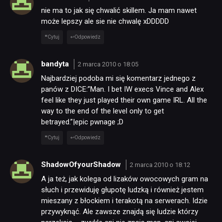
nie ma to jak się chwalić skillem. Ja mam nawet
może lepszy ale sie nie chwalę xDDDDD
Cytuj
Odpowiedz
bandyta
2 marca 2010 o 18:05
Najbardziej podoba mi się komentarz jednego z
panów z DICE:”Man. I bet IW execs Vince and Alex
feel like they just played their own game IRL. All the
way to the end of the level only to get
betrayed.”|epic pwnage ;D
Cytuj
Odpowiedz
ShadowOfyourShadow
2 marca 2010 o 18:12
A ja też, jak kolega od lizaków owocowych gram na
słuch i przewiduję głupotę ludzką i również jestem
mieszany z błockiem i terakotą na serwerach. Idzie
przywyknąć. Ale zawsze znajdą się ludzie którzy