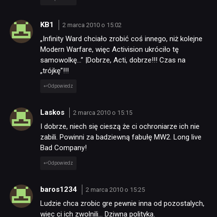
KB1
2 marca 2010 o 15:02
„Infinity Ward chciało zrobić coś innego, niż kolejne
Modern Warfare, więc Activision ukróciło tę
samowolkę…” |Dobrze, Acti, dobrze!!! Czas na
„trójkę”!!!
Odpowiedz
Laskos
2 marca 2010 o 15:15
I dobrze, niech się cieszą że ci ochroniarze ich nie
zabili. Powinni za badziewną fabułę MW2. Long live
Bad Company!
Odpowiedz
baros1234
2 marca 2010 o 15:25
Ludzie chca zrobic gre pewnie inna od pozostalych,
wiec ci ich zwolnili… Dziwna polityka.