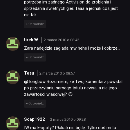
potrzeba im zadnego Activision do zrobienia i
sprzedania swietnych gier. Taaa a jednak cos jest
nie tak.
Odpowiedz
tirek96
2 marca 2010 o 08:42
Zara nadejdzie zagłada mw hehe i może i dobrze…
Odpowiedz
Tesu
2 marca 2010 o 08:57
@ longbow Rozumiem, ze Twoj komentarz powstal
po przeczytaniu samego tytulu newsa, a nie jego
zawartosci wlasciwej? 😉
Odpowiedz
Soap1922
2 marca 2010 o 09:28
IW ma kłopoty? Płakać nie będę. Tylko coś mi tu