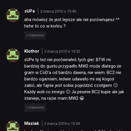
sUPe
2 marca 2010 o 15:40
aha mówisz że jest lepsze ale nie porównujesz ^^
hehe to co w końcu ?
Odpowiedz
Klothor
2 marca 2010 o 15:52
sUPe ty też nie porównałeś tych gier. BTW mi
bardziej do gustu przypadło MW2 może dlatego że
gram w CoD’a od bardzo dawna, nie wiem. BC2 nie
bardzo ogarniam, ledwie udawało mi się kogoś
zabić, ale fajnie jest sobie pojeżdzić czołgiem 🙂
Każdy woli co innego 🙂 Ja pewnie BC2 kupie ale jak
stanieje, na razie mam MW2 😀
Odpowiedz
Maziak
2 marca 2010 o 15:54