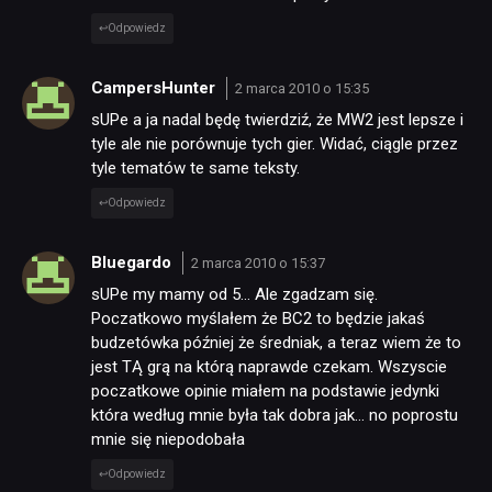
Odpowiedz
CampersHunter
2 marca 2010 o 15:35
sUPe a ja nadal będę twierdziź, że MW2 jest lepsze i
tyle ale nie porównuje tych gier. Widać, ciągle przez
tyle tematów te same teksty.
Odpowiedz
Bluegardo
2 marca 2010 o 15:37
sUPe my mamy od 5… Ale zgadzam się.
Poczatkowo myślałem że BC2 to będzie jakaś
budzetówka później że średniak, a teraz wiem że to
jest TĄ grą na którą naprawde czekam. Wszyscie
poczatkowe opinie miałem na podstawie jedynki
która według mnie była tak dobra jak… no poprostu
mnie się niepodobała
Odpowiedz