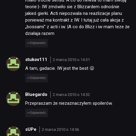
miało troche sensu. A co do newsa to mam swoją
teorie:|- IW zmówiło sie z Blizzardem odnośnie
jakieś gierki. Acti niepozwala na reazlizacje planu
ponieważ ma kontrakt z IW. I tutaj już cała akcja z
„bossami” z acti i iw. |A co do Blizz i iw mam teze że
działaja razem
Odpowiedz
stukov111
2 marca 2010 o 14:31
A tam, gadacie. IW jest the best 😛
Odpowiedz
Bluegardo
2 marca 2010 o 14:32
Przepraszam że niezaznaczyłem spoilerów.
Odpowiedz
sUPe
2 marca 2010 o 14:56