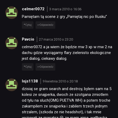
celmer0072
3 marca 2010 o 16:06
Pamiętam tą scene z gry „Pamiętaj nic po Rusku”
Cytuj
Odpowiedz
Pavcio
27 marca 2010 o 23:20
celmer0072 a ja wiem że będzie mw 3 xp w mw 2 na
NEWSY
dachu gdzie wyciągamy flary zielenisto ekologiczne
jest dialog, ciekawy dialog.
RECENZJE
Cytuj
Odpowiedz
lojs1138
9 kwietnia 2010 o 20:18
PUBLICYSTYKA
dzisiaj se gram search and destroy, bylem sam na 5
kolesi ze snajperka, dwoch ze szotgana zmiotlem
KULTURA
od tylu na sluch(OMG PUETVA WH) a potem troche
zakampilem ze snajperka i zabilem trzech jednym
strzalem, (szkoda ze nie headshot), i tak mnie
RETRO
wyzywali ze masakra 😀 ze mam aima, wallhacka,