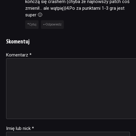
kończą się crashem (chyba że najnowszy patch coś
zmienił… ale wątpię)|4.Po za punktami 1-3 gra jest
super 🙂
Cytuj
Odpowiedz
Skomentuj
Komentarz
Alternative:
*
Imię lub nick
*