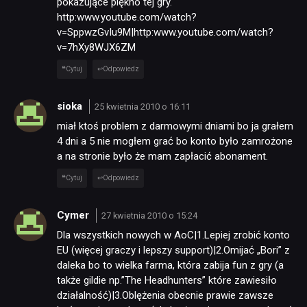
pokazujące piękno tej gry.
http:www.youtube.com/watch?
v=SppwzGvIu9M|http:www.youtube.com/watch?
v=7hXy8WJX6ZM
Cytuj
Odpowiedz
sioka
25 kwietnia 2010 o 16:11
miał ktoś problem z darmowymi dniami bo ja grałem
4 dni a 5 nie mogłem grać bo konto było zamrożone
a na stronie było że mam zapłacić abonament.
Cytuj
Odpowiedz
Cymer
27 kwietnia 2010 o 15:24
Dla wszystkich nowych w AoC|1.Lepiej zrobić konto
EU (więcej graczy i lepszy support)|2.Omijać „Bori” z
daleka bo to wielka farma, która zabija fun z gry (a
także gildie np.”The Headhunters” które zawiesiło
działalność)|3.Oblężenia obecnie prawie zawsze