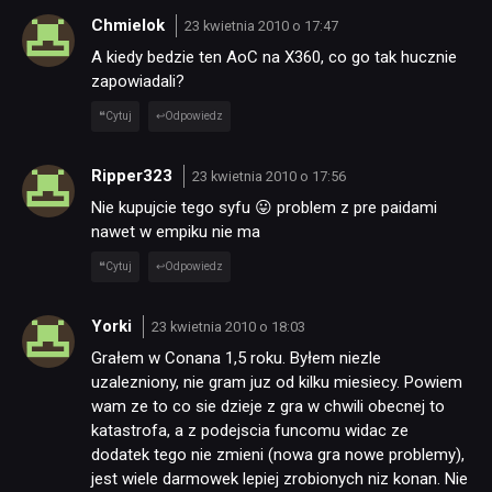
Chmielok
23 kwietnia 2010 o 17:47
A kiedy bedzie ten AoC na X360, co go tak hucznie
zapowiadali?
Cytuj
Odpowiedz
Ripper323
23 kwietnia 2010 o 17:56
Nie kupujcie tego syfu 😛 problem z pre paidami
nawet w empiku nie ma
Cytuj
Odpowiedz
Yorki
23 kwietnia 2010 o 18:03
Grałem w Conana 1,5 roku. Byłem niezle
uzalezniony, nie gram juz od kilku miesiecy. Powiem
wam ze to co sie dzieje z gra w chwili obecnej to
katastrofa, a z podejscia funcomu widac ze
dodatek tego nie zmieni (nowa gra nowe problemy),
jest wiele darmowek lepiej zrobionych niz konan. Nie