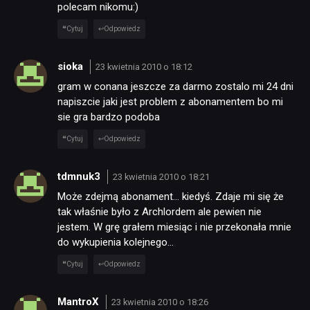
polecam nikomu:)
Cytuj
Odpowiedz
sioka
23 kwietnia 2010 o 18:12
gram w conana jeszcze za darmo zostalo mi 24 dni
napiszcie jaki jest problem z abonamentem bo mi
sie gra bardzo podoba
Cytuj
Odpowiedz
tdmnuk3
23 kwietnia 2010 o 18:21
Może zdejmą abonament… kiedyś. Zdaje mi się że
tak właśnie było z Archlordem ale pewien nie
jestem. W grę grałem miesiąc i nie przekonała mnie
do wykupienia kolejnego…
Cytuj
Odpowiedz
MantroX
23 kwietnia 2010 o 18:26