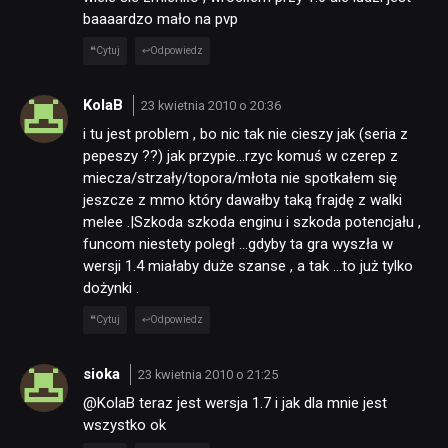
KULTURA
baaaardzo mało na pvp
Cytuj
Odpowiedz
RETRO
KolaB
23 kwietnia 2010 o 20:36
i tu jest problem , bo nic tak nie cieszy jak (seria z
TECHNOLOGIE
pepeszy ??) jak przypie…rzyc komuś w czerep z
miecza/strzały/topora/młota nie spotkałem się
jeszcze z mmo który dawałby taką frajdę z walki
DYSKUSJE
melee .|Szkoda szkoda enginu i szkoda potencjału ,
funcom niestety poległ …gdyby ta gra wyszła w
wersji 1.4 miałaby duże szanse , a tak …to już tylko
JUŻ GRALIŚMY
dożynki .
Cytuj
Odpowiedz
SKLEP
sioka
23 kwietnia 2010 o 21:25
@KolaB teraz jest wersja 1.7 i jak dla mnie jest
wszystko ok