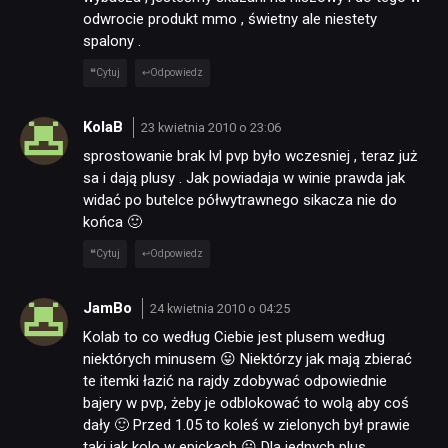
odwrocie produkt mmo , świetny ale niestety
spalony .
Cytuj
Odpowiedz
KolaB
23 kwietnia 2010 o 23:06
sprostowanie brak lvl pvp było wczesniej , teraz już
sa i dają plusy . Jak powiadaja w winie prawda jak
widać po butelce półwytrawnego sikacza nie do
końca 🙂
Cytuj
Odpowiedz
JamBo
24 kwietnia 2010 o 04:25
Kolab to co według Ciebie jest plusem według
niektórych minusem 😛 Niektórzy jak mają zbierać
te itemki łazić na rajdy zdobywać odpowiednie
bajery w pvp, żeby je odblokować to wolą aby coś
dały 🙂 Przed 1.05 to koleś w zielonych był prawie
taki jak kolo w epickach 😛 Dla jednych plus