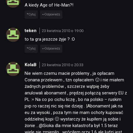
A kiedy Age of He-Man?!
Cytuj
Odpowiedz
teken
23 kwietnia 2010 o 19:00
to ta gra jeszcze żyje ? :O
Cytuj
Odpowiedz
KolaB
23 kwietnia 2010 o 20:33
Nie wiem czemu macie problemy , ja opłacam
Conana przelewem , tzn opłacałem 🙂 i nie miałem
NEWSY
żadnych problemów , szczerze wątpię żeby
anulowali abonament , prędzej połączą serwery EU z
PL := Na co po cichu liczę , bo na polsko – ruskim
RECENZJE
pvp ro raczej nic się nie dzieję . |Abonament jak na
eu za wysoki , poza tym nie mam ochoty kupować
PUBLICYSTYKA
oddzielnej kopi 🙂 wystarczy że kupiłem ją sobie i
żonie …@Sioka dla mnie katastrofa był 1.5 teraz
wiele sie zmieniło , wróciłem przy 1.6 ale ludzi jest