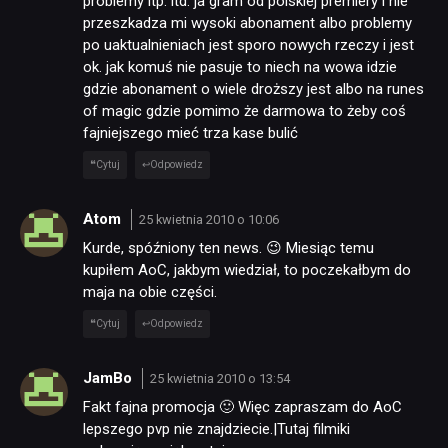
problemy itp. itd. ja gram od polskiej premiery i nie
przeszkadza mi wysoki abonament albo problemy
po uaktualnieniach jest sporo nowych rzeczy i jest
ok. jak komuś nie pasuje to niech na wowa idzie
gdzie abonament o wiele droższy jest albo na runes
of magic gdzie pomimo że darmowa to żeby coś
fajniejszego mieć trza kase bulić
Cytuj
Odpowiedz
Atom
25 kwietnia 2010 o 10:06
Kurde, spóźniony ten news. 😉 Miesiąc temu
kupiłem AoC, jakbym wiedział, to poczekałbym do
maja na obie części.
Cytuj
Odpowiedz
JamBo
25 kwietnia 2010 o 13:54
Fakt fajna promocja 🙂 Więc zapraszam do AoC
lepszego pvp nie znajdziecie.|Tutaj filmiki