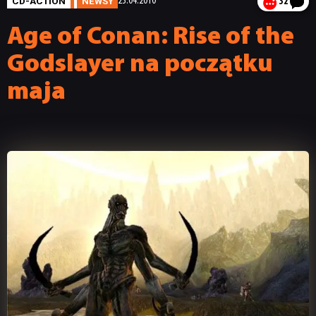
CD-ACTION
NEWSY
23.04.2010
32
Age of Conan: Rise of the
Godslayer na początku
maja