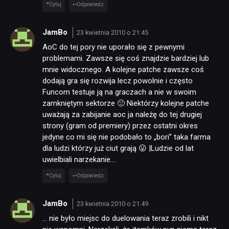
Cytuj
Odpowiedz
JamBo
23 kwietnia 2010 o 21:45
AoC do tej pory nie uporało się z pewnymi
problemami. Zawsze się coś znajdzie bardziej lub
mnie widocznego. A kolejne patche zawsze coś
dodają gra się rozwija lecz powolnie i często
Funcom testuje ją na graczach a nie w swoim
zamkniętym sektorze 🙁 Niektórzy kolejne patche
uważają za zabijanie aoc ja należę do tej drugiej
strony (gram od premiery) przez ostatni okres
jedyne co mi się nie podobało to „bori” taka farma
dla ludzi którzy już ciut grają 😛 |Ludzie od lat
uwielbiali narzekanie….
Cytuj
Odpowiedz
JamBo
23 kwietnia 2010 o 21:49
… nie było miejsc do duelowania teraz zrobili i nikt