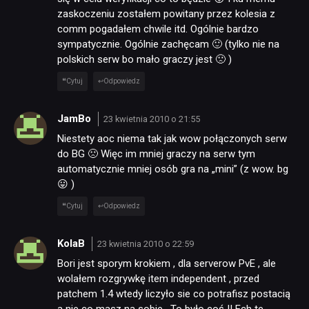
zaskoczeniu zostałem powitany przez kolesia z
comm pogadałem chwile itd. Ogólnie bardzo
sympatycznie. Ogólnie zachęcam 🙂 (tylko nie na
polskich serw bo mało graczy jest 🙁 )
Cytuj
Odpowiedz
JamBo
23 kwietnia 2010 o 21:55
Niestety aoc niema tak jak wow połączonych serw
do BG 🙁 Więc im mniej graczy na serw tym
automatycznie mniej osób gra na „mini” (z wow. bg
😛 )
Cytuj
Odpowiedz
KolaB
23 kwietnia 2010 o 22:59
Bori jest sporym krokiem , dla serverow PvE , ale
wolałem rozgrywkę item independent , przed
patchem 1.4 wtedy liczyło sie co potrafisz postacią