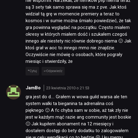
nie wspomni. Narzekali, że itemków pvp niema teraz
są 3 sety tak samo sprawa się ma z pve. Jak ktoś
widział tą grę w momencie premiery a teraz to
kosmos i w sumie można śmiało powiedzieć, że tak
gra powinna wyglądać na początku. Często miałem
okresy w których miałem dość i szukałem czegoś
innego ale niestety nic równie dobrego niema 🙁 Jak
ktoś grał w aoc to innego mmo nie znajdzie.
Oczywiście nie mówię o osobach, które pograły
miesiąc i stwierdziły, że
Cytuj
Odpowiedz
JamBo
23 kwietnia 2010 o 21:53
gra jest do d…. Grałem w wowa guild warsa ale ten
system walki ta bieganina ta adrenalina coś
pięknego 🙂 A fc chyba sam w sobie, aż tak zły nie
jest w każdym mąć razie ang community jest boskie
🙂 Jak kupiłem abonament na 12 miesięcy i
dostałem dostęp do bety dodatku to zalogowałem
się w celu weryfikacji co to będzie 😛 I ku memu