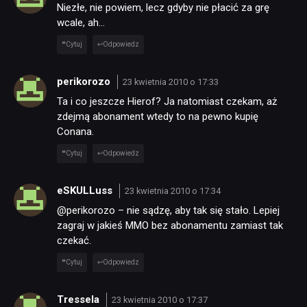
Niezłe, nie powiem, lecz gdyby nie płacić za grę
wcale, ah…
Cytuj
Odpowiedz
perikorozo
23 kwietnia 2010 o 17:33
Ta i co jeszcze Hierof? Ja natomiast czekam, aż
zdejmą abonament wtedy to na pewno kupię
Conana.
Cytuj
Odpowiedz
eSKULLuss
23 kwietnia 2010 o 17:34
@perikorozo – nie sądzę, aby tak się stało. Lepiej
zagraj w jakieś MMO bez abonamentu zamiast tak
czekać.
Cytuj
Odpowiedz
Tressela
23 kwietnia 2010 o 17:37