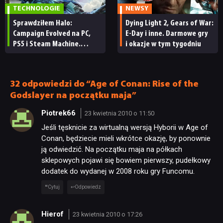
TECHNOLOGIE
NEWSY
Sprawdziłem Halo:
Dying Light 2, Gears of War:
Campaign Evolved na PC,
E-Day i inne. Darmowe gry
PS5 i Steam Machine.
i okazje w tym tygodniu
Wygląda świetnie,
ale ma parę problemów
[RECENZJA TECHNICZNA]
32 odpowiedzi do “Age of Conan: Rise of the
Godslayer na początku maja”
Piotrek66
23 kwietnia 2010 o 11:50
Jeśli tęsknicie za wirtualną wersją Hyborii w Age of
Conan, będziecie mieli wkrótce okazję, by ponownie
ją odwiedzić. Na początku maja na półkach
sklepowych pojawi się bowiem pierwszy, pudełkowy
dodatek do wydanej w 2008 roku gry Funcomu.
Cytuj
Odpowiedz
Hierof
23 kwietnia 2010 o 17:26