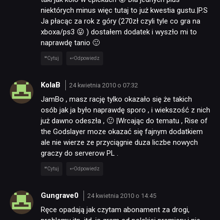
niektórych minus więc tutaj to już kwestia gustu.|P.S
Ja płacąc za rok z góry (270zł czyli tyle co gra na
xboxa/ps3 😛 ) dostałem dodatek i wyszło mi to
naprawdę tanio 🙂
Cytuj
Odpowiedz
KolaB
24 kwietnia 2010 o 07:32
JamBo , masz rację tylko okazało się że takich
osób jak ja było naprawdę sporo , i wiekszość z nich
już dawno odeszła , 🙂 |Wrcając do tematu , Rise of
the Godslayer moze okazać się fajnym dodatkiem
ale nie wierze ze przyciągnie duza liczbe nowych
graczy do serverow PL .
Cytuj
Odpowiedz
Gungrave0
24 kwietnia 2010 o 14:45
Ręce opadają jak czytam abonament za drogi,