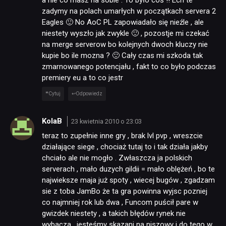
a nie co masz na sobie . To było coś !! Ech te
zadymy na polach umarłych w początkach servera 2
Eagles 🙂 No AoC PL zapowiadało się nieźle , ale
niestety wyszło jak zwykle 🙂 , pozostje mi czekać
na merge serverow bo kolejnych dwoch kluczy nie
kupie bo ile mozna ? 🙂 Cały czas mi szkoda tak
zmarnowanego potencjału , fakt to co było podczas
premiery eu a to co jestr
Cytuj
Odpowiedz
KolaB
23 kwietnia 2010 o 23:03
teraz to zupełnie inne gry , brak lvl pvp , wreszcie
działające siege , chociaż tutaj to i tak działa jakby
chciało ale nie mogło . Zwłaszcza ja polskich
serverach , mało duzych gildii = mało oblężeń , bo te
najwieksze maja już spoty , wiecej bugów , zgadzam
sie z toba JamBo że ta gra powinna wyjsc pozniej
co najmniej rok lub dwa , Funcom puścił pare w
gwizdek niestety , a takich błędów rynek nie
wybacza , jesteśmy skazani na niszowy i do tego w