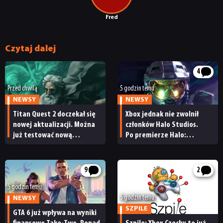
Fred
Czytaj dalej
4
Przed chwilą
5 godzin temu
NEWSY
NEWSY
Titan Quest 2 doczekał się
Xbox jednak nie zwolnił
nowej aktualizacji. Można
członków Halo Studios.
już testować nową
Po premierze Halo:
specjalizację oraz system
Campaign Evolved z pracą
craftingu
pożegnały się inne osoby
9
2
5 godzin temu
5 godzin temu
NEWSY
SZPILE
GTA 6 już wpływa na wyniki