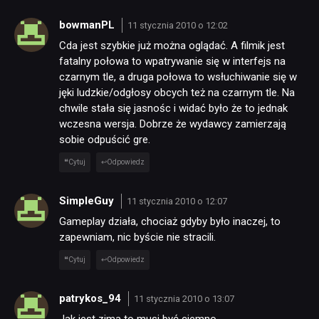
bowmanPL
11 stycznia 2010 o 12:02
KULTURA
Cda jest szybkie już można oglądać. A filmik jest
fatalny połowa to wpatrywanie się w interfejs na
czarnym tle, a druga połowa to wsłuchiwanie się w
RETRO
jęki ludzkie/odgłosy obcych też na czarnym tle. Na
chwile stała się jasnośc i widać było że to jednak
wczesna wersja. Dobrze że wydawcy zamierzają
TECHNOLOGIE
sobie odpuścić gre.
Cytuj
Odpowiedz
DYSKUSJE
SimpleGuy
11 stycznia 2010 o 12:07
JUŻ GRALIŚMY
Gameplay działa, chociaż gdyby było inaczej, to
zapewniam, nic byście nie stracili.
Cytuj
Odpowiedz
SKLEP
patrykos_94
11 stycznia 2010 o 13:07