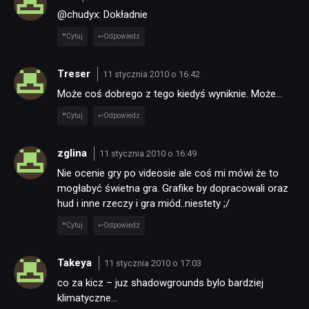
@chudyx: Dokładnie
Cytuj
Odpowiedz
Treser
11 stycznia 2010 o 16:42
Może coś dobrego z tego kiedyś wyniknie. Może…
Cytuj
Odpowiedz
zglina
11 stycznia 2010 o 16:49
Nie ocenie gry po videosie ale coś mi mówi że to
mogłabyć świetna gra. Grafike by dopracowali oraz
hud i inne rzeczy i gra miód..niestety ;/
Cytuj
Odpowiedz
Takeya
11 stycznia 2010 o 17:03
co za kicz – juz shadowgrounds bylo bardziej
klimatyczne…