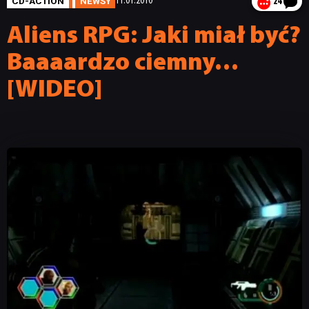
CD-ACTION
NEWSY
11.01.2010
24
Aliens RPG: Jaki miał być?
Baaaardzo ciemny…
[WIDEO]