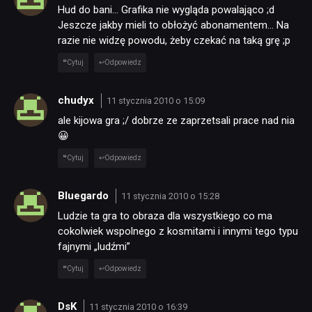
Hud do bani… Grafika nie wygląda powalająco ;d
Jeszcze jakby mieli to obłożyć abonamentem… Na
razie nie widzę powodu, żeby czekać na taką grę ;p
Cytuj
Odpowiedz
chudyx
11 stycznia 2010 o 15:09
ale kijowa gra ;/ dobrze ze zaprzetsali prace nad nia
😀
Cytuj
Odpowiedz
Bluegardo
11 stycznia 2010 o 15:28
Ludzie ta gra to obraza dla wszystkiego co ma
cokolwiek wspolnego z kosmitami i innymi tego typu
fajnymi „ludźmi”
Cytuj
Odpowiedz
DsK
11 stycznia 2010 o 16:39