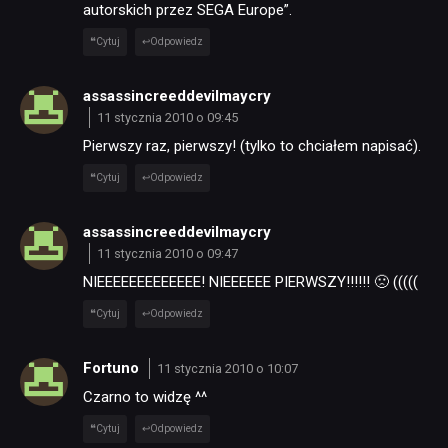
autorskich przez SEGA Europe”.
Cytuj
Odpowiedz
assassincreeddevilmaycry
11 stycznia 2010 o 09:45
Pierwszy raz, pierwszy! (tylko to chciałem napisać).
Cytuj
Odpowiedz
assassincreeddevilmaycry
11 stycznia 2010 o 09:47
NIEEEEEEEEEEEEE! NIEEEEEE PIERWSZY!!!!!! 🙁 (((((
NEWSY
Cytuj
Odpowiedz
RECENZJE
Fortuno
11 stycznia 2010 o 10:07
Czarno to widzę ^^
PUBLICYSTYKA
Cytuj
Odpowiedz