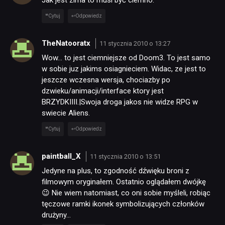
Jak jest zima to musi być ciemno.
Cytuj
Odpowiedz
TheNatooratx
11 stycznia 2010 o 13:27
Wow… to jest ciemniejsze od Doom3. To jest samo
w sobie juz jakims osiagnieciem. Widac, ze jest to
jeszcze wczesna wersja, chociazby po
dzwieku/animacji/interface ktory jest
BRZYDKIIII.|Swoja droga jakos nie widze RPG w
swiecie Aliens.
Cytuj
Odpowiedz
paintball_X
11 stycznia 2010 o 13:51
Jedyne na plus, to zgodność dźwięku broni z
filmowym oryginałem. Ostatnio oglądałem dwójkę
😉 Nie wiem natomiast, co oni sobie myśleli, robiąc
tęczowe ramki ikonek symbolizujących członków
drużyny…