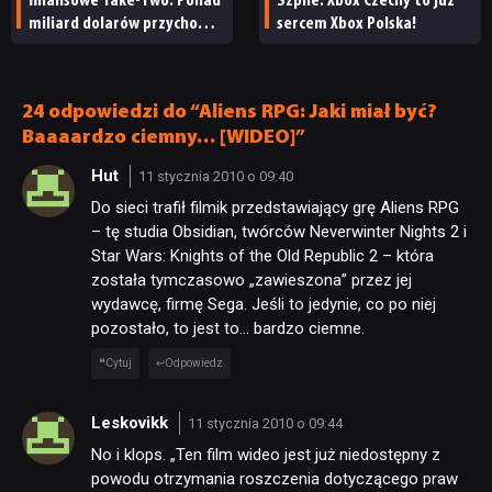
finansowe Take-Two. Ponad
Szpile: Xbox Czechy to już
miliard dolarów przychodu
sercem Xbox Polska!
i reakcja giełdy
24 odpowiedzi do “Aliens RPG: Jaki miał być?
Baaaardzo ciemny… [WIDEO]”
Hut
11 stycznia 2010 o 09:40
Do sieci trafił filmik przedstawiający grę Aliens RPG
– tę studia Obsidian, twórców Neverwinter Nights 2 i
Star Wars: Knights of the Old Republic 2 – która
została tymczasowo „zawieszona” przez jej
wydawcę, firmę Sega. Jeśli to jedynie, co po niej
pozostało, to jest to… bardzo ciemne.
Cytuj
Odpowiedz
Leskovikk
11 stycznia 2010 o 09:44
No i klops. „Ten film wideo jest już niedostępny z
powodu otrzymania roszczenia dotyczącego praw