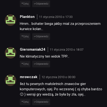
Cytuj
Odpowiedz
Plankton
11 stycznia 2010 o 17:33
Hmm… bohater biega jakby mial za przeproszeniem
kurwice kolan…
Cytuj
Odpowiedz
Gieromaniak24
11 stycznia 2010 o 18:07
Nie klimatyczny ten widok TPP…
Cytuj
Odpowiedz
mrowczak
12 stycznia 2010 o 00:00
Ileż tu pewnych małoletnich znawców gier
komputerowych, ojej. Po wczesnej ( oj chyba bardzo
🙂 ) wersji gry wiedzą, że była by zła, ojej…
Cytuj
Odpowiedz