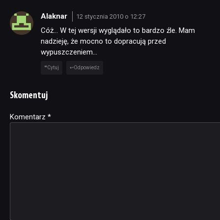
Alaknar
12 stycznia 2010 o 12:27
Cóż… W tej wersji wyglądało to bardzo źle. Mam
nadzieję, że mocno to dopracują przed
wypuszczeniem…
Cytuj
Odpowiedz
Skomentuj
Komentarz
Alternative:
*