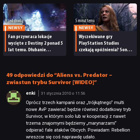
współpracę
Przed chwilą
5 minut temu
NEWSY
NEWSY
Fan przywraca lokacje
Wyczekiwane gry
wycięte z Destiny 2 ponad 5
PlayStation Studios
lat temu. Dłubanie
czekają opóźnienia? Sony
w dawnych buildach gry
przyznaje, że plany
przynosi pierwsze efekty
wydawnicze na bieżący rok
podatkowy uległy zmianie
49 odpowiedzi do “Aliens vs. Predator –
zwiastun trybu Survivor [WIDEO]”
enki
31 stycznia 2010 o 11:56
Oprócz trzech kampanii oraz „trójkątnego” multi
nowe AvP zawierać będzie również dodatkowy tryb
Survivor, w którym solo lub w kooperacji z nawet
trzema znajomymi będziemy „marynarzami”
odpierać fale ataków Obcych. Powiadam: Rebellion
wreszcie się coś naprawdę udało.