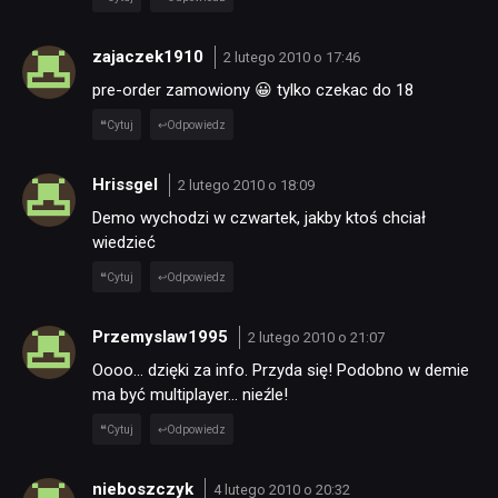
zajaczek1910
2 lutego 2010 o 17:46
pre-order zamowiony 😀 tylko czekac do 18
Cytuj
Odpowiedz
Hrissgel
2 lutego 2010 o 18:09
Demo wychodzi w czwartek, jakby ktoś chciał
wiedzieć
Cytuj
Odpowiedz
Przemyslaw1995
2 lutego 2010 o 21:07
Oooo… dzięki za info. Przyda się! Podobno w demie
ma być multiplayer… nieźle!
Cytuj
Odpowiedz
nieboszczyk
4 lutego 2010 o 20:32