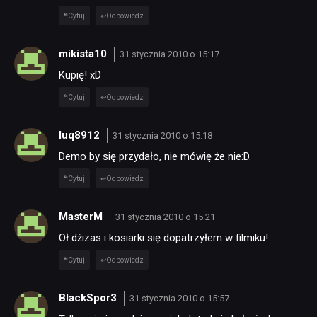
Cytuj
Odpowiedz
mikista10
31 stycznia 2010 o 15:17
NEWSY
Kupię! xD
Cytuj
Odpowiedz
RECENZJE
luq8912
31 stycznia 2010 o 15:18
Demo by się przydało, nie mówię że nie:D.
PUBLICYSTYKA
Cytuj
Odpowiedz
KULTURA
MasterM
31 stycznia 2010 o 15:21
Oł dżizas i kosiarki się dopatrzyłem w filmiku!
RETRO
Cytuj
Odpowiedz
BlackSpor3
TECHNOLOGIE
31 stycznia 2010 o 15:57