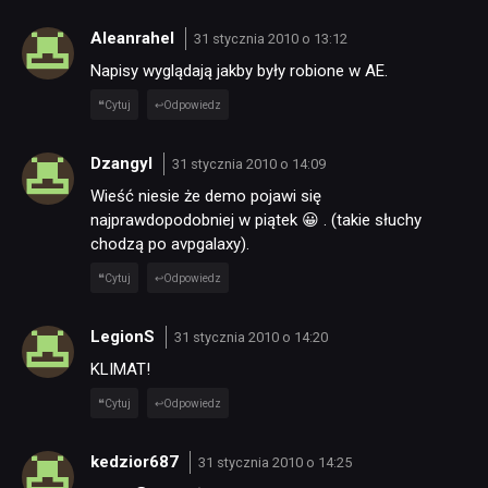
Aleanrahel
31 stycznia 2010 o 13:12
Napisy wyglądają jakby były robione w AE.
Cytuj
Odpowiedz
Dzangyl
31 stycznia 2010 o 14:09
Wieść niesie że demo pojawi się
najprawdopodobniej w piątek 😀 . (takie słuchy
chodzą po avpgalaxy).
Cytuj
Odpowiedz
LegionS
31 stycznia 2010 o 14:20
KLIMAT!
Cytuj
Odpowiedz
kedzior687
31 stycznia 2010 o 14:25