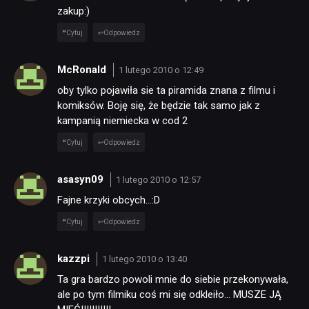
zakup:)
Cytuj
Odpowiedz
McRonald
1 lutego 2010 o 12:49
oby tylko pojawiła sie ta piramida znana z filmu i
komiksów. Boję się, że będzie tak samo jak z
kampanią niemiecka w cod 2
Cytuj
Odpowiedz
asasyn09
1 lutego 2010 o 12:57
Fajne krzyki obcych…:D
Cytuj
Odpowiedz
kazzpi
1 lutego 2010 o 13:40
Ta gra bardzo powoli mnie do siebie przekonywała,
ale po tym filmiku coś mi się odkleiło… MUSZE JĄ