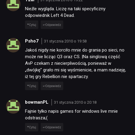
Nieźle wygląda. Liczę na taki specyficzny
odpowiednik Left 4 Dead.
Cytuj
Odpowiedz
Psho7
31 stycznia 2010 o 19:58
Jakoś nigdy nie korciło mnie do grania po sieci, no
może nie licząc Q3 oraz CS. |Na singlową część
AvP czekam z niecierpliwością, ponieważ w
„dwójkę” grało mi się wyśmienicie, a mam nadzieję,
iż tej gry Rebellion nie spartaczy.
Cytuj
Odpowiedz
bowmanPL
31 stycznia 2010 o 20:18
Fajnie tylko napis games for windows live mnie
odstrasza;(
Cytuj
Odpowiedz