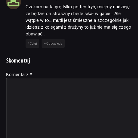
Czekam na tą grę tylko po ten tryb, miejmy nadzieję
że będzie on straszny i będę sikał w gacie… Ale
wątpie w to… mutli jest śmieszne a szczególnie jak
idziesz z kolegami z drużyny to już nie ma się czego
obawiać…
Cytuj
Odpowiedz
Skomentuj
Komentarz
Alternative:
*