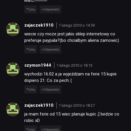
MIEĆ!!!!!!!!!!!
Cytuj
Odpowiedz
zajaczek1910
1 lutego 2010 o 14:59
wiecie czy moze jest jakis sklep internetowy co
preferuje paypala?(bo chcialbym aliena zamowic)
Cytuj
Odpowiedz
szymon1944
1 lutego 2010 o 18:13
wychodzi 16.02 a ja wyjeżdżam na ferie 15 kupie
dopiero 21. Co za pech.:(
Cytuj
Odpowiedz
zajaczek1910
1 lutego 2010 o 18:27
ja mam ferie od 15 wiec planuje kupic ;] bedzie co
robic xD
Cytuj
Odpowiedz