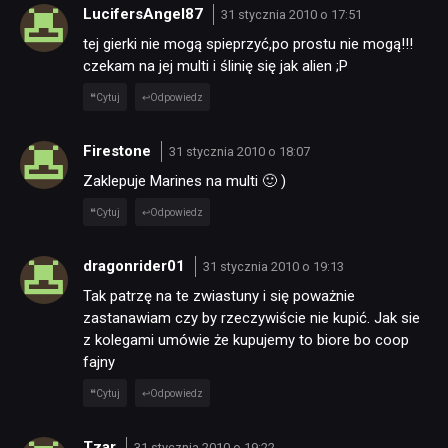
LucifersAngel87
31 stycznia 2010 o 17:51
tej gierki nie mogą spieprzyć,po prostu nie mogą!!!
czekam na jej multi i ślinię się jak alien ;P
Cytuj
Odpowiedz
Firestone
31 stycznia 2010 o 18:07
Zaklepuje Marines na multi 🙂 )
Cytuj
Odpowiedz
dragonrider01
31 stycznia 2010 o 19:13
Tak patrzę na te zwiastuny i się poważnie
zastanawiam czy by rzeczywiście nie kupić. Jak sie
z kolegami umówie że kupujemy to biore bo coop
fajny
Cytuj
Odpowiedz
Tzar
31 stycznia 2010 o 19:22