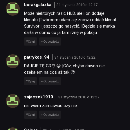
burakgalazka
31 stycznia 2010 o 12:17
Może niektórych razić HUD, ale i on dodaje
klimatu.|Twórcom udało się znowu oddać klimat
Survivor i jeszcze go nasycić. |Będzie się matka
darła w domu co ja tam rżnę w pokoju.
Cytuj
Odpowiedz
patrykos_94
31 stycznia 2010 o 12:22
DAJCIE TĘ GRĘ! 😀 |Cóż, chyba dawno nie
czekałem na coś aż tak 🙂
Cytuj
Odpowiedz
zajaczek1910
31 stycznia 2010 o 12:27
nie wiem zamiawiac czy nie…
Cytuj
Odpowiedz