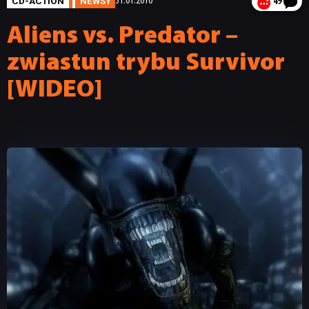
CD-ACTION
NEWSY
31.01.2010
49
Aliens vs. Predator –
zwiastun trybu Survivor
[WIDEO]