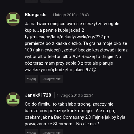
Bluegardo
1 lutego 2010 o 18:43
Ja na twoim miejscu bym sie cieszył że w ogóle
kupie. Ja pewnie kupie jakieś 2
tyg/miesiące/lata/dekady/wieki/ery/??? po
premierze bo z kaska ciezko. Ta gra na moje oko ze
100 (jak niewiecej) „zetów” będzie kosztować i teraz
wybór albo telefon albo AvP. Raczej to drugie. No
cóż teraz mam przy sobie 3 złote ale planuje
zwiekszyc mój budzęt o jakies 97 😛
Cytuj
Odpowiedz
Janek91728
1 lutego 2010 o 22:34
Co do filmiku, to tak słabo trochę, znaczy nie
bardzo coś pokazuje konkretnego… Ale na grę
czekam jak na Bad Comapany 2:D Fajnie jak by była
powiązana ze Steamem… No ale nic;P
Cytuj
Odpowiedz