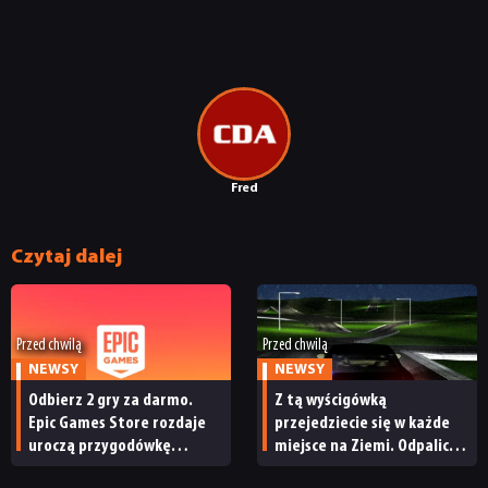
Fred
Czytaj dalej
Przed chwilą
Przed chwilą
NEWSY
NEWSY
Odbierz 2 gry za darmo.
Z tą wyścigówką
Epic Games Store rozdaje
przejedziecie się w każde
uroczą przygodówkę
miejsce na Ziemi. Odpalicie
i produkcję nastawioną na
ją w przeglądarce