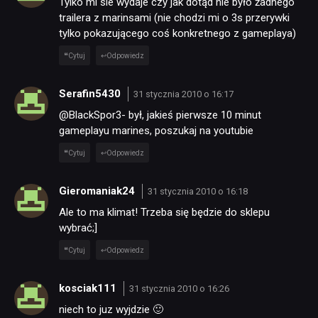
Tylko mi sie wydaje czy jak dotąd nie było żadnego
trailera z marinsami (nie chodzi mi o 3s przerywki
DYSKUSJE
tylko pokazującego coś konkretnego z gameplaya)
Cytuj
Odpowiedz
JUŻ GRALIŚMY
Serafin5430
31 stycznia 2010 o 16:17
@BlackSpor3- był, jakieś pierwsze 10 minut
SKLEP
gameplayu marines, poszukaj na youtubie
Cytuj
Odpowiedz
Gieromaniak24
31 stycznia 2010 o 16:18
Ale to ma klimat! Trzeba się będzie do sklepu
wybrać;]
Cytuj
Odpowiedz
kosciak111
31 stycznia 2010 o 16:26
niech to juz wyjdzie 🙂