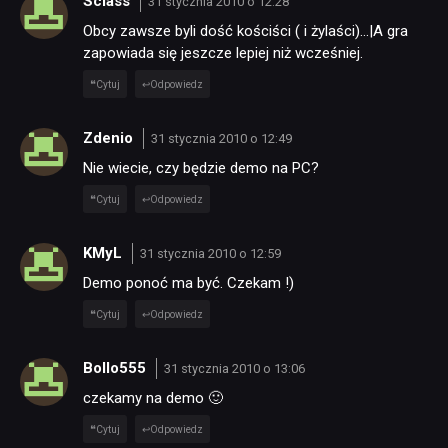
Sciass
31 stycznia 2010 o 12:28
Obcy zawsze byli dość kościści ( i żylaści)…|A gra
zapowiada się jeszcze lepiej niż wcześniej.
Cytuj
Odpowiedz
Zdenio
31 stycznia 2010 o 12:49
Nie wiecie, czy będzie demo na PC?
Cytuj
Odpowiedz
KMyL
31 stycznia 2010 o 12:59
Demo ponoć ma być. Czekam !)
Cytuj
Odpowiedz
Bollo555
31 stycznia 2010 o 13:06
czekamy na demo 🙂
Cytuj
Odpowiedz