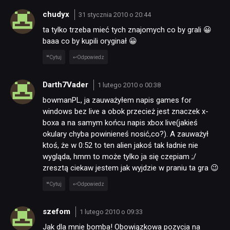
chudyx
31 stycznia 2010 o 20:44
ta tylko trzeba mieć tych znajomych co by grali 😀
baaa co by kupili oryginał 😀
Cytuj
Odpowiedz
Darth7Vader
1 lutego 2010 o 00:38
bowmanPL, ja zauważyłem napis games for
windows bez live a obok przecież jest znaczek x-
boxa a na samym końcu napis xbox live(jakieś
okulary chyba powinieneś nosić,co?). A zauważył
ktoś, że w 0:52 to ten alien jakoś tak ładnie nie
wygląda, hmm to może tylko ja się czepiam ;/
zresztą ciekaw jestem jak wyjdzie w praniu ta gra 😉
Cytuj
Odpowiedz
szefom
1 lutego 2010 o 09:33
Jak dla mnie bomba! Obowiązkowa pozycja na