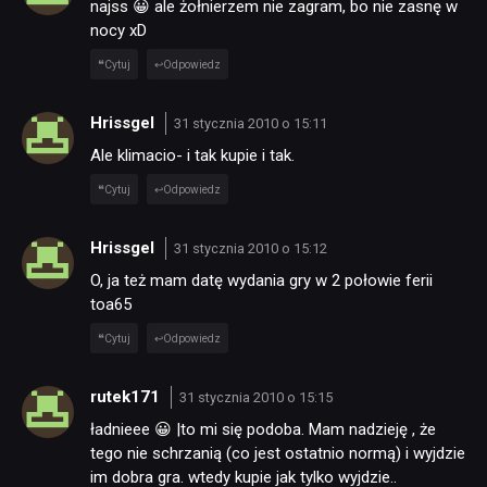
najss 😀 ale żołnierzem nie zagram, bo nie zasnę w
nocy xD
Cytuj
Odpowiedz
Hrissgel
31 stycznia 2010 o 15:11
Ale klimacio- i tak kupie i tak.
Cytuj
Odpowiedz
Hrissgel
31 stycznia 2010 o 15:12
O, ja też mam datę wydania gry w 2 połowie ferii
toa65
Cytuj
Odpowiedz
rutek171
31 stycznia 2010 o 15:15
ładnieee 😀 |to mi się podoba. Mam nadzieję , że
tego nie schrzanią (co jest ostatnio normą) i wyjdzie
im dobra gra. wtedy kupie jak tylko wyjdzie..