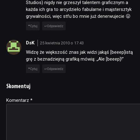
Studios) nigdy nie grzeszył talentem graficznym a
każda ich gra to arcydzieło fabularne i majstersztyk
grywalności, więc stfu bo mnie już denerwujecie 😛
Cytuj
Odpowiedz
DsK
25 kwietnia 2010 o 17:43
Widzę że większość znas jak widzi jakąś [beeep]istą
grę z beznadziejną grafiką mówią: „Ale [beeep]!”
Cytuj
Odpowiedz
Skomentuj
Komentarz
Alternative:
*