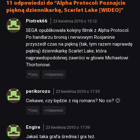
11 odpowiedzi do “Alpha Protocol: Poznajcie
TECHNOLOGIE
piękną dziennikarkę, Scarlet Lake [WIDEO]”
Piotrek66
23 kwietnia 2010 o 15:12
DYSKUSJE
SEGA opublikowała kolejny filmik z Alpha Protocol.
Po handlarzu bronią i nerwowym Rosjaninie
przyszedł czas na piękną (tak, tym razem naprawdę
JUŻ GRALIŚMY
piękną) dziennikarkę Scarlet Lake, która
najprawdopodobniej zawróci w głowie Michaelowi
Thortonowi.
SKLEP
Cytuj
Odpowiedz
perikorozo
23 kwietnia 2010 o 17:35
Ciekawe, czy będzie z nią romans? No co? 🙂
Cytuj
Odpowiedz
Engire
23 kwietnia 2010 o 17:39
Jakaś taka grafa średnia.I gra też.