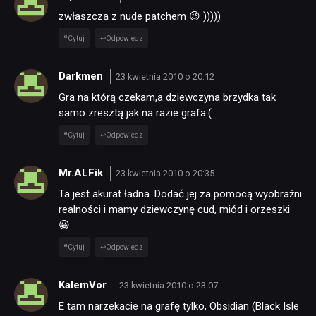
zwłaszcza z nude patchem 😉 )))))
Cytuj
Odpowiedz
Darkmen
23 kwietnia 2010 o 20:12
Gra na którą czekam,a dziewczyna brzydka tak
samo zresztą jak na razie grafa:(
Cytuj
Odpowiedz
Mr.ALFik
23 kwietnia 2010 o 20:35
Ta jest akurat ładna. Dodać jej za pomocą wyobraźni
realności i mamy dziewczynę cud, miód i orzeszki
😀
Cytuj
Odpowiedz
KalemVor
23 kwietnia 2010 o 23:07
E tam narzekacie na grafę tylko, Obsidian (Black Isle