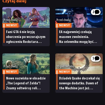
Czytaj dalej
2
Przed chwilą
Przed chwilą
NEWSY
NEWSY
Fani GTA 6 nie kryją
EA najpewniej czekają
NEWSY
oburzenia po wczorajszym
masowe zwolnienia.
ogłoszeniu Rockstara
Na celowniku mogą być
i Netfliksa. „To
twórcy Mass Effecta
RECENZJE
niewyobrażalnie podłe”
5
PUBLICYSTYKA
Przed chwilą
10 godzin temu
NEWSY
NEWSY
KULTURA
Nowe nazwiska w obsadzie
Dziadek Quake doczekał się
„The Legend of Zelda”!
nowego dodatku. Dawn of
Znamy odtwórcę roli
the Machine jest już
RETRO
Ganondorfa i ostatnią rolę
dostępny
Sama Neilla