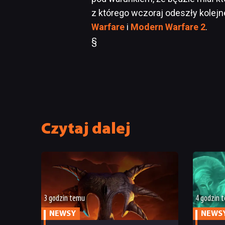
z którego wczoraj odeszły kolej
Warfare
i
Modern Warfare 2
.
§
Czytaj dalej
3 godzin temu
4 godzin 
NEWSY
NEWS