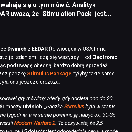
 wahają się o tym mówić. Analityk
AR uważa, że "Stimulation Pack" jest...
ee Divinich
z
EEDAR
(to wiodąca w USA firma
r, z jej zdaniem liczą się wszyscy – od
Electronic
iorąc pod uwagę obecną, bardzo dobrą sprzedaż
przez paczkę
Stimulus Package
byłyby takie same
była ona jeszcze droższa.
olowej gry mówimy wtedy, gdy dociera ono do 20
 tłumaczy
Divinich
. „
Paczka
Stimulus
była w stanie
ie tygodnia, a w sumie powinno ją nabyć ok. 30-35
wersji
Modern Warfare 2
. To oczywiste, że 2,5
znało, że 15 dolarów jest odpowiednią ceną, a może