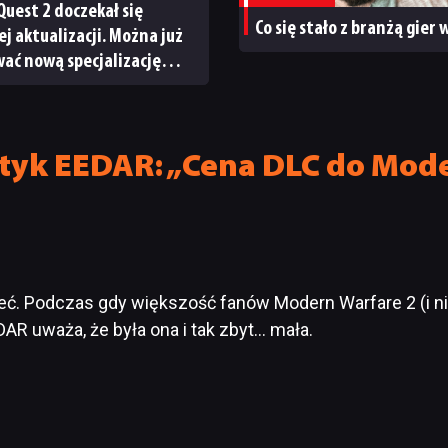
Quest 2 doczekał się
Co się stało z branżą gier
ej aktualizacji. Można już
ać nową specjalizację
ystem craftingu
tyk EEDAR: „Cena DLC do Mode
ć. Podczas gdy większość fanów Modern Warfare 2 (i ni
EDAR uważa, że była ona i tak zbyt… mała.