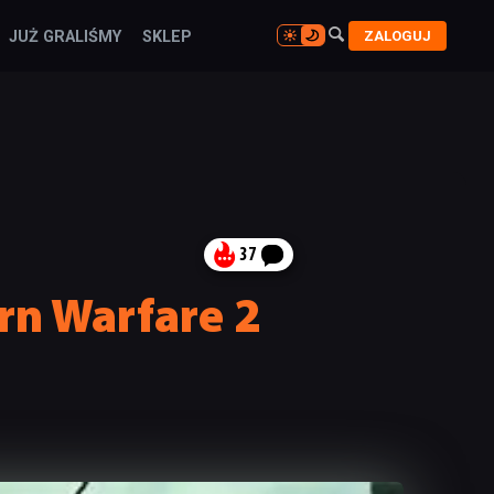

ZALOGUJ
JUŻ GRALIŚMY
SKLEP

37
rn Warfare 2