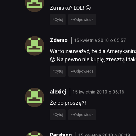
Za niska? LOL! 😛
Cytuj
Odpowiedz
Zdenio
15 kwietnia 2010 o 05:57
Warto zauważyć, że dla Amerykanina
😛 Na pewno nie kupię, zresztą i ta
Cytuj
Odpowiedz
alexiej
15 kwietnia 2010 o 06:16
Że co proszę?!
Cytuj
Odpowiedz
Pershing
15 kwietnia 2010 o 06:18