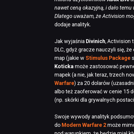
nawet ceną okazyjną, i dało temu
Dlatego uważam, że Activision mo
dodaje analityk.
Jak wyjaśnia
Divinich
, Activision
DLC, gdyż gracze nauczyli się, że
map (jakie w
Stimulus Package
s
Koticka
może zastosować pewne 
mapek (a nie, jak teraz, trzech 
Warfare
) za 20 dolarów (uzasad
albo też zaoferować w cenie 15 d
(np. skórki dla grywalnych postaci
Swoje wywody analityk podsumow
do
Modern Warfare 2
może mimo
pod warunkiem, że będzie miał k