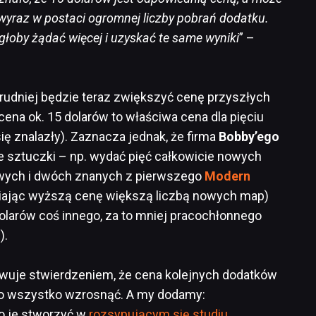
 wyraz w postaci ogromnej liczby pobrań dodatku.
głoby żądać więcej i uzyskać te same wyniki
” –
 trudniej będzie teraz zwiększyć cenę przyszłych
 cena ok. 15 dolarów to właściwa cena dla pięciu
ię znalazły). Zaznacza jednak, że firma
Bobby’ego
sztuczki – np. wydać pięć całkowicie nowych
nowych i dwóch znanych z pierwszego
Modern
niając wyższą cenę większą liczbą nowych map)
olarów coś innego, za to mniej pracochłonnego
).
uje stwierdzeniem, że cena kolejnych dodatków
 wszystko wzrosnąć. A my dodamy:
to je stworzyć w
rozsypującym się studiu
,