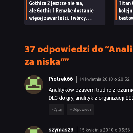
Gothica 2 jeszcze nie ma,
Titan 
ale Gothic 1 Remake dostanie
kolejn
więcej zawartości. Twórcy
testow
zapowiadają nadchodzące
oraz s
zmiany
37 odpowiedzi do “Anali
za niska””
Piotrek66
14 kwietnia 2010 o 20:52
Analityków czasem trudno zrozumie
DLC do gry, analityk z organizacji E
Cytuj
Odpowiedz
szymas23
15 kwietnia 2010 o 05:56