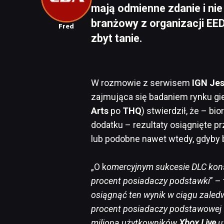
mają odmienne zdanie i nie
branżowy z organizacji EED
Fred
zbyt tanie.
W rozmowie z serwisem
IGN Jes
zajmująca się badaniem rynku gie
Arts
po
THQ
) stwierdził, że – b
dodatku – rezultaty osiągnięte 
lub podobne nawet wtedy, gdyby 
„O k
omercyjnym sukcesie DLC kons
procent posiadaczy podstawki
” –
osiągnąć ten wynik w ciągu zaledw
procent posiadaczy podstawowej 
miliona użytkowników
Xbox Live
u