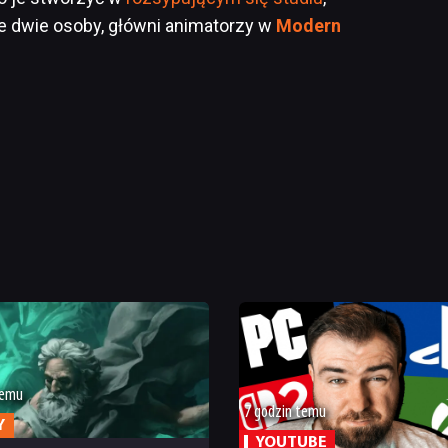
ne dwie osoby, główni animatorzy w
Modern
temu
7 godzin temu
Y
YOUTUBE