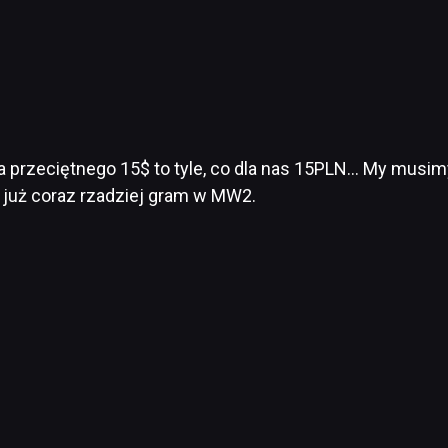
 przeciętnego 15$ to tyle, co dla nas 15PLN… My musim
k już coraz rzadziej gram w MW2.