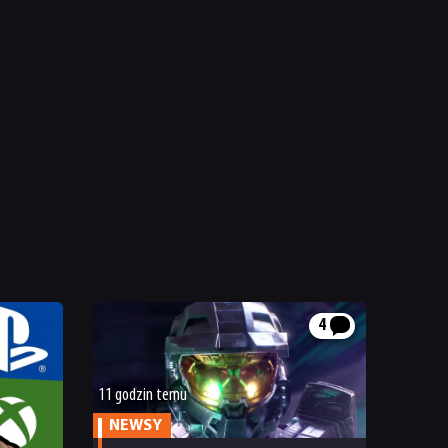
4
11 godzin temu
NEWSY