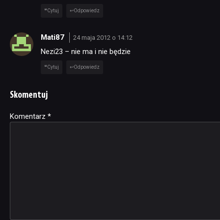
Cytuj
Odpowiedz
Mati87
24 maja 2012 o 14:12
Nezi23 – nie ma i nie będzie
Cytuj
Odpowiedz
Skomentuj
Komentarz
Alternative:
*