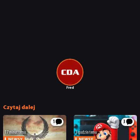
NEWSY
RECENZJE
PUBLICYSTYKA
Fred
KULTURA
Czytaj dalej
RETRO
1
3
TECHNOLOGIE
17 minut temu
3 godzin temu
NEWSY
NEWSY