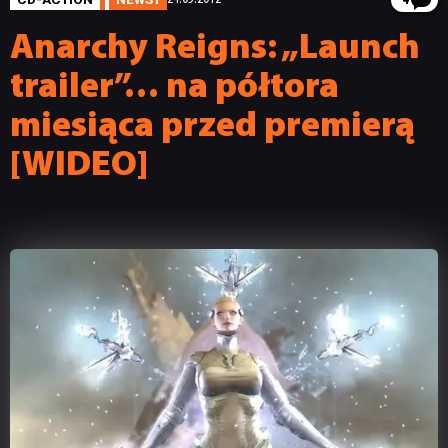
4
Anarchy Reigns: „Launch
trailer”… na półtora
miesiąca przed premierą
[WIDEO]