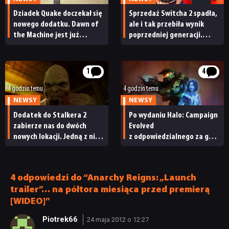
Dziadek Quake doczekał się
Sprzedaż Switcha 2 spadła,
DYSKUSJE
nowego dodatku. Dawn of
ale i tak przebiła wynik
the Machine jest już
poprzedniej generacji.
dostępny
Nintendo ma powody
JUŻ GRALIŚMY
do radości
1
4
SKLEP
4 godzin temu
4 godzin temu
NEWSY
NEWSY
Dodatek do Stalkera 2
Po wydaniu Halo: Campaign
zabierze nas do dwóch
Evolved
nowych lokacji. Jedną z nich
z odpowiedzialnego za grę
seria obiecywała
studia zwolniono
od samego początku
pracowników
4 odpowiedzi do “Anarchy Reigns: „Launch
trailer”… na półtora miesiąca przed premierą
[WIDEO]”
Piotrek66
24 maja 2012 o 12:27