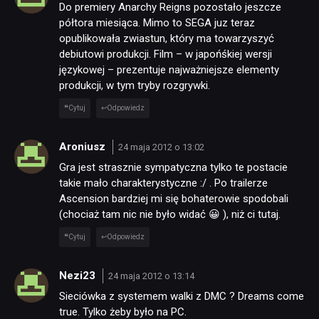
Do premiery Anarchy Reigns pozostało jeszcze
półtora miesiąca. Mimo to SEGA juz teraz
opublikowała zwiastun, który ma towarzyszyć
debiutowi produkcji. Film – w japońśkiej wersji
językowej – prezentuje najważniejsze elementy
produkcji, w tym tryby rozgrywki.
Cytuj
Odpowiedz
Aroniusz
24 maja 2012 o 13:02
Gra jest strasznie sympatyczna tylko te postacie
takie mało charakterystyczne :/ . Po trailerze
Ascension bardziej mi się bohaterowie spodobali
(chociaż tam nic nie było widać 😀 ), niż ci tutaj.
Cytuj
Odpowiedz
Nezi23
24 maja 2012 o 13:14
Sieciówka z systemem walki z DMC ? Dreams come
true. Tylko żeby było na PC.