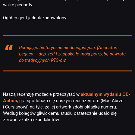
walkę piechoty.
NEWSY
Ogółem jest jednak zadowolony:
RECENZJE
Pomijając historyczne niedociągnięcia, [Ancestors:
PUBLICYSTYKA
Legacy – dop. red.] zaspokoiło moją potrzebę powrotu
do tradycyjnych RTS-ów.
KULTURA
RETRO
Naszą recenzję możecie przeczytać w
aktualnym wydaniu CD-
Action
; gra spodobała się naszym recenzentom (Mac Abrze
i Cursianowi) na tyle, że jej artwork zdobi okładkę numeru.
TECHNOLOGIE
Według kolegów gliwickiemu studiu ostatecznie udało się
zerwać z łatką skandalistów.
DYSKUSJE