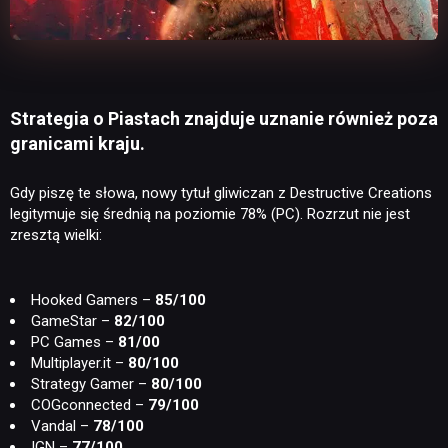
Strategia o Piastach znajduje uznanie również poza
granicami kraju.
Gdy piszę te słowa, nowy tytuł gliwiczan z Destructive Creations
legitymuje się średnią na poziomie 78% (PC). Rozrzut nie jest
zresztą wielki:
Hooked Gamers –
85/100
GameStar –
82/100
PC Games –
81/00
Multiplayer.it –
80/100
Strategy Gamer –
80/100
COGconnected –
79/100
Vandal –
78/100
IGN –
77/100