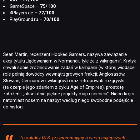
GameSpace –
75/100
4Players.de –
72/100
PlayGround.ru –
70/100
Sean Martin, recenzent Hooked Gamers, nazywa zawiązanie
akcji tytułu „lądowaniem w Normandii, tyle że z wikingami”. Krytyk
chwali sobie zróżnicowanie zadań w kampanii (w której wiodące
role pełnią dowódcy wewnątrzgrowych frakcji: Anglosasów,
Słowian, Germanów i wikingów) oraz retropowab rozgrywki
(ta czerpie jego zdaniem z cyklu Age of Empires), prostotę
założeń i „absolutnie piękne projekty map i scenerii”. Nieco kręci
natomiast nosem na nazbyt według niego swobodne podejście
do historii.
To solidny RTS, przypominający o wielu najlepszych