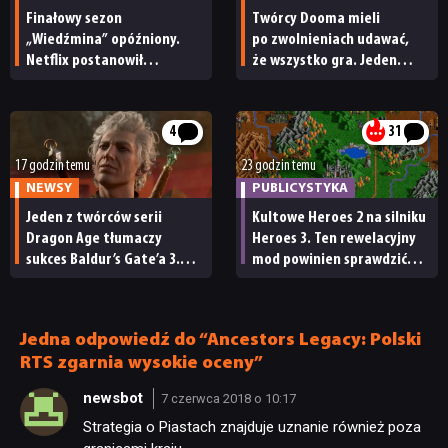
Finałowy sezon
Twórcy Dooma mieli
„Wiedźmina” opóźniony.
po zwolnieniach udawać,
Netflix postanowił
że wszystko gra. Jeden
przełożyć premierę 5. serii
z nich wyłamał się
i powiedział prawdę
4
31
17 godzin temu
23 godzin temu
NEWSY
PUBLICYSTYKA
Jeden z twórców serii
Kultowe Heroes 2 na silniku
Dragon Age tłumaczy
Heroes 3. Ten rewelacyjny
sukces Baldur’s Gate’a 3.
mod powinien sprawdzić
„Zrobili to, co należało
każdy fan
zrobić po tak długiej
przerwie”
Jedna odpowiedź do “Ancestors Legacy: Polski
RTS zgarnia wysokie oceny”
newsbot
7 czerwca 2018 o 10:17
Strategia o Piastach znajduje uznanie również poza