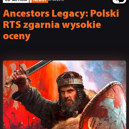
1
Ancestors Legacy: Polski
RTS zgarnia wysokie
oceny