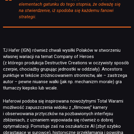
elementach gatunku do tego stopnia, że odważę się
na stwierdzenie, iż spodoba się każdemu fanowi
strategii.
TJ Hafer (IGN) również chwali wysiłki Polaków w stworzeniu
własnej wariacji na temat Company of Heroes
(z którego produkcja Destructive Creations w oczywisty sposób
czerpie, chociażby grupując jednostki w oddziały). Ancestors
punktuje w tekście zróżnicowaniem stronnictw, ale – zastrzega
autor – pewne niuanse walki (jak np. mechanizm morale) gra
tłumaczy kiepsko lub wcale.
Haferowi podoba się inspirowana nowożytnymi Total Warami
możliwość zapuszczenia widoku z „filmowej” kamery
i obserwowania prztyczków na pozbawionych interfejsu
zbliżeniach, z uznaniem wypowiada się również o dobrej
optymalizacji. Pomstuje zaś na oszukańcze AI (zbyt szybko
obrastające w surowce), historyczne przekłamania i powolną