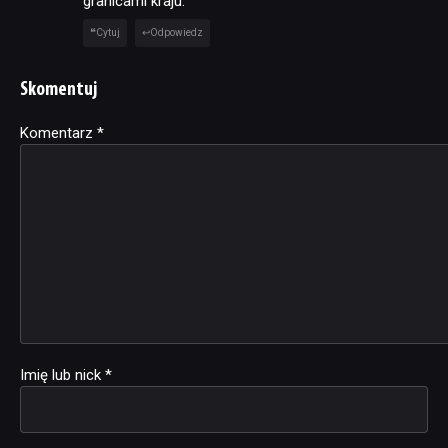
granicami kraju.
Cytuj
Odpowiedz
Skomentuj
Komentarz
Alternative:
*
Imię lub nick
*