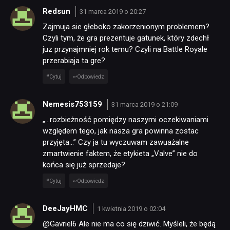
Redsun
31 marca 2019 o 20:27
Zajmuja sie głeboko zakorzenionym problemem?
Czyli tym, że gra prezentuje gatunek, który zdechł
juz przynajmniej rok temu? Czyli na Battle Royale
przerabiaja ta gre?
Cytuj
Odpowiedz
Nemesis753159
31 marca 2019 o 21:09
„…rozbieżność pomiędzy naszymi oczekiwaniami
względem tego, jak nasza gra powinna zostac
przyjęta…” Czy ja tu wyczuwam zawuażalne
zmartwienie faktem, że etykieta „Valve” nie do
końca się już sprzedaje?
Cytuj
Odpowiedz
DeeJayHMC
1 kwietnia 2019 o 02:04
@Gavriel6 Ale nie ma co się dziwić. Myśleli, że będą