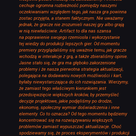
cechuje ogromna rozbieżność pomiędzy naszymi
oczekiwaniami względem tego, jak nasza gra powinna
zostac przyjęta, a stanem faktycznym. Nie uważamy
jednak, że gracze nie zrozumieli naszej gry albo grają
w nią niewłaściwie. Artifact to dla nas szansa
na poprawienie swojego rzemiosła i wykorzystanie
tej wiedzy do produkcji lepszych gier. Od momentu
premiery przyglądaliśmy się uważnie temu, jak gracze
wchodzą w interakcje z grą, a także zbieraliśmy opinie.
Jasne stało się, że gra ma głęboko zakorzenione
problemy i że nasza pierwotna strategia aktualizacji,
polegająca na dodawaniu nowych możliwości i kart,
byłaby niewystarczająca do ich rozwiązania. Wierzymy,
że zamiast tego właściwym kierunkiem jest
przedsięwzięcie większych kroków, by przemyśleć
decyzje projektowe, jakie podjęliśmy po drodze,
ekonomię, społeczny wymiar doświadczenia i inne
elementy. Co to oznacza? Od tego momentu będziemy
koncentrować się na rozwiązywaniu większych
problemów zamiast wypuszczać aktualizacje. Choć
spodziewamy się, że proces eksperymentów i produkcji