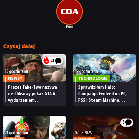
Fred
Czytaj dalej
23
15 godzin temu
19 godzin temu
NEWSY
TECHNOLOGIE
Prezes Take-Two nazywa
Sprawdziłem Halo:
netfliksowy pokaz GTA 6
Campaign Evolved na PC,
wydarzeniem
PS5 i Steam Machine.
obowiązkowym. Nawet
Wygląda świetnie,
nie wie, ilu Netflix
ale ma parę problemów
ma subskrybentów
[RECENZJA TECHNICZNA]
5
21 godzin temu
07.08.2026