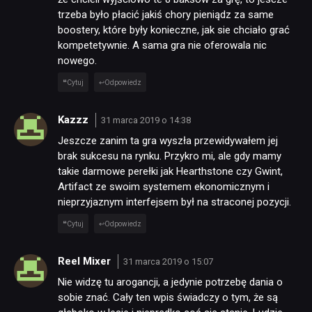
trzeba było płacić jakiś chory pieniądz za same
boostery, które były konieczne, jak sie chciało grać
kompetetywnie. A sama gra nie oferowala nic
nowego.
Cytuj
Odpowiedz
Kazzz
31 marca 2019 o 14:38
Jeszcze zanim ta gra wyszła przewidywałem jej
brak sukcesu na rynku. Przykro mi, ale gdy mamy
takie darmowe perełki jak Hearthstone czy Gwint,
Artifact ze swoim systemem ekonomicznym i
nieprzyjaznym interfejsem był na straconej pozycji.
Cytuj
Odpowiedz
Reel Mixer
31 marca 2019 o 15:07
Nie widzę tu arogancji, a jedynie potrzebę dania o
sobie znać. Cały ten wpis świadczy o tym, że są