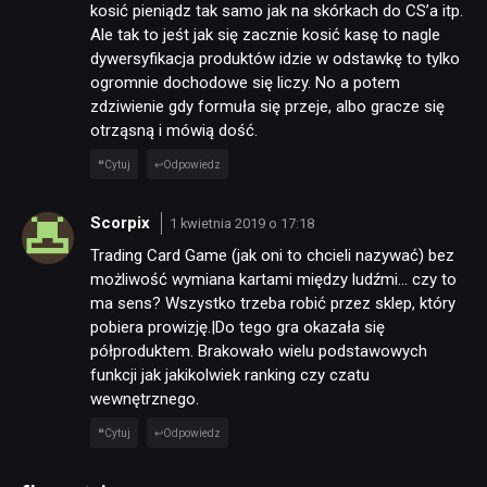
kosić pieniądz tak samo jak na skórkach do CS’a itp.
Ale tak to jeśt jak się zacznie kosić kasę to nagle
dywersyfikacja produktów idzie w odstawkę to tylko
ogromnie dochodowe się liczy. No a potem
zdziwienie gdy formuła się przeje, albo gracze się
otrząsną i mówią dość.
Cytuj
Odpowiedz
Scorpix
1 kwietnia 2019 o 17:18
Trading Card Game (jak oni to chcieli nazywać) bez
możliwość wymiana kartami między ludźmi… czy to
ma sens? Wszystko trzeba robić przez sklep, który
pobiera prowizję.|Do tego gra okazała się
półproduktem. Brakowało wielu podstawowych
funkcji jak jakikolwiek ranking czy czatu
wewnętrznego.
Cytuj
Odpowiedz