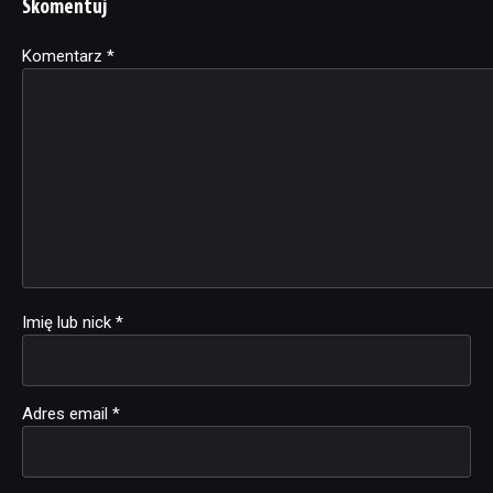
Skomentuj
Komentarz
Alternative:
*
Imię lub nick
*
Adres email
*