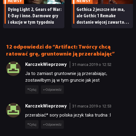
NEWSY
NEWSY
NEWSY
Dying Light 2, Gears of War:
Gothica 2 jeszcze nie ma,
E-Day i inne. Darmowe gry
ale Gothic 1 Remake
RECENZJE
i okazje w tym tygodniu
dostanie więcej zawartości.
Twórcy zapowiadają
nadchodzące zmiany
PUBLICYSTYKA
12 odpowiedzi do “Artifact: Twórcy chcą
ratować grę, gruntownie ją przerabiając”
KULTURA
KarczekWieprzowy
31 marca 2019 o 12:52
Ja to zamiast gruntownie ją przerabiając,
RETRO
zostawiłbym ją w tym gruncie jak jest
Cytuj
Odpowiedz
TECHNOLOGIE
KarczekWieprzowy
31 marca 2019 o 12:53
przerabiać* sory polska jezyk taka trudna :I
DYSKUSJE
Cytuj
Odpowiedz