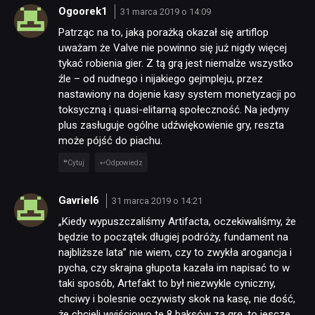
JUŻ GRALIŚMY
Ogoorek1
31 marca 2019 o 14:09
Patrząc na to, jaką porażką okazał się artiflop
uważam że Valve nie powinno się już nigdy więcej
SKLEP
tykać robienia gier. Z tą grą jest niemalże wszystko
źle – od nudnego i nijakiego gejmpleju, przez
nastawiony na dojenie kasy system monetyzacji po
toksyczną i quasi-elitarną społeczność. Na jedyny
plus zasługuje ogólne udźwiękowienie gry, reszta
może pójść do piachu.
Cytuj
Odpowiedz
Gavriel6
31 marca 2019 o 14:21
„Kiedy wypuszczaliśmy Artifacta, oczekiwaliśmy, że
będzie to początek długiej podróży, fundament na
najbliższe lata” nie wiem, czy to zwykła arogancja i
pycha, czy skrajna głupota kazała im napisać to w
taki sposób, Artefakt to był niezwykle cyniczny,
chciwy i bolesnie oczywisty skok na kasę, nie dość,
że chcieli wyjściowo te 8 baksów za grę, to jescze