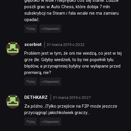
głęboko w lesie i nieprędko coś się stanie. Ludzie
poszli grac w Auto Chess, które dobija 7 mln
subskrybcji na Steam i fala wcale nie ma zamiaru
opadać.
Cytuj
Odpowiedz
scorbiot
31 marca 2019 o 20:22
Problem jest w tym, że oni nie wiedzą, co jest w tej
grze źle. Gdyby wiedzieli, to by nie popełnili tylu
błędów, a przynajmniej byłyby one wyłapane przed
premierą, nie?
Cytuj
Odpowiedz
DETHKARZ
31 marca 2019 o 20:27
Za późno…|Tylko przejście na F2P może jeszcze
przyciągnąć jakichkolwiek graczy…
Cytuj
Odpowiedz