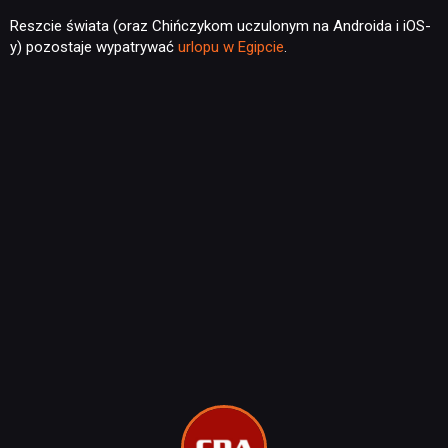
Reszcie świata (oraz Chińczykom uczulonym na Androida i iOS-
y) pozostaje wypatrywać
urlopu w Egipcie
.
NEWSY
RECENZJE
PUBLICYSTYKA
KULTURA
RETRO
TECHNOLOGIE