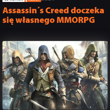
Assassin´s Creed doczeka
się własnego MMORPG