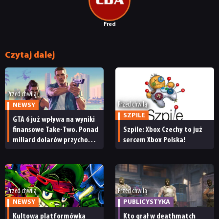
DYSKUSJE
Fred
JUŻ GRALIŚMY
Czytaj dalej
SKLEP
Przed chwilą
Przed chwilą
NEWSY
SZPILE
GTA 6 już wpływa na wyniki
finansowe Take-Two. Ponad
Szpile: Xbox Czechy to już
miliard dolarów przychodu
sercem Xbox Polska!
i reakcja giełdy
Przed chwilą
Przed chwilą
NEWSY
PUBLICYSTYKA
Kultowa platformówka
Kto grał w deathmatch