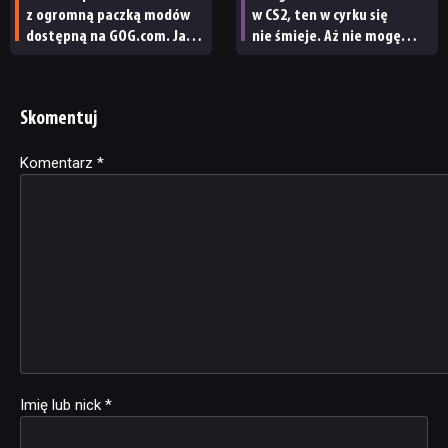
z ogromną paczką modów
w CS2, ten w cyrku się
dostępną na GOG.com. Jazz
nie śmieje. Aż nie mogę
Jackrabbit 2 Plus
uwierzyć, że Valve nic
pobierzecie jednym
nie robi z tym burdelem
kliknięciem
Skomentuj
Komentarz
Alternative:
*
Imię lub nick
*