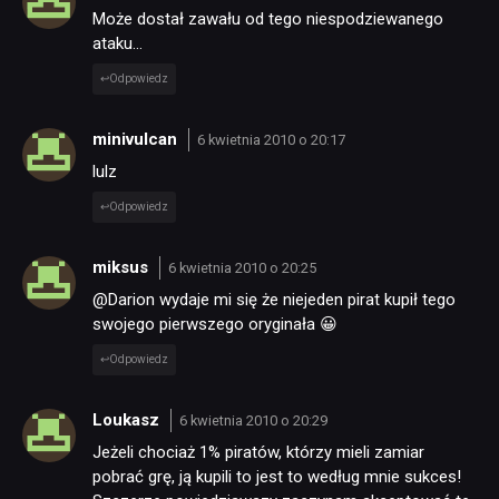
Może dostał zawału od tego niespodziewanego
ataku…
Odpowiedz
minivulcan
6 kwietnia 2010 o 20:17
lulz
Odpowiedz
miksus
6 kwietnia 2010 o 20:25
@Darion wydaje mi się że niejeden pirat kupił tego
swojego pierwszego oryginała 😀
Odpowiedz
Loukasz
6 kwietnia 2010 o 20:29
Jeżeli chociaż 1% piratów, którzy mieli zamiar
pobrać grę, ją kupili to jest to według mnie sukces!