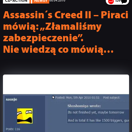
CD-ACTION
NEWSY
06.04.2010
159
Assassin´s Creed II – Piraci
mówią: „Złamaliśmy
zabezpieczenie”.
Nie wiedzą co mówią…