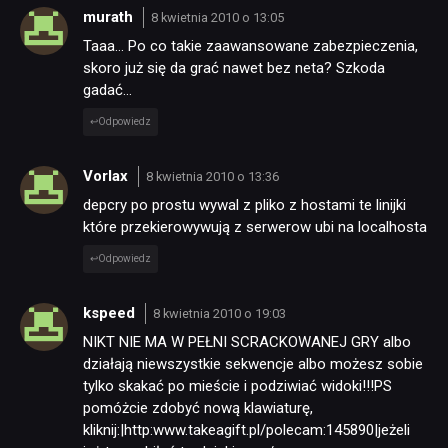
murath
8 kwietnia 2010 o 13:05
Taaa… Po co takie zaawansowane zabezpieczenia,
skoro już się da grać nawet bez neta? Szkoda
gadać…
Odpowiedz
Vorlax
8 kwietnia 2010 o 13:36
depcry po prostu wywal z pliko z hostami te linijki
które przekierowywują z serwerow ubi na localhosta
Odpowiedz
kspeed
8 kwietnia 2010 o 19:03
NIKT NIE MA W PEŁNI SCRACKOWANEJ GRY albo
działają niewszystkie sekwencje albo możesz sobie
tylko skakać po mieście i podziwiać widoki!!!PS
pomóżcie zdobyć nową klawiaturę,
kliknij:|http:www.takeagift.pl/polecam:145890|jeżeli