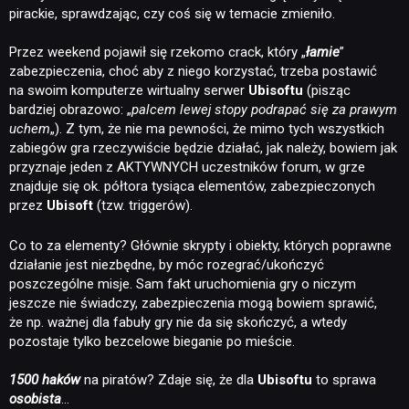
pirackie, sprawdzając, czy coś się w temacie zmieniło.
Przez weekend pojawił się rzekomo crack, który „
łamie
”
zabezpieczenia, choć aby z niego korzystać, trzeba postawić
na swoim komputerze wirtualny serwer
Ubisoftu
(pisząc
bardziej obrazowo: „
palcem lewej stopy podrapać się za prawym
uchem
„). Z tym, że nie ma pewności, że mimo tych wszystkich
zabiegów gra rzeczywiście będzie działać, jak należy, bowiem jak
przyznaje jeden z AKTYWNYCH uczestników forum, w grze
znajduje się ok. półtora tysiąca elementów, zabezpieczonych
przez
Ubisoft
(tzw. triggerów).
Co to za elementy? Głównie skrypty i obiekty, których poprawne
działanie jest niezbędne, by móc rozegrać/ukończyć
poszczególne misje. Sam fakt uruchomienia gry o niczym
jeszcze nie świadczy, zabezpieczenia mogą bowiem sprawić,
że np. ważnej dla fabuły gry nie da się skończyć, a wtedy
pozostaje tylko bezcelowe bieganie po mieście.
1500 haków
na piratów? Zdaje się, że dla
Ubisoftu
to sprawa
osobista
…