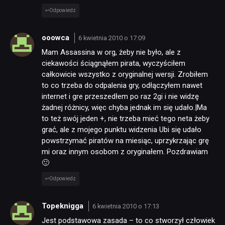
Odpowiedz
ooowca
6 kwietnia 2010 o 17:09
Mam Assassina w org, żeby nie było, ale z
ciekawości ściągnąłem pirata, wyczyściłem
całkowicie wszystko z oryginalnej wersji. Zrobiłem
to co trzeba do odpalenia gry, odłączyłem nawet
internet i gre przeszedłem po raz 2gi i nie widzę
żadnej różnicy, więc chyba jednak im się udało.|Ma
to też swój jeden +, nie trzeba mieć tego neta żeby
grać, ale z mojego punktu widzenia Ubi się udało
powstrzymać piratów na miesiąc, uprzykrzając grę
mi oraz innym osobom z oryginałem. Pozdrawiam
🙂
Odpowiedz
Topeknigga
6 kwietnia 2010 o 17:13
Jest podstawowa zasada – to co stworzył człowiek