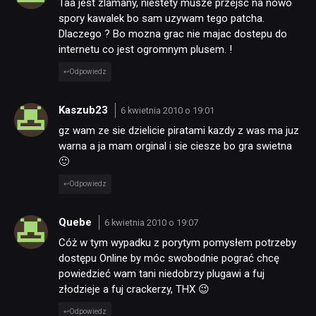
Taa jest zlamany, niestety musze przejsc na nowo
spory kawalek bo sam uzywam tego patcha.
Dlaczego ? Bo mozna grac nie majac dostepu do
TECHNOLOGIE
internetu co jest ogromnym plusem. !
Odpowiedz
DYSKUSJE
Kaszub23
6 kwietnia 2010 o 19:01
gz wam ze sie dzielicie piratami kazdy z was ma juz
JUŻ GRALIŚMY
warna a ja mam orginal i sie ciesze bo gra swietna
🙂
SKLEP
Odpowiedz
Quebe
6 kwietnia 2010 o 19:07
Cóż w tym wypadku z porytym pomysłem potrzeby
dostępu Online by móc swobodnie pograć chcę
powiedzieć wam tani niedobrzy plugawi a fuj
złodzieje a fuj crackerzy, THX 😉
Odpowiedz