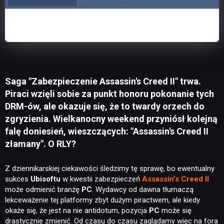
Saga "Zabezpieczenie Assassin's Creed II" trwa.
Piraci wzięli sobie za punkt honoru pokonanie tych
DRM-ów, ale okazuje się, że to twardy orzech do
zgryzienia. Wielkanocny weekend przyniósł kolejną
falę doniesień, wieszczących: "Assassin's Creed II
złamany". O RLY?
Z dziennikarskiej ciekawości śledzimy tę sprawę, bo ewentualny
sukces
Ubisoftu
w kwestii zabezpieczeń
Assassin’s Creed II
może odmienić branżę
PC
. Wydawcy od dawna tłumaczą
lekceważenie tej platformy zbyt dużym piractwem, ale kiedy
okaże się, że jest na nie antidotum, pozycja
PC
może się
drastycznie zmienić. Od czasu do czasu zaglądamy więc na fora