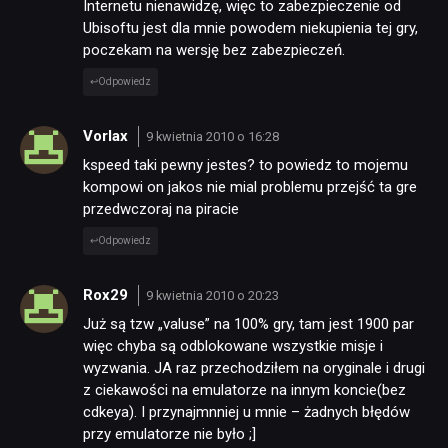
Internetu nienawidzę, więc to zabezpieczenie od
Ubisoftu jest dla mnie powodem niekupienia tej gry,
poczekam na wersję bez zabezpieczeń.
Odpowiedz
Vorlax
9 kwietnia 2010 o 16:28
kspeed taki pewny jestes? to powiedz to mojemu
kompowi on jakos nie mial problemu przejść ta gre
przedwczoraj na piracie
Odpowiedz
Rox29
9 kwietnia 2010 o 20:23
Już są tzw „valuse” na 100% gry, tam jest 1900 par
więc chyba są odblokowane wszystkie misje i
wyzwania. JA raz przechodziłem na oryginale i drugi
z ciekawości na emulatorze na innym koncie(bez
cdkeya). I przynajmnniej u mnie – żadnych błędów
przy emulatorze nie było ;]