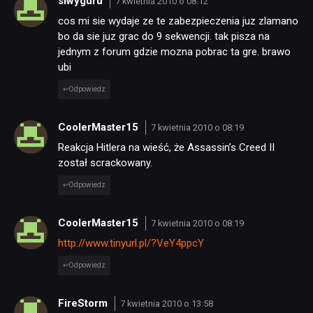
siwyguru
7 kwietnia 2010 o 08:12
cos mi sie wydaje ze te zabezpieczenia juz zlamano
bo da sie juz grac do 9 sekwencji. tak pisza na
jednym z forum gdzie mozna pobrac ta gre. brawo
ubi
Odpowiedz
CoolerMaster15
7 kwietnia 2010 o 08:19
Reakcja Hitlera na wieść, że Assassin’s Creed II
został scrackowany.
Odpowiedz
CoolerMaster15
7 kwietnia 2010 o 08:19
http://www.tinyurl.pl/?VeY4ppcY
Odpowiedz
FireStorm
7 kwietnia 2010 o 13:58