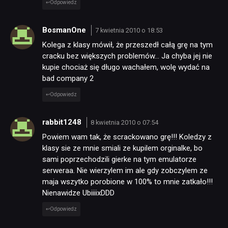
Odpowiedz
BosmanOne
7 kwietnia 2010 o 18:53
Kolega z klasy mówił, że przeszedł całą grę na tym
cracku bez większych problemów… Ja chyba jej nie
kupie chociaż się długo wachałem, wolę wydać na
bad company 2
Odpowiedz
rabbit1248
8 kwietnia 2010 o 07:54
Powiem wam tak, że scrackowano grę!!! Koledzy z
klasy sie ze mnie smiali ze kupilem orginalke, bo
sami poprzechodzili gierke na tym emulatorze
serweraa. Nie wierzylem im ale gdy zobczylem ze
maja wszytko porobione w 100% to mnie zatkało!!!
Nienawidze UbiiiixDDD
Odpowiedz