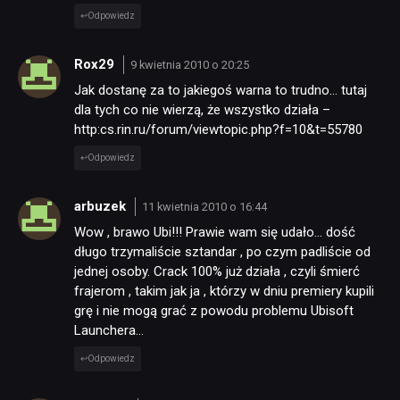
Odpowiedz
Rox29
9 kwietnia 2010 o 20:25
Jak dostanę za to jakiegoś warna to trudno… tutaj
dla tych co nie wierzą, że wszystko działa –
http:cs.rin.ru/forum/viewtopic.php?f=10&t=55780
Odpowiedz
arbuzek
11 kwietnia 2010 o 16:44
Wow , brawo Ubi!!! Prawie wam się udało… dość
długo trzymaliście sztandar , po czym padliście od
jednej osoby. Crack 100% już działa , czyli śmierć
frajerom , takim jak ja , którzy w dniu premiery kupili
grę i nie mogą grać z powodu problemu Ubisoft
Launchera…
Odpowiedz