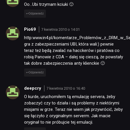
Oo…Ubi trzymam kciuki 🙂
Odpowiedz
Pio69
7 kwietnia 2010 o 14:01
http:www.in4.pl/komentarze_Problemów_z_DRM_w_Sett
gra z zabezpieczeniami UBI, która wali:) pewnie
teraz też będą zwalać na hacckerów i piratówa co
robią Panowie z CDA – dalej się cieszą, że powstały
tak dobre zabezpieczenia anty klienckie 🙂
Odpowiedz
deepcry
7 kwietnia 2010 o 16:40
O kurde, uruchomiłem tą emulację servera, żeby
zobaczyć czy to działa i są problemy z niektórymi
misjami w grze. Teraz nie wiem jak przywrócić, żeby
się łączyło z oryginalnym serverm. Jak macie
oryginał to nie próbujcie tej emulacji.