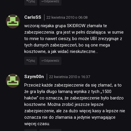
Cytuj
Odpowiedz
CarloSS
22 kwietnia 2010 o 06:08
wczoraj niejaka grupa SKIDROW złamała te
zabezpieczenia. gra jest w pełni działająca. w sumie
to mnie to nawet cieszy, bo może UBI zrezygnuje z
tych durnych zabezpieczeń, bo są one mega
kosztowne, a jak widać nieskuteczne…
Cytuj
Odpowiedz
Szym00n
22 kwietnia 2010 o 16:37
Przecież każde zabezpieczenie da się złamać, a to
że gra była długo łamaną wynika z tych „1500
haków” co oznacza, że zabezpieczenie było bardzo
kosztowne. Można zrobić jeszcze lepsze
zabezpieczenie, ale za dużo więcej kasy a lepsze nie
oznacza nie do złamania a jedynie wymagające
więcej czasu.