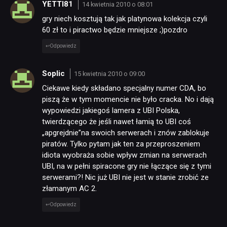
YETTI81
14 kwietnia 2010 o 08:01
gry niech kosztują tak jak platynowa kolekcja czyli
60 zł to i piractwo będzie mniejsze ;)pozdro
Odpowiedz
Soplic
15 kwietnia 2010 o 09:00
Ciekawe kiedy składano specjalny numer CDA, bo
piszą że w tym momencie nie było cracka. No i dają
wypowiedzi jakiegoś lamera z UBI Polska,
twierdzącego że jeśli nawet łamią to UBI coś
„apgrejdnie”na swoich serwerach i znów zablokuje
piratów. Tylko pytam jak ten za przeproszeniem
idiota wyobraża sobie wpływ zmian na serwerach
UBI, na w pełni spiracone gry nie łączące się z tymi
serwerami?! Nic już UBI nie jest w stanie zrobić ze
złamanym AC 2.
Odpowiedz