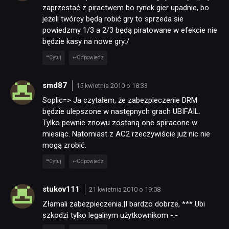
zaprzestać z piractwem bo rynek gier upadnie, bo
jeżeli twórcy będą robić gry to sprzeda sie
powiedzmy 1/3 a 2/3 będą piratowane w efekcie nie
będzie kasy na nowe gry:/
Cytuj
Odpowiedz
smd87
15 kwietnia 2010 o 18:33
Soplic=> Ja czytałem, że zabezpieczenie DRM
będzie ulepszone w następnych grach UBIFAIL.
Tylko pewnie znowu zostaną one spiracone w
miesiąc. Natomiast z AC2 rzeczywiście już nic nie
mogą zrobić.
Cytuj
Odpowiedz
stukov111
21 kwietnia 2010 o 19:08
Złamali zabezpieczenia.|I bardzo dobrze,
*** Ubi
szkodzi tylko legalnym użytkownikom -.-