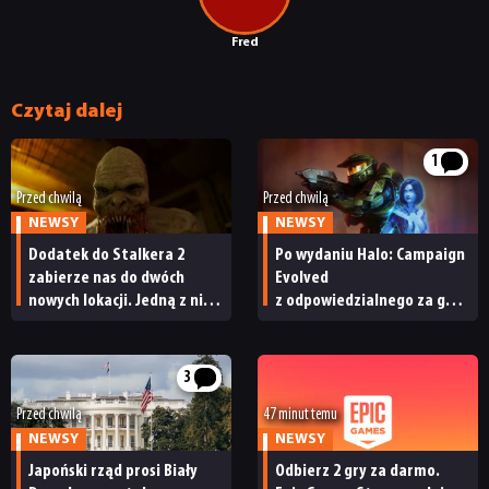
Fred
Czytaj dalej
1
Przed chwilą
Przed chwilą
NEWSY
NEWSY
Dodatek do Stalkera 2
Po wydaniu Halo: Campaign
zabierze nas do dwóch
Evolved
nowych lokacji. Jedną z nich
z odpowiedzialnego za grę
seria obiecywała
studia zwolniono
od samego początku
pracowników
3
Przed chwilą
47 minut temu
NEWSY
NEWSY
Japoński rząd prosi Biały
Odbierz 2 gry za darmo.