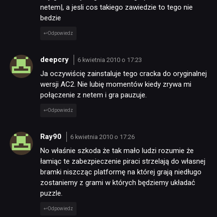
netem|, a jesli cos takiego zawiedzie to tego nie
bedzie
Odpowiedz
deepcry
6 kwietnia 2010 o 17:23
Ja oczywiścię zainstaluje tego cracka do oryginalnej
wersji AC2. Nie lubię momentów kiedy zrywa mi
połączenie z netem i gra pauzuje.
Odpowiedz
Ray90
6 kwietnia 2010 o 17:26
No właśnie szkoda że tak mało ludzi rozumie że
łamiąc te zabezpieczenie piraci strzelają do własnej
bramki niszcząc platformę na której grają niedługo
zostaniemy z grami w których będziemy układać
puzzle.
Odpowiedz