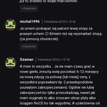
już to zrobiłeś to dzięki man/women
Odpowiedz
michal1996
9 kwietnia 2010 o 13:42
Ja umiem podrapać się palcem lewej stopy za
prawym uchem 🙂 |Umiem też się wysmarkać stopą
(za pomocą chusteczki)
Odpowiedz
Szaman
9 kwietnia 2010 o 15:18
A mnie to wszystko… Ja nie mam czasu grać w
nowe gierki, zresztą wolę poczekać 6-12 miesięcy
na nową edycję za połowę (lub mniej) ceny, z
wszystkimi poprawkami itp. (i prawdopodobnie
usuniętymi zabezpieczeniami). Ogólnie nie lubię
zabezpieczeń bo tylko przeszkadzają, nawet jak
mam oryginały to albo zrzucam obraz płyty albo
ściągam NoCD bo tak wygodniej. A uzależnienia od