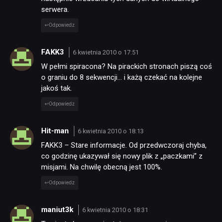
serwera.
Odpowiedz
FAKK3
6 kwietnia 2010 o 17:51
W pełmi spiracona? Na pirackich stronach piszą coś
o graniu do 8 sekwencji… i każą czekać na kolejne
jakoś tak.
NEWSY
Odpowiedz
RECENZJE
Hit-man
6 kwietnia 2010 o 18:13
FAKK3 – Stare informacje. Od przedwczoraj chyba,
PUBLICYSTYKA
co godzinę ukazywał się nowy plik z „paczkami” z
misjami. Na chwilę obecną jest 100%.
Odpowiedz
KULTURA
maniut3k
6 kwietnia 2010 o 18:31
RETRO