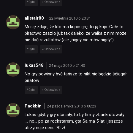
Cytuj
Odpowiedz
alistair80
22 kwietnia 2010 o 20:31
Mi się zdaje, że kto ma kupić grę, to ją kupi. Całe to
piractwo zaszło już tak daleko, że walka z nim może
nie dać rezultatów (ale „nigdy nie mów nigdy”)
Cytuj
Odpowiedz
lukas548
24 maja 2010 o 21:40
No gry powinny być tańsze to nikt nie będzie śćiągał
piratów
Cytuj
Odpowiedz
Packbin
24 października 2010 o 08:23
Lukas gdyby gry staniały, to by firmy zbankrutowały
…, no… po za rockstarem, gta Sa ma 5 lat i jeszcze
utrzymuje cene 70 zł