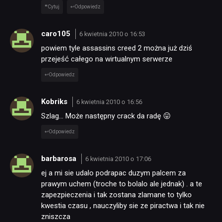
Cytuj
Odpowiedz
caro105
6 kwietnia 2010 o 16:53
powiem tyle assassins creed 2 można już dziś
przejeść całego na wirtualnym serwerze
Odpowiedz
Kobriks
6 kwietnia 2010 o 16:56
Szlag… Może następny crack da radę 😛
Odpowiedz
barbarosa
6 kwietnia 2010 o 17:06
ej a mi sie udalo podrapac duzym palcem za
prawym uchem (troche to bolalo ale jednak) . a te
zapezpieczenia i tak zostana zlamane to tylko
kwestia czasu , nauczyliby sie ze piractwa i tak nie
zniszcza