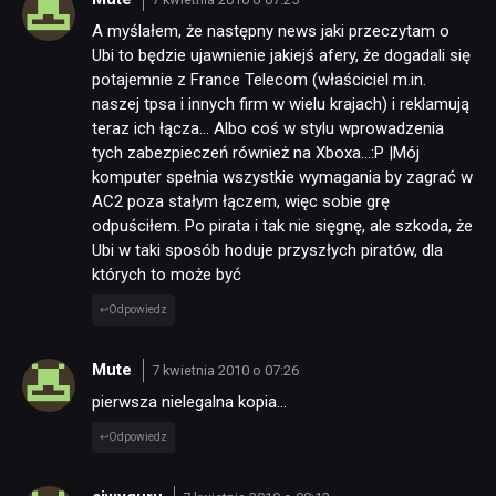
A myślałem, że następny news jaki przeczytam o
Ubi to będzie ujawnienie jakiejś afery, że dogadali się
potajemnie z France Telecom (właściciel m.in.
naszej tpsa i innych firm w wielu krajach) i reklamują
teraz ich łącza… Albo coś w stylu wprowadzenia
tych zabezpieczeń również na Xboxa…:P |Mój
komputer spełnia wszystkie wymagania by zagrać w
AC2 poza stałym łączem, więc sobie grę
odpuściłem. Po pirata i tak nie sięgnę, ale szkoda, że
Ubi w taki sposób hoduje przyszłych piratów, dla
których to może być
Odpowiedz
Mute
7 kwietnia 2010 o 07:26
pierwsza nielegalna kopia…
Odpowiedz