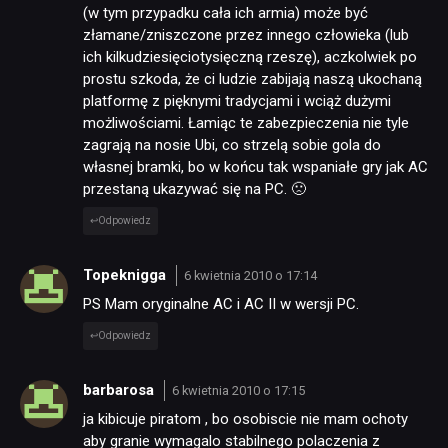
(w tym przypadku cała ich armia) może być
złamane/zniszczone przez innego człowieka (lub
ich kilkudziesięciotysięczną rzeszę), aczkolwiek po
prostu szkoda, że ci ludzie zabijają naszą ukochaną
platformę z pięknymi tradycjami i wciąż dużymi
możliwościami. Łamiąc te zabezpieczenia nie tyle
zagrają na nosie Ubi, co strzelą sobie gola do
własnej bramki, bo w końcu tak wspaniałe gry jak AC
przestaną ukazywać się na PC. 🙁
Odpowiedz
Topeknigga
6 kwietnia 2010 o 17:14
PS Mam oryginalne AC i AC II w wersji PC.
Odpowiedz
barbarosa
6 kwietnia 2010 o 17:15
ja kibicuje piratom , bo osobiscie nie mam ochoty
aby granie wymagalo stabilnego polaczenia z