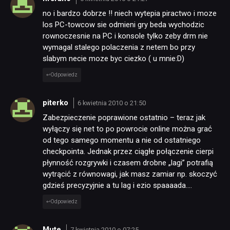
no i bardzo dobrze !! niech wytepia piractwo i moze
los PC-towcow sie odmieni gry beda wychodzic
rownoczesnie na PC i konsole tylko zeby drm nie
wymagal stalego polaczenia z netem bo przy
slabym necie moze byc ciezko ( u mnie:D)
Odpowiedz
piterko
6 kwietnia 2010 o 21:50
Zabezpieczenie poprawione ostatnio – teraz jak
wyłączy się net to po powrocie online można grać
od tego samego momentu a nie od ostatniego
checkpointa. Jednak przez ciągłe połączenie cierpi
płynność rozgrywki i czasem drobne „lagi” potrafią
wytrącić z równowagi, jak masz zamiar np. skoczyć
gdzieś precyzyjnie a tu lag i ezio spaaaada….
Odpowiedz
Mute
7 kwietnia 2010 o 07:25