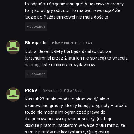
to odpuści i ściągnie inną grę! A uczciwych graczy
to tylko od gry odrzuci. To ma być rewolucja? Że
ludzie po Październikowej nie mają dość ;p
Odpowiedz
Bluegardo
6 kwietnia 2010 o 19:43
Dobra. Jeżeli DRM’y Ubi będą działać dobrze
(przynajmniej przez 2 lata ich nie spiracą) to wracają
na moją liste ulubionych wydawców.
Odpowiedz
Pio69
6 kwietnia 2010 o 19:55
Kaszub23|tu nie chodzi o piractwo 🙂 ale o
szanowanie graczy, którzy kupują oryginały – oraz o
to, że nie można im ograniczać prawa do
dysponowania swoją własnością 🙂 )dlatego
kibicuje piratom, hackerom w walce z UBI mimo, że
sam z piratów nie korzystam 🙂 )ja głosuję