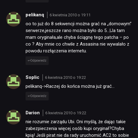
pelikanq
6 kwietnia 2010 o 19:11
oo to już do 8 sekwencji można grać na „domowym”
serwerze,jeszcze rano można było do 5…|Ja tam
mam oryginała,ale chyba ściągnę tego patcha – po
co ? Aby mnie co chwile z Assasina nie wywalało z
powodu rozłączenia internetu.
Odpowiedz
Soplic
6 kwietnia 2010 o 19:22
pelikanq->Raczej do końca można już grać…
Odpowiedz
Darion
6 kwietnia 2010 o 19:22
nie rozumie zarządu Ubi. Oni myślą, że dając takie
zabezpieczenia więcej osób kupi oryginał?Chyba
kpią! Jeśli pirat nie da rady uruchomić AC2 to sobie