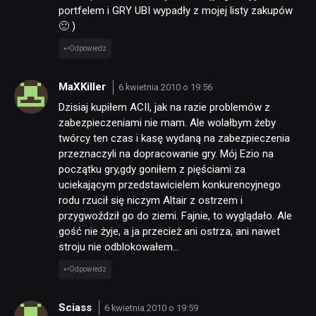
portfelem i GRY UBI wypadły z mojej listy zakupów
🙂 )
Odpowiedz
MaXKiller
6 kwietnia 2010 o 19:56
Dzisiaj kupiłem ACII, jak na razie problemów z
zabezpieczeniami nie mam. Ale wolałbym żeby
twórcy ten czas i kasę wydaną na zabezpieczenia
przeznaczyli na dopracowanie gry. Mój Ezio na
początku gry,gdy goniłem z pięściami za
uciekającym przedstawicielem konkurencyjnego
rodu rzucił się niczym Altair z ostrzem i
przygwoździł go do ziemi. Fajnie, to wyglądało. Ale
gość nie żyje, a ja przecież ani ostrza, ani nawet
stroju nie odblokowałem…
Odpowiedz
Sciass
6 kwietnia 2010 o 19:59