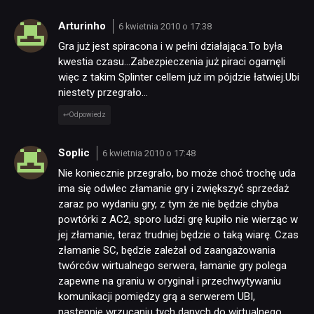
Arturinho
6 kwietnia 2010 o 17:38
Gra już jest spiracona i w pełni działająca.To była
kwestia czasu…Zabezpieczenia już piraci ogarnęli
więc z takim Splinter cellem już im pójdzie łatwiej.Ubi
niestety przegrało…
Odpowiedz
Soplic
6 kwietnia 2010 o 17:48
Nie koniecznie przegrało, bo może choć trochę uda
ima się odwlec złamanie gry i zwiększyć sprzedaż
zaraz po wydaniu gry, z tym że nie będzie chyba
powtórki z AC2, sporo ludzi grę kupiło nie wierząc w
jej złamanie, teraz trudniej będzie o taką wiarę. Czas
złamanie SC, będzie zależał od zaangażowania
twórców wirtualnego serwera, łamanie gry polega
zapewne na graniu w oryginał i przechwytywaniu
komunikacji pomiędzy grą a serwerem UBI,
następnie wrzucaniu tych danych do wirtualnego