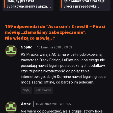
Dom, by przestał
Epic Games Store rozdaje
publikować memy związane
uroczą przygodówkę
z japońskimi grami wideo.
i produkcję nastawioną na
„To niewłaściwe”
współpracę
159 odpowiedzi do “Assassin´s Creed II – Piraci
mówią: „Złamaliśmy zabezpieczenie”.
Nie wiedzą co mówią…”
Soplic
15 kwietnia 2010 o 09:03
PS Piracka wersja AC 2 ma w pełni odblokowaną
zawartość Black Edition, i uPlay, no i coś czego nie
posiadają nawet legalni posiadacze tych dodatków,
czyli zupełną niezależność od połączenia
internetowego, dzięki Dormine nawet legalni gracze
mogą zagrać offline, co bardzo im polecam.
Cytuj
Odpowiedz
Artox
15 kwietnia 2010 o 15:56
Nie wiem co powiedzieć, ale z drugiej strony lepiej