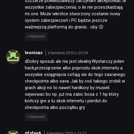
Szczerze powiedziawszy zaczynam akceptować te
wszystkie zabezpieczenia, o ile nie przeszkadzają
mi one. Może wkrótce stworzony zostanie nowy
system zabezpieczeń i PC będzie jeszcze
ważniejszą platformą do grania… oby 😉
Odpowiedz
leonisas
6 kwietnia 2010 o 20:54
dDobry sposub ale nie jest idealny.Wystarczy jeden
hack,przeciąrzenie albo poprostu skok internetu a
wszyskie osiągnięcia cofają sie do tego zasranego
checkpointa albo sava .Jak by coś takiego zrobili w
grach akcji no to nawet hardkory by musieli
sejwowac bo np. już ma zabic bosa z 1 hp który
kończy gre a tu skok internetu i pierdut do
checkpointa albo początku gry
Odpowiedz
nfsfan6
6 kwietnia 2010 o 21:27