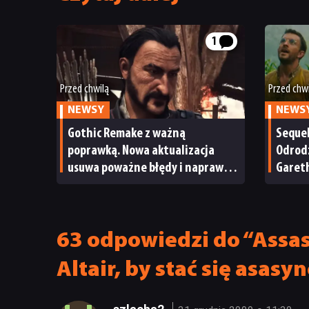
1
Przed chwilą
Przed chw
NEWSY
NEWS
Gothic Remake z ważną
Sequel
poprawką. Nowa aktualizacja
Odrodz
usuwa poważne błędy i naprawia
Garet
problemy poprzedniego patcha
dinoz
63 odpowiedzi do “Assass
Altair, by stać się asasy