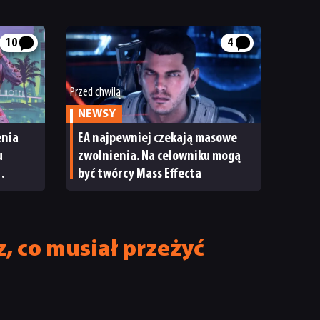
10
4
Przed chwilą
NEWSY
enia
EA najpewniej czekają masowe
u
zwolnienia. Na celowniku mogą
być twórcy Mass Effecta
z, co musiał przeżyć