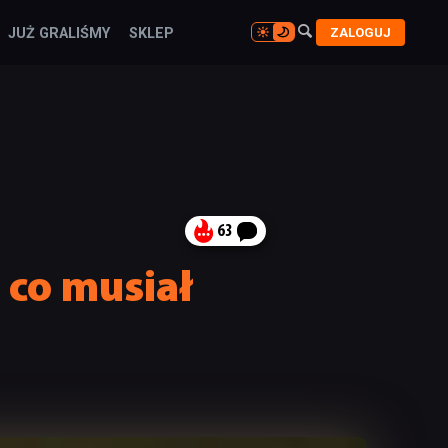

ZALOGUJ
JUŻ GRALIŚMY
SKLEP

63
, co musiał