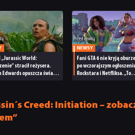
ilą
Przed chwilą
Y
NEWSY
 „Jurassic World:
Fani GTA 6 nie kryją oburz
enie” stracił reżysera.
po wczorajszym ogłoszeni
h Edwards opuszcza świat
Rockstara i Netfliksa. „To
aurów
niewyobrażalnie podłe”
in´s Creed: Initiation – zobac
nem”