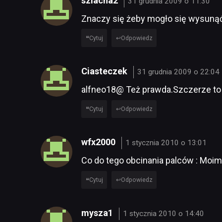
szlacha2
31 grudnia 2009 o 11:30
Znaczy się żeby mogło się wysunąć
Cytuj
Odpowiedz
Ciasteczek
31 grudnia 2009 o 22:04
alfneo18@ Też prawda.Szczerze to
Cytuj
Odpowiedz
wfx2000
1 stycznia 2010 o 13:01
Co do tego obcinania palców : Moim
Cytuj
Odpowiedz
mysza1
1 stycznia 2010 o 14:40