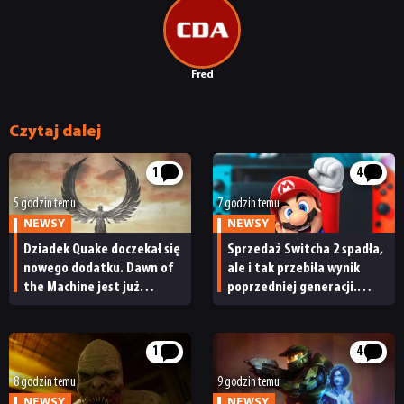
Fred
Czytaj dalej
1
4
5 godzin temu
7 godzin temu
NEWSY
NEWSY
Dziadek Quake doczekał się
Sprzedaż Switcha 2 spadła,
nowego dodatku. Dawn of
ale i tak przebiła wynik
the Machine jest już
poprzedniej generacji.
dostępny
Nintendo ma powody
NEWSY
do radości
1
4
RECENZJE
8 godzin temu
9 godzin temu
NEWSY
NEWSY