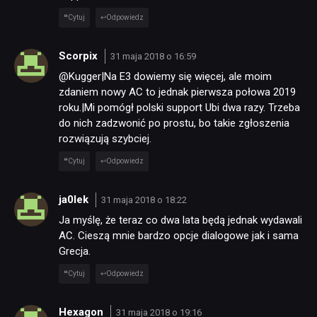
Cytuj
Odpowiedz
Scorpix
31 maja 2018 o 16:59
@Kugger|Na E3 dowiemy się więcej, ale moim
zdaniem nowy AC to jednak pierwsza połowa 2019
roku.|Mi pomógł polski support Ubi dwa razy. Trzeba
do nich zadzwonić po prostu, bo takie zgłoszenia
rozwiązują szybciej.
Cytuj
Odpowiedz
ja0lek
31 maja 2018 o 18:22
Ja myślę, że teraz co dwa lata będą jednak wydawali
AC. Cieszą mnie bardzo opcje dialogowe jak i sama
Grecja.
Cytuj
Odpowiedz
Hexagon
31 maja 2018 o 19:16