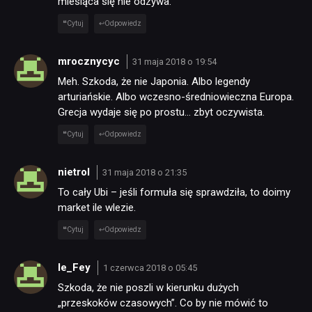
miesiąca się nie odzywa.
Cytuj
Odpowiedz
mrocznycyc
31 maja 2018 o 19:54
Meh. Szkoda, że nie Japonia. Albo legendy
arturiańskie. Albo wczesno-średniowieczna Europa.
Grecja wydaje się po prostu… zbyt oczywista.
Cytuj
Odpowiedz
nietrol
31 maja 2018 o 21:35
To cały Ubi – jeśli formuła się sprawdziła, to doimy
market ile wlezie.
Cytuj
Odpowiedz
le_Fey
1 czerwca 2018 o 05:45
Szkoda, że nie poszli w kierunku dużych
„przeskoków czasowych”. Co by nie mówić to