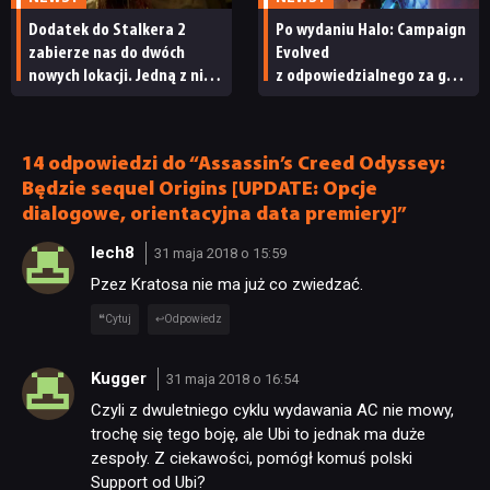
Dodatek do Stalkera 2
Po wydaniu Halo: Campaign
PUBLICYSTYKA
zabierze nas do dwóch
Evolved
nowych lokacji. Jedną z nich
z odpowiedzialnego za grę
seria obiecywała
studia zwolniono
KULTURA
od samego początku
pracowników
14 odpowiedzi do “Assassin’s Creed Odyssey:
RETRO
Będzie sequel Origins [UPDATE: Opcje
dialogowe, orientacyjna data premiery]”
lech8
TECHNOLOGIE
31 maja 2018 o 15:59
Pzez Kratosa nie ma już co zwiedzać.
Cytuj
Odpowiedz
DYSKUSJE
Kugger
31 maja 2018 o 16:54
JUŻ GRALIŚMY
Czyli z dwuletniego cyklu wydawania AC nie mowy,
trochę się tego boję, ale Ubi to jednak ma duże
zespoły. Z ciekawości, pomógł komuś polski
SKLEP
Support od Ubi?