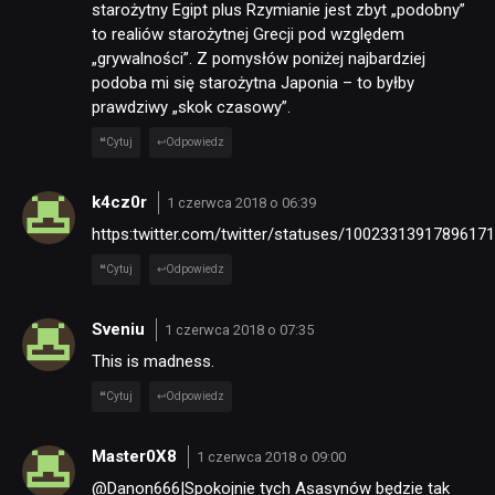
starożytny Egipt plus Rzymianie jest zbyt „podobny”
to realiów starożytnej Grecji pod względem
„grywalności”. Z pomysłów poniżej najbardziej
podoba mi się starożytna Japonia – to byłby
prawdziwy „skok czasowy”.
Cytuj
Odpowiedz
k4cz0r
1 czerwca 2018 o 06:39
https:twitter.com/twitter/statuses/1002331391789617
Cytuj
Odpowiedz
Sveniu
1 czerwca 2018 o 07:35
This is madness.
Cytuj
Odpowiedz
Master0X8
1 czerwca 2018 o 09:00
@Danon666|Spokojnie tych Asasynów będzie tak