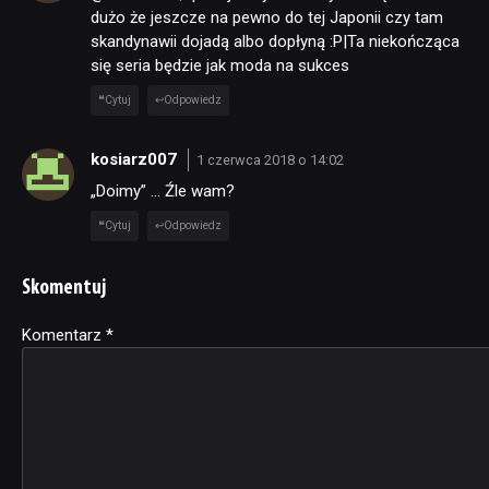
dużo że jeszcze na pewno do tej Japonii czy tam
skandynawii dojadą albo dopłyną :P|Ta niekończąca
się seria będzie jak moda na sukces
Cytuj
Odpowiedz
kosiarz007
1 czerwca 2018 o 14:02
„Doimy” … Źle wam?
Cytuj
Odpowiedz
Skomentuj
Komentarz
Alternative:
*