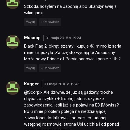
Szkoda, liczyłem na Japonię albo Skandynawię z
wikingami
Cytuj
Odpowiedz
Musopp
31 maja 2018 o 19:24
Black Flag 2, okręt, szanty i kupuje 😛 mimo iż seria
mnie zmęczyła. Za często wydają te Assassiny.
Może nowy Prince of Persia panowie i panie z Ubi?
Cytuj
Odpowiedz
Kugger
31 maja 2018 o 19:45
@Scorpix|Ale dziwne, że już są gadżety, trochę
chyba za szybko + trochę jednak szybsze
zapowiedzenie, jeśli już się pojawi na E3.|Mówisz?
Bo u mnie problem polega na niedziałającej
zawartości dodatkowej i po całkiem udanej
wstępnej rozmowie, strona Ubi ucichła i od ponad