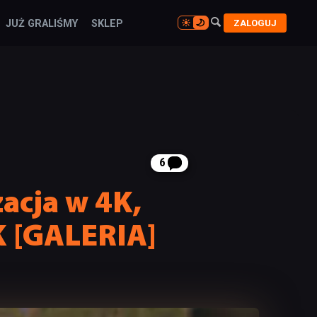

ZALOGUJ
JUŻ GRALIŚMY
SKLEP

6
zacja w 4K,
K [GALERIA]