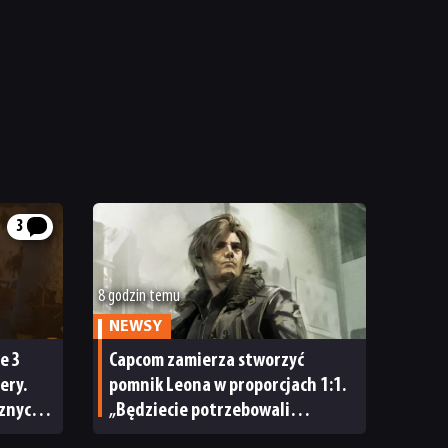
3
8 godzin temu
NEWSY
e 3
Capcom zamierza stworzyć
ery.
pomnik Leona w proporcjach 1:1.
cznych
„Będziecie potrzebowali
 zbyt
wszystkich możliwych znaków