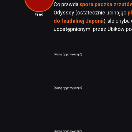
Co prawda
spora paczka zrzutó
Odyssey (ostatecznie ucinając
p
Fred
do feudalnej Japonii
), ale chyba
udostępnionymi przez Ubików p
(Kliknij, by powiększyć)
(Kliknij, by powiększyć)
(Kliknij, by powiększyć)