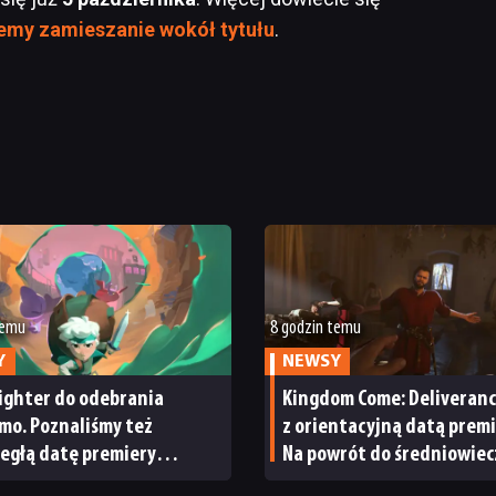
my zamieszanie wokół tytułu
.
temu
8 godzin temu
Y
NEWSY
ighter do odebrania
Kingdom Come: Deliveranc
mo. Poznaliśmy też
z orientacyjną datą premi
egłą datę premiery
Na powrót do średniowie
ightera 2
Czech nie będziemy czekać