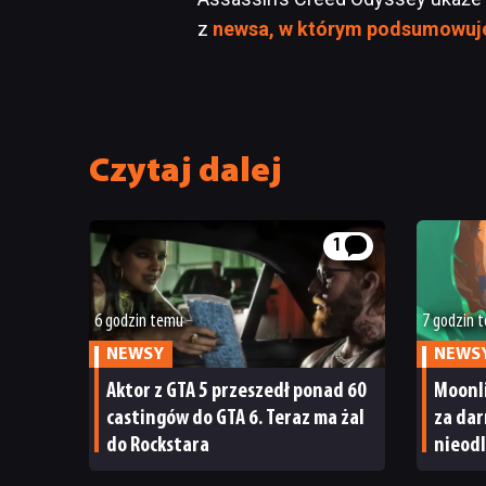
z
newsa, w którym podsumowuje
Czytaj dalej
1
6 godzin temu
7 godzin 
NEWSY
NEWS
Aktor z GTA 5 przeszedł ponad 60
Moonl
castingów do GTA 6. Teraz ma żal
za dar
do Rockstara
nieodl
Moonl