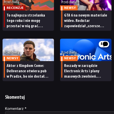
Przed chwilą
Przed chwilą
RECENZJE
NEWSY
To najlepsza strzelanka
GTA 6 na nowym materiale
tego roku i nie mogę
wideo. Rockstar
przestać w nią grać.
zapowiedział „szersze
Splatoon Raiders –
spojrzenie”
recenzja
4
Przed chwilą
Przed chwilą
NEWSY
NEWSY
Aktor z Kingdom Come:
Roszady w zarządzie
Deliverance otwiera pub
Electronic Arts i plany
w Pradze, bo nie dostał
masowych zwolnień.
żadnej pracy w branży gier.
Po przejęciu przez Saudów
„To mój list miłosny
firma tonie w długach
do Czech”
Skomentuj
Komentarz
Alternative:
*