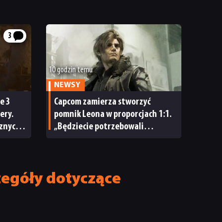
3
10 godzin temu
NEWSY
e 3
Capcom zamierza stworzyć
ery.
pomnik Leona w proporcjach 1:1.
cznych
„Będziecie potrzebowali
 zbyt
wszystkich możliwych znaków
»Nie dotykać!«”
zegóły dotyczące