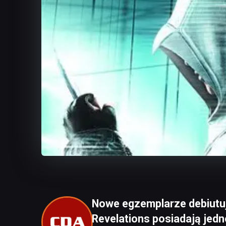
Nowe egzemplarze debiutuj
Revelations posiadają jed