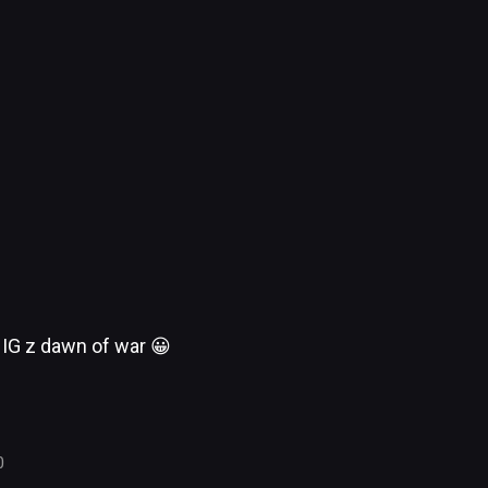
 IG z dawn of war 😀
0