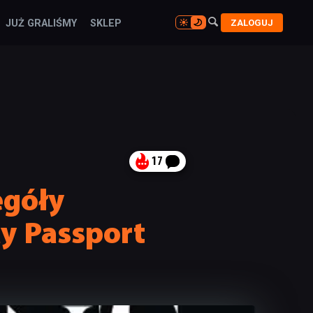

ZALOGUJ
JUŻ GRALIŚMY
SKLEP

17
egóły
y Passport