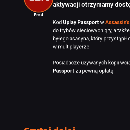
aktywacji otrzymamy dostęp
Fred
Kod
Uplay Passport
w
Assassin’s
do trybów sieciowych gry, a tak
byłego asasyna, który przystąpił
w multiplayerze.
Posiadacze używanych kopii wci
Passport
za pewną opłatą.