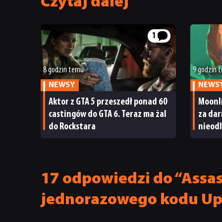
Czytaj dalej
1
8 godzin temu
9 godzin 
NEWSY
NEWS
Aktor z GTA 5 przeszedł ponad 60
Moonl
castingów do GTA 6. Teraz ma żal
za dar
do Rockstara
nieodl
Moonl
17 odpowiedzi do “Assas
jednorazowego kodu Up