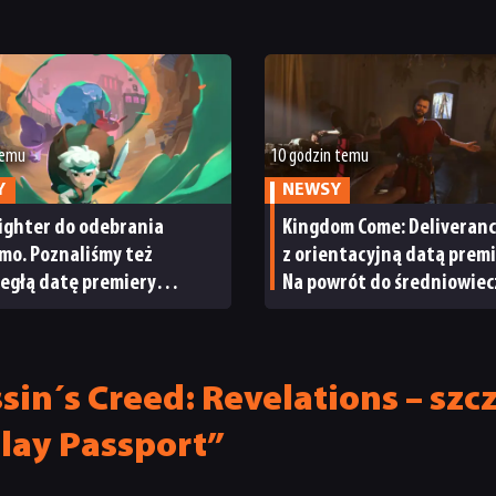
temu
10 godzin temu
Y
NEWSY
ighter do odebrania
Kingdom Come: Deliveranc
mo. Poznaliśmy też
z orientacyjną datą premi
egłą datę premiery
Na powrót do średniowie
ightera 2
Czech nie będziemy czekać
długo
sin´s Creed: Revelations – szc
lay Passport”